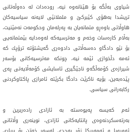
شیاوی بەڵگە بۆ هێنانەوە نیە، رودەدات لە دەوڵەتانی
تریشدا بەهۆی كێبركێ و ململانێی لایەنە سیاسیەكان
هاوڵاتی باوەڕو متمانەیان بە پەرلەمان وحكومەت نەمێنیت،
بەڵام كارەسات وخەم و مەترسیەكە لەوەدایە بێمتمانەیى
بۆ نێو دادگاو دەسەڵاتی دادوەری گەیشتۆتە ترۆپك كە
ئەمە دڵخوازی ئێمە نیە، چونکە مەترسیەكانی بۆسەر
شیرازەی كۆمەڵگەو ناجێگیری ئاسایشی كۆمەڵایەتی پەی
پێدەبەین، بۆیە ناكرێت دادگا بكرێتە ئامرازی پاكتاوكردنی
ركابەرانی سیاسی.
ئەم كەیسە پەیوەستە بە ئازادی رادەربرین و
بەرتەسكردنەوەی پانتایەكانی ئازادی، نوینەری وڵاتانی
ئەوروپا و ئەمەریكا زۆر بەجدی لەسەر خەتن بۆ بریاری