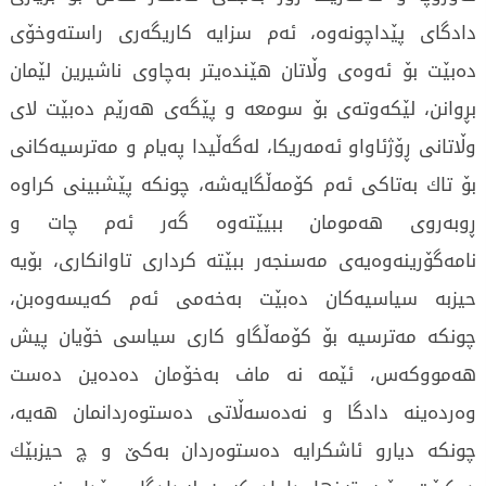
دادگای پێداچونەوە، ئەم سزایە كاریگەری راستەوخۆی
دەبێت بۆ ئەوەی وڵاتان هێندەیتر بەچاوی ناشیرین لێمان
بڕوانن، لێکەوتەی بۆ سومعە و پێگەی هەرێم دەبێت لای
وڵاتانی ڕۆژئاواو ئەمەریكا، لەگەڵیدا پەیام و مەترسیەكانی
بۆ تاك بەتاكی ئەم کۆمەڵگایەشە، چونکە پێشبینی كراوە
ڕوبەروی هەمومان ببیێتەوە گەر ئەم چات و
نامەگۆرینەوەیەی مەسنجەر ببێتە كرداری تاوانكاری، بۆیە
حیزبە سیاسیەكان دەبێت بەخەمی ئەم كەیسەوەبن،
چونکە مەترسیە بۆ کۆمەڵگاو كاری سیاسی خۆیان پیش
هەمووكەس، ئێمە نە ماف بەخۆمان دەدەین دەست
وەردەینە دادگا و نەدەسەڵاتی دەستوەردانمان هەیە،
چونکە دیارو ئاشكرایە دەستوەردان بەكێ و چ حیزبێك