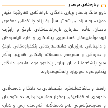
وتارەکانی نوسەر
‌دوو مانگ به‌سه‌ر بڕیاری دادگای تاوانه‌كانی هه‌ولێردا تێپه‌ڕ
ده‌بێت، بە سزادانی شەش ساڵ بۆ پێنج چالاكوانی دەڤەری
بادینان، به‌ڵام سه‌رباری ناڕه‌زایه‌تیه‌كانی ناوخۆ و راپۆرته‌
نێوده‌وڵه‌تییه‌كان خستنەروی پیشلكاری و كارە نایاسیەكان
و دانپیانانی بەزۆریان، هاتنەسەرخەتی رێكخراوەكانی ناوخۆ
و دەرەكی و سەرجەم دەسەڵاتە باڵاکانی هەرێم، بەڵام
هیچ پێشكه‌وتنێك یان بریاری پێداچوونه‌وە لەلایەن دادگای
پێداچونەوە بەوبریارە ڕانه‌گه‌یه‌ندراوه‌.
راستە و حاشاهەڵنەگرە، بێمتمانەیی بە دادگا و دەسەڵاتی
دادوەری لە قۆناغێكی یەكجار مەترسیداردایە، دەستوەردان
و سەربەخۆنەبونی ئەم دەسەڵاتە ئەوەندە زەق و دیارە