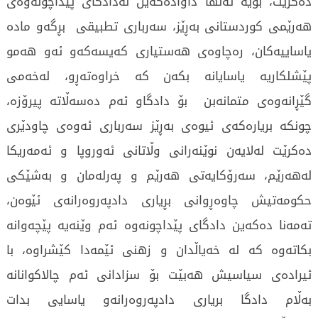
دەكرێت، بۆیە تەنها داوادەكەین لەدادگای پێداچونەوەی
هەرێمی كوردستانی بەڕێز، سەرباری تطبیقی بڕگەو مادە
یاساییەكان، رەچاوەی هەستیاری كەیسەكەو ئەو هەمو
پێشلكاریە یاسایانە بکەن کە خراوەتەڕو، لەخەمی
گێڕانەوەی متمانەبن بۆ دادگاو ئەم دەسەڵاتە پیرۆزە،
چونکە بریارەكەی ئیوەی بەڕێز سەرباری ئەوەی چاودێری
دەكرێت لەلایەن نوێنەرانی وڵاتانی ئەوروپا و ئەمەریكا
لەهەرێم، سەرۆكایەتی هەرێم و پەرلەمان و بەشێكی
حكومەتیش چاوەڕوانی بڕیاری دادپەروەرانەی ئێوەن،
تەمەنا دەكەین دادگای پێداچونەوە ئەم وێنەیە پێچەوانە
بكاتەوە کە لە خەیاڵدان و زهنی ئێمەدا كێشراوە، با
ئیرادەی سیاسیش هەبێت بۆ سزادانی ئەم چالاكوانانە
بەڵام دادگا بریاری دادپەروەرانەو یاسایی بدات