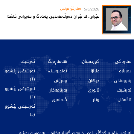
سەرکۆ یونس
5/8/2026
عێراق، لە نێوان دەوڵەمەندیی یەدەگ و قەیرانی کاشدا
سەرەکی
کوردستان
هەمەڕەنگ
ئەرشیف
دەربارە
عێراق
تەندروستی
ئەرشیفی پێشوو
(1)
پەیوەندی
جیهان
وەرزش
ئەرشیفی پێشوو
ئەرشیف
ئابوری
بەرنامەکان
(2)
تاگەکان
وتار
گـــەلەری
ئەرشیفی پێشوو
(3)
لە ئەپستۆر و گوگڵ پلەی خزمەت گوزاریەکانمان بەدەست بهێنە