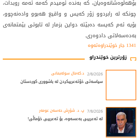
بۆهەڵوەشانەوەیان، كە بەندە ئومیدم كەمە ئەمە روبدات،
چونكە لە رابردوو زۆر كەیس و واقیع هەبوو وادەنەچوو،
بۆیە ئەم كەیسە دەبێتە دواین بزمار لە تابوتی بێمتمانەی
بەدەسەلاتی دادوەری.
1341 جار خوێندراوەتەوە
زۆرترین خوێندراو
د.کەمال سولەیمانی
2/8/2026
سیاسەتی خۆتەعریبکردن لە باشووری کوردستان
پ. د. شۆڕش حەسەن عومەر
7/8/2026
لە تەعریبی بەعسەوە، بۆ تەعریبی خۆماڵی!