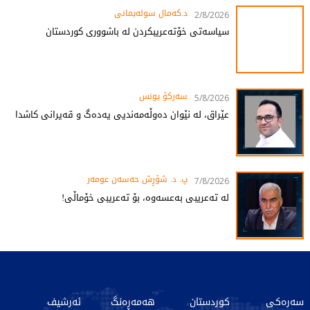
د.کەمال سولەیمانی
2/8/2026
سیاسەتی خۆتەعریبکردن لە باشووری کوردستان
سەرکۆ یونس
5/8/2026
عێراق، لە نێوان دەوڵەمەندیی یەدەگ و قەیرانی کاشدا
پ. د. شۆڕش حەسەن عومەر
7/8/2026
لە تەعریبی بەعسەوە، بۆ تەعریبی خۆماڵی!
سەرەکی
کوردستان
هەمەڕەنگ
ئەرشیف