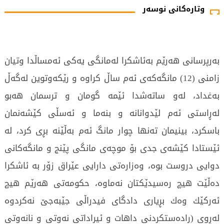
وتارەکانی نوسەر
بەرپرسانی هەرێم بەئاشكرا لەمانگی یەكی ئەمساڵدا وتیان
زامنی (12) مانگەكەی ئەم ساڵ كراوە و رێكەوتوین لەگەڵ
بەغداد، لەو ساتەشدا ئێمە گومان و ترسمان هەبو
لەڕاستی ئەم لێدوانانە و بنەما و ئەسڵی كێشەنمان
باسكرد، بینیمان تەنها چوار مانگ ئەم بەڵێنە بڕی كرد، لە
ئێستادا كێشەی جدی بۆ موچەی مانگی پێنج و مانگەكانی
دوایی دروست بوە، وەزارەتی دارایی عێراق زۆر بە ئاشكرا
دەڵێت هیچ رەسیدێكتان نەماوە، حكومەتی هەرێم هیچ
ئەركێك وەك بڕیاری دادگای فیدراڵی جێبەجێ نەكردوە
لەڕوی (رادەستكردنی داهات و ئیراداتی نەوتی و نانەوتی