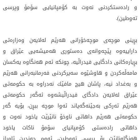
و رادەستكردنی نەوت بە كۆمپانیایی سۆمۆ وپرسی
تەوطین).
بڕینی موچەی موچەخۆرانی هەرێم لەلایەن وەزارەتی
داراییەوە پێچەوانەی دەستوری هەمیشەیی عێراق و
بڕیارەكانی دادگایی فیدراڵیە، چونکە ئەم هەنگاوە یەكسان
مامەڵەكردن و هاوشێوە سەیركردنی فەرمانبەرانی هەرێم
و بەغداد نیە، پاشان هیچ مافێك نەدراوە بە حكومەتی
عێراق لەلایەن دادگای فیدراڵیشەوە ئەگەر حكومەتی
هەرێم ئەركی بەجێنەگەیاند ئەوا موچە ببڕن، بۆیە گەر
حكومەتی هەرێم داهاتی ناوخۆ نانێرێت یاخود نەوت و
داهاتی رادەستی كۆمپانیای سۆمۆ ناكات یاخود
هەنگاونانێت بۆ پرسی تەوطین، ئەوە چەندین ئامراز