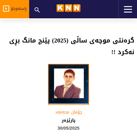
ڕاستەوخۆ
گرەنتی موچەی ساڵی (2025) پێنچ مانگ بڕی
نەکرد !!
چۆمان محه‌مه‌د
پارێزەر
30/05/2025