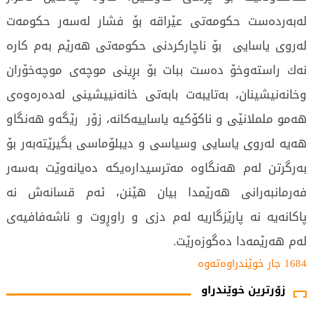
لەبەردەست حكومەتی عێراقە بۆ فشار لەسەر حكومەت
لەروی یاسایی بۆ ناچاركردنی حكومەتی هەرێم بەم كارە
نەك راستەوخۆ دەست ببات بۆ بڕینی موچەی موچەخۆران
وخانەنیشینان، بەتایبەت بابەتی خانەنییشینی لەدەرەوەی
هەمو ململانێی و ناكۆكیە یاساییەكانە، زۆر رێگەو هەنگاو
هەیە لەروی یاسایی وسیاسی و دیبلۆماسی بگیرێتەبەر بۆ
بەرگرتن لەم هەنگاوە مەترسیدارەیكە دەیانەوێت بەسەر
فەرمانبەرانی هەرێمدا بیان هێنن، ئەم قسانەش نە
پاكانەیە نە پارێزگاریە لەم دزی و راوڕوت و ناشەفافیەی
لەم هەرێمەدا دەگوزەرێت.
1684 جار خوێندراوەتەوە
زۆرترین خوێندراو