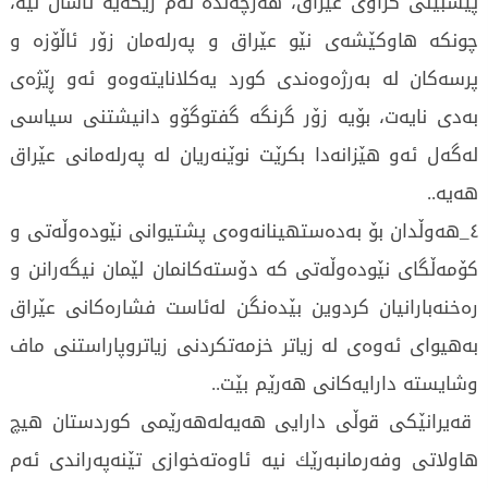
پێشبینی كراوی عێراق، هەرچەندە ئەم رێگەیە ئاسان نیە،
چونکە هاوكێشەی نێو عێراق و پەرلەمان زۆر ئاڵۆزە و
پرسەكان لە بەرژەوەندی كورد یەكلانایتەوەو ئەو ڕێژەی
بەدی نایەت، بۆیە زۆر گرنگە گفتوگۆو دانیشتنی سیاسی
لەگەل ئەو هێزانەدا بكرێت نوێنەریان لە پەرلەمانی عێراق
هەیە..
٤_هەوڵدان بۆ بەدەستهینانەوەی پشتیوانی نێودەوڵەتی و
کۆمەڵگای نێودەوڵەتی كە دۆستەكانمان لێمان نیگەرانن و
رەخنەبارانیان كردوین بێدەنگن لەئاست فشارەكانی عێراق
بەهیوای ئەوەی لە زیاتر خزمەتكردنی زیاتروپاراستنی ماف
وشایستە دارایەكانی هەرێم بێت..
قەیرانێكی قوڵی دارایی هەیەلەهەرێمی كوردستان هیچ
هاولاتی وفەرمانبەرێك نیە ئاوەتەخوازی تێنەپەراندی ئەم