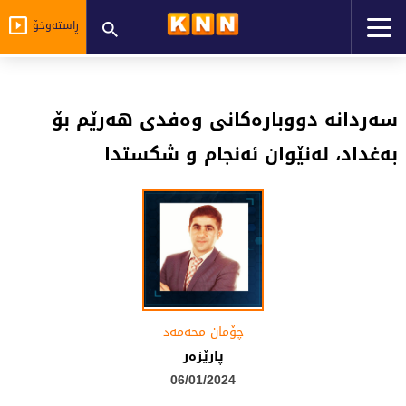
ڕاستەوخۆ
سەردانە دووبارەکانی وەفدی هەرێم بۆ
بەغداد، لەنێوان ئەنجام و شکستدا
چۆمان محه‌مه‌د
پارێزەر
06/01/2024