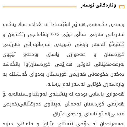
وتارەکانی نوسەر
وەفدی حكومەتی هەرێم لەئێستادا لە بغدادە وەك یەكەم
سەردانی فەرمی ساڵی نوێی ۲٠۲٤ بەئامانجی رێكەوتن و
گفتوگۆ لەسەر بابەتی (موچەی فەرمانبەرانی هەرێمی
كوردستان و هەمواری یاسای بودجەو تێچوی
بەرهەمهێنانی نەوتی هەرێمی كوردستان)وا بانگەشە
دەكەن حكومەتی هەرێمی كوردستان بەدوای گەیشتنە بە
چارەسەری كۆتایی لەسەر ئەم پرسانە.
هەمواری یاسایی بودجە لە پێشینەی ئەوپێداویستیانەیە بۆ
هەرێمی كوردستان ئەمەش لەپێناوی دەرهێنانی(خەرجی
فیعلی)لەنێو یاسای بودجەی عێراق..
بەسەرنجدان لە دۆخی ئێستای عێراق و ململانێ حیزبە