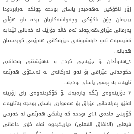
زۆر ناكۆكین لەهەمبەر یاسای بودجە چونکە لەرابردودا
بینیمان چۆن ناكۆكی وچەواشەكاریان بردە ناو هۆڵی
پەرمانی عێراق،هەرچەند ئەم خاڵە جۆرێك لە خەیالی تێدایە
نەنیسبەت ئەو دابەشبونەی حیزبەكانی هەرێمی كوردستان
هەیانە..
۲_هەوڵدان بۆ جێبەجێ كردن و نەهێشتنی بەهانەی
حكومەتی عێراقی بۆ ئەو ئەركانەی لە ئەستۆی هەرێمە
تایبەت بە پرسی یاسای بودجە..
۳_دۆزینەوەی رێگە چارەیەك بۆ كۆكردنەوەی رای زۆرینە
لەنێو پەرلەمانی عێراق بۆ هەمواری یاسای بودجە بەتایبەت
گۆرینی مادەی 11ى بودجە كە پشكی هەرێمی لە خەرجی
فیعلی (الانفاق الفعلی) دیاریكردوە نەك كۆی داهاتی