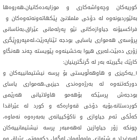
كوریەكان وچەواشەكاری و موزایەدەكانیان،هەروەها
بەلێوردبونەوە لە دۆخی ململانێ پێكهاتەونەتەوەكان و
فراكسیۆنە جیاوازەكانی نێو پەرلەمانی عێراق،بەئاسانی
پرۆسەی هەمواری یاسایی بودجە تێناپەرێت،لەمپەروڕێگری
زۆری دەبێت،لەبری هیوا بەخشینەوە پێویستە چەند هەنگاو
كارێك بگیریتە بەر لە گرنگترینیان:
۱_یەكریزی و هاوهەڵویستی بۆ پرسە نیشتیمانییەكان و
دوركەتنەوە لە بەرژەوەندی حیزبی،هەمواری یاسای
بودجەش پرسێكە بۆهەمو هاولاتیانی هەرێمی
كوردستانە،بۆیە دۆخی قەوارەكە و كورد لە عێراقدا
كەڵكی ئەم جیاوازی و ناكۆكییانەی بەبەرەوە نەماوە،
چونکە زۆر جیاوازین لەهەمبەر پرسە نیشتیمانییەكان
لەبەغداد و شێوازی مامەڵەمان لەگەل حكومەتی عێراق وە