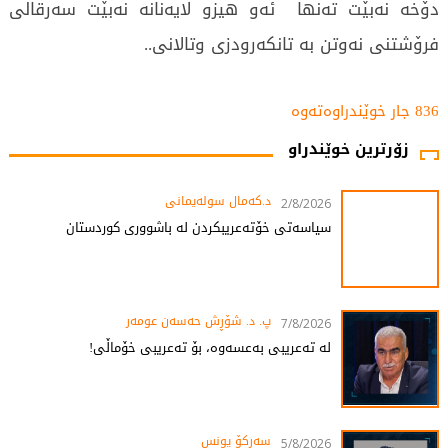
دۆخە نەبێت تەنها ئەو هیزو لایەنانە نەبێت سەرقالی
فرۆشتنی نەوتن بە تانکەرودزی وتالانی..
836 جار خوێندراوەتەوە
زۆرترین خوێندراو
د.کەمال سولەیمانی
2/8/2026
سیاسەتی خۆتەعریبکردن لە باشووری کوردستان
پ. د. شۆڕش حەسەن عومەر
7/8/2026
لە تەعریبی بەعسەوە، بۆ تەعریبی خۆماڵی!
سەرکۆ یونس
5/8/2026