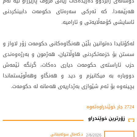
دوساڵەی رابردوو دەریدەخات ژیانی مرۆڤ پارێزراو نیە لەم
هەرێمەدا. كە ئەركی سەرەتای حكومەت دابینكردنی
ئاسایشی كۆمەڵایەتی و ئارامیە.
لەكۆتایدا دەتوانین بڵێن هەنگاوەكانى حكومەت زۆر لاواز و
سستن بۆ خزمەتكردنی هاوڵاتیان، هەژمون و بەرژەوەندی
حزب ئاراستەی حكومەت دیاری دەكات، گرنگە ئێمەش
دووبارە بە میكانیزم و دید و هەنگاو وهەڵوێستماندا
بچینەوە بۆ ئەم شێوازی بەژداریەی هەمانە لە حكومەت.
2724 جار خوێندراوەتەوە
زۆرترین خوێندراو
د.کەمال سولەیمانی
2/8/2026