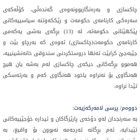
چاكسازی و بەرەنگاربوونەوەی گەندەڵی، كۆڵەكەی
سەرەكی كارنامەی حكومەت و رێككەوتنە سیاسییەكانی
پێكهێنانی حكومەتە، لە (13) بڕگەی بەشی یەكەمی
كارنامەی حكومەت(چاكسازی) ئەوەی كە بەرچاو بێت و
جێبەجێ كرابێت تەنها دروستكردنی سندوقی خانەنشینییە،
هەموو بڕگەكانی دیكەی چاكسازی لەم بەشە یان هیچ
هەنگاوی بۆ نەنراوە یاخود هەنگاوی كەم و بەرتەسكی
تێدا نراوە.
دووەم/ پرسی لامەركەزیەت:
بە سەرنجدان لەو دۆخەی پارێزگاكان و ئیدارە خۆجێییەكانی
تێیدایە، ئەم بڕگانە تەرجەمە نەبوون بۆ واقیع، بە