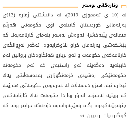
وتارەکانی نوسەر
له‌ (10 ی ته‌مموزی 2019)، له‌ دانیشتنی ژماره‌ (13)ی
په‌رله‌مانی كوردستان کابینەى نۆى حکومەتى هەرێم
متمانه‌ی پێبه‌خشرا، ئەوەش لەسەر بنەمای كارنامەیەك كە
پێشكەشی پەرلەمان كراو بڵاوكرایەوە. ئەگەر لەڕوانگەی
كارنامەكەی حكومەت و ئەو بریارو هەنگاوەكان بروانین لەم
كابینەیە دەگەینە ئەو راستیەى کە ئەم حكومەتە
حكومەتێكی رەشیدی خزمەتگوزاری بەدەسەڵاتى یەك
ئیدارە نیە، هیزو دەسەڵات لە دەرەوەی حكومەتی هەرێمە
كە بریتیە لەحیزب. لەزۆر بواردا حكومەت نەك كارنامەكەی
جێبەجێنەكردوە بگرە بەپێچەوانەوە دۆخەكە خراپتر بوە، کە
گرنگترینیان بریتیین لە: