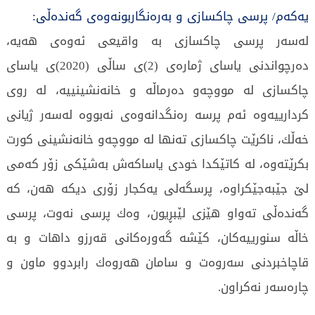
یەکەم/ پرسی چاكسازی و بەرەنگاربونەوەی گەندەڵی:
لەسەر پرسی چاكسازی بە واقیعی ئەوەی هەیە،
دەرچواندنی یاسای ژمارەی (2)ی ساڵی (2020)ى یاسای
چاكسازی لە مووچەو دەرماڵە و خانەنشینییە، لە روی
كردارییەوە ئەم پرسە رەنگدانەوەی نەبووە لەسەر ژیانی
خەڵك، ناكرێت چاكسازی تەنها لە مووچەو خانەنشینی كورت
بكرێتەوە، لە كاتێكدا خودی یاساكەش بەشێكی زۆر كەمی
لێ‌ جێبەجێكراوە، پرسگەلی یەكجار زۆری دیكە هەن، كە
گەندەڵی تەواو هێزی لێبڕیون، وەك پرسی نەوت، پرسی
خاڵە سنورییەكان، كێشە گەورەكانی قەرزو داهات و بە
قاچاخبردنی سەروەت و سامان هەروەك رابردوو ماون و
چارەسەر نەكراون.