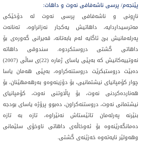
پێنجەم/ پرسی ناشەفافی نەوت و داهات:
ناڕونی و ناشەفافی پرسی نەوت لە دۆخێكی
مەترسیداردایە، داهاتیش یەكجار نەزانراوە، تەنانەت
پەرلەمانیش بێ ئاگایە لەم بابەتانە، قەیرانی گەورەی بۆ
داهاتی گشتی دروستكردوە. سندوقی داهاتە
نەوتییەكانیش كە بەپێی یاسای ژمارە (22)ی ساڵی (2007)
دەبێت دروستبكرێت دروستنەكراوە، بەپێی هەمان یاسا
چوار كۆمپانیای نیشتمانیی، بۆ دۆزینەوەو بەرهەمهێنان، بۆ
هەناردەكردنی نەوت، بۆ پاڵاوتنی نەوت، كۆمپانیای
نیشتمانی نەوت، دروستنەكراون، دەبوو پرۆژە یاسای بودجە
بنێرنە پەرلەمان تائێستاش نەنێراوە، تازە بە تازە
دەمانگەرێنەوە بۆ ئەوخاڵەی داهاتی ناوخۆی سلێمانی
وهەولێر نایەتەوە خەزێنەی گشتی.