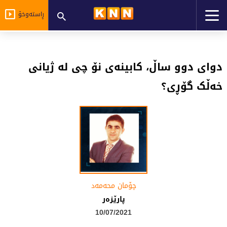
ڕاستەوخۆ
دواى دوو ساڵ، کابینەى نۆ چى لە ژیانى
خەڵک گۆڕى؟
چۆمان محه‌مه‌د
پارێزەر
10/07/2021