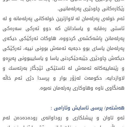
رێكارەكانی چاودێری پەرلەمانیی.
ئەم خولەی پەرلەمان لە لاوازترین خولەكانی پەرلەمانە و لە
ئاستی رەقابە و یاسادانان كە دوو ئەركی سەرەكی
پەرلەمانن پاشەكشەی كردووە، هاوكات ئەركێكی دیكەی
پەرلەمان یاسای بوو دجەیە ئەمەش بوونی نییە، ئەركێكی
دیكەش چاودێری جێبەجێكردنی یاسا و یاساییبوونی پەیڕەو
و رێنماییەكانە ئەمەش لە ئاستێكی ئێجگار بەرتەسك و
لاوازدایە، حكومەت لەزۆر بوار و پرسدا دژی ئەم خاڵە
هەنگاوی ناوە وهاوكاری پەرلەمان نەبوە.
هەشتەم/ پرسی ئاسایش وئارامی :
ئەو تاوان و پیشلكاری و روداوانەی رودەدەدەن لەم