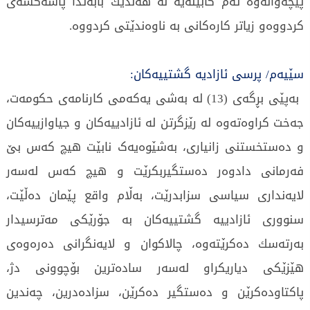
پێچەوانەوە ئەم كابینەیە لە هەندێك بابەتدا پاشەكشەی
كردووەو زیاتر كارەكانی بە ناوەندێتی كردووە.
سێیەم/ پرسی ئازادیە گشتییەكان:
بەپێی بڕگەی (13) لە بەشی یەكەمی كارنامەی حكومەت،
جەخت كراوەتەوە لە رێزگرتن لە ئازادییەكان و جیاوازییەكان
و دەستخستنی زانیاری، بەشێوەیەک نابێت هیچ كەس بێ‌
فەرمانی دادوەر دەستگیربكرێت و هیچ كەس لەسەر
لایەنداری سیاسی سزابدرێت، بەڵام واقع پێمان دەڵێت،
سنووری ئازادییە گشتییەكان بە جۆرێكی مەترسیدار
بەرتەسك دەكرێتەوە، چالاكوان و لایەنگرانی دەرەوەی
هێزێكی دیاریكراو لەسەر سادەترین بۆچوونی دژ،
پاكتاودەكرێن و دەستگیر دەكرێن، سزادەدرین، چەندین