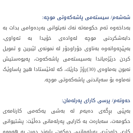
شەشەم/ سیستەمی پاشەكەوتی موچە:
بەداخەوە ئەم حكومەتە نەك نەیتوانی بەردەوامی بدات بە
دابەشكردنی موچە لەوادەی خۆیدا بە تەواوی،
بەپێچەوانەوە بەناوی جۆراوجۆر لە نمونەی لێبرین و تمویل
كردن درێژەیاندا بەسیستەمی پاشەكەوت، پەیوەستیش
نەبون بەماوەی (30)رۆژ جارێك، كە لەئێستادا هیچ پاساوێک
نەماوە بۆ سەپاندنی پاشەكەوتی موچە.
حەوتەم/ پرسی كارای پەرلەمان:
بەپێی بڕگەی دەیەم لە بەشی یەكەمی كارنامەی
حكومەت، سەبارەت بە كارایی پەرلەمانی دەڵێت: پشتیوانی
كاری چاودێری پەرلەمانیی دەكەن، پابەند دەبن بە هەموو