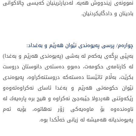
نموونەی زیندووش هەیە. لەدیارترینیان كەیسی چالاكوانی
بادینان و دادگایكردنیان.
چوارەم/ پرسی پەیوەندی نێوان هەرێم و بەغداد:
بەپێی بڕگەی یەكەم لە بەشی (پەیوەندی هەرێم و بەغدا)
لە كارنامەی حكومەت، دەبوو دەستەی دانوستان دروست
بكرێت، بەڵام تائێستا دەستەکە دروستنەكراوە، پەیوەندی
نێوان حكومەتی هەرێم و بەغدا ئاسای نەكراوەتەوەو
رێكەوتنی هەردولا جێبەجێ نەكراوە و هیچ برە پارەیەك لە
ناوەندەوە بۆ ماوەیەكی زۆر نەهاتوە، بۆیە ئەم
پەیوەندیانە هەمیشە لە زیانی خەڵكدا بوە.