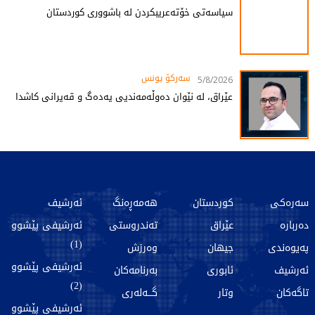
سیاسەتی خۆتەعریبکردن لە باشووری کوردستان
سەرکۆ یونس
5/8/2026
عێراق، لە نێوان دەوڵەمەندیی یەدەگ و قەیرانی کاشدا
سەرەکی
کوردستان
هەمەڕەنگ
ئەرشیف
دەربارە
عێراق
تەندروستی
ئەرشیفی پێشوو
(1)
پەیوەندی
جیهان
وەرزش
ئەرشیفی پێشوو
ئەرشیف
ئابوری
بەرنامەکان
(2)
تاگەکان
وتار
گـــەلەری
ئەرشیفی پێشوو