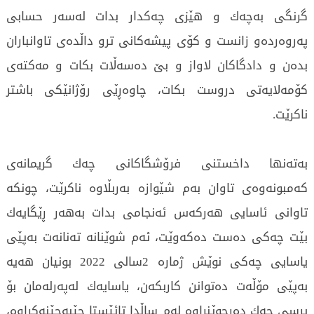
گرنگی بەچەك و هێزی چەكدار بدات لەسەر حسابی
پەروەردەو زانست و کۆی پیشەكانی ترو داڵدەی تاوانباران
بدەن و دادگاكان لاواز و بێ دەسەڵات بكات و مەكتەی
کۆمەلایەتی دروست بكات، چاوەڕێی رۆژانێكی باشتر
ناكرێت.
بەتەنها داخستنی فرۆشگاكانی چەك گریمانەی
كەمبونەوەی تاوان بەم شێوازە بەربڵاوە ناكرێت، چونکە
تاوانی ئاسایی هەركەس ئەنجامى بدات بەهەر ڕێگایەك
بێت چەكی دەست دەكەوێت، ئەم شوێنانە تەنانەت بەپێی
یاسایی چەكی نوێش ژمارە 2سالی 2022 بونیان هەیە
بەپێی مۆڵەت دەتوانن كاربكەن، یاسایەك لەپەرلەمان بۆ
پرسی چەك دەرچوێنراوە لەم ساڵدا تائێستا جێبەجێنەكراوە،