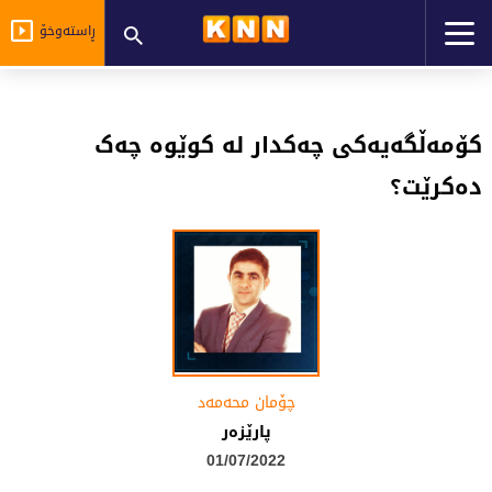
ڕاستەوخۆ
کۆمەڵگەیەکى چەکدار لە کوێوە چەک
دەکرێت؟
چۆمان محه‌مه‌د
پارێزەر
01/07/2022