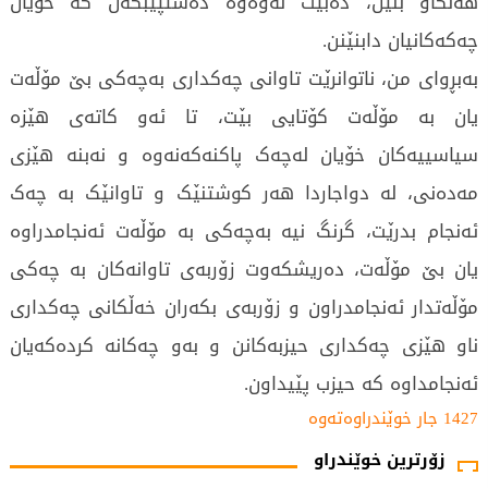
هەنگاو بنێن، دەبێت لەوەوە دەستپێبکەن کە خۆیان
چەکەکانیان دابنێنن.
بەبڕواى من، ناتوانرێت تاوانى چەکدارى بەچەکى بێ مۆڵەت
یان بە مۆڵەت کۆتایى بێت، تا ئەو کاتەى هێزە
سیاسییەکان خۆیان لەچەک پاکنەکەنەوە و نەبنە هێزى
مەدەنى، لە دواجاردا هەر کوشتنێک و تاوانێک بە چەک
ئەنجام بدرێت، گرنگ نیە بەچەکى بە مۆڵەت ئەنجامدراوە
یان بێ مۆڵەت، دەریشکەوت زۆربەى تاوانەکان بە چەکى
مۆڵەتدار ئەنجامدراون و زۆربەى بکەران خەڵکانى چەکدارى
ناو هێزى چەکدارى حیزبەکانن و بەو چەکانە کردەکەیان
ئەنجامداوە کە حیزب پێیداون.
1427 جار خوێندراوەتەوە
زۆرترین خوێندراو