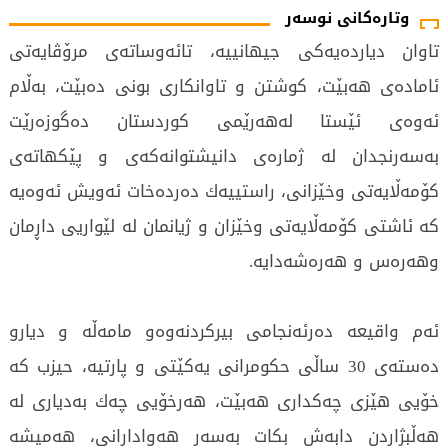
وتارەکانی نوسەر
تاوان دیاردەیەكی جیهانییە، تائەوساتەی مرۆڤایەتی
ئامادەی هەبێت، كوشتن و تاوانكاری بونی دەبێت، بەڵام
ئەوەی ئێستا لەهەرێمی كوردستان دەگوزەرێت
بەسەرنجدان لە ژمارەی دانیشتوانەكەی و پێكهاتەی
كۆمەڵایەتی وخێزانی، راستییەك دەردەخات ئەویش ئەوەیە
کە ئاشتی كۆمەڵایەتی وخێزان و ژیانمان لە لێواریی داڕمان
وهەرەس و هەرەشەدایە.
ئەم واقیعە دەرئەنجامی بیركردنەوەو مامەڵە و دیارو
دەستەی 30 ساڵی حكومرانی یەكێتی و پارتیە، حیزب كە
خۆیی هێزی چەکدارى هەبێت، هەرخۆیی چەك بەدیاری لە
هەڵبژاردن دابەش بكات بەسەر هەوادارانی، هەمیشە