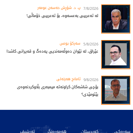
پ. د. شۆڕش حەسەن عومەر
7/8/2026
لە تەعریبی بەعسەوە، بۆ تەعریبی خۆماڵی!
سەرکۆ یونس
5/8/2026
عێراق، لە نێوان دەوڵەمەندیی یەدەگ و قەیرانی کاشدا
ئامانج هەرتەلى
9/8/2026
بۆچی شاشەکان کراونەتە میمبەری بڵاوکردنەوەی
بێئومێدی؟
سەرەکی
کوردستان
هەمەڕەنگ
ئەرشیف