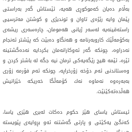
بەڵام دەیان كەموكوڕی هەیە، ئێستاش گەر بەراستی
پێمان وایە رێژەی تاوان و توندیژی و كوشتن مەترسیی
راستەقینەیە لەسەر ژیانی هەمومان، چارەسەری ریشەی
بەكۆمەڵێك كاروبەرنامە و هەنگاو دەبێت كە پێشتر ئەنجام
نەدراوە، چونکە گەر ئەوكارانەمان بكردایە نەدەگشتینە
ئێرە، ئێمە هیچ رێگەیەكی ترمان نیە جگە لە باشتر كردن و
وەستاندنی ئەم دۆخە زۆرخراپە، چونکە ئەم فۆرمە زۆری
بەبەرەوە نەماوە نەك کۆمەڵگا خەریكە خێزانیش
هەڵدەتەكێنێت.
ئیستاش یاسای هێز حكوم دەكات لەبری هێزی یاسا،
كەنگێ یەكێتی و پارتی گەشتنە ئەو بڕوایەی پێویستە