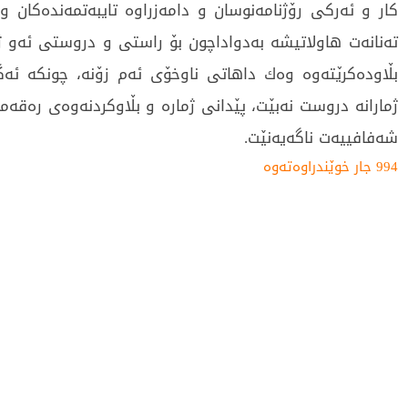
كار و ئەركی رۆژنامەنوسان و دامەزراوە تایبەتمەندەكان و
تەنانەت هاولاتیشە بەدواداچون بۆ راستی و دروستی ئەو ژم
بڵاودەكرێتەوە وەك داهاتی ناوخۆی ئەم زۆنە، چونکە ئەگ
ژمارانە دروست نەبێت، پێدانى ژمارە و بڵاوکردنەوەى رەقەمى
شەفافییەت ناگەیەنێت.
994 جار خوێندراوەتەوە