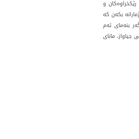
 رێكخراوەكان و
ارانە بكەن كە
ەر بنەماى ئەم
 جیاواز، مانای