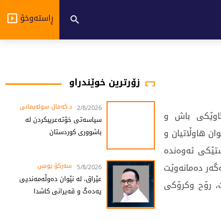
ڕاستەوخۆ
زۆرترین خوێندراو
د.کەمال سولەیمانی
2/8/2026
گاوێكی باش و
سیاسەتی خۆتەعریبکردن لە
ان هاوڵاتیان و
باشووری کوردستان
ستێكی ئەوەندە
ەگەر دەمانەوێت
سەرکۆ یونس
5/8/2026
عێراق، لە نێوان دەوڵەمەندیی
ت، رۆح وكرۆكی
یەدەگ و قەیرانی کاشدا