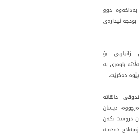
بەداخەوە دوو
بودجە ئیدارەى
زانیاریی بۆ
ڵاتە باوەری بە
پێوە دەکرێت.
دوقی داهاتە
دەرچووە، دیسان
ان دروست بكەن
ەبەلاح دەدەنە