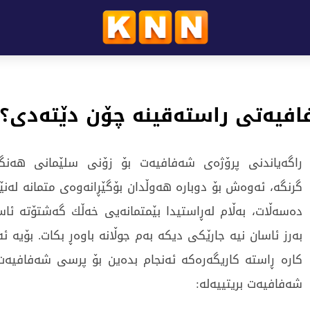
فافیەتی راستەقینە چۆن دێتەدی؟
راگەیاندنی پرۆژەی شەفافیەت بۆ زۆنی سلێمانی هەن
گرنگە، ئەوەش بۆ دوبارە هەوڵدان بۆگێڕانەوەی متمانە لەنێو
دەسەڵات، بەڵام لەڕاستیدا بێمتمانەیى خەڵك گەشتۆتە ئا
بەرز ئاسان نیە جارێکى دیکە بەم جوڵانە باوەڕ بکات. بۆیە ئ
كارە ڕاستە كاریگەرەكە ئەنجام بدەین بۆ پرسی شەفافیە
شەفافیەت بریتییەلە: