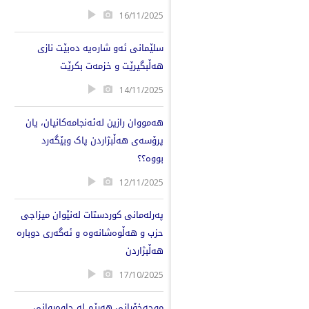
16/11/2025
سلێمانی ئەو شارەیە دەبێت نازی
هەڵبگیرێت و خزمەت بكرێت
14/11/2025
هەمووان رازین لەئەنجامەکانیان، یان
پرۆسەی هەڵبژاردن پاک وبێگەرد
بووە؟؟
12/11/2025
پەرلەمانی كوردستات لەنێوان میزاجی
حزب و هەڵوەشانەوە و ئەگەری دوبارە
هەڵبژاردن
17/10/2025
موچەخۆرانی هەرێم لە چاوەڕوانی