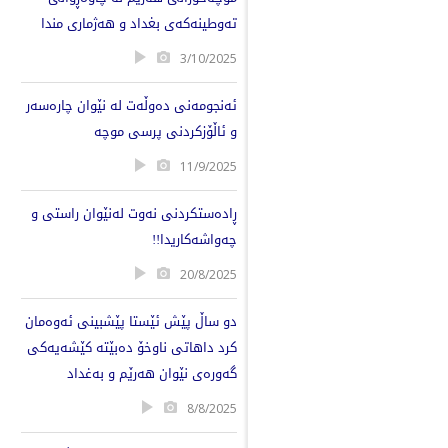
تەوطینەكەی بغداد و ‌هەژماری مندا
3/10/2025
ئەنجومەنی دەوڵەت لە نێوان چارەسەر
و ئاڵۆزکردنی پرسی موچە
11/9/2025
ڕادەستكردنی نەوت لەنێوان راستی و
چەواشەكاریدا!!
20/8/2025
دو ساڵ پێش ئێستا پێشبینی ئەوەمان
كرد داهاتی ناوخۆ دەبێتە كێشەیەكی
گەورەی نێوان هەرێم و بەغداد
8/8/2025