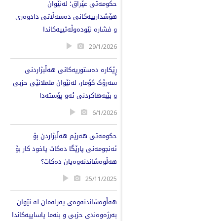
حکومەتی عێراق؛ لەنێوان
هۆشدارییەکانی دەسەڵاتی دادوەری
و فشارە نێودەوڵەتییەکاندا
29/1/2026
ڕێكارە دەستوریەکانی هەڵبژاردنی
سەرۆک کۆمار، لەنێوان ململانێی حزبی
و بێبەهاکردنی ئەو پۆستەدا
6/1/2026
حكومەتی هەرێم هەڵبژاردن بۆ
ئەنجومەنی پارێگا دەكات یاخود كار بۆ
هەڵوەشاندنەوەیان دەكات؟
25/11/2025
هەڵوەشاندنەوەی پەرلەمان لە نێوان
بەرژەوەندی حزبی و بنەما یاساییەكاندا