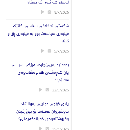
لەسەر هەرێمی کوردستان
8/7/2026
شکستی ئەخلاقی سیاسی؛ کاتێک
مینبەری سیاسەت بوو بە مینبەری ڕق و
کینە
5/7/2026
(دووئیدارەیی)چارەسەرێکی سیاسی
یان هەڕەشەی هەڵوەشانەوەی
هەرێم؟؟
22/5/2026
یادی كۆچی دواییی رەوانشاد
نەوشیروان مستەفا بۆ پیرۆزكردن
وفرۆشتنەوەی خەباتەكەیەتی؟
19/5/2026