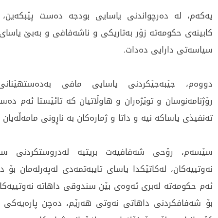
یەکەم، لە دەرچواندنی یاسایی بودجە دەست پێبکەین، 
كابینەی حكومەتە زۆر بەتاریكی و ناشەفافی و بەبێ یاساى 
سیاسەتى دارایى دەدات.
دووەم، جێبەجێكردنی یاسایی مافی بەدەستهێنانی 
رۆژنامەنوسان و توێژەران و هاوڵاتیان كە تائێستا ئەم دەسە
تەنفیذی یاساكە نیە و داتا و ژمارەکان بە ناڕونى مامەڵەیان 
سێسەم، رۆحی شەفافیەت بریتیە لەدروستكردنی سن
نەوتییەكان، لەكاتێكدا یاسای تایبەتمەدی لەپەرلەمان بۆ 
ئەم حكومەتە لەبری ئەوەی بێن سندوقی داهاتە نەوتییەك
بۆ شەفافكردنی داهاتی نەوتی هەرێم، دەچن پارەیەكی ز