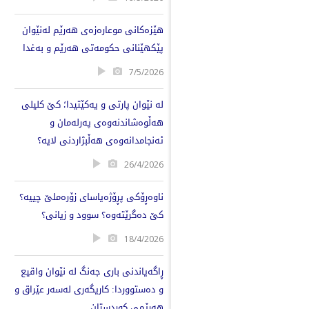
هێزەکانی موعارەزەی هەرێم لەنێوان
پێکهێنانی حکومەتی هەرێم و بەغدا
7/5/2026
لە نێوان پارتی و یەکێتیدا؛ کێ کلیلی
هەڵوەشاندنەوەی پەرلەمان و
ئەنجامدانەوەی هەڵبژاردنی لایە؟
26/4/2026
ناوەڕۆکی پڕۆژەیاسای زۆرەملێ چییە؟
کێ دەگرێتەوە؟ سوود و زیانی؟
18/4/2026
ڕاگەیاندنی باری جەنگ لە نێوان واقیع
و دەستووردا: کاریگەری لەسەر عێراق و
هەرێمی کوردستان