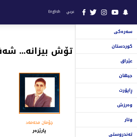
عربي
English
سەرەکی
کوردستان
تۆش بیزانە... شە
عێراق
جیهان
ڕاپۆرت
وەرزش
وتار
چۆمان محه‌مه‌د
پارێزەر
تەندروستی