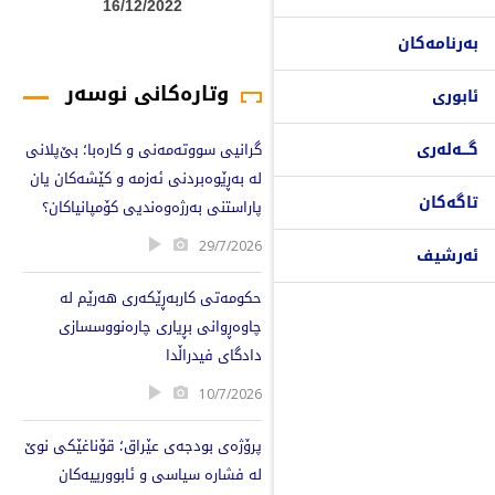
16/12/2022
بەرنامەکان
وتارەکانی نوسەر
ئابوری
گـــەلەری
گرانیی سووتەمەنی و کارەبا؛ بێ‌پلانی
لە بەڕێوەبردنی ئەزمە و کێشەکان یان
تاگەکان
پاراستنی بەرژەوەندیی کۆمپانیاکان؟
29/7/2026
ئەرشیف
حکومەتی کاربەڕێکەری هەرێم لە
چاوەڕوانی بڕیاری چارەنووسسازی
دادگای فیدراڵدا
10/7/2026
پرۆژەی بودجەی عێراق؛ قۆناغێکی نوێ
لە فشارە سیاسی و ئابوورییەکان