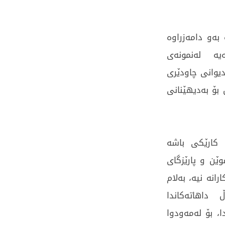
بەو دامەزراوە
ەیە لەنمونەی
دیوانی چاودێری
 بۆ بەدیهێنانی
 كارێكی باشە
ێن و پارێزگای
نە نیە، بەلام
داهاتەكاندا
، بۆ لەمەودوا