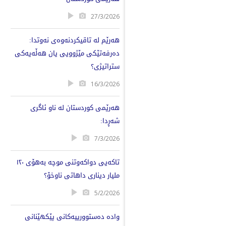
27/3/2026
هەرێم لە تاقیکردنەوەی نەوتدا:
دەرفەتێکی مێژوویی یان هەڵەیەکی
ستراتیژی؟
16/3/2026
هەرێمی کوردستان لە ناو ئاگری
شەڕدا:
7/3/2026
تاكەیی دواكەوتنی موچە بەهۆی ١٢٠
ملیار دیناری داهاتی ناوخۆ؟
5/2/2026
وادە دەستوورییەکانی پێکهێنانی