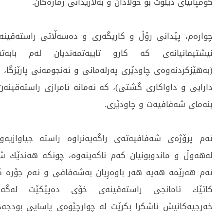
كۆمپانیای دیلۆت بۆ خۆلادان و بەلارێدانی ژمارەكان.
چوارەم، پێدانى رۆڵ و كاریگەری و دەسەڵاتی راستەقینە 
نیشتیمانیانەی كە كارو تایبەتمەندیان لەم بابەت
(بەهێزكردنەوەی چاودێری پەرلەمانی و ئەنجومەنى پارێزگا، 
دارایی و داواكاری گشتی)، کە ئەمانە ئامرازی راستەقینەن
بنەمای شەفافیەت و چاودێرى.
ئەم پرۆژەی شەفافیەتەی راگەیەنراوە راستە جیاوازیەو
لەهەوڵ و ماندوبونیان كەم ناكەینەوە، چونکە هەندێك شو
ئەم هەرێمە هەیە هەر باوەڕیان بەشەفافی و ئەم جۆرە كارا
كاتێك ئامانجی راستەقینەی خۆی دەپێكێت لەگەڵ 
خەرجیەكانیش ئاشكرا بكرێت لە چوارچێوەی یاسایی بودجەدا