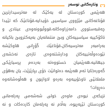
وتارەکانی نوسەر
هەرێمی کوردستان لە یەکێک لە مەترسیدارترین
قۆناغەکانی مێژووی سیاسیی خۆیدایە،قۆناغێک کە تێیدا
چەقبەستووی دامەزراوەكانە،قووڵبوونەوەی عینادی و
ناکۆکییە سیاسییەکان وبێ منتمانەیان بەیەكتروبێ باكیانە
بەرامبەر مەترسیەكان،قۆناغێك گۆڕانی هاوکێشە
نێودەوڵەتییەکان ودارشتنەوەی تازەی نەخشەی
جیهانیە،هەرێمیان خستووەتە بەردەم پرسیارێکی
گەورە(ئایا ئەم هەرێمە دەتوانێت خۆی بپارێزێت، یان بەهۆی
ململا‌نێی ناوخۆییەوە بەرەو لاوازبون و هەڵوەشانەوە
دەڕوات؟
نزیکەی نیوەی ماوەی خولی شەشەمی پەرلەمانی
کوردستان تێپەڕیوە، بەڵام نە پەرلەمان کاردەکات و نە