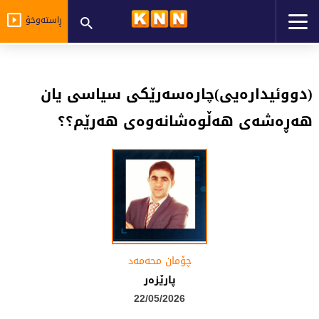
ڕاستەوخۆ
(دووئیدارەیی)چارەسەرێکی سیاسی یان
هەڕەشەی هەڵوەشانەوەی هەرێم؟؟
چۆمان محه‌مه‌د
پارێزەر
22/05/2026