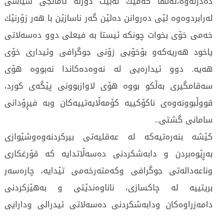
دەدزنەوە،تەنها كەمێك نەبێت دورلە ئامانجی سیاسی
لەرابردوەوە لێی دەروانن دەلێن گەر ناسازێن با هەر زۆرنێك
خەمی خۆی بخوات چونكە ئیستا بە فیعلی دوو دەسەلاتی
یاخود هەریەكەو بۆخۆیی زۆنی جوگرافی وئیداری خۆی
هەیە. دوو ئیدارەیی لە نەوەدەکاندا نەبووە هۆی
سەقامگیری بەڵکو بووە هۆی لاوازبوونی پێگەی کورد،
قووڵبوونەوەی ناکۆکییە کۆمەڵایەتییەکان وبە فیڕۆدانی
سامانی گشتی..
کێشە بنەرەتیەكە لە عەقلیەتی بیركردنەوەوشێوازی
بەڕێوەبردن و دابەشکردنی دەسەڵاتدایە كە قۆرغكاری
وناعەدالەتی جوگرافی وكەمتەرخەمی تێدایە، چارەسەر
بریتییە لە چاکسازی، ناناوەندێتی و بەهێزکردنی
دامەزراوەکان ودابەشكردنی دەسەلاتی ئیدرالی ودارایی