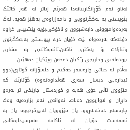
لەناو ئەم گۆڕانکارییانەدا هەرێم زیاتر لە هەر کاتێک
پێویستی بە یەکگرتوویی و دامەزراوەی بەهێز هەیە، نەک
بەردەوامبوونی دابەشبوون و ناکۆکی،بۆیە پێشبینی كراوە
دۆخەكە بەردەوام بێت خۆیان درك پیویستی بەیەكگرتوی
وتنازلات بۆ یەكتری ناكەن،تائەوكاتەی بە فشاری
نیودەلەتی وخاریجی رێكیان دەخەن وپێكیان دەهێنن..
بەڵام لە جیاتی چارەسەر حەكیم و دلسۆزانە گوتاری(دوو
ئیدارەیی دیسان سەری هەڵداوەتەوە) گۆتارێك کە
مێژووی تاڵی خۆی هەیە و کوردستان جارێکی تر بەرەو
دابڕان و لاوازبوون دەبات. ئەوانەی ئەم بژاردەیە وەک
چارەسەر دەخەنەڕوو، یان مێژوویان لەبیرکردووە یان بە
ئەنقەست خۆیان لە ئاکامە مەترسیدارەکانی