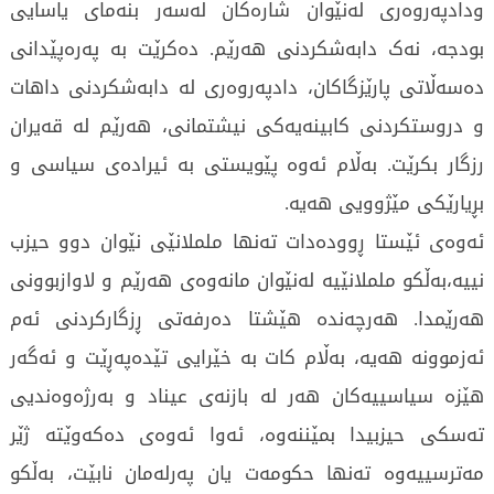
ودادپەروەری لەنێوان شارەكان لەسەر بنەمای یاسایی
بودجە، نەک دابەشکردنی هەرێم. دەکرێت بە پەرەپێدانی
دەسەڵاتی پارێزگاکان، دادپەروەری لە دابەشکردنی داهات
و دروستکردنی کابینەیەکی نیشتمانی، هەرێم لە قەیران
رزگار بکرێت. بەڵام ئەوە پێویستی بە ئیرادەی سیاسی و
بڕیارێکی مێژوویی هەیە.
ئەوەی ئێستا ڕوودەدات تەنها ململا‌نێی نێوان دوو حیزب
نییە،بەڵکو ململا‌نێیە لەنێوان مانەوەی هەرێم و لاوازبوونی
هەرێمدا. هەرچەندە هێشتا دەرفەتی ڕزگارکردنی ئەم
ئەزموونە هەیە، بەڵام کات بە خێرایی تێدەپەڕێت و ئەگەر
هێزە سیاسییەکان هەر لە بازنەی عیناد و بەرژەوەندیی
تەسکی حیزبیدا بمێننەوە، ئەوا ئەوەی دەکەوێتە ژێر
مەترسییەوە تەنها حکومەت یان پەرلەمان نابێت، بەڵکو