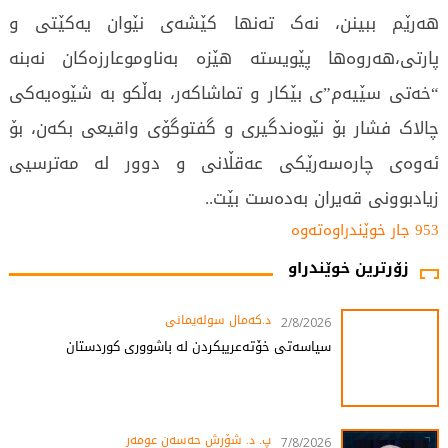
هەرێم ببینن، نەک تەنها کێشەی نێوان یەکێتی و
پارتی،هەروەها پێویستە هێزە بەناوموعارزەكان نەبنە
“خەتی سێیەم”ی بێکار و تماشاکەر، بەڵکو بە شێوەیەکی
چالاک فشار بۆ نێوەندگیری و گفتوگۆی واقیعی بکەن، بۆ
ئەوەی چارەسەرێکی عەقڵانی و دوور لە مەترسیی
زیادبوونی قەیران بەدەست بێت..
953 جار خوێندراوەتەوە
زۆرترین خوێندراو
د.کەمال سولەیمانی
2/8/2026
سیاسەتی خۆتەعریبکردن لە باشووری کوردستان
پ. د. شۆڕش حەسەن عومەر
7/8/2026