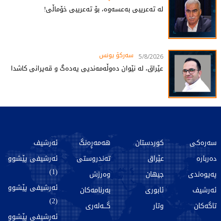
لە تەعریبی بەعسەوە، بۆ تەعریبی خۆماڵی!
سەرکۆ یونس
5/8/2026
عێراق، لە نێوان دەوڵەمەندیی یەدەگ و قەیرانی کاشدا
سەرەکی
کوردستان
هەمەڕەنگ
ئەرشیف
دەربارە
عێراق
تەندروستی
ئەرشیفی پێشوو
(1)
پەیوەندی
جیهان
وەرزش
ئەرشیفی پێشوو
ئەرشیف
ئابوری
بەرنامەکان
(2)
تاگەکان
وتار
گـــەلەری
ئەرشیفی پێشوو