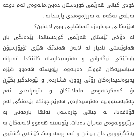
خودی کیانی هەرێمی کوردستان دەبێ،مانەوەی ئەم دۆخە
بەپلەی یەكەم لە بەرزژەوەندی پارتیدایە..
هێزەكانی موعارەزە تەماشاچی وبێ لایەنبن؟
لە دۆخی ئێستای هەرێمی کوردستاندا، بێدەنگی یان
هەڵوێستی نادیار لە لایەن هەندێک هێزی ئۆپۆزسیۆن
بابەتێکی نیگەرانی و مەترسیدارە،لە کاتێکدا قەیرانە
سیاسییەکان قووڵتر دەبنەوە، پێویستە هەموو هێزە
پەیوەندیدارەکان رۆڵی ڕوون، فشاردەر و نێوەندگیر بگێڕن
بۆ کەمکردنەوەی ململا‌نێکان و تێپەڕاندنی ئەم
چەقبەستووییە مەترسیدارەی هەرێم،چونكە بێدەنگی لەم
قۆناغەدا، لە جیاتی چارەسەر، تەنها یارمەتی بە
درێژبوونەوەی قەیران دەدات. پێویستە هەموو لایەنەکان بە
یەکگرتوویی دان بنیشن و ئەم پرسە وەک کێشەی گشتیی