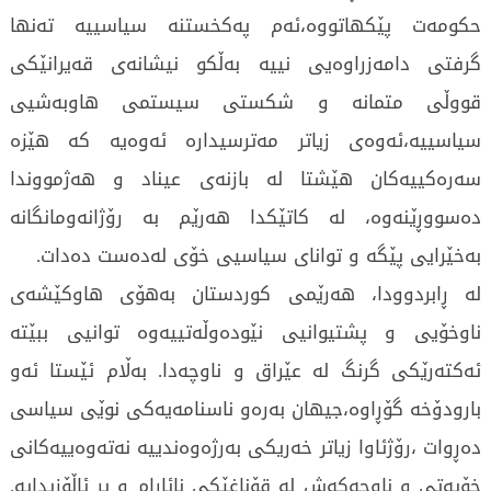
حکومەت پێکهاتووە،ئەم پەکخستنە سیاسییە تەنها
گرفتی دامەزراوەیی نییە بەڵکو نیشانەی قەیرانێکی
قووڵی متمانە و شکستی سیستمی هاوبەشیی
سیاسییە،ئەوەی زیاتر مەترسیدارە ئەوەیە کە هێزە
سەرەکییەکان هێشتا لە بازنەی عیناد و هەژمووندا
دەسووڕێنەوە، لە کاتێکدا هەرێم بە رۆژانەومانگانە
بەخێرایی پێگە و توانای سیاسیی خۆی لەدەست دەدات.
لە ڕابردوودا، هەرێمی کوردستان بەهۆی هاوکێشەی
ناوخۆیی و پشتیوانیی نێودەوڵەتییەوە توانیی ببێتە
ئەکتەرێکی گرنگ لە عێراق و ناوچەدا. بەڵام ئێستا ئەو
بارودۆخە گۆڕاوە،جیهان بەرەو ناسنامەیەکی نوێی سیاسی
دەڕوات ،رۆژئاوا زیاتر خەریکی بەرژەوەندییە نەتەوەییەکانی
خۆیەتی و ناوچەکەش لە قۆناغێکی نائارام و پڕ ئاڵۆزیدایە.