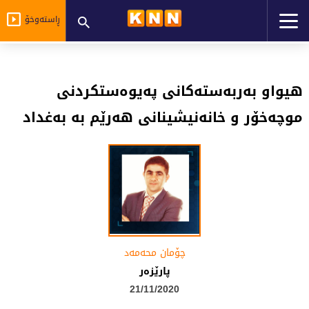
ڕاستەوخۆ
هیواو بەربەستەكانی پەیوەستكردنی
موچەخۆر و خانەنیشینانی هەرێم بە به‌غداد
چۆمان محه‌مه‌د
پارێزەر
21/11/2020