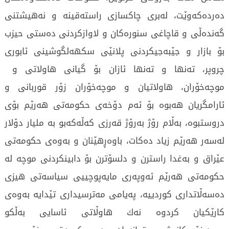
دەردەكەوێت، لەبری چاكسازی راستەقینە و نەهیشتنی
گەندەڵی و قاچاغی سنورەكان و لاوازكردنی دەستی حیزب
بۆ بازار و جێبەجیكردنی پلانێى سكهەلگوشینی ئابوری
چروپر، تەنها و تەنها ئازان بۆ گیانی هاولاتی و
موچەخۆران، هاولاتیان و موچەخۆران زۆر قوربانی و
ئارامگریان هەبوە بۆ ئەم دۆخەی حكومەتی هەرێم بۆی
دروستبوە، بەڵام رۆژ بەرۆژ قەرزی کەڵەكەبو بە ملیار دۆلار
لەسەر هەرێم زیاد دەكات، باوەڕهێنان و بەوەی حكومەتی
عێراق و بەغدا راسترن و دلسۆترن بۆ دابینكردنی موچە لە
حكومەتی هەرێم ئەوپەری مایەپوچییی سیاسەتی هیزی
دەسەڵاتداری كوردییە، پەیامی مەترسیداری تێدایە بەوەی
كارێكیان كردوە نەك هاوڵاتی ئاسایی بەڵکو