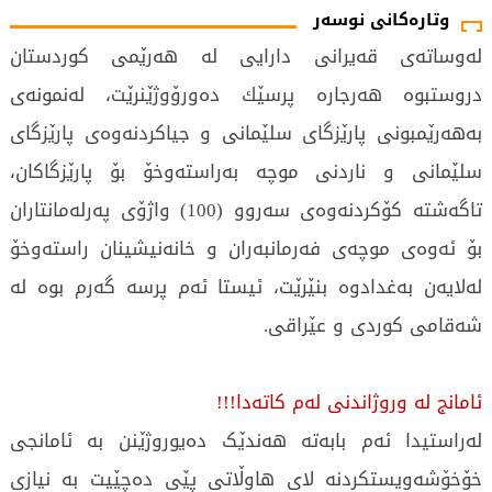
وتارەکانی نوسەر
لەوساتەی قەیرانی دارایی لە هەرێمی كوردستان
دروستبوە هەرجارە پرسێك دەورۆوژێنرێت، لەنمونەی
بەهەرێمبونی پارێزگای سلێمانی و جیاكردنەوەی پارێزگای
سلێمانی و ناردنی موچە بەراستەوخۆ بۆ پارێزگاكان،
تاگەشتە كۆكردنەوەی سەروو (100) واژۆی پەرلەمانتاران
بۆ ئەوەی موچەی فەرمانبەران و خانەنیشینان راستەوخۆ
لەلایەن بەغدادوە بنێرێت، ئیستا ئەم پرسە گەرم بوە لە
شەقامی كوردی و عێراقی.
ئامانج لە وروژاندنی لەم كاتەدا!!!
لەراستیدا ئەم بابەتە هەندێک دەیوروژێنن بە ئامانجی
خۆخۆشەویستكردنە لای هاوڵاتی پێی دەچێیت بە نیازی