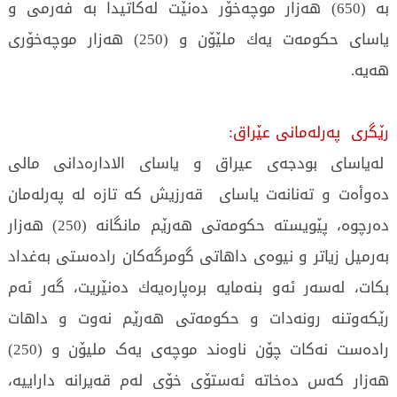
بە (650) هەزار موچەخۆر دەنێت لەكاتیدا بە فەرمی و
یاسای حكومەت یەك ملێۆن و (250) هەزار موچەخۆری
هەیە.
رێگری پەرلەمانی عێراق:
لەیاسای بودجەی عیراق و یاسای الادارەدانی مالی
دەوأەت و تەنانەت یاسای قەرزیش كە تازە لە پەرلەمان
دەرچوە، پێویستە حكومەتی هەرێم مانگانە (250) هەزار
بەرمیل زیاتر و نیوەی داهاتی گومرگەكان رادەستی بەغداد
بكات، لەسەر ئەو بنەمایە برەپارەیەك دەنێریت، گەر ئەم
رێکەوتنە رونەدات و حكومەتی هەرێم نەوت و داهات
رادەست نەكات چۆن ناوەند موچەی یەک ملیۆن و (250)
هەزار كەس دەخاتە ئەستۆی خۆی لەم قەیرانە داراییە،