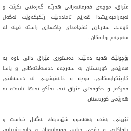
عێراق، موچەی فەرمانبەرانی ھەرێم گەرەنتی بکرێت و
لەبەرامبەریشدا ھەرێم ئامادەبێت رێکبكەوێت لەگەل
ناوەند، سەرباری ئەنجامدای چاكسازی راستە قینە لە
سەرجەم بوارەكان..
بۆچونێک هەیە دەڵێت: دەستوری عێراق دانی ناوە بە
هەرێمی كوردستان بە سەرجەم دەسەڵاتەكانی و یاسا
كارپێكراوەكانی، موچە و خانەنیشینی لە دەسەلاتی
مەركەز و حكومەتی عێراق نیە، بەڵكو تەنها تایبەتە بە
هەرێمی كوردستان.
تێبینی: بەندە بەهەموو شێوەیەك لەگەل خواست و
داواكاری و دۆخی خراپی فەرمانبەران و خانەنیشینانم،