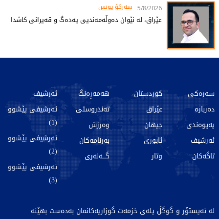
سەرکۆ یونس
5/8/2026
عێراق، لە نێوان دەوڵەمەندیی یەدەگ و قەیرانی کاشدا
سەرەکی
کوردستان
هەمەڕەنگ
ئەرشیف
دەربارە
عێراق
تەندروستی
ئەرشیفی پێشوو
(1)
پەیوەندی
جیهان
وەرزش
ئەرشیفی پێشوو
ئەرشیف
ئابوری
بەرنامەکان
(2)
تاگەکان
وتار
گـــەلەری
ئەرشیفی پێشوو
(3)
لە ئەپستۆر و گوگڵ پلەی خزمەت گوزاریەکانمان بەدەست بهێنە