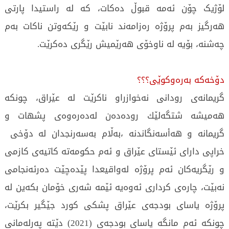
لۆژیک چۆن ئەمە قبوڵ دەکات، كە لە راستیدا پارتی
هەرگیز بەم پرۆژە رەزامەند نابێت و رێکەوتن ناكات بەم
چەشنە، بۆیە لە ناوخۆی هەرێمیش رێگری دەکرێت.
دۆخەكە بەرەوكوێی؟؟؟
گریمانەی رودانی نەخوازراو ناكرێت لە عێراق، چونکە
هەمیشە شتگەلێك رودەدەن لەدەرەوەی پشهات و
گریمانە و هەأسەنگاندنە ،بەڵام بەسەرنجدان لە دۆخی
خراپی دارای ئێستای عێراق و ئەم حكومەتە كاتیەی كازمی
و رێگریەكان ئەم پرۆژە لەواقیعدا پێدەچێت دەرئەنجامی
نەبێت، چارەی كرداری ئەوەیە ئێمە شەری خۆمان بكەین لە
پرۆژە یاسای بودجەی عێراق پشكی كورد جێگیر بكرێت،
چونکە ئەم مانگە یاسای بودجەی (2021) دێتە پەرلەمانی