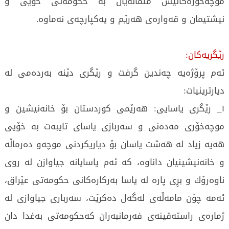
موچەخۆرەكانیش متمانەیان بە حكومەتی خۆیی و
نیشتیمان و قەوارەی هەرێم و یەكپارچەی نەماوە.
رێگریەكان:
ئەم پرۆژەیە چەندین گرفت و رێگری دێنە بەردەمی لە
دیارترینیات:
۱_ رێگری یاسایی: هەرێمی كوردستان بۆ خانەنیشین و
موچەخۆری مەدەنی و سەربازی یاسای تایبەت بە خۆیی
هەیە زیاد لە هەشت یاسان بۆ دیاریكردنی موچەو دەرماڵە
و خانەنیشینیان داناوە، كە ئەم یاسایانە جیاوازن لە روی
ناوەرۆك و بڕی پارە لە یاسا بەركارەكانی حكومەتی عێراق،
ئەمە چۆن مامەڵەی لەگەل دەكرێت، سەرباری جیاوازی لە
ژمارەی راستەقینەی فەرمانبەران كەحكومەتی بەغدا دان