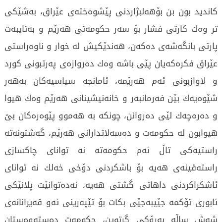
كاندید بون بن بۆهەلبژاردنی پێشوەختەی عێراق، بەشێكی
تر وەك كارتی فشار بۆ سەر حكومەتی هەرێم و بەتایبەت
پارتی بانگەشەی دەكەن، هەندێكیش لە خوار و ناوەراستی
عێراق فكرەكەیان پێی باشە وەك دەروازەی پەرتبونی كورد
و لاوازبونی ئەم هەرێمە، ئامانجە سیاسیەكان بەهەر
شێوەیەك بێن فەرمانبەر و خانەنیشینانی هەرێم وەك هیوا
و دەرەچەك لێی دەروانن، چونکە بە هەموو پێوەرەكان بێ
هیوابون لە حكومەت و دەسەلاتدارانی هەرێم، گەشتونەتە
راستیەكی تاڵ ئەم حكومەتە نە توانای چاكسازی
راستەقینەی هەیە بۆ باشكردنی دۆخی خەلك نە توانای
ئاشكراكردنی داهاتی گشتی هەیە، نەدەتوانێت پلانێكی
ئابوری تۆكمە جێیبەجێی بکات بۆ تێپەرینی ئەو قەیرانانەی
شەش ساڵە بەرۆكی گرتوین، حكومەت دەستەوەستان