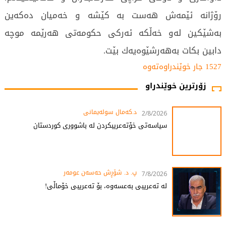
رۆژانە ئێمەش هەست بە کێشە و خەمیان دەكەین
بەشێكین لەو خەڵكە ئەركی حكومەتی هەرێمە موچە
دابین بكات بەهەرشێوەیەك بێت.
1527 جار خوێندراوەتەوە
زۆرترین خوێندراو
د.کەمال سولەیمانی
2/8/2026
سیاسەتی خۆتەعریبکردن لە باشووری کوردستان
پ. د. شۆڕش حەسەن عومەر
7/8/2026
لە تەعریبی بەعسەوە، بۆ تەعریبی خۆماڵی!