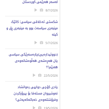
لەسەر هەرێمی کوردستان
8/7/2026
شکستی ئەخلاقی سیاسی؛ کاتێک
مینبەری سیاسەت بوو بە مینبەری ڕق و
کینە
5/7/2026
(دووئیدارەیی)چارەسەرێکی سیاسی
یان هەڕەشەی هەڵوەشانەوەی
هەرێم؟؟
22/5/2026
یادی كۆچی دواییی رەوانشاد
نەوشیروان مستەفا بۆ پیرۆزكردن
وفرۆشتنەوەی خەباتەكەیەتی؟
19/5/2026