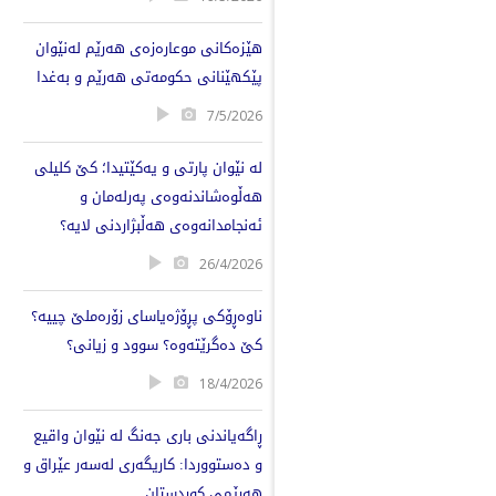
هێزەکانی موعارەزەی هەرێم لەنێوان
پێکهێنانی حکومەتی هەرێم و بەغدا
7/5/2026
لە نێوان پارتی و یەکێتیدا؛ کێ کلیلی
هەڵوەشاندنەوەی پەرلەمان و
ئەنجامدانەوەی هەڵبژاردنی لایە؟
26/4/2026
ناوەڕۆکی پڕۆژەیاسای زۆرەملێ چییە؟
کێ دەگرێتەوە؟ سوود و زیانی؟
18/4/2026
ڕاگەیاندنی باری جەنگ لە نێوان واقیع
و دەستووردا: کاریگەری لەسەر عێراق و
هەرێمی کوردستان