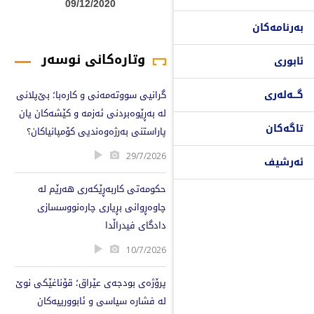
09/12/2020
بەرنامەکان
وتارەکانی نوسەر
ئابوری
گـــەلەری
گرانیی سووتەمەنی و کارەبا؛ بێ‌پلانی
لە بەڕێوەبردنی ئەزمە و کێشەکان یان
تاگەکان
پاراستنی بەرژەوەندیی کۆمپانیاکان؟
29/7/2026
ئەرشیف
حکومەتی کاربەڕێکەری هەرێم لە
چاوەڕوانی بڕیاری چارەنووسسازی
دادگای فیدراڵدا
10/7/2026
پرۆژەی بودجەی عێراق؛ قۆناغێکی نوێ
لە فشارە سیاسی و ئابوورییەکان