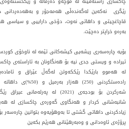
چاكسازی راستەقینە لە موچەو دەرماڵە و ریكخستنەوەی 
رێگری نەكەین لەگەندەڵی هەمەجۆر و بەهەدەردانی د
قاچاغچیتی و داهاتی نەوت، دۆخی داراییی و سیاسی هەر
بەرەو خراپتر دەچێت.
بۆیە چارەسەری ریشەیی كیشەكانی ئێمە لە ناوخۆی كوردستا
ئیرادە و ویستى جدی نیە بۆ هەنگاونان بە ئاراستەى چاکسا
لە هەموو بارێكدا رێککەوتن لەگەڵ عێراق و ئامادەی
رادەستکردنی (250) ھەزار بەرمیل
شەركردن بۆ بودجەی (2021) لە پەرلەمانى ع
شانبەشانی كردار و هەنگاوی گەورەی چاكسازی لە هەرێم
زیادكردنی داهاتی گشتی تا بەوهۆیەوە بتوانین چارەسەر ب
پرۆژەی ئاوەدانی و وەبەرهێنانی هەرێم بكەین