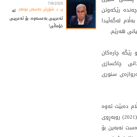
7/8/2026
ەندە رێكەوتن
پ. د. شۆڕش حەسەن عومەر
لە
تەعریبی بەعسەوە، بۆ تەعریبی
ەڵام لەگەڵیدا
خۆماڵی!
انی هەرێم.
رێگە چارەكان
انی چاكسازی
روازەی سنوری
ام دەبێت ئەوە
بزانین حكومەتی عیراقیش بەپێی هەمو پێشبینیەك ساڵى (2021) روبەڕوی
ەست نەبەین بۆ