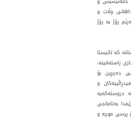
خانەنیشینی و
اهاتی وڵات و
ێم رۆژ بە رۆژ
نە كە تائیستا
زى راستەقینە،
ی دەربڕین بۆ
 و (50%)ى داھاتە فیدڕاڵییەکان و
یراق رێگە دروستەكەیە
دا بەئامانجی
ۆ پرسی موچە و