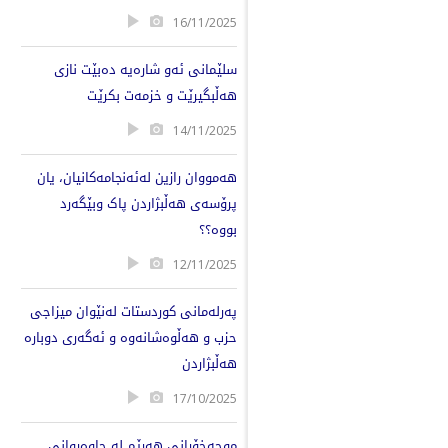
16/11/2025
سلێمانی ئەو شارەیە دەبێت نازی
هەڵبگیرێت و خزمەت بكرێت
14/11/2025
هەمووان رازین لەئەنجامەکانیان، یان
پرۆسەی هەڵبژاردن پاک وبێگەرد
بووە؟؟
12/11/2025
پەرلەمانی كوردستات لەنێوان میزاجی
حزب و هەڵوەشانەوە و ئەگەری دوبارە
هەڵبژاردن
17/10/2025
موچەخۆرانی هەرێم لە چاوەڕوانی