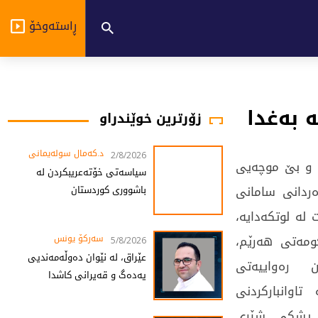
ڕاستەوخۆ
زۆرترین خوێندراو
د.کەمال سولەیمانی
2/8/2026
ی و بێ موچەیی
سیاسەتی خۆتەعریبکردن لە
ەردانی سامانی
باشووری کوردستان
لە لوتكەدایە،
ومەتی هەرێم،
سەرکۆ یونس
5/8/2026
عێراق، لە نێوان دەوڵەمەندیی
ان رەواییەتی
یەدەگ و قەیرانی کاشدا
اوانباركردنی
، پشكی شێری