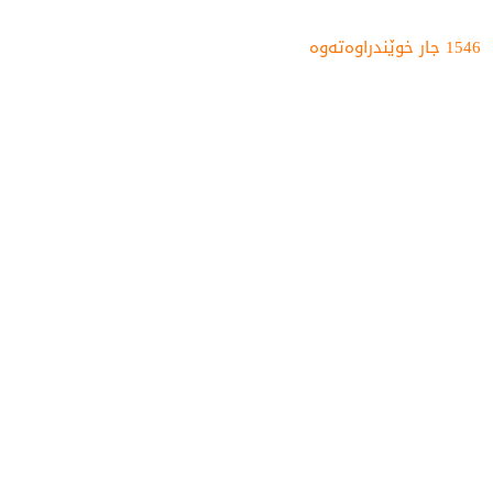
1546 جار خوێندراوەتەوە