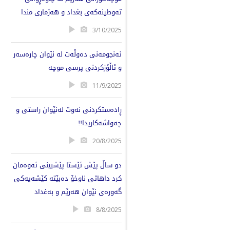
تەوطینەكەی بغداد و ‌هەژماری مندا
3/10/2025
ئەنجومەنی دەوڵەت لە نێوان چارەسەر
و ئاڵۆزکردنی پرسی موچە
11/9/2025
ڕادەستكردنی نەوت لەنێوان راستی و
چەواشەكاریدا!!
20/8/2025
دو ساڵ پێش ئێستا پێشبینی ئەوەمان
كرد داهاتی ناوخۆ دەبێتە كێشەیەكی
گەورەی نێوان هەرێم و بەغداد
8/8/2025