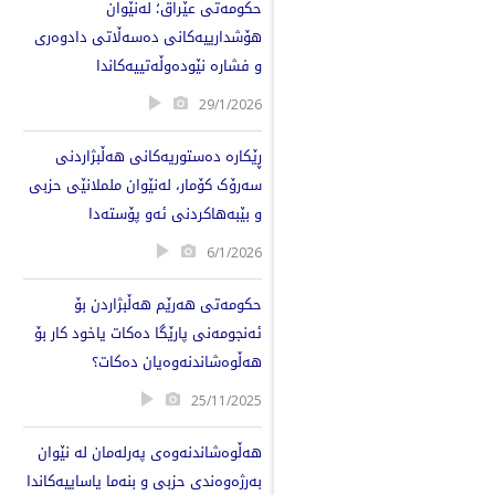
حکومەتی عێراق؛ لەنێوان
هۆشدارییەکانی دەسەڵاتی دادوەری
و فشارە نێودەوڵەتییەکاندا
29/1/2026
ڕێكارە دەستوریەکانی هەڵبژاردنی
سەرۆک کۆمار، لەنێوان ململانێی حزبی
و بێبەهاکردنی ئەو پۆستەدا
6/1/2026
حكومەتی هەرێم هەڵبژاردن بۆ
ئەنجومەنی پارێگا دەكات یاخود كار بۆ
هەڵوەشاندنەوەیان دەكات؟
25/11/2025
هەڵوەشاندنەوەی پەرلەمان لە نێوان
بەرژەوەندی حزبی و بنەما یاساییەكاندا