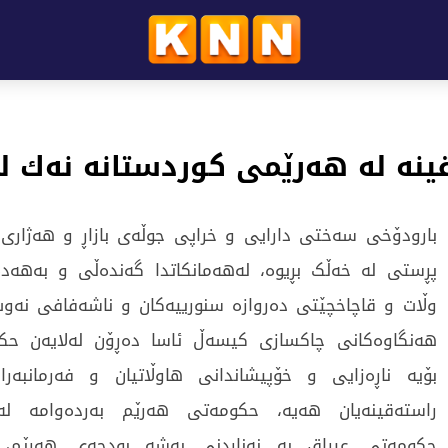
بارودۆخی سەختی دارایی و خراپی جوڵەی بازاڕ و هەژار
پڕستی لە خەڵک بڕیوە، لەهەمانكاتدا گەندەڵی و بەهەد
وڵات و قاچاخچێتی دەروازە سنورییەكان و ناشەفافی نەوت 
هەنگاوەكانی چاكسازی كیسەڵ ئاسا دەڕۆن لەلایەن حك
بۆیە ناڕەزایی و خۆپیشاندانی هاوڵاتیان و فەرمانبەر
راستەقینەیان هەیە، حكومەتی هەرێم بەردەوامە لە ت
حكومەتی عیراق بە نەناردنی بەشە بودجەی هەرێم