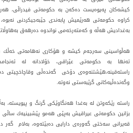
كیشەكان پەیوەیست دەكەن بە حكومەتی فیدراڵی، هەرچ
كراوە حكومەتی هەرێمیش پابەندی جێبەجیكردنی نەبوە، ب
بەغدادیش هەڵە و كەمتەرخەمی نواندوە دەرهەق بەهاوڵاتی
هەڵواسینی سەرجەم كیشە و هۆكاری نەهامەتی خەڵك و 
تەنها بە حكومەتی عێراقی، خۆلادانە لە ئەنجامد
راستەقینە،هێشتنەوەی دۆخی گەندەڵی وقاچاخچیتی دە
وگەندەڵیەكانی گرێبەستی نەوتە.
راستە رێكەوتن لە بەغدا هەنگاوێكی گرنگ و پیویستە، بەڵ
قەیرانی سەختی گەورەی دارایی دەبێتەوە، بەلام گەر د