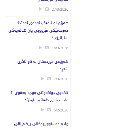
27/3/2026
هەرێم لە تاقیکردنەوەی نەوتدا:
دەرفەتێکی مێژوویی یان هەڵەیەکی
ستراتیژی؟
16/3/2026
هەرێمی کوردستان لە ناو ئاگری
شەڕدا:
7/3/2026
تاكەیی دواكەوتنی موچە بەهۆی ١٢٠
ملیار دیناری داهاتی ناوخۆ؟
5/2/2026
وادە دەستوورییەکانی پێکهێنانی