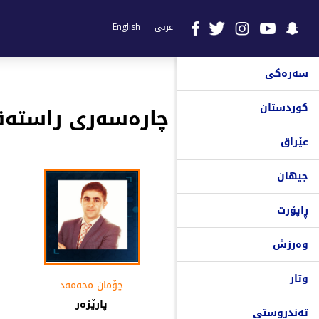
عربي
English
سەرەکی
کوردستان
عێراق
جیهان
ڕاپۆرت
وەرزش
وتار
چۆمان محه‌مه‌د
پارێزەر
تەندروستی