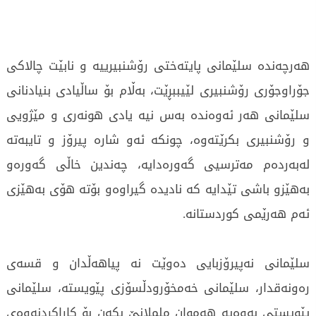
هەرچەندە سلێمانی پایتەختی رۆشنبیرییە و نابێت چالاكی
جۆراوجۆری رۆشنبیری لێیببڕێت، بەڵام بۆ ساڵیادی بنیادنانی
سلێمانی هەر ئەوەندە بەس نیە یادی هونەری و مێژویی
و رۆشنبیری بكرێتەوە، چونکە ئەو شارە پیرۆز و تایبەتە
لەبەردەم مەترسیى گەورەدایە، چەندین خاڵی گەورەو
بەهێزو باشی تێدایە كە نادیدە گیراوەو بۆتە هۆی بەهێزی
ئەم هەرێمی كوردستانە.
سلێمانی نەپیرۆزبایی دەوێت نە پیاهەڵدان و قسەی
رەونەقدار، سلێمانی خەمخۆرودڵسۆزی پێویستە، سلێمانى
پێویستى بەوەیە هەموان ململانێ بکەن بۆ کاراکردنەوەى