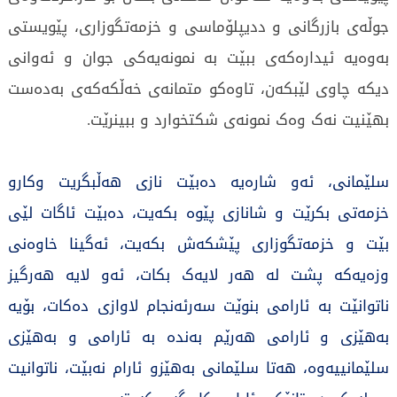
جوڵەى بازرگانى و ددیپلۆماسى و خزمەتگوزارى، پێویستى
بەوەیە ئیدارەکەى ببێت بە نمونەیەکى جوان و ئەوانى
دیکە چاوى لێبکەن، تاوەكو متمانەی خەڵكەكەی بەدەست
بهێنیت نەک وەک نمونەى شکتخوارد و ببینرێت.
سلێمانى، ئەو شارەیە دەبێت نازى هەڵبگریت وكارو
خزمەتی بكرێت و شانازى پێوە بکەیت، دەبێت ئاگات لێى
بێت و خزمەتگوزارى پێشکەش بکەیت، ئەگینا خاوەنى
وزەیەکە پشت لە هەر لایەک بکات، ئەو لایە هەرگیز
ناتوانێت بە ئارامى بنوێت سەرئەنجام لاوازی دەكات، بۆیە
بەهێزی و ئارامى هەرێم بەندە بە ئارامی و بەهێزی
سلێمانییەوە، هەتا سلێمانى بەهێزو ئارام نەبێت، ناتوانیت