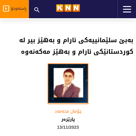
ڕاستەوخۆ
بەبێ سلێمانییەکى ئارام و بەهێز بیر لە
کوردستانێکى ئارام و بەهێز مەکەنەوە
چۆمان محه‌مه‌د
پارێزەر
13/11/2023