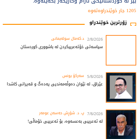
بیر لە کوردستانێکى ئارام وكاریگەر بکەیتەوە.
1205 جار خوێندراوەتەوە
زۆرترین خوێندراو
د.کەمال سولەیمانی
2/8/2026
سیاسەتی خۆتەعریبکردن لە باشووری کوردستان
سەرکۆ یونس
5/8/2026
عێراق، لە نێوان دەوڵەمەندیی یەدەگ و قەیرانی کاشدا
پ. د. شۆڕش حەسەن عومەر
7/8/2026
لە تەعریبی بەعسەوە، بۆ تەعریبی خۆماڵی!