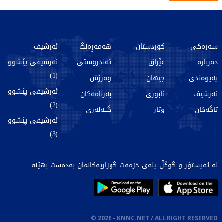
سەرەکی
کوردستان
هەمەڕەنگ
ئەرشیف
دەربارە
عێراق
تەندروستی
ئەرشیفی پێشوو
(1)
پەیوەندی
جیهان
وەرزش
ئەرشیفی پێشوو
ئەرشیف
ئابوری
بەرنامەکان
(2)
تاگەکان
وتار
گـــەلەری
ئەرشیفی پێشوو
(3)
لە ئەپستۆر و گوگڵ پلەی خزمەت گوزاریەکانمان بەدەست بهێنە
©
2026
- KNNC.NET / ALL RIGHT RESERVED