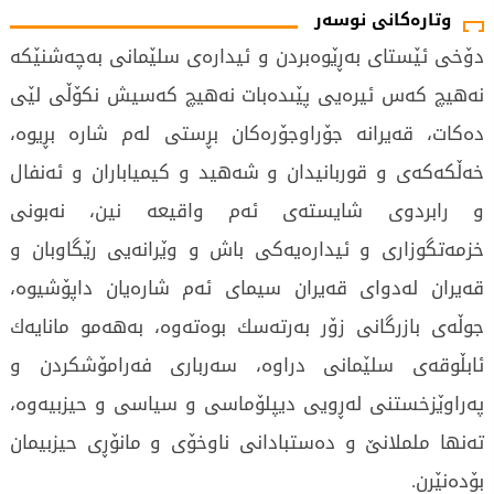
وتارەکانی نوسەر
دۆخی ئێستای بەڕێوەبردن و ئیدارەى سلێمانی بەچەشنێكە
نەهیچ كەس ئیرەیى پێىدەبات نەهیچ كەسیش نکۆڵی لێى
دەكات، قەیرانە جۆراوجۆرەکان بڕستی لەم شارە بڕیوە،
خەڵکەكەی و قوربانیدان و شەهید و كیمیاباران و ئەنفال
و رابردوی شایستەی ئەم واقیعە نین، نەبونی
خزمەتگوزاری و ئیدارەیەكی باش و وێرانەیى رێگاوبان و
قەیران لەدوای قەیران سیمای ئەم شارەیان داپۆشیوە،
جوڵەی بازرگانی زۆر بەرتەسك بوەتەوە، بەهەمو مانایەك
ئابڵوقەی سلێمانی دراوە، سەرباری فەرامۆشکردن و
پەراوێزخستنی لەڕویی دیپلۆماسی و سیاسی و حیزبیەوە،
تەنها ململانێ و دەستبادانی ناوخۆی و مانۆڕى حیزبیمان
بۆدەنێرن.