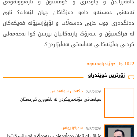
دامەزراندن و چاودێری و کۆمسیۆن و تازەبوونەوەی
تەمەنی دەستەو دامو دەزگاکان چیان لێهات؟ نابێ
دەنگدەری جوت حزبی دەسەڵات و ئۆپۆزسیۆنە فەیکەکان
لە فراکسیۆن و سەرۆک پارتەکانیان بپرسن کوا بەعەمەلی
کردنی بەڵێنەکانی هەڵمەتی هەڵبژاردن؟.
1022 جار خوێندراوەتەوە
زۆرترین خوێندراو
د.کەمال سولەیمانی
2/8/2026
سیاسەتی خۆتەعریبکردن لە باشووری کوردستان
سەرکۆ یونس
5/8/2026
عێراق، لە نێوان دەوڵەمەندیی یەدەگ و قەیرانی کاشدا