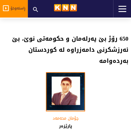
ڕاستەوخۆ
650 رۆژ بێ پەرلەمان و حکومەتی نوێ، بێ
ئەرزشکرنی دامەزراوە لە کوردستان
بەردەوامە
چۆمان محه‌مه‌د
پارێزەر