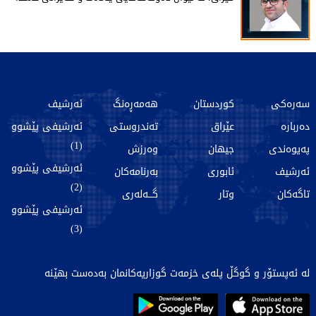
سەرەکی
کوردستان
هەمەڕەنگ
ئەرشیف
دەربارە
عێراق
تەندروستی
ئەرشیفی پێشوو
(1)
پەیوەندی
جیهان
وەرزش
ئەرشیفی پێشوو
ئەرشیف
ئابوری
بەرنامەکان
(2)
تاگەکان
وتار
گـــەلەری
ئەرشیفی پێشوو
(3)
لە ئەپستۆر و گوگڵ پلەی خزمەت گوزاریەکانمان بەدەست بهێنە