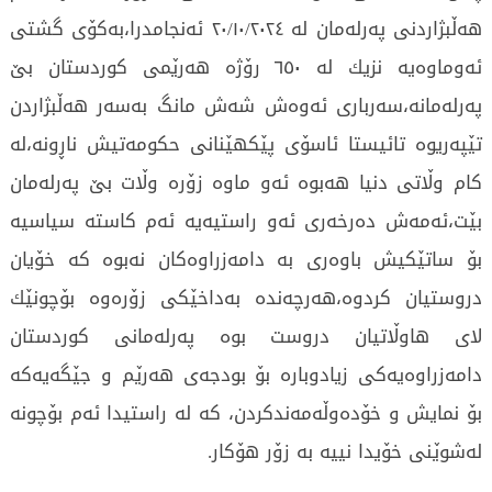
هەڵبژاردنی پەرلەمان لە ۲٠/۱٠/۲٠۲٤ ئەنجامدرا،بەكۆی گشتی
ئەوماوەیە نزیك لە ٦٥٠ رۆژە هەرێمی كوردستان بێ
پەرلەمانە،سەرباری ئەوەش شەش مانگ بەسەر هەڵبژاردن
تێپەریوە تائیستا ئاسۆی پێكهێنانی حكومەتیش ناڕونە،لە
كام وڵاتی دنیا هەبوە ئەو ماوە زۆرە وڵات بێ پەرلەمان
بێت،ئەمەش دەرخەری ئەو راستیەیە ئەم كاستە سیاسیە
بۆ ساتێكیش باوەری بە دامەزراوەكان نەبوە كە خۆیان
دروستیان كردوە،هەرچەندە بەداخێكی زۆرەوە بۆچونێك
لای هاوڵاتیان دروست بوە پەرلەمانی كوردستان
دامەزراوەیەكی زیادوبارە بۆ بودجەی هەرێم و جێگەیەكە
بۆ نمایش و خۆدەوڵەمەندکردن، کە لە راستیدا ئەم بۆچونە
لەشوێنی خۆیدا نییە بە زۆر هۆکار.