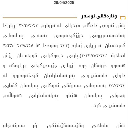
29/04/2025
وتارەکانی نوسەر
پاش ئەوەی دادگای فیدرالی لەبەرواری ۳٠/٥/۲٠۲۳ بڕیاریدا
بەنادەستوریبونی درێژكردنەوەی تەمەنی پەرلەمانی
كوردستان بە بڕیاری ژمارە (۲۳۲ وموحداتها ۲۳۹،۲٤۸ و۲٥۳/
اتحادية /۲٠۲۳/٥/۲٠۲۳)،پارتی دیموكراتی كوردستان پێش
هەموو حزبەكان چوە ژێرباری جێبەجیكردنی بڕیارەكە و
داوای خانەنشیبونی پەرلەمانتارانیان كرد،ئەوەبوو لە
۲/۷/۲٠۲۳ بەفەرمانی سەرۆكی ئەوكاتی پەرلەمان كۆتایی
بەخولی پەرلەمان هێناو پەرلەمانتارانی هەواڵەی
خانەنشینی كرد.
پاش ململانێ وكێشمەكێشێكی زۆر سەرئەنجام