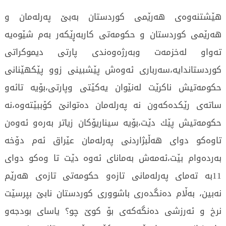
هێشتنەوەی هەرێمی كوردستان بەبێ پەرلەمان و
هەرێمی كوردستان و حكومەتی كاربەڕێكەر بەم شێوەیە
تەواو لەخزمەت وبەرژەوەندی پارتی دیموكراتی
كوردستاندایە،سەرباری ئەوەش پێشبینی زوو پێكهێنانی
حكومەتیش ناكرێت لەنێوان یەكێتی وپارتی،بۆیە تائەو
ساتەی رێکدەكەون نە پەرلەمان دەتوانێ كۆببێتەوە،نە
حكومەتیش پێك دێت،بۆیە سیناریۆكان زیاتر بەرەو ئەوەن
تاوەكو دوای هەڵبژاردنی پەرلەمان عێراق ئەم دۆخە
بەردەوام بێت،ئەمەش بەمانای ئەوە دێت تا وەكو دوای
11بە تەمای پەرلەمانی تازەو حكومەتی تازەی هەرێم
نەبین، بەڵام دەنگدەری باشووری کوردستان نابێ بپرسێت
نرخ و ئەرزشی دەنگەکەی بۆ کوێ چو؟ یاسای بودجەو