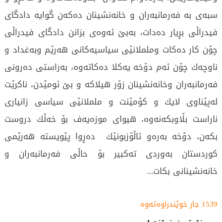
سبەی بە فەرمانبەران و خانەنشینان دەكەن گوایە دادگای
فیدراڵی بڕیار دەدات، بەبێ ئەوەی بزانن دادگای فیدراڵی
چۆن كار دەكات وململانێی سیاسیەكانی هەرێم وبەغداد و
ناوچەك چۆن ئەم دۆخە یەكلا دەكاتەوە، بەراستی دەرونی
فەرمانبەران وخانەنشینان زۆر هیلاكە و بێ ئومێدن، ناكرێت
لەپێناوی لایك و كۆمێنت و ململانێی سیاسی زانیاری
ناراست بڵاوبكەنەوە، هیوای موزەیەف بۆ خەڵك دروست
بكەن، دۆخە بەرەو ئاڵۆزبونێك دەڕوا پێویستە هەرێمی
كوردستان بەوردی تەكبیر بۆ حاڵی فەرمانبەران و
خانەنشینانی بكات...
1539 جار خوێندراوەتەوە