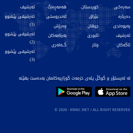
سەرەکی
کوردستان
هەمەڕەنگ
ئەرشیف
دەربارە
عێراق
تەندروستی
ئەرشیفی پێشوو
(1)
پەیوەندی
جیهان
وەرزش
ئەرشیفی پێشوو
ئەرشیف
ئابوری
بەرنامەکان
(2)
تاگەکان
وتار
گـــەلەری
ئەرشیفی پێشوو
(3)
لە ئەپستۆر و گوگڵ پلەی خزمەت گوزاریەکانمان بەدەست بهێنە
©
2026
- KNNC.NET / ALL RIGHT RESERVED