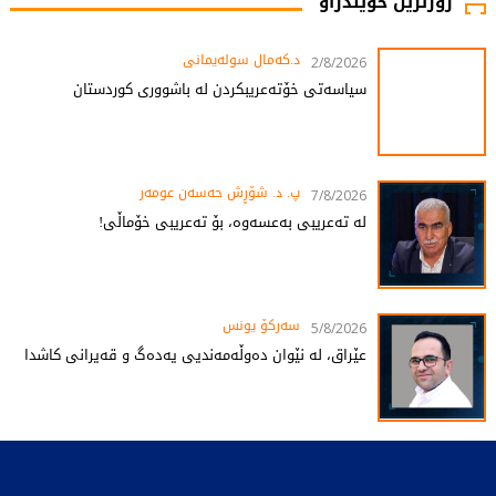
زۆرترین خوێندراو
د.کەمال سولەیمانی
2/8/2026
سیاسەتی خۆتەعریبکردن لە باشووری کوردستان
پ. د. شۆڕش حەسەن عومەر
7/8/2026
لە تەعریبی بەعسەوە، بۆ تەعریبی خۆماڵی!
سەرکۆ یونس
5/8/2026
عێراق، لە نێوان دەوڵەمەندیی یەدەگ و قەیرانی کاشدا