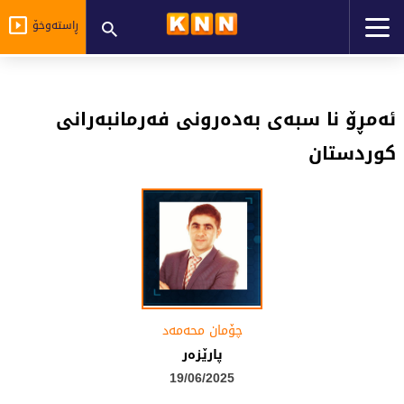
ڕاستەوخۆ
ئەمڕۆ نا سبەی بەدەرونی فەرمانبەرانی
کوردستان
چۆمان محه‌مه‌د
پارێزەر
19/06/2025