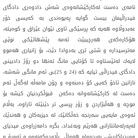
نامەی دەست لەكاركێشانەوەی شەش دادوەری دادگای
فیدراڵیمان بیست گوایە پەیوەندی بە كەیسی خۆر
عەبدوڵاوە هەیە كە پرسێكی ئاوی نێوان عێراق و كوەیتە،
هۆكارەكەی هەرچیبێت ئەمە پێشهاتێكی نوێی
مەترسیدارە و شتی تری بەدوادا دێت، بۆ زانیاری هەموو
لایەك لەئێستاوە تا كۆتایی مانگ تەنها دو رۆژ دادبینی
دادگای فیدراڵی تیایە كە (24 و 25)ـی ئەم مانگی شەشە،
نازانین ئاخۆ كەیی كۆ دەبنەوە و چۆن مامەڵە لەگەڵ ئەم
دەست لە كاركێشانەوانە دەكەن قبوڵكردنیان كیشە بۆ
موچە و هەڵبژاردن و زۆر پرسی تر دێنێتە ئاراوە، بەڵام
ئەوەی مایەیی سەرنجە خەڵكانێك لە حیزبەكان و هەندێك
لەپەرلەمانتارانی هەرێم وبەغداد، بگرە دامەزراوەی میدیای
ومیدیاكاریش، بەردەوام هەواڵ بڵاودەكەنەوە و ئەمڕۆ و