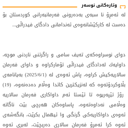
وتارەکانی نوسەر
لە ئەمڕۆ نا سبەی بەدەرونی فەرمانبەرانی کوردستان بۆ
دەست لە كاركێشانەوەی ئەندامانی دادگای فیدراڵی...
دوای نوسراوەكەی تەیف سامی و راگرتنی ناردنی موچە،
داوایەك لەدادگای فیدراڵی تۆماركراوە و داوای فەرمان
سالاریەكیش كراوە، پاش ئەوەی لە (2025/6/1) بەیانامەی
بڵاوكردۆتەوە كە لەنزیكترین كاتدا وەڵام دەدەنەوە، (19)
رۆژ تێپەریوە تا ئێستا ئەم داواكاری فەرمان سالاریە
وەڵامی نەداوەتەوە، پاساوەكان هەرچی بێت ناگاتە
ئەوەی داواكاریەكی گرنگی وا ئیهمال بكرێت، بانگەشەی
ئەوە كرا ئەمڕۆ فەرمان سالاری دەربچێت، لەبری ئەوە