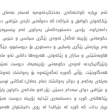
ئەم بڕیارە ناواخنەكەی جەختكردنەوەیە لەسەر بنەمای
دامەزراوە، رۆحی دەستورەكەش رەچاوی ئەم پرنسیپەی
حكومەتی زۆرینە لەگەڵ ئەوەی رێگری سیاسی و حیزبی و
بەم بڕیارەش رێگری یاسایی و دەستوری بۆ دروستبوو، جێگی
هاوبەشێتی و سازان و رێكەوتن، هەروەها دانانی ئەو ماد
پارێزگاریكردنە لەوەی حكومەتی زۆرینەیەك دروست نەبێ
هەنگاوبنێت، رۆڵی گەورە ئەگەڕێتەوە بۆ رەوانشاد (نەوش
بەپلەی یەكەم و دواتر رەوانشاد (مام جەلال) لەكاتی نوس
و عێراقی دوای سەدام حسێن، زۆر لەو مادانەی دانراون پارێز
پێكهاتەی كورد و دەستەبەری تێدایە زۆرینە دروست نەب
بڕیار بدات، كە كورد لە عێراقدا لە ڕوی دانیشتوان ه