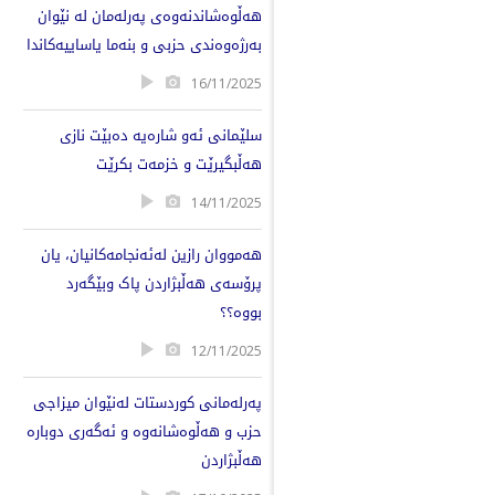
هەڵوەشاندنەوەی پەرلەمان لە نێوان
بەرژەوەندی حزبی و بنەما یاساییەكاندا
16/11/2025
سلێمانی ئەو شارەیە دەبێت نازی
هەڵبگیرێت و خزمەت بكرێت
14/11/2025
هەمووان رازین لەئەنجامەکانیان، یان
پرۆسەی هەڵبژاردن پاک وبێگەرد
بووە؟؟
12/11/2025
پەرلەمانی كوردستات لەنێوان میزاجی
حزب و هەڵوەشانەوە و ئەگەری دوبارە
هەڵبژاردن