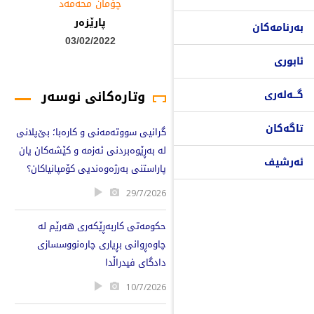
چۆمان محه‌مه‌د
پارێزەر
بەرنامەکان
03/02/2022
ئابوری
وتارەکانی نوسەر
گـــەلەری
تاگەکان
گرانیی سووتەمەنی و کارەبا؛ بێ‌پلانی
لە بەڕێوەبردنی ئەزمە و کێشەکان یان
ئەرشیف
پاراستنی بەرژەوەندیی کۆمپانیاکان؟
29/7/2026
حکومەتی کاربەڕێکەری هەرێم لە
چاوەڕوانی بڕیاری چارەنووسسازی
دادگای فیدراڵدا
10/7/2026