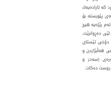
د كە تارادەیەك
ەی پێویستە بۆ
ەم رێژەیە هیچ
ێی دەڕوانرێت،
ۆ دۆخی ئێستای
می هەڵبژاردن و
ەرەی (سەدر و
 دروست دەكات.