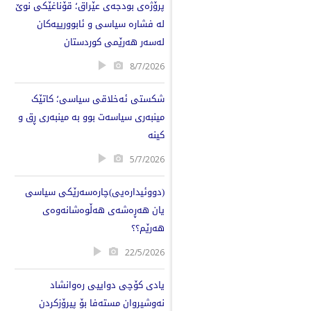
پرۆژەی بودجەی عێراق؛ قۆناغێکی نوێ
لە فشارە سیاسی و ئابوورییەکان
لەسەر هەرێمی کوردستان
8/7/2026
شکستی ئەخلاقی سیاسی؛ کاتێک
مینبەری سیاسەت بوو بە مینبەری ڕق و
کینە
5/7/2026
(دووئیدارەیی)چارەسەرێکی سیاسی
یان هەڕەشەی هەڵوەشانەوەی
هەرێم؟؟
22/5/2026
یادی كۆچی دواییی رەوانشاد
نەوشیروان مستەفا بۆ پیرۆزكردن