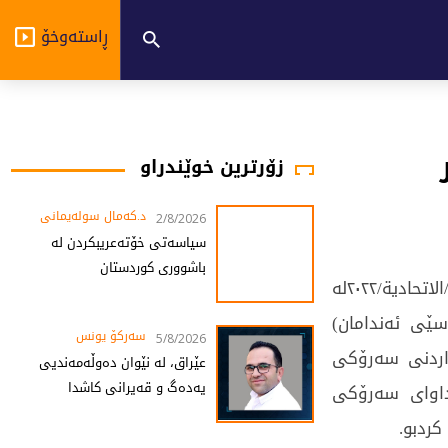
ڕاستەوخۆ
زۆرترین خوێندراو
د.کەمال سولەیمانی
2/8/2026
سیاسەتی خۆتەعریبکردن لە
باشووری کوردستان
دادگای فیدڕاڵی ئەمڕۆ ۳/۲/۲٠۲۲ بە بڕیاری ژمارە ۱٦/الاتحادیة/۲٠۲۲لە
سێی ئەندامان)
سەرکۆ یونس
5/8/2026
ژاردنی سەرۆكی
عێراق، لە نێوان دەوڵەمەندیی
یەدەگ و قەیرانی کاشدا
داوای سەرۆكی
كردبو.