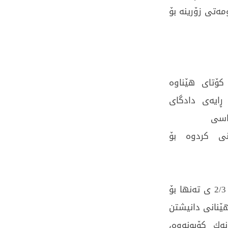
ەتی زۆرینە بۆ
كۆتای هێناوە
ڕایەی دادگای
نی كردوە بۆ
چونکە ئەگەر سەیری ماددە 70 بڕگەی یەك بکەین زۆرینەی 2/3 ی تەنها بۆ
ێنانی دانیشتن
ەك كۆبونەوە،