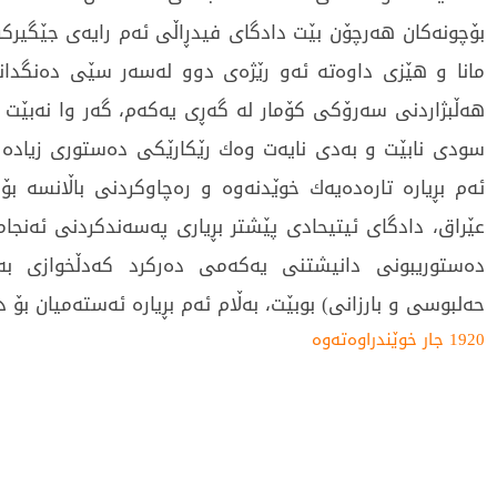
بۆچونەكان هەرچۆن بێت دادگای فیدڕاڵی ئەم رایەی جێگیركر
مانا و هێزی داوەتە ئەو رێژەی دوو لەسەر سێی دەنگدان
هەڵبژاردنی سەرۆكی كۆمار لە گەڕی یەكەم، گەر وا نەبێت ئ
سودی نابێت و بەدی نایەت وەك رێكارێكی دەستوری زیادە ل
ئەم بڕیارە تارەدەیەك خوێدنەوە و رەچاوكردنی باڵانسە ب
عێراق، دادگای ئیتیحادی پێشتر بڕیاری پەسەندكردنی ئەنجا
دەستوریبونی دانیشتنی یەكەمی دەركرد كەدڵخوازی ب
حەلبوسی و بارزانی) بوبێت، بەڵام ئەم بڕیارە ئەستەمیان بۆ
1920 جار خوێندراوەتەوە