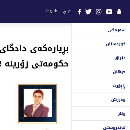
عربي
English
سەرەکی
کوردستان
بڕیارەكەی دادگای 
عێراق
حكومەتی زۆرینە !!
جیهان
ڕاپۆرت
وەرزش
وتار
تەندروستی