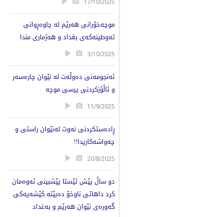
17/10/2025
موچەخۆرانی هەرێم لە چاوەڕوانی
تەوطینەكەی بغداد و ‌هەژماری مندا
3/10/2025
ئەنجومەنی دەوڵەت لە نێوان چارەسەر
و ئاڵۆزکردنی پرسی موچە
11/9/2025
ڕادەستكردنی نەوت لەنێوان راستی و
چەواشەكاریدا!!
20/8/2025
دو ساڵ پێش ئێستا پێشبینی ئەوەمان
كرد داهاتی ناوخۆ دەبێتە كێشەیەكی
گەورەی نێوان هەرێم و بەغداد