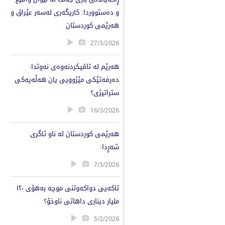
و دەستووردا: کاریگەری لەسەر عێراق و
هەرێمی کوردستان
27/3/2026
هەرێم لە تاقیکردنەوەی نەوتدا:
دەرفەتێکی مێژوویی یان هەڵەیەکی
ستراتیژی؟
16/3/2026
هەرێمی کوردستان لە ناو ئاگری
شەڕدا:
7/3/2026
تاكەیی دواكەوتنی موچە بەهۆی ١٢٠
ملیار دیناری داهاتی ناوخۆ؟
5/2/2026