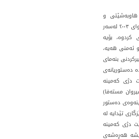
 هاوبەشێتی و
رێکكەوتن (توافق و شراكە) كە دەوڵەتی تازەی عێراقی دوای ۲٠٠۳ لەسەر
 كردوە، بۆیە
 ئەمنی هەیە،
ركردنی بنەمای
ە دەستوریانەی
ت دژی كەمینە
یروان مستەفا)
ینەوەی دەستور
گاری تێدایە لە
ێت دژی كەمینە
ەمیشە هەڕەشەی