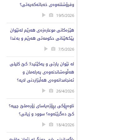
وفرۆشتنەوەی خەباتەكەیەتی؟
19/5/2026
هێزەکانی موعارەزەی هەرێم لەنێوان
پێکهێنانی حکومەتی هەرێم و بەغدا
7/5/2026
لە نێوان پارتی و یەکێتیدا؛ کێ کلیلی
هەڵوەشاندنەوەی پەرلەمان و
ئەنجامدانەوەی هەڵبژاردنی لایە؟
26/4/2026
ناوەڕۆکی پڕۆژەیاسای زۆرەملێ چییە؟
کێ دەگرێتەوە؟ سوود و زیانی؟
18/4/2026
ڕاگەیاندنی باری جەنگ لە نێوان واقیع