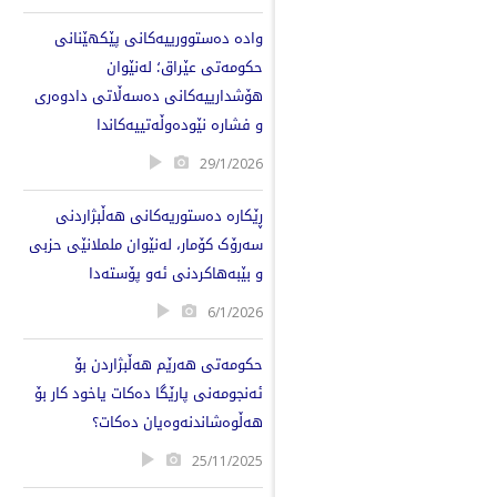
وادە دەستوورییەکانی پێکهێنانی
حکومەتی عێراق؛ لەنێوان
هۆشدارییەکانی دەسەڵاتی دادوەری
و فشارە نێودەوڵەتییەکاندا
29/1/2026
ڕێكارە دەستوریەکانی هەڵبژاردنی
سەرۆک کۆمار، لەنێوان ململانێی حزبی
و بێبەهاکردنی ئەو پۆستەدا
6/1/2026
حكومەتی هەرێم هەڵبژاردن بۆ
ئەنجومەنی پارێگا دەكات یاخود كار بۆ
هەڵوەشاندنەوەیان دەكات؟
25/11/2025