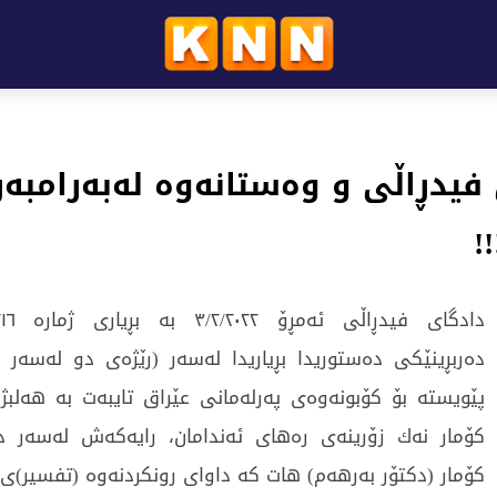
فیدڕاڵی و وەستانەوە لەبەرامبەر
!
دەربڕینێكی دەستوریدا بڕیاریدا لەسەر (رێژەی دو لەسەر 
پێویستە بۆ كۆبونەوەی پەرلەمانی عێراق تایبەت بە هەلب
كۆمار نەك زۆرینەی رەهای ئەندامان، رایەكەش لەسەر 
كۆمار (دكتۆر بەرهەم) هات كە داوای رونکردنەوە (تفسیر)ی 