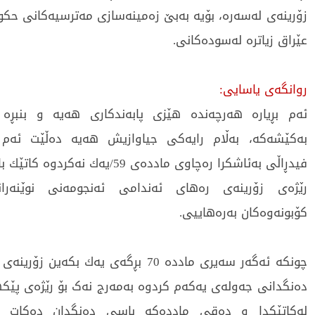
زۆرینەی لەسەرە، بۆیە بەبێ زەمینەسازی مەترسیەكانی حكوم
عێراق زیاترە لەسودەكانی.
روانگەی یاسایی:
ئەم بڕیارە هەرچەندە هێزی پابەندكاری هەیە و بنبڕە 
بەكێشەكە، بەڵام رایەكی جیاوازیش هەیە دەڵێت ئەم 
فیدڕاڵی بەئاشکرا رەچاوی ماددەی 59/یەك نەكردوە كاتێك باسی
رێژەی زۆرینەی رەهای ئەندامی ئەنجومەنی نوێنەرا
كۆبونەوەكان بەرەهاییی.
دەنگدانی جەولەی یەکەم کردوە بەمەرج نەک بۆ رێژەی پێكه
لەكاتێكدا و دەقی ماددەکە باسی دەنگدان دەكات ن