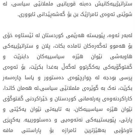
ستراتیژییەکانیش دەبنە قوربانیی ململانێی سیاسی، لە
شوێنی ئەوەی ئامرازێک بن بۆ گەشەپێدانی ئابووری.
لەبەر ئەوە، پێویستە هەرێمی کوردستان لە ئێستاوە خۆی
بۆ هەموو ئەگەرەکان ئامادە بکات، پلان و ستراتیژییەکی
هاوبەشی نێوان هێزە سیاسییەکان دابنرێت و
گفتوگۆیەکی یەکگرتوو لەگەڵ بەغدا بکرێت، بۆ ئەوەی
پرسی بودجە لە چوارچێوەی دەستوور و یاسا چارەسەر
بکرێت، نەک بە گوێرەی ململانێی سیاسی،لە هەمان کاتدا،
کاراکردنەوەی پەرلەمانی کوردستان و خێراکردنی گفتوگۆی
نێوان هێزە سیاسییەکان، بە تایبەتی نێوان یەکێتی و
پارتی، پێویستییەکی نەتەوەیی و دەستوورییە. یەکڕیزی
ناوخۆیی بەهێزترین ئامرازە بۆ پاراستنی مافە