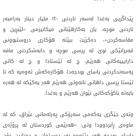
پێداگریی بەغدا لەسەر ناردنی ١٢٠ ملیار دینار بەرامبەر
ناردنی موچە، یان بەکارهێنانی میکانیزمی «لێبڕین و
مقاسەکردن»، دەکرێت ببێتە هۆکاری دروستبوونی
قەیرانێکی نوێ لە پرسی موچە و دابەشکردنی مافە
دارایییەکانی هەرێم، چ لە ئێستادا و چ لە کاتی
پەسەندکردنی یاسای بودجەدا. هۆکارەکەش ئەوەیە کە تا
ئێستا پرسی داهاتی نانەوتی هەرێم هەر یەکێکە لە هەرە
بابەتە ناکۆکەکانی نێوان هەرێم و بەغدا.
وتەی جێگری یەکەمی سەرۆکی پەرلەمانی عێراق، کە لە
ماوەی ڕابردوودا وتی: «هەرێمی کوردستان لە پرۆژەی
یاسای بودجە هەر دێتەوە بەر دەستمان و دەزانین چۆن