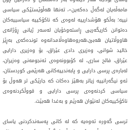
مامەڵەیان لەگەڵ دەکەین»، تەنها هەڵوێستێکی سیاسی
نییە؛ بەڵکو هۆشدارییە لەوەی کە ناکۆکییە سیاسییەکان
دەتوانن کاریگەریی ڕاستەوخۆیان لەسەر ژیانی ڕۆژانەی
هاووڵاتیان هەبێ،هەروەهاوەڵامدانەوە توندەکەی بەڕێز
خالید شوانی، وەزیری دادی عێراق، بۆ وەزیری دارایی
عێراق، فالح ساری، لە کۆبوونەوەی ئەنجومەنی وەزیران،
لەبارەی پرسی دارایی و پابەندییەکانی هەرێمی کوردستان،
ئەو نیگەرانییە زیاتر بەهێز دەکات کە جارێکی تر هەوڵ بۆ
سیاسی کردنەوەی پرسی دارایی و قووڵکردنەوەی
ناکۆکییەکان لەنێوان هەرێم و بەغدا هەبێت.
ترسی گەورە ئەوەیە کە لە کاتی پەسەندکردنی یاسای