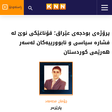
ڕاستەوخۆ
پرۆژەی بودجەی عێراق؛ قۆناغێکی نوێ لە
فشارە سیاسی و ئابوورییەکان لەسەر
هەرێمی کوردستان
چۆمان محه‌مه‌د
پارێزەر