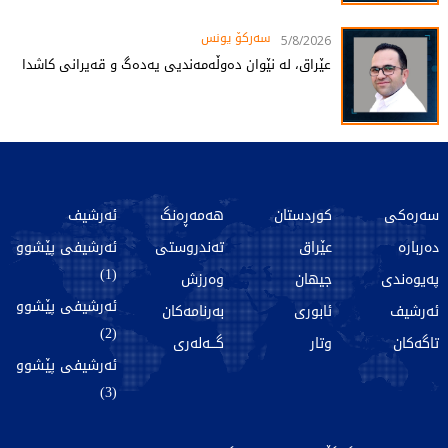
سەرکۆ یونس
5/8/2026
عێراق، لە نێوان دەوڵەمەندیی یەدەگ و قەیرانی کاشدا
سەرەکی
کوردستان
هەمەڕەنگ
ئەرشیف
دەربارە
عێراق
تەندروستی
ئەرشیفی پێشوو
(1)
پەیوەندی
جیهان
وەرزش
ئەرشیفی پێشوو
ئەرشیف
ئابوری
بەرنامەکان
(2)
تاگەکان
وتار
گـــەلەری
ئەرشیفی پێشوو
(3)