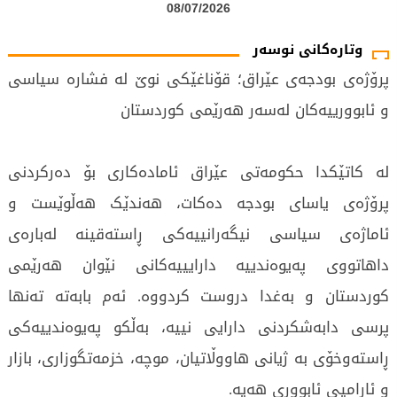
08/07/2026
وتارەکانی نوسەر
پرۆژەی بودجەی عێراق؛ قۆناغێکی نوێ لە فشارە سیاسی
و ئابوورییەکان لەسەر هەرێمی کوردستان
لە کاتێکدا حکومەتی عێراق ئامادەکاری بۆ دەرکردنی
پرۆژەی یاسای بودجە دەکات، هەندێک هەڵوێست و
ئاماژەی سیاسی نیگەرانییەکی ڕاستەقینە لەبارەی
داهاتووی پەیوەندییە دارایییەکانی نێوان هەرێمی
کوردستان و بەغدا دروست کردووە. ئەم بابەتە تەنها
پرسی دابەشکردنی دارایی نییە، بەڵکو پەیوەندییەکی
ڕاستەوخۆی بە ژیانی هاووڵاتیان، موچە، خزمەتگوزاری، بازار
و ئارامیی ئابووری هەیە.