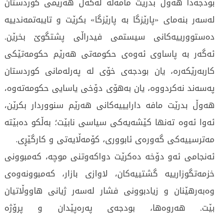
بودجەدا هەوڵ بدرێت مامەڵە لەگەڵ هەرێمی کوردستان
لەسەر بنەمای «پارێزگا بە پارێزگا» بکرێت و تایبەتمەندییە
دەستوورییەکانی سیستمی فیدراڵی پشتگوێ بخرێن.
ئەگەر بە پاساوی ئەوەی حکومەتی هەرێم حکومەتێکی
کاربەرێکەرە، یان بودجەی خۆی لە پەرلەمانی کوردستان
پەسەند نەکردووە، یان بەهۆی دۆخی یاسایی حکومەتەوە،
هەوڵ بدرێت مافە دارایییەکانی هەرێم سنووردار بکرێن،
ئەوا ئەوە تەنها کێشەیەکی سیاسی نابێت؛ بەڵکو دەبێتە
مەترسییەکی گەورەی ئابووری، کۆمەڵایەتی و کارگێڕی.
ئەنجامی ئەو دۆخە دەکرێت دواکەوتنی موچە، کەمبوونی
خزمەتگوزارییە گشتییەکان، لاوازی بازار، کەمبوونەوەی
وەبەرهێنان و زیادبوونی فشار لەسەر ژیانی هاووڵاتیان
بێت. هەروەها، بودجەی پەرەپێدان و پرۆژە