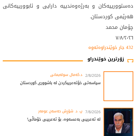
دەستوورییەکان و بەرژەوەندییە دارایی و ئابوورییەکانی
هەرێمی کوردستان.
چۆمان محمد
۲٠۲٦/۷/۸
432 جار خوێندراوەتەوە
زۆرترین خوێندراو
د.کەمال سولەیمانی
2/8/2026
سیاسەتی خۆتەعریبکردن لە باشووری کوردستان
پ. د. شۆڕش حەسەن عومەر
7/8/2026
لە تەعریبی بەعسەوە، بۆ تەعریبی خۆماڵی!