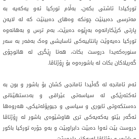
تورکیادا ئاشتی بکەن، بەڵام تورکیا ئەو یەکەیە بە
مەترسی دەبینێت چونکە وەهای دەبینێت کە لە لایەن
پارتی کرێکارانەوە بەڕێوە دەبرێت، بەم ترس و بەهانەوە
تورکیا دەیەوێت پانتاییەکی ئاسایشی وەک بەفەر بە سەر
سنورەکەیدا دروست بکات، هەتا ڕێگری لە هاتوچۆی
گەریلاکان بکات لە باشورەوە بۆ ڕۆژئاڤا.
ئەم ئامانجە لە گەڵیدا ئامانجی کشان بۆ باشور و بون بە
ئەکتەرێکی لە سیاسەتی عێراقی و بەدستهێنانی
دەستکەوتی ئابوری و سیاسی و جیوپۆلەتیکی، هەروەها
ئەگەر بێتو یەکەیەکی تری هاوشێوەی باشور لە ڕۆژئاڤا
دروست بێت ئەوا دەبێت دابراوبێت و بەو جۆرە تورکیا باکور
و باشور و ڕۆژئاڤا لەیەکتر دادەبڕێت.