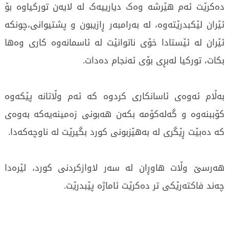
دەکرێت ئەم هێرشە وەک دیارییەک لە لایەن تورکیاوە بۆ
ئێران لێکبدرێتەوە، لە بەرامبەر ڕازیبون و پشتیوانی،چونکە
ئێران لە ئێستادا خۆی ناتوانێت لە ئاسمانەوە کاری وەها
بکات، تورکیا لەبڕی بۆی ئەنجام دەدات.
بەڵام ئەوەی ئاسانکاری کردوە کە ئەم وڵاتانە پێکەوە
کۆببنەوە و گەلەکۆمە بکەن هەبونی زەمینەیەکە بەوەی
کە دەبێت ڕێگری لە بەهێزبونی کورد بگیرێت لە ناوچەکەدا.
هەرسێ وڵات هاوڕان لە سەر لاوازکردنی کورد، لێرەدا
چەند فاکتەرێكی تر دەکرێت ئاماژە پێبدرێت.