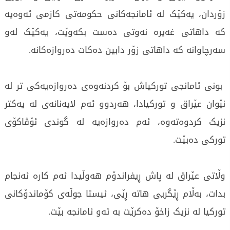
زۆردان، یەکێک لە ئامانجەکانی حکومەتی کازمی ئەوەیە
کە داهاتی غەیرە نەوتی دەست بکەوێت، یەکێک لەو
سەرچاوانە کە داهاتی زۆر دابین دەکات دەروازەکانە.
بونی ئامانجی تورکیاش بۆ کردنەوەی دەروازەیەکی تر لە
نێوان عێراق و تورکیادا، هەردوو ئەم لایەنانەی لە یەکتر
نزیک کردوەتەوە، ئەم دەروازەیە لە گوندی ئۆڤاکۆی
تورکی دەبێت.
وڵاتی عێراق لە پاش ڕیفراندۆم هەوڵیدا ئەم کارە ئەنجام
بدات، بەڵام ڕێگریی هاتە ڕێی، ئیستا جوڵەی کۆماندۆکانی
تورکیا لە نزیک زاخۆ دەکرێت بە ئەو ئامانجە بێت.