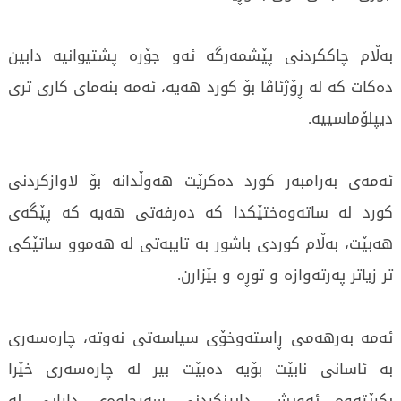
بەڵام چاککردنی پێشمەرگە ئەو جۆرە پشتیوانیە دابین
دەکات کە لە ڕۆژئاڤا بۆ کورد هەیە، ئەمە بنەمای کاری تری
دیپلۆماسییە.
ئەمەی بەرامبەر کورد دەکرێت هەوڵدانە بۆ لاوازکردنی
کورد لە ساتەوەختێکدا کە دەرفەتی هەیە کە پێگەی
هەبێت، بەڵام کوردی باشور بە تایبەتی لە هەموو ساتێکی
تر زیاتر پەرتەوازە و توڕە و بێزارن.
ئەمە بەرهەمی ڕاستەوخۆی سیاسەتی نەوتە، چارەسەری
بە ئاسانی نابێت بۆیە دەبێت بیر لە چارەسەری خێرا
بکرێتەوە ئەویش، دابینکردنی سەرچاوەی دارایی لە