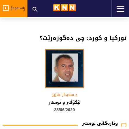
ڕاستەوخۆ
تورکیا و کورد: چی دەگوزەرێت؟
د.سه‌ردار عه‌زیز
لێكۆڵه‌ر و نوسه‌ر
28/06/2020
وتارەکانی نوسەر