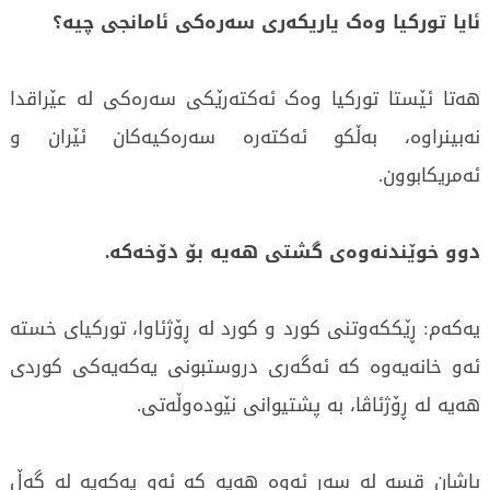
ئایا تورکیا وەک یاریکەری سەرەکی ئامانجی چیە؟
هەتا ئێستا تورکیا وەک ئەکتەرێکی سەرەکی لە عێراقدا
نەبینراوە، بەڵکو ئەکتەرە سەرەکیەکان ئێران و
ئەمریکابوون.
دوو خوێندنەوەی گشتی هەیە بۆ دۆخەکە.
یەکەم: ڕێککەوتنی کورد و کورد لە ڕۆژئاوا، تورکیای خستە
ئەو خانەیەوە کە ئەگەری دروستبونی یەکەیەکی کوردی
هەیە لە ڕۆژئاڤا، بە پشتیوانی نێودەوڵەتی.
پاشان قسە لە سەر ئەوە هەیە کە ئەو یەکەیە لە گەڵ