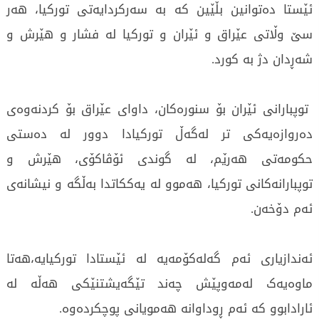
ئێستا دەتوانین بڵێین کە بە سەرکردایەتی تورکیا، هەر
سێ وڵاتی عێراق و ئێران و تورکیا لە فشار و هێرش و
شەڕدان دژ بە کورد.
توپبارانی ئێران بۆ سنورەکان، داوای عێراق بۆ کردنەوەی
دەروازەیەکی تر لەگەڵ تورکیادا دوور لە دەستی
حکومەتی هەرێم، لە گوندی ئۆڤاکۆی، هێرش و
توپبارانەکانی تورکیا، هەموو لە یەککاتدا بەڵگە و نیشانەی
ئەم دۆخەن.
ئەندازیاری ئەم گەلەکۆمەیە لە ئێستادا تورکیایە،هەتا
ماوەیەک لەمەوپێش چەند تێگەیشتنێکی هەڵە لە
ئارادابوو کە ئەم ڕوداوانە هەمویانی پوچکردەوە.