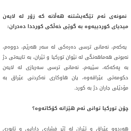
نمونەی ئەم تێگەیشتنە هەڵانە کە زۆر لە لایەن
میدیای کوردییەوە بە گوێی خەڵكی کورددا دەدران:
یەکەم، نەمانی ترسی دەرەکی لە سەر هەرێم، دووەم،
نەبونی هەماهەنگی لە نێوان تورکیا و ئێران، بە تایبەتی دژ
بە پەکەکە، سێیەم، نەمانی ترسی سەربازی لە لایەن
حکومەتی عێراقەوە، یان هاوکاری نەکردنی عێراق بە
مۆدێلی جاران دژ بە کورد.
چۆن تورکیا توانی ئەم هێزانە کۆکاتەوە؟
هەردوو عێراق و ئێران لە ژێر فشاری دارایی و ئابوری