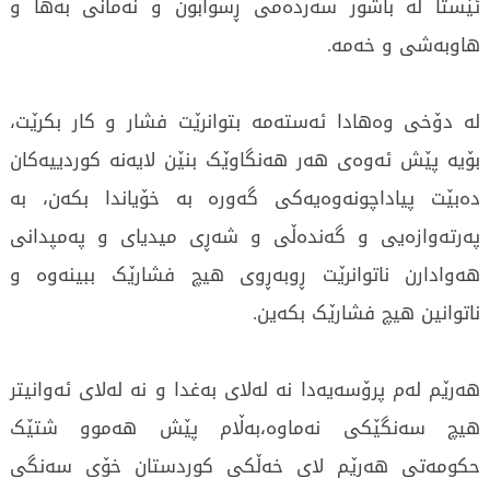
ئێستا لە باشور سەردەمی ڕسوابون و نەمانی بەها و
هاوبەشی و خەمە.
لە دۆخی وەهادا ئەستەمە بتوانرێت فشار و کار بکرێت،
بۆیە پێش ئەوەی هەر هەنگاوێک بنێن لایەنە کوردییەکان
دەبێت پیاداچونەوەیەکی گەورە بە خۆیاندا بکەن، بە
پەرتەوازەیی و گەندەڵی و شەڕی میدیای و پەمپدانی
هەوادارن ناتوانرێت ڕوبەڕوی هیچ فشارێک ببینەوە و
ناتوانین هیچ فشارێک بکەین.
هەرێم لەم پرۆسەیەدا نە لەلای بەغدا و نە لەلای ئەوانیتر
هیچ سەنگێکی نەماوە،بەڵام پێش هەموو شتێک
حکومەتی هەرێم لای خەڵكی کوردستان خۆی سەنگی