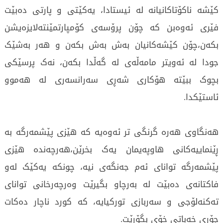
کێشە ناکۆتاکانیانە لە ئیستادا، یەکێتی و پارتی دەبێت
فێری ئەوەبن کە چۆن پرۆسەی کۆمپارتمێنتەلایزەیشن
بکەن،چۆن کێشەکانیان بەش بەش بکەن و هەر بەشێک
جودا لە ئەویتر مامەڵەی لە گەڵدا بکەن، نەک پرسێکی
بچوک ببێتە هۆکاری شەڕی سەرانسەری لە هەموو
ئاستێکدا.
هەنگاوی هەرە گرنگی تر ئەوەیە کە هێزی پێشمەرگە بە
ڕێنماییەکانی هاوپەیمان یەک بخرێن،هەرچەندە هێزی
پێشمەرگە توانای ئەم جەنگەی نیە، چونکە یەکێک لەو
فاکتانەی دەبێت لە بەرچاو بگیرێت وەرچەرخانی توانای
تەکنەلۆجی و سەربازی تورکیایە، کە کورد ناچار دەکات
جۆری خەباتی خۆی بگۆڕێت.