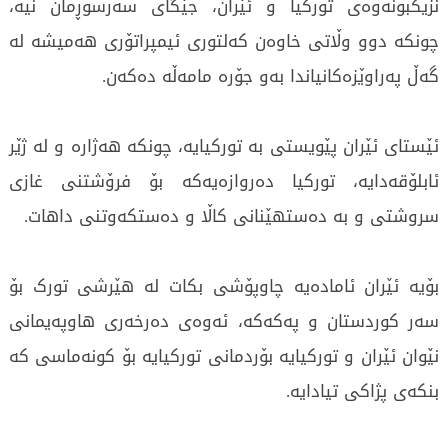
نزیکبونەوەی تورکیا و ئێران، جێگای سەرسوڕمان نیە،
چونکە دوو وڵاتی خاوەن کەلتوری ئیمپراتۆری هەمیشە لە
گەڵ پەراوێزەکانیاندا بەو جۆرە مامەڵە دەکەن.
ئێستای ئێران پێویستی بە تورکیایە، چونکە هەژارە و لە ژێر
ئابلۆقەدایە، تورکیا دەروازەیەکە بۆ فرۆشتنی غازی
سروشتی و بە دەستهێنانی کاڵا و دەستکەوتنی داهات.
بۆیە ئێران ئامادەیە چاوپۆشی بکات لە هێرشی تورک بۆ
سەر کوردستان و پەکەکە، ئەوەی دەرخەری هاوپەیمانی
نێوان ئێران و تورکیایە بۆردمانی تورکیایە بۆ کونەماسی کە
بنکەی پژاکی تیادایە.