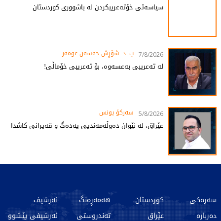
سیاسەتی خۆتەعریبکردن لە باشووری کوردستان
پ. د. شۆڕش حەسەن عومەر
7/8/2026
لە تەعریبی بەعسەوە، بۆ تەعریبی خۆماڵی!
سەرکۆ یونس
5/8/2026
عێراق، لە نێوان دەوڵەمەندیی یەدەگ و قەیرانی کاشدا
سەرەکی
کوردستان
هەمەڕەنگ
ئەرشیف
دەربارە
عێراق
تەندروستی
ئەرشیفی پێشوو