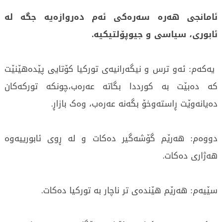
ئامانجی هەرە سەرەکی ئەم دەروازەیە جگە لە
ئابوری، سیاسی و جیوپۆلتیکیە.
یەکەم: ئەو ترس و نیگەرانیەی تورکیا کۆتایی پێدەهێنێت
کە دەبێت بە کورددا بگاتە عەرەب،چونکە تورکەکان
دەیانەوێت ڕاستەوخۆ بگەنە عەرەب، وەک بازاڕ.
دووەم: هەرێم گۆشەگیر دەکات و لە ڕوی ئابورییەوە
هەژاری دەکات.
سێیەم: هەرێم هێندەی تر ناچار بە تورکیا دەکات.