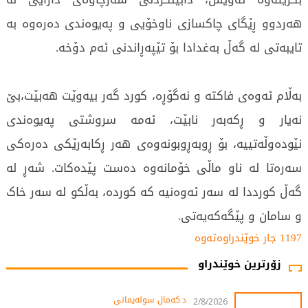
هەردوو ڕێگای چاکسازی ناوخۆیی و پەیوەندی دەرەوە بە
تایبەتی لە گەڵ بەغدادا بۆ تێپەڕاندنی ئەم دۆخە.
بەڵام ئەوەی فاکتە و نەگۆڕە، کورد گەر بیەوێت هەبێت،بێ
نەیار و ڕکەبەر نابێت، ئەمە سروشتی پەیوەندی
نێودەوڵەتییە، بۆ ڕوبەڕوبونەوەی هەر ڕکابەرێکی دەرەکی
سەرەتا لە ناو ماڵی خۆمانەوە دەست پێدەکات. شەڕ لە
گەڵ کورددا لە سەر ئەوەنیە کە کوردە، بەڵکو لە سەر خاک
و سامان و پێگەکەیەتی.
1197 جار خوێندراوەتەوە
زۆرترین خوێندراو
د.کەمال سولەیمانی
2/8/2026