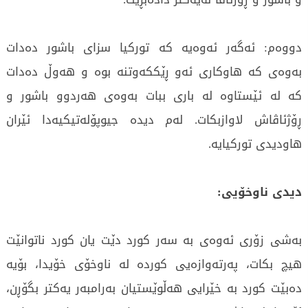
دووەم: ئەگەر ئەوەیە کە تورکیا سزای باشور دەدات
بەوەی کە هاوکاری ئەو ڕێککەوتنە بوە و هەوڵ دەدات
کە لە ئێستاوە لە باری ببات بەوەی هەردوو باشور و
ڕۆژئاڤاش لاوازبکات. لەم دیدە جیوپۆلەتیکیەدا ئێران
هاودیدی تورکیایە.
دیدی ناوخۆیی:
بەشی زۆری ئەوەی بە سەر کورد دێت یان کورد ناتوانێت
هیچ بکات، پەرتەوازەیی کوردە لە ناوخۆی خۆیدا، بۆیە
دەبێت کورد بە خێرایی هەڵوێستیان بەرامبەر یەکتر بگۆڕن،