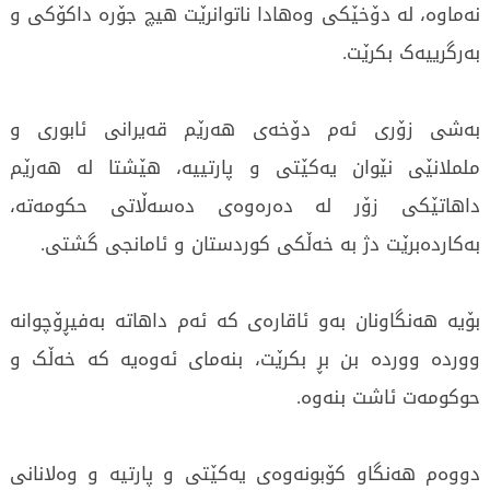
نەماوە، لە دۆخێکی وەهادا ناتوانرێت هیچ جۆرە داکۆکی و
بەرگرییەک بکرێت.
بەشی زۆری ئەم دۆخەی هەرێم قەیرانی ئابوری و
ململانێی نێوان یەکێتی و پارتییە، هێشتا لە هەرێم
داهاتێکی زۆر لە دەرەوەی دەسەڵاتی حکومەتە،
بەکاردەبرێت دژ بە خەڵکی کوردستان و ئامانجی گشتی.
بۆیە هەنگاونان بەو ئاقارەی کە ئەم داهاتە بەفیڕۆچوانە
ووردە ووردە بن بڕ بکرێت، بنەمای ئەوەیە کە خەڵک و
حوکومەت ئاشت بنەوە.
دووەم هەنگاو کۆبونەوەی یەکێتی و پارتیە و وەلانانی