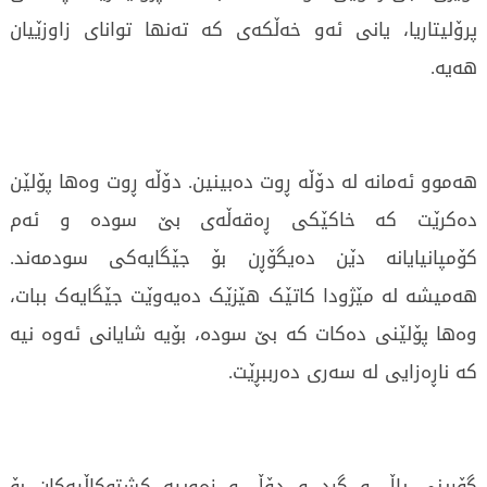
پرۆلیتاریا، یانی ئەو خەڵکەی کە تەنها توانای زاوزێیان
هەیە.
هەموو ئەمانە لە دۆڵە ڕوت دەبینین. دۆڵە ڕوت وەها پۆلێن
دەکرێت کە خاکێکی ڕەقەڵەی بێ سودە و ئەم
کۆمپانیایانە دێن دەیگۆڕن بۆ جێگایەکی سودمەند.
هەمیشە لە مێژودا کاتێک هێزێک دەیەوێت جێگایەک ببات،
وەها پۆلێنی دەکات کە بێ سودە، بۆیە شایانی ئەوە نیە
کە ناڕەزایی لە سەری دەرببڕێت.
گۆڕینی یاڵ و گرد و دۆڵ و زەوییە کشتوکاڵیەکان بۆ