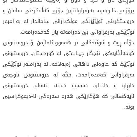
پرۆژەی خانوبەرە، بەرفراوانترین جۆری کەڵەکردنی سامان و
دروستکردنی توێژێژێکی موڵکدارانی ساماندار لە بەرامبەر
توێژێکی بەرفراوانی بێ دەرامەتە یان کەمدەرامەت.
دۆڵە ڕوت و شوێنەکانی تر، هەموو ئاماژەن بۆ دروستبونی
کۆمەڵگایەکی ئێجگار چینایەتی لە کوردستان. دروستبونی
توێژێک کە خاوەنی داهاتی زەبەلاحە، لە بەرامبەر توێژێکی
بەرفراوانی کەمدەرامەت، جگە لە دروستبونی ناوچەی
دابڕاو و داخراو، هەموو دەبنە بنەمای دروستبونی
نایەکسانی کە هۆکارێکی هەرە سەرەکی نا-دیموکراسیی
بونە.