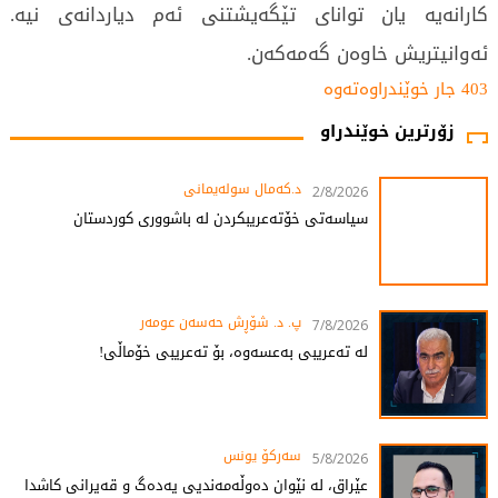
کارانەیە یان توانای تێگەیشتنی ئەم دیاردانەی نیە.
ئەوانیتریش خاوەن گەمەکەن.
403 جار خوێندراوەتەوە
زۆرترین خوێندراو
د.کەمال سولەیمانی
2/8/2026
سیاسەتی خۆتەعریبکردن لە باشووری کوردستان
پ. د. شۆڕش حەسەن عومەر
7/8/2026
لە تەعریبی بەعسەوە، بۆ تەعریبی خۆماڵی!
سەرکۆ یونس
5/8/2026
عێراق، لە نێوان دەوڵەمەندیی یەدەگ و قەیرانی کاشدا