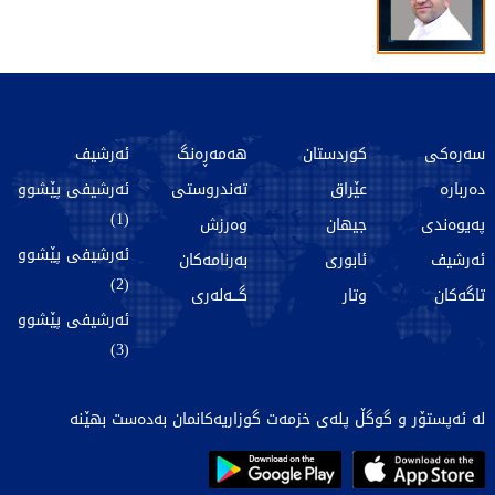
سەرەکی
کوردستان
هەمەڕەنگ
ئەرشیف
دەربارە
عێراق
تەندروستی
ئەرشیفی پێشوو
(1)
پەیوەندی
جیهان
وەرزش
ئەرشیفی پێشوو
ئەرشیف
ئابوری
بەرنامەکان
(2)
تاگەکان
وتار
گـــەلەری
ئەرشیفی پێشوو
(3)
لە ئەپستۆر و گوگڵ پلەی خزمەت گوزاریەکانمان بەدەست بهێنە