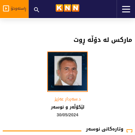
ڕاستەوخۆ
مارکس لە دۆڵە ڕوت
د.سه‌ردار عه‌زیز
لێكۆڵه‌ر و نوسه‌ر
30/05/2024
وتارەکانی نوسەر