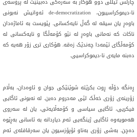
چارلس تیللی دوو هۆکار بە سەرەکی دەبینێت لە پرۆسەی
نا-دیموکراسیبون، de-democratization ئەوانیش نەبونی
باوەڕ یان سیقە لە گەڵ نایەکسانی. پێویست بە ئاماژەدان
ناکات کە نەمانی باوەڕ لە نێو کۆمەڵگا و نایەکسانی لە
کۆمەڵگای ئێمەدا چەندێک زەقە. هۆکاری تری زۆر هەیە کە
دەبنە مایەی نا-دیموکراسیی.
ڕەنگە دۆڵە ڕوت بکرێتە شوێنێکی جوان و ئاوەدان، بەڵام
زۆرینەی زۆری خەڵک لێی مەحروم دەبن. لە نەبونی ئاگایی
فیکریی، ئاگایی سیاسی و کۆمەڵایەتی، یان لە سەروی
هەمویەوە ئاگایی ژینگەیی ئەم دیاردانە بە ئاسانی بەڕێوە
دەچن. بەشی زۆری بەناو ئۆپۆزسیون یان سەرقافلەی ئەم