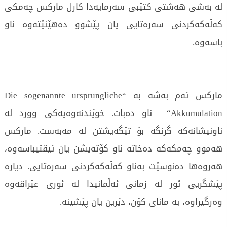
لە بەشی هەشتی کتێبی سەرمایەدا کارل مارکس چەمکی
کەڵەکەکردنی سەرەتایی یان پێشوو دەهێنێتەوە ناو
باسەوە.
مارکس ئەم بەشە بە “Die sogenannte ursprungliche
Akkumulation“ ناو دەبات. خوێندنەوەیەکی وورد لە
ناونیشانەکە گرنگە بۆ تێگەیشتن لە مەبەست. مارکس
هەموو چەمکەکە دەخاتە ناو کۆتەیشن یان ئیقتیباسەوە،
هەروەها دەنوسێت بەناو کەڵەکەکردنی سەرەتایی. دیارە
پێشگریی ئور لە زمانی ئەڵمانیدا لە ئوری عێراقەوە
وەرگیراوە، بە مانای کۆن، دێرین یان پێشینە.