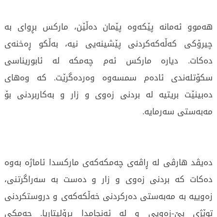
هەموو ئەمانە پێکەوە پێمان دەڵێن، مارکس بڕوای بە
چیرۆکی کەڵەکەکردنی پێشینەیی نیە، بەڵکو ڕەخنەی
دەکات. دیارە مارکس ئەم چەمکە لە ئابوریناسی
سکۆتلەندی ئادەم سمسەوە وەردەگرێت. کە وەهای
دەبینێت بریتیە لە بردنی زەوی و زار و بەکاربردنی بۆ
مەبەستی سەرمایە.
دەیڤد هارڤی لە ڕاڤەی چەمکەکەی مارکسدا ئاماژە بەوە
دەکات کە بردنی زەوی و زار و دەست بە سەراگرتنی،
زەوییە بە مەبەستی دەرکردنی خەڵکەکەی و دروستکردنی
توێژی بێ-زەویی و لە ئەنجامدا پرۆلیتاریا. چەمکی