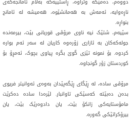
دووەم، دەمێکە وتراوە، ڕاستییەکە بەڵام ئامانجەکەی
ناڕەوایە، ئەمەش بە هەمانشێوە، هەمیشە لە ئامانج
بنواڕە.
سێیەم، شتێک نیە ناوی مرۆڤی قوربانی بێت، بیرمەندە
جولەکەکان بە ئازاری زۆرەوە کاریان لە سەر ئەم بوارە
کردوە. بۆ نمونە تێزی گوێ بگرە پیاوی بچوک، ئەمڕۆ بۆ
کوردستان زۆر گونجاوە.
مرۆڤی سادە، لە ڕێگای ڕێگەپێدان بەوەی ئەوانیتر فریوی
بدەن دەبێتە کەسێکی تاوانبار. لێرەدا سادە دەکرێت
مامۆستایەکی زانکۆ بێت، یان دادوەرێک بێت، یان
بیرۆکراتێکی گەورە.