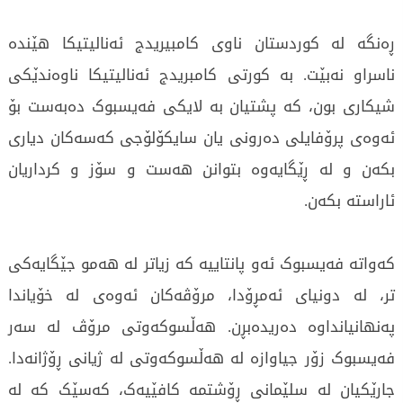
ڕەنگە لە کوردستان ناوی کامبیریدج ئەنالیتیکا هێندە
ناسراو نەبێت. بە کورتی کامبریدج ئەنالیتیکا ناوەندێکی
شیکاری بون، کە پشتیان بە لایکی فەیسبوک دەبەست بۆ
ئەوەی پرۆفایلی دەرونی یان سایکۆلۆجی کەسەکان دیاری
بکەن و لە ڕێگایەوە بتوانن هەست و سۆز و کرداریان
ئاراستە بکەن.
کەواتە فەیسبوک ئەو پانتاییە کە زیاتر لە هەمو جێگایەکی
تر، لە دونیای ئەمڕۆدا، مرۆڤەکان ئەوەی لە خۆیاندا
پەنهانیانداوە دەریدەبڕن. هەڵسوکەوتی مرۆڤ لە سەر
فەیسبوک زۆر جیاوازە لە هەڵسوکەوتی لە ژیانی ڕۆژانەدا.
جارێکیان لە سلێمانی ڕۆشتمە کافێیەک، کەسێک کە لە