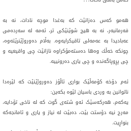
هەمو کەس دەزانێت کە بەغدا موچە نادات، نە بە
فەرمانبەر، نە بە هیچ شوێنێکی تر، ئەمە لە سەردەمی
عەبادیدا بە عەمەلی تاقیکرایەوە. بەڵام دەوروژێنرێتەوە،
چونکە خەڵك وەها دەستەمۆکراوە نازانێت چی واقیعیە و
چی پڕوپاگەندە و چی یاری دەرونییە.
ئەم دۆخە کۆمەڵێک بواری ئاڵۆز دەوروژێنێت کە لێرەدا
ناتوانین بە وردی باسیان لێوە بکەین:
یەکەم، هەرکەسێک ئەو شتەی گوت کە لە ناخی تۆدایە،
مەرج نیە دۆستت بێت، دەبێت لە نیاز و یاری و ئامانجەکە
بنواڕیت.