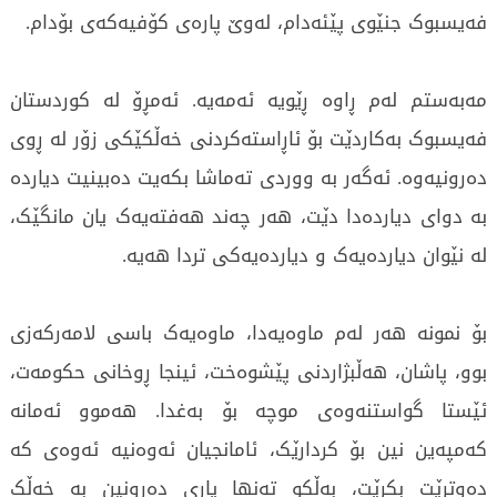
فەیسبوک جنێوی پێئەدام، لەوێ پارەی کۆفیەکەی بۆدام.
مەبەستم لەم ڕاوە ڕێویە ئەمەیە. ئەمڕۆ لە کوردستان
فەیسبوک بەکاردێت بۆ ئاڕاستەکردنی خەڵکێکی زۆر لە ڕوی
دەرونیەوە. ئەگەر بە ووردی تەماشا بکەیت دەبینیت دیاردە
بە دوای دیاردەدا دێت، هەر چەند هەفتەیەک یان مانگێک،
لە نێوان دیاردەیەک و دیاردەیەکی تردا هەیە.
بۆ نمونە هەر لەم ماوەیەدا، ماوەیەک باسی لامەرکەزی
بوو، پاشان، هەڵبژاردنی پێشوەخت، ئینجا ڕوخانی حکومەت،
ئێستا گواستنەوەی موچە بۆ بەغدا. هەموو ئەمانە
کەمپەین نین بۆ کردارێک، ئامانجیان ئەوەنیە ئەوەی کە
دەوترێت بکرێت، بەڵکو تەنها یاری دەرونین بە خەڵک