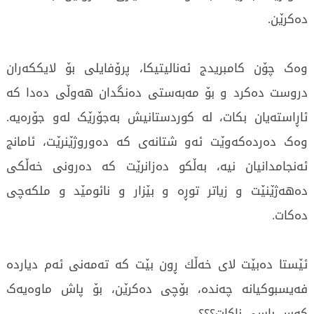
دەکرێن.
وەک چۆن کامبریدج ئەنالیتیکا، پرۆفایلی بۆ لایککەران
دروست دەکرد و بۆ مەبەستی دەنگدان هەوڵی دەدا کە
ئاڕاستەیان بکات، لە کوردستانیش بەجۆرێک لەو جۆرەیە.
وەک دەردەکەوێت ئەو شتانەی کە دەوروژێنرێت، ئامانج
ئەنجامدانیان نیە، بەڵکو دەزانرێت کە دەرونی خەڵکی
دەهەژێنێت و زیاتر توڕە و بێزار و نائومێد و ملکەچی
دەکات.
ئێستا دەبێت لای خەڵك ڕون بێت کە تەمەنی ئەم دیاردە
فەیسبوکیانە چەندە، بۆچی دەکرێن، بۆ پاش ماوەیەک
کەس باسی ناکات؟؟؟