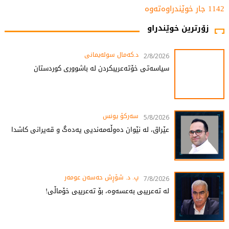
1142 جار خوێندراوەتەوە
زۆرترین خوێندراو
د.کەمال سولەیمانی
2/8/2026
سیاسەتی خۆتەعریبکردن لە باشووری کوردستان
سەرکۆ یونس
5/8/2026
عێراق، لە نێوان دەوڵەمەندیی یەدەگ و قەیرانی کاشدا
پ. د. شۆڕش حەسەن عومەر
7/8/2026
لە تەعریبی بەعسەوە، بۆ تەعریبی خۆماڵی!