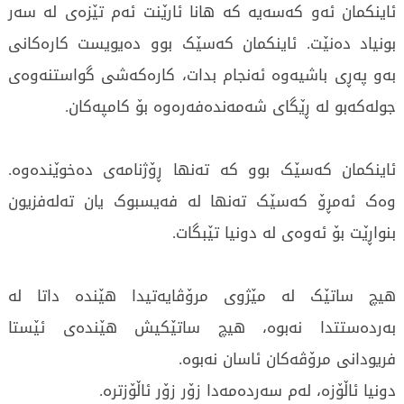
ئاینکمان ئەو کەسەیە کە هانا ئارێنت ئەم تێزەی لە سەر
بونیاد دەنێت. ئاینکمان کەسێک بوو دەیویست کارەکانی
بەو پەڕی باشیەوە ئەنجام بدات، کارەکەشی گواستنەوەی
جولەکەبو لە ڕێگای شەمەندەفەرەوە بۆ کامپەکان.
ئاینکمان کەسێک بوو کە تەنها ڕۆژنامەی دەخوێندەوە.
وەک ئەمڕۆ کەسێک تەنها لە فەیسبوک یان تەلەفزیون
بنواڕێت بۆ ئەوەی لە دونیا تێبگات.
هیچ ساتێک لە مێژوی مرۆڤایەتیدا هێندە داتا لە
بەردەستتدا نەبوە، هیچ ساتێکیش هێندەی ئێستا
فریودانی مرۆڤەکان ئاسان نەبوە.
دونیا ئاڵۆزە، لەم سەردەمەدا زۆر زۆر ئاڵۆزترە.