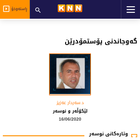
ڕاستەوخۆ
گەوجاندنی پۆستمۆدرێن
د.سه‌ردار عه‌زیز
لێكۆڵه‌ر و نوسه‌ر
16/06/2020
وتارەکانی نوسەر