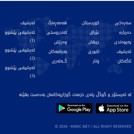
سەرەکی
کوردستان
هەمەڕەنگ
ئەرشیف
دەربارە
عێراق
تەندروستی
ئەرشیفی پێشوو
(1)
پەیوەندی
جیهان
وەرزش
ئەرشیفی پێشوو
ئەرشیف
ئابوری
بەرنامەکان
(2)
تاگەکان
وتار
گـــەلەری
ئەرشیفی پێشوو
(3)
لە ئەپستۆر و گوگڵ پلەی خزمەت گوزاریەکانمان بەدەست بهێنە
©
2026
- KNNC.NET / ALL RIGHT RESERVED