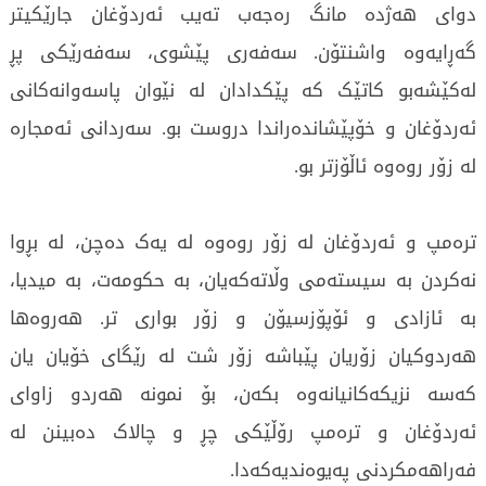
دوای هەژدە مانگ رەجەب تەیب ئەردۆغان جارێکیتر
گەڕایەوە واشنتۆن. سەفەری پێشوی، سەفەرێکی پڕ
لەکێشەبو کاتێک کە پێکدادان لە نێوان پاسەوانەکانی
ئەردۆغان و خۆپێشاندەراندا دروست بو. سەردانی ئەمجارە
لە زۆر روەوە ئاڵۆزتر بو.
ترەمپ و ئەردۆغان لە زۆر روەوە لە یەک دەچن، لە بڕوا
نەکردن بە سیستەمی وڵاتەکەیان، بە حکومەت، بە میدیا،
بە ئازادی و ئۆپۆزسیۆن و زۆر بواری تر. هەروەها
هەردوکیان زۆریان پێباشە زۆر شت لە رێگای خۆیان یان
کەسە نزیکەکانیانەوە بکەن، بۆ نمونە هەردو زاوای
ئەردۆغان و ترەمپ رۆڵێکی چڕ و چالاک دەبینن لە
فەراهەمکردنی پەیوەندیەکەدا.