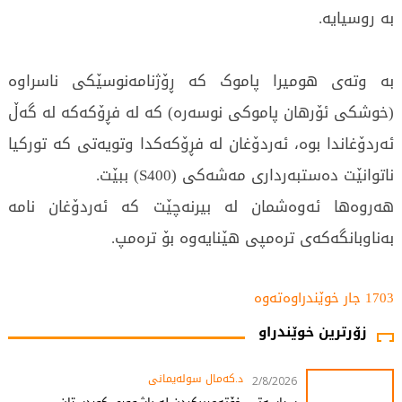
بە روسیایە.
بە وتەى هومیرا پاموک کە ڕۆژنامەنوسێکی ناسراوە
(خوشکی ئۆرهان پاموکی نوسەرە) کە لە فڕۆکەکە لە گەڵ
ئەردۆغاندا بوە، ئەردۆغان لە فڕۆکەکدا وتویەتی کە تورکیا
ناتوانێت دەستبەرداری مەشەکی (S400) ببێت.
هەروەها ئەوەشمان لە بیرنەچێت کە ئەردۆغان نامە
بەناوبانگەکەی ترەمپی هێنایەوە بۆ ترەمپ.
1703 جار خوێندراوەتەوە
زۆرترین خوێندراو
د.کەمال سولەیمانی
2/8/2026