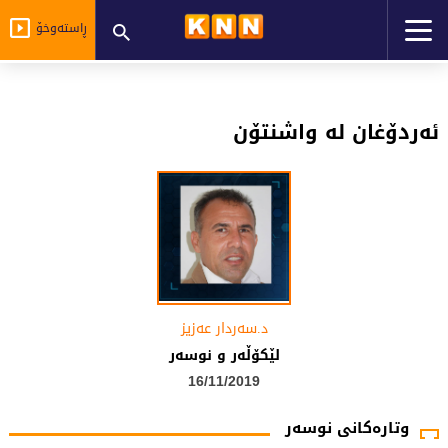
ڕاستەوخۆ
ئەردۆغان لە واشنتۆن
د.سه‌ردار عه‌زیز
لێكۆڵه‌ر و نوسه‌ر
16/11/2019
وتارەکانی نوسەر