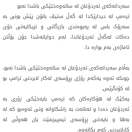
سەردانەکەى ئەردۆغان لە ساتەوەختێکی باشدا نەبو
ترەمپ لە دیدارێکدا لە گەڵ ستیڤ بانۆن پێش بونی بە
سەرۆک باس لە پەیوەندی بازرگانی و نزیکایەتی خۆی
دەکات لەگەڵ ئەردۆغاندا، لەم دوایانەشدا جۆن بۆڵتن
ئاماژەی بەم بوارە دا.
بەڵام سەردانەکەى ئەردۆغان لە ساتەوەختێکی باشدا نەبو،
چونکە ئەوە یەکەم رۆژی پڕۆسەی لەکار لابردنی ترامپ بو
لە کۆنگرێس.
یەکێک لە هۆکارەکان کە ترەمپ بایەخێکی زۆری بە
ئەردۆغان دەدا و تەنانەت بە راشکاوانە وتی ئەوەبو کە لە
بەها و بایەخی پڕۆسەی ئیمپیچمێت یان هەوڵی لە
کارلابردنی کەم بکاتەوە.