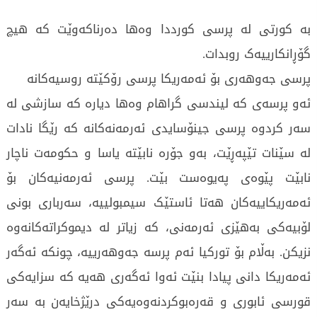
بە کورتی لە پرسی کورددا وەها دەرناکەوێت کە هیچ
گۆڕانکارییەک روبدات.
پرسی جەوهەری بۆ ئەمەریکا پرسی رۆکێتە روسیەکانە
ئەو پرسەی کە لیندسی گراهام وەها دیارە کە سازشی لە
سەر کردوە پرسی جینۆسایدی ئەرمەنەکانە کە رێگا نادات
لە سێنات تێپەڕێت، بەو جۆرە نابێتە یاسا و حکومەت ناچار
نابێت پێوەى پەیوەست بێت. پرسی ئەرمەنیەکان بۆ
ئەمەریکاییەکان هەتا ئاستێک سیمبولییە، سەرباری بونی
لۆبیەکی بەهێزی ئەرمەنی، کە زیاتر لە دیموکراتەکانەوە
نزیکن. بەڵام بۆ تورکیا ئەم پرسە جەوهەرییە، چونکە ئەگەر
ئەمەریکا دانی پیادا بنێت ئەوا ئەگەری هەیە کە سزایەکی
قورسی ئابوری و قەرەبوکردنەوەیەکی درێژخایەن بە سەر