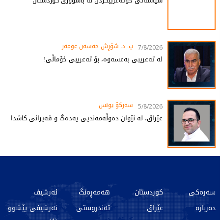
سیاسەتی خۆتەعریبکردن لە باشووری کوردستان
پ. د. شۆڕش حەسەن عومەر
7/8/2026
لە تەعریبی بەعسەوە، بۆ تەعریبی خۆماڵی!
سەرکۆ یونس
5/8/2026
عێراق، لە نێوان دەوڵەمەندیی یەدەگ و قەیرانی کاشدا
سەرەکی
کوردستان
هەمەڕەنگ
ئەرشیف
دەربارە
عێراق
تەندروستی
ئەرشیفی پێشوو