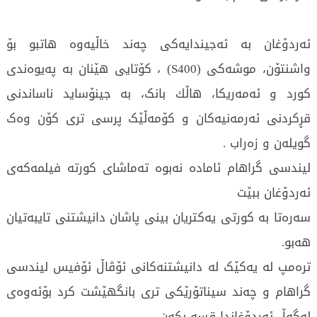
ئەردۆغان بە ئەجیندایەکی چەند خاڵیەوە هاتبو بۆ
واشنتۆن، موشەکی (S400) ، کۆتایی هێنان بە پەیوەندی
کورد و ئەمەریکا، هاڵك بانک، بە جینۆساید ناساندنی
قڕکردنی ئەرمەنیەکان و کۆمەڵێک پرسی تری کۆن وەک
گویلەن و زەراب .
لیندسی گراهام ئامادە نەبوە تەماشاى کورتە فیلمەکەى
ئەردۆغان ببێت
سەرەتا بە کورتی یەکتریان بینی پاشان دانیشتنی تایبەتیان
هەبو.
ترەمپ لە یەکێک لە دانیشتنەکانی ئۆڤاڵ ئۆفیس لیندسی
گراهام و چەند سیناتۆرێکی تری بانگهێشت کرد بۆئەوەی
لەگەڵ ئەردۆغاندا قسە بکەن.