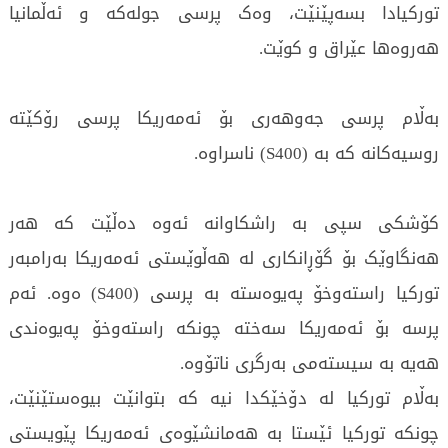
تورکیادا بسەپێنێت، وەک پرسی جولەکە و ئەڵمانیا
هەروەها عێراق و کوێت.
بەڵام پرسی جەوهەری بۆ ئەمەریکا پرسی رۆکێتە
روسیەکانە کە بە (S400) ناسراوە.
کۆشکی سپی بە راشکاوانە ئەوە دەڵێت کە هەر
هەنگاوێک بۆ گۆڕانکاری لە هەڵوێستی ئەمەریکا بەرامبەر
تورکیا راستەوخۆ پەیوەستە بە پرسی (S400) ەوە. ئەم
پرسە بۆ ئەمەریکا سەختە چونکە راستەوخۆ پەیوەندی
هەیە بە سیستەمی بەرگری ناتۆوە.
بەڵام تورکیا لە دۆخێکدا نیە کە بتوانێت بیوەستێنێت،
چونکە تورکیا ئێستا بە هەمانشێوەی ئەمەریکا پێویستی