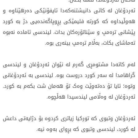
ئەردۆغان لە کاتی دانیشتنەکەدا ئایفۆنێکی دەرهێناوە و
هەوڵیداوە کە کورتە فلیمێکی پڕوپاگەندەیی دژ بە کورد
پێشانی ترەمپ و سێناتۆرەکان بدات. لیندسی ئامادە نەبوە
تەماشای بکات، بەڵام ترەمپ بینەری بوە.
لەم کاتەدا مشتومڕی گەرم لە نێوان ئەردۆغان و لیندسی
گراهامدا لە سەر کورد دروست بوە. لیندسی بە ئەردۆغانی
وتوە؛ ئایا تۆ دەتەوێت وەک تۆ هەمان شت بکەم بە کورد.
ئەردۆغان لە وەڵامی لیندسیدا هەڵچوە.
ئەردۆغان وتبوی کە تورکیا زیاتری کردوە بۆ دژایەتی داعش
لە کورد، لیندسی وتبوی کە بڕوای بەوە نیە.