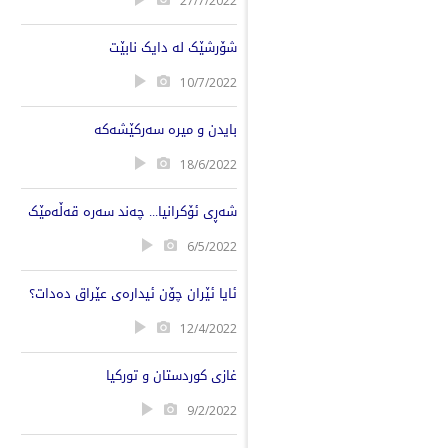
27/7/2022
شۆرشێک لە دایک نابێت
10/7/2022
بایدن و میرە سەرکێشەکە
18/6/2022
شەڕی ئۆکرانیا... چەند سەرە قەڵەمێک
6/5/2022
ئایا ئێران چۆن ئیدارەی عێراق دەدات؟
12/4/2022
غازی کوردستان و تورکیا
9/2/2022