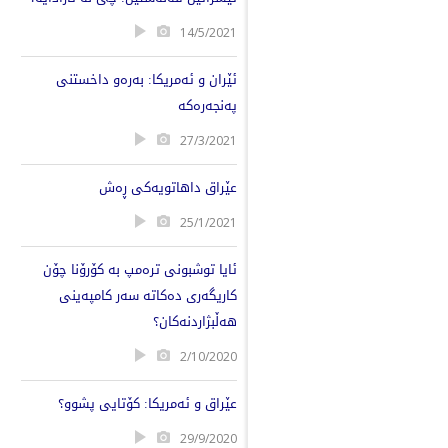
14/5/2021
ئێران و ئەمریکا: بەرەو داخستنی
پەنجەرەکە
27/3/2021
عێراق داهاتویەکی ڕەش
25/1/2021
ئایا توشبونی ترەمپ بە کۆرۆنا چۆن
کاریگەری دەکاتە سەر کامپەینی
هەڵبژاردنەکان؟
2/10/2020
عێراق و ئەمریکا: کۆتایی پشوو؟
29/9/2020