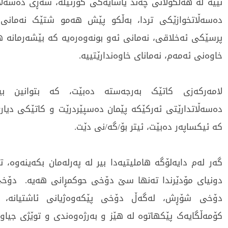
نییە لە هەڵکوڵانی چەند یاسایەکی کورتیلە، شەڕی دەسەڵا
دەسەڵاتخوازێکی تردا، بەڵکو پێش هەمو شتێک نەمانی 
پرسێکی ئەخلاقی، نەمانی ئەو بونەوەرەیە کە بێشەرمانە ه
خاوەنی ئەمەم، نەمانای خاوەندارێتییە.
لامەرکەزی کاتێک بەرجەستە دەبێت، کە بتوانین بی
دەسەڵاتدارێتی ئەرکێکە پێمان دەسپێردرێت و کاتێکی دیار
کە ئیکساپەر دەبێت، ئیتر بۆ/گە/نی دێت.
گەر لەم دایەلۆگە هاملیتیەدا بیر لە پەرلەمان بکەینەوە، 
دونیای مۆدێرندا تەنها سێ دۆخی حوکمڕانی هەیە. دۆخی
دۆخی شۆڕش، لەگەڵ دۆخی پێکەوەژیانی ئاشتیانە، 
کۆمەڵگایەک پێکهاتوە لە هێز و بەرژەوەندی و توێژی جیاوا