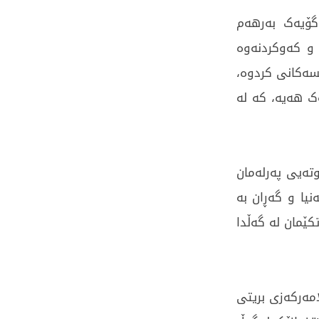
گۆیەک بەرهەم
و کەوکردنەوە
سەکانی کردوە،
ک هەیە، کە لە
تەیی پەرلەمان
یا و گەڕان بە
کێمان لە گەڵدا
مەرکەزی بریتی