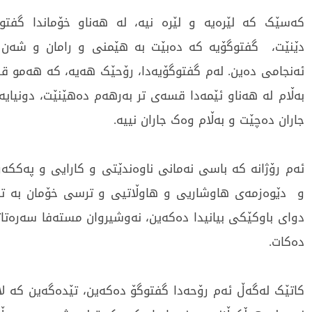
کەسێک کە لێرەیە و لێرە نیە، لە هەناو خۆماندا گفتو
دێنێت، گفتوگۆیە کە دەبێت بە هێمنی و رامان و شەن 
ئەنجامی دەین. لەم گفتوگۆیەدا، رۆحێک هەیە، کە هەمو ق
بەڵام لە هەناو ئێمەدا قسەی تر بەرهەم دەهێنێت، دونیایە
جاران دەچێت و بەڵام وەک جاران نییە.
ئەم رۆژانە کە باسی نەمانی ناوەندێتی و کارایی و پەککەو
و دێوەزمەی هاوشاریی و هاوڵاتیی و ترسی خۆمان بە تەن
دوای باوکێکی بیانیدا دەکەین، نەوشیروان مستەفا سەرەتات
دەکات.
کاتێک لەگەڵ ئەم رۆحەدا گفتوگۆ دەکەین، تێدەگەین کە لا