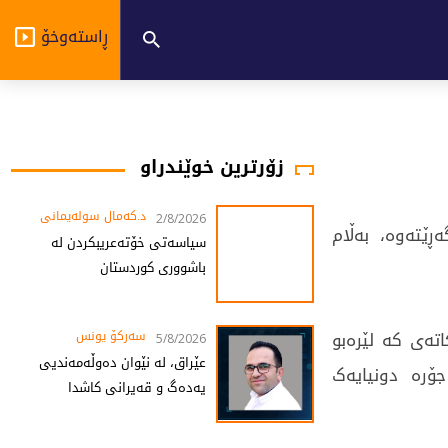
ڕاستەوخۆ
زۆرترین خوێندراو
د.کەمال سولەیمانی
2/8/2026
ێتەوە، بەڵام
سیاسەتی خۆتەعریبکردن لە
باشووری کوردستان
تەی کە لێرەبو
سەرکۆ یونس
5/8/2026
عێراق، لە نێوان دەوڵەمەندیی
جۆرە دونیایەک
یەدەگ و قەیرانی کاشدا