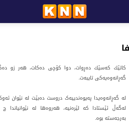
ا
کاتێك کەسێك دەڕوات، دوا کۆچی دەکات، هەر زو دەگەڕ
گەڕانەوەیەکی تایبەت.
لە گەڕانەوەیدا پەیوەندییەک دروست دەبێت لە نێوان ئەوکا
لەگەڵ ئێستادا کە لێرەنیە، هەروەها لە نێوانیاندا چ 
بەرجەستە بوە.