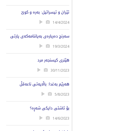
ئێران و ئیسرائیل: بەرە و کوێ
14/4/2024
سەرنج دەربارەی بەیاننامەکەی پارتی
19/3/2024
هێنری کیسنجەر مرد
30/11/2023
هەرێم بەغدا: باڵایەتی ناعەقڵ
5/8/2023
بۆ ئاشتی دایکی شەڕە؟
14/6/2023