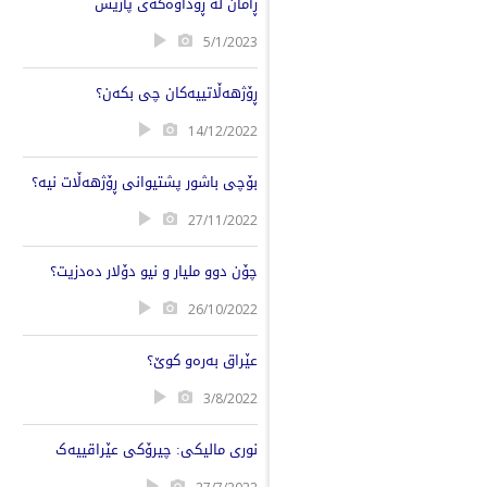
ڕامان لە ڕوداوەکەی پاریس
5/1/2023
ڕۆژهەڵاتییەکان چی بکەن؟
14/12/2022
بۆچی باشور پشتیوانی ڕۆژهەڵات نیە؟
27/11/2022
چۆن دوو ملیار و نیو دۆلار دەدزیت؟
26/10/2022
عێراق بەرەو کوێ؟
3/8/2022
نوری مالیکی: چیرۆکی عێراقییەک