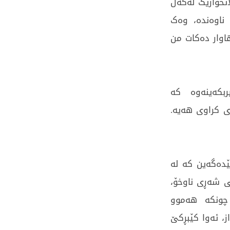
تخوازێک لەگەڵ
ناوەندە، وەک
اوار دەکات من
ربکەینەوە کە
ی کراوی هەیە.
تێدەگەین کە لە
 شەڕی ناوخۆ،
چونکە هەموو
ز، ئەوا کێبڕکێ