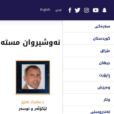
عربي
English
سەرەکی
کوردستان
نەوشیروان مستەف
عێراق
جیهان
ڕاپۆرت
وەرزش
وتار
د.سه‌ردار عه‌زیز
لێكۆڵه‌ر و نوسه‌ر
تەندروستی