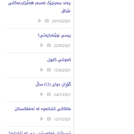
چەند سەرنجێک لەسەر هەڵبژاردنەکانی
عێراق
20/10/2021
پرسی نوێنەرایەتی؟
22/9/2021
کەوتنی کابول
15/8/2021
گۆڕان دواى (12) ساڵ
24/7/2021
ماناکانی کشانەوە لە ئەفغانستان
12/7/2021
ئیسرائیل فەلەستین: چی لە ئارادایە؟