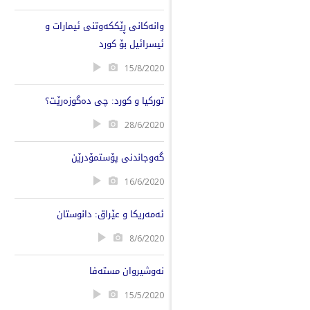
وانەکانی ڕێککەوتنی ئیمارات و
ئیسرائیل بۆ کورد
15/8/2020
تورکیا و کورد: چی دەگوزەرێت؟
28/6/2020
گەوجاندنی پۆستمۆدرێن
16/6/2020
ئەمەریکا و عێراق: دانوستان
8/6/2020
نەوشیروان مستەفا
15/5/2020