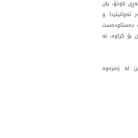
ڕی ناوخۆ، یان
ئەوانیتردا و
ات دەستاودەست
بۆ کراوە، نە
ن لە زەبرەوە