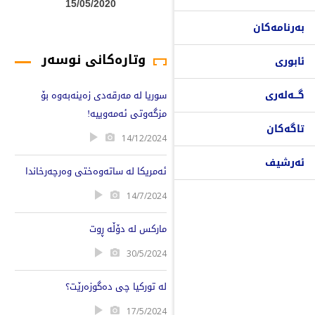
15/05/2020
بەرنامەکان
وتارەکانی نوسەر
ئابوری
گـــەلەری
سوریا لە مەرقەدی زەینەبەوە بۆ
مزگەوتی ئەمەوییە!
تاگەکان
14/12/2024
ئەرشیف
ئەمریکا لە ساتەوەختی وەرچەرخاندا
14/7/2024
مارکس لە دۆڵە ڕوت
30/5/2024
لە تورکیا چی دەگوزەرێت؟
17/5/2024