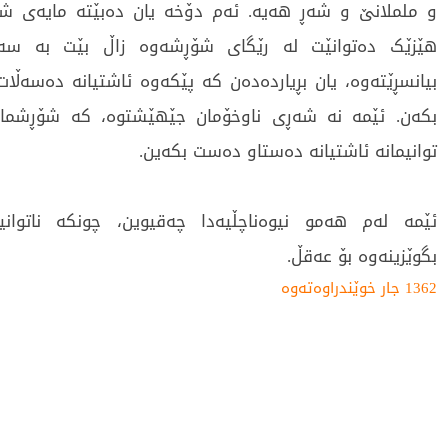
و ململانێ و شەڕ هەیە. ئەم دۆخە یان دەبێتە مایەی شە
هێزێک دەتوانێت لە رێگای شۆڕشەوە زاڵ بێت بە سەر 
بیانسڕێتەوە، یان بڕیاردەدەن کە پێکەوە ئاشتیانە دەسەڵ
بکەن. ئێمە نە شەڕی ناوخۆمان جێهێشتوە، کە شۆڕشمان 
توانیمانە ئاشتیانە دەستاو دەست بکەین.
ئێمە لەم هەمو نیوەناچڵیەدا چەقیوین، چونکە ناتوانی
بگوێزینەوە بۆ عەقڵ.
1362 جار خوێندراوەتەوە