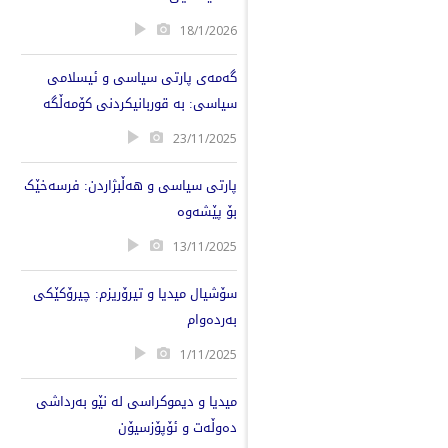
18/1/2026
گەمەی پارتی سیاسی و ئیسلامی
سیاسی: بە قوربانیکردنی کۆمەڵگە
23/11/2025
پارتی سیاسی و هەڵبژاردن: فرسەخێک
بۆ پێشەوە
13/11/2025
سۆشیال میدیا و تیرۆریزم: چیرۆکێکی
بەردەوام
1/11/2025
میدیا و دیموکراسی لە نێو بەرداشی
دەوڵەت و ئۆپۆزسیۆن