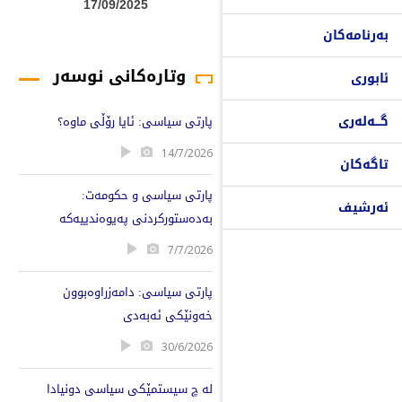
17/09/2025
بەرنامەکان
وتارەکانی نوسەر
ئابوری
گـــەلەری
پارتی سیاسی: ئایا رۆڵی ماوە؟
14/7/2026
تاگەکان
پارتی سیاسی و حکومەت:
ئەرشیف
بەدەستورکردنی پەیوەندییەکە
7/7/2026
پارتی سیاسی: دامەزراوەبوون
خەونێکی ئەبەدی
30/6/2026
لە چ سیستمێکی سیاسی دونیادا