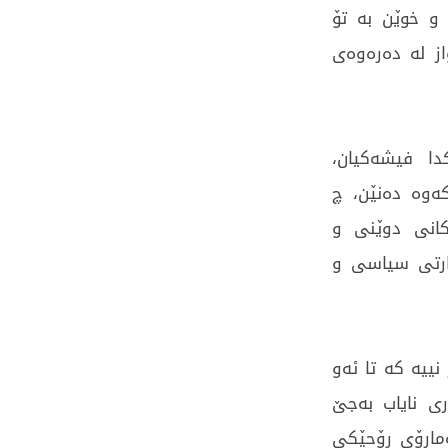
و خوێن بە تۆ
ز لە دەرەوەی
دا فیشەکیان،
کەوە دەنێن، چ
کانی دوێنی و
ارتی سیاسی و
ییە کە تا ئەو
ری نایاب بەجێ
ەمارۆی رۆحێکی