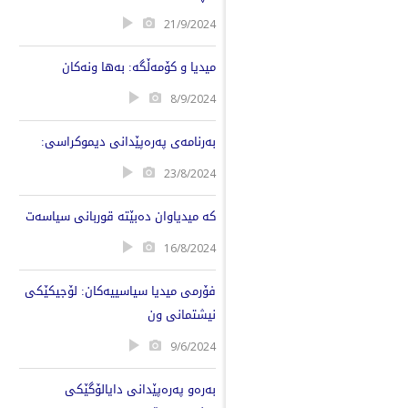
21/9/2024
میدیا و کۆمەڵگە: بەها ونەکان
8/9/2024
بەرنامەی پەرەپێدانی دیموکراسی:
23/8/2024
کە میدیاوان دەبێتە قوربانی سیاسەت
16/8/2024
فۆرمی میدیا سیاسییەکان: لۆجیکێکی
نیشتمانی ون
9/6/2024
بەرەو پەرەپێدانی دایالۆگێکی