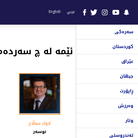
عربي
English
سەرەکی
کوردستان
ئێمە لە چ سەردەم
عێراق
جیهان
ڕاپۆرت
وەرزش
وتار
لاوك سەڵاح
نوسەر
تەندروستی