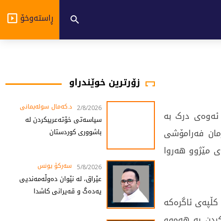
ڕاستەوخۆ
زۆرترین خوێندراو
د.کەمال سولەیمانی
2/8/2026
 ئەوەی درک بە
سیاسەتی خۆتەعریبکردن لە
مان فەرامۆشی
باشووری کوردستان
ی مێژوو هەروا
سەرکۆ یونس
5/8/2026
عێراق، لە نێوان دەوڵەمەندیی
یەدەگ و قەیرانی کاشدا
 کڵپەی ئاگرەکە
کردن بە هەموو