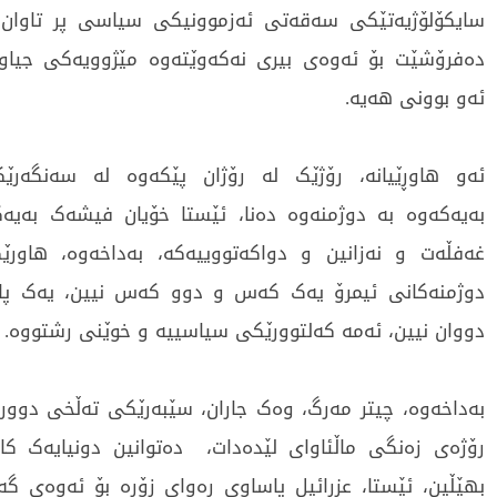
سایکۆلۆژیەتێکی سەقەتی ئەزموونیکی سیاسی پر تاوان 
دەفرۆشێت بۆ ئەوەی بیری نەکەوێتەوە مێژوویەکی جیاوا
ئەو بوونی هەیە.
ئەو هاوڕێیانە، رۆژێک لە رۆژان پێکەوە لە سەنگەرێک
بەیەکەوە بە دوژمنەوە دەنا، ئێستا خۆیان فیشەک بەیە
غەفڵەت و نەزانین و دواکەتووییەکە، بەداخەوە، هاورێ
دوژمنەکانی ئیمرۆ یەک کەس و دوو کەس نیین، یەک پ
دووان نیین، ئەمە کەلتوورێکی سیاسییە و خوێنی رشتووە.
بەداخەوە، چیتر مەرگ، وەک جاران، سێبەرێکی تەڵخی دوور ن
رۆژەی زەنگی ماڵئاوای لێدەدات، دەتوانین دونیایەک کا
بهێڵین، ئێستا، عزرائیل پاساوی رەوای زۆرە بۆ ئەوەی گ