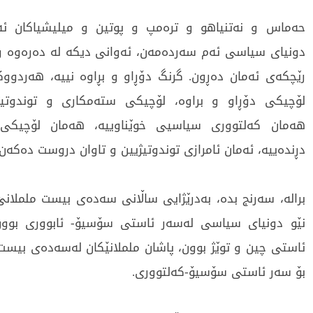
حەماس و نەتنیاهو و ترەمپ و پوتین و میلیشیاکان ئە
دونیای سیاسی ئەم سەردەمەن، ئەوانی دیکە لە دەرەوە و
رێچکەی ئەمان دەڕون. گرنگ دۆڕاو و بڕاوە نییە، هەردووک
لۆچیکی دۆڕاو و براوە، لۆچیکی ستەمکاری و توندوتیژ
هەمان کەلتووری سیاسیی خوێناوییە، هەمان لۆچیکی
دڕندەییە، ئەمان ئامرازی توندوتیژیین و تاوان دروست دەکەن.
برالە، سەرنج بدە، بەدرێژایی ساڵانی سەدەی بیست ململان
نێو دونیای سیاسی لەسەر ئاستی سۆسیۆ- ئابووری بوون
ئاستی چین و توێژ بوون، پاشان ململانێکان لەسەدەی بیست 
بۆ سەر ئاستی سۆسیۆ-کەلتووری.