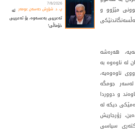
7/8/2026
وونی مێژوو و
پ. د. شۆڕش حەسەن عومەر
لە
تەعریبی بەعسەوە، بۆ تەعریبی
ەڵسەنگاندنێکی
خۆماڵی!
ەیە، هەرەشە
ن لە ناوەوە بە
وی ناوەوەیە،
 لەسەر جومگە
وەند و دووردا
مێکی دیکە لە
ەبن، زۆرجاریش
ەکتەری سیاسی