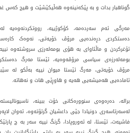
گوناهبار بدات و بە پێکەنینەوە هەڵیکێشێت و هیچ کەس غەم
مەرگی ئەم سەردەمە، کۆکوژییە، رووتکردنەوەیە لە
دەستکردی دڕەندەیی مرۆڤ خۆیەتی، نەوەک کارەس
ئۆغرکردن و ماڵئاوای بە هۆی بومەلەرزی سروشتەوە نییە
بومەلەرزەی سیاسی مرۆڤەوەیە، ئێستا مەرگ دەستکر
مرۆڤ خۆیەتی، مەرگ ئێستا میوان نییە بەڵکو لە سێبە
ئامادەیی هەمیشەیی هەیە و هاوڕێی هات و نەهاتە.
برالە، دەرەوەی سنوورەکانی خۆت ببینە، ناسیونالیستە
لەسەرتاسەری دونیادا جێی داعشیان گرتۆتەوە، ئەوان لاپەر
فاشیەت، ئێستا، لە ئەوروپادا، گرنگ نییە سەر بە چ پارتێ
نموونە، هیچ گرنگ نییە سەر بە پارتی پارێزگارانیت یان پ