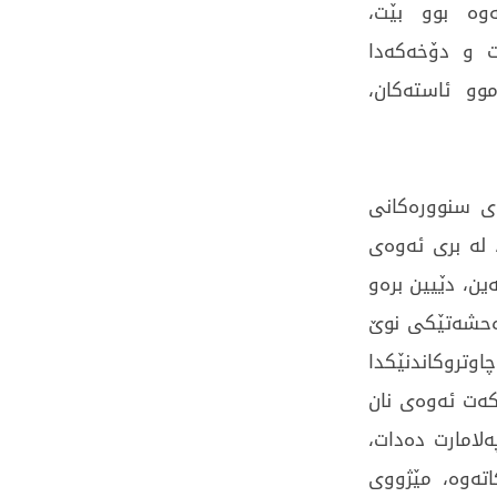
ەوە بوو بێت،
ت و دۆخەکەدا
و ئاستەکان،
ی سنوورەکانی
، لە بری ئەوەی
ین، دێیین برەو
وەحشەتێکی نوێ
وتروکاندنێکدا
کەت ئەوەی نان
ەلامارت دەدات،
تەوە، مێژووی