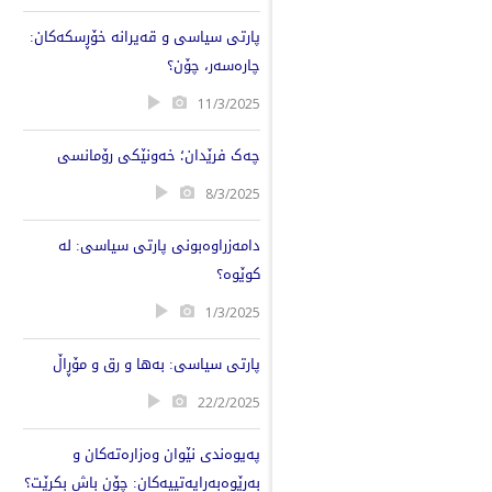
پارتی سیاسی و قەیرانە خۆڕسکەکان:
چارەسەر، چۆن؟
11/3/2025
چەک فرێدان؛ خەونێکی رۆمانسی
8/3/2025
دامەزراوەبونی پارتی سیاسی: لە
کوێوە؟
1/3/2025
پارتی سیاسی: بەها و رق و مۆڕاڵ
22/2/2025
پەیوەندی نێوان وەزارەتەکان و
بەڕێوەبەرایەتییەکان: چۆن باش بکرێت؟