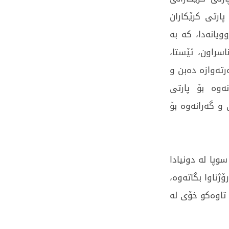
پارتی کرێکاران
یانەدا، کە بە
راون، ئێستا،
رتەوازە دەبن و
ەوە بۆ پارتی
و گەرانەوە بۆ
وپا لە دونیادا
ژئاوا بگاتەوە،
 تاوەکو خۆی لە