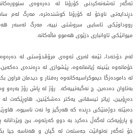
ئەگەر تەشەنەکردنی کۆرۆنا لە دەرەوەی سنوورەکان
دڕندایەتی ناوخۆ لە کۆرۆنا کوشندەترە، مەرگ لەم سا
رووداوێکی ئاسایی سروشتی نییە، مەرگ لەسەر هەمو
میوانێکی تاوانباری دزێوی هەموو ماڵەکانە.
لەم دۆخەدا، ئێمە لەبری ئەوەی مرۆڤدۆستی لە دەرەوە
خۆمانەوە بێنینە ژیانمانەوە، پێشوازی لە دڕەندەی دەکەین
لە دامودەزگا دیموکراسیەکانەوە رەفتار و دیدمان فراون بکە
بەتاوان دەدەین. چ نەگبەتییەکە. رۆژ لە پاش رۆژ بەرەو 
دەڕۆیین، زیاتر ئیسقانی یەکتر دەشکێنین، هاوڕێکەت لە چا
دەبێتە دوژمنێکی دڕندە کە هەرگیز وا نەت ناسیوە، هاورێ
و پارۆیەکت لەگەڵ دەکرد بە دوو کەرتەوە، بێ ویژدانانە پ
خۆ ئەگەر نەتوانێت جەستەت لە گیان و هەناسە جیا بکا