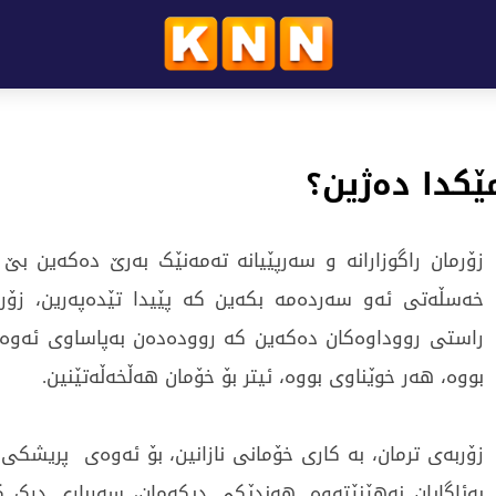
ێکدا دەژین؟
زۆرمان راگوزارانە و سەرپێیانە تەمەنێک بەرێ دەکەین بێ
خەسڵەتی ئەو سەردەمە بکەین کە پێیدا تێدەپەرین، زۆر
راستی رووداوەکان دەکەین کە روودەدەن بەپاساوی ئەوە
بووە، هەر خوێناوی بووە، ئیتر بۆ خۆمان هەڵخەڵەتێنین.
زۆربەی ترمان، بە کاری خۆمانی نازانین، بۆ ئەوەی پریشکی
بەئاگایان نەهێنێتەوە. هەندێکی دیکەمان، سەرباری درک 