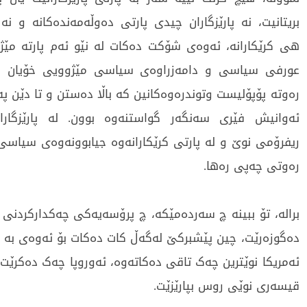
بریتانیت، نە پارێزگاران چیدی پارتی دەوڵەمەندەکانە و نە 
هی کرێکارانە، ئەوەی شۆکت دەکات لە نێو ئەم پارتە مێژوو
عورفی سیاسی و دامەزراوەی سیاسی مێژوویی خۆیان ناس
رەوتە پۆپۆلیست وتوندرەوەکانین کە باڵا دەستن و تا دێن پە
ئەوانیش فێری سەنگەر گواستنەوە بوون. لە پارێزگاران
ریفرۆمی نوێ و لە پارتی کرێکارانەوە جیابوونەوەی سیاسی 
رەوتی چەپی رەها.
برالە، تۆ ببینە چ سەردەمێکە، چ پرۆسەیەکی چەکدارکردنی س
دەگوزەرێت، چین پێشبرکێ لەگەڵ کات دەکات بۆ ئەوەی بە رۆ
ئەمریکا نوێترین چەک تاقی دەکاتەوە، ئەوروپا چەک دەکرێت
قیسەری نوێی روس بپارێزێت.