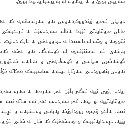
سەرپێی بوون و بە رێکەوت لە بەرپرسیاریەتیدا بوون.
دونیای ئەمرۆ زیندووکردنەوەی ئەو سەردەمانەیە کە ب
مانای مرۆڤایەتی تێیدا بەتاڵە، سەردەمێک لە تاریکیەکی 
نقوومە و وشە لە ئاستیدا بە مردوویەتی لە دایک دەبێت، ل
بەشەی کە دەمێنێتەوە لە کۆمەڵگە، ئەو بەشە کەمە
گۆشەگیری سیاسی و کۆمەڵایەتی و تەنانەت کەلتوور
ئەوەی بێهوودەیی سەرتاپا دیمەنە سیاسییەکە دەکاتە خۆڵ
زیادە رۆیی نییە ئەگەر بڵێن ئەم سەردمە لە هەرە سەرد
مرۆڤایەتییە بۆ ئێمە، ئەم سەردەمە هەر ئەم ساتە نییە، ه
نییە، بەڵکو زنجیرە رووداوێکە پەیامی وەحشیەت و دڕندەی
پێیە، دڕەندایەتییەک و وەحشەتێک کە شان لە شانی کۆرۆنا 