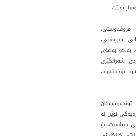
بار نەبێت.
 مرۆڤدۆستی،
اتی سروشتی،
. بەڵکو بەهۆی
دی شەرانگێزی
رە تۆخەکەوە،
 توندەرەوەکان
ەیەکی نوێن لە
کی سیاسیت، بۆ
ارتی کرێکارانی