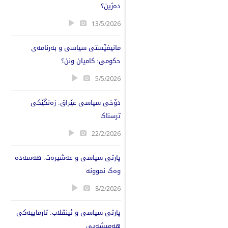
دەژین؟
13/5/2026
مانیفێستی سیاسی و بەرنامەی
حکومی: کامیان ونن؟
5/5/2026
دۆخی سیاسی عێراق: زەنگێکی
ترسناک
22/2/2026
پارتی سیاسی و عەشیرەت: هەسەدە
وەک نموونە
8/2/2026
پارتی سیاسی و ئینقلاب: تارماییەکی
هەمیشەیی