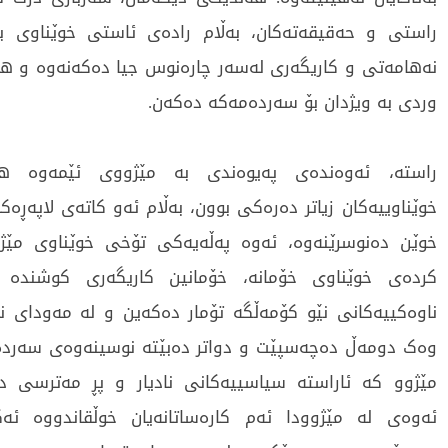
راستی و حەقیقەتەکان، بەڵام رادەی ئاستی خوێناوی ب
نەهامەتی و کاریگەری لەسەر چارەنوس جیا دەکەنەوە و ه
وردی بە ویژدان بۆ سەردەمەکە دەکەن.
راستە، ئەوەندەی پەیوەندی بە مێژووی ئێمەوە ه
خوێناوییەکان زیاتر دەرەکی بوون، بەڵام ئەو کاتەی لاپەڕەکا
خوێن دەنوسرێنەوە، ئەوە پەڵەیەکی تۆخی خوێناوی مێژو
کردەی خوێناوی خۆمانە، خۆمانین کاریگەری کوشندە
ناوەکییەکانی نێو کۆمەڵگە تۆمار دەکەین و لە مەودای نا
وەک دومەڵ دەچەسپێت و دواتر دەبێتە نوسینەوەی سەردە
مێژوو کە ئاراستە سیاسییەکانی نادیار و پڕ مەترسی د
ئەوەی لە مێژوودا ئەم کارەساتانەیان خوڵقاندووە ئ