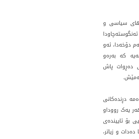
ەهای سیاسی و
ئەنگوستەچاودا
ەم دۆخەدا، ئەو
یە کە بەرەو
ی دەڕوات پاش
ەمێش.
ەمە دڕندەکانی
ەر یەک رووداو
ی بۆ ئاییندەی
دەدات و زیاتر،