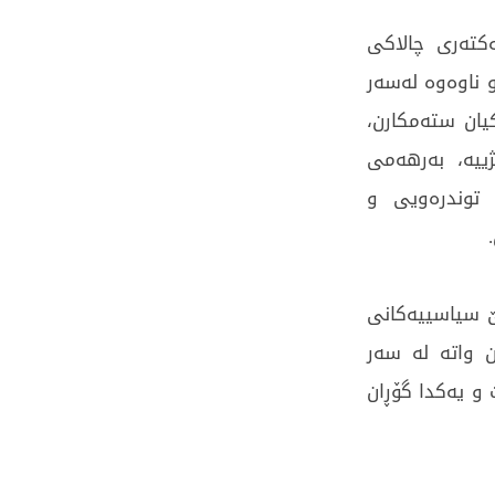
کتەری چالاکی
 ناوەوە لەسەر
یان ستەمکارن،
ییە، بەرهەمی
 توندرەویی و
ێ سیاسییەکانی
 واتە لە سەر
و یەکدا گۆڕان