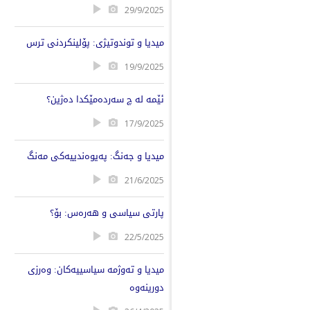
29/9/2025
میدیا و توندوتیژی: پۆلینکردنی ترس
19/9/2025
ئێمە لە چ سەردەمێکدا دەژین؟
17/9/2025
میدیا و جەنگ: پەیوەندییەکی مەنگ
21/6/2025
پارتی سیاسی و هەرەس: بۆ؟ ​
22/5/2025
میدیا و تەوژمە سیاسییەکان: وەرزی
دورینەوە