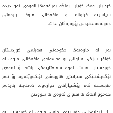
کردنیان وەک خۆیان، رەنگە بەرهەمهێنانەوەی ئەو دیدە
سیاسییە فراوانە بۆ مافەکانی مرۆڤ یارمەتی
دەوڵەمەندکردنی پێوەرەکان بدات.
بەر لە ماوەیەک حکومەتی هەرێمی کوردستان
کۆنفرانسێکی فراوانی بۆ مەسەلەی مافەکانی مرۆڤ لە
کوردستان بەست، ئەوە سەرەتاییەکی باشە بۆ ئەوەی
تێگەیشتنێکی ستراتیژی هاوبەشی لێبکەوێتەوە. بۆ ئەم
مەبەستە ئەم پێشنیارانەی خوارەوە، دەخەینە بەردەم
هەموو لایەک بە هیوای ئەوەی بە سوودبن:
１. ئیدارەدانی دۆسییەی مافی مرۆڤ لە کوردستان بە