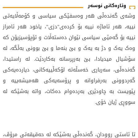
وتارەکانی نوسەر
وشەی گەندەڵی هەر وەسفێکی سیاسی و کۆمەڵایەتی
نییە، هەر ئاماژە نییە بۆ کردەی"دزی"، یاخود هەر ئامراز
نییە بۆ گەمێی سیاسی نێوان دەستەڵات و ئۆپۆسیزیۆن کە
وەک یەک و دژ بە یەک و بێ بنەما و بێ بوونی بەڵگە، لە
سۆشیال میدیادا، بێ بەرپرسانە بەکاردێت. لە راستیدا،
گەندەڵی، سەرباری خەسڵەتە لۆکەڵییەکانی، دیاردەیەکی
گەردوونی بەرفراوانە و پرۆسەیەکی هەمیشەییە و
پێویست بە چاودێری بەردەوام دەکات، واتە بەشێکە لە
سووڕی ژیان خۆی.
تا ئاستی روودان، گەندەڵی بەشێکە لە حەقیقەتی مرۆڤ،