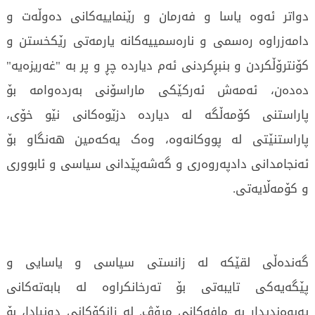
دواتر ئەوە یاسا و فەرمان و رێنماییەکانی دەوڵەت و
دامەزراوە رەسمی و نارەسمییەکانە یارمەتی رێکخستن و
کۆنترۆڵکردن و بنبڕکردنی ئەم دیاردە چڕ و پر بە "غەریزەیە"
دەدەن، ئەمەش ئەرکێکی ماراسۆنی بەردەوامە بۆ
پاراستنی کۆمەڵگە لە دیاردە دزێوەکانی نێو خۆی،
پاراستنێتی لە پووکانەوە، وەک یەکەمین هەنگاو بۆ
ئەنجامدانی دادپەروەری و گەشەپێدانی سیاسی و ئابووری
و کۆمەڵایەتی.
گەندەڵی لقێکە لە زانستی سیاسی و یاسایی و
پێگەیەکی تایبەتی بۆ تەرخانکراوە لە بابەتەکانی
پەیوەندیدار بە مافەکانی مرۆڤ. لە زانکۆکانی دونیادا، بۆ