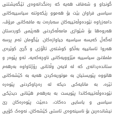
گونجاو و شەفاف هەیە کە رەنگدانەوەی تێگەیشتنی
سیاسی فراوان بێت بۆ هەموو رێکەوتنە سیاسییەکانی
دامەزراوە نێودەوڵەتییەکان سەبارەت بە مافەکانی مرۆڤ،
هەروەها بۆ شێوازی مامەڵەکردنی هەرێمی کوردستان
لەگەڵ کەیسە سیاسیە جیاوازەکان. بێگومان ئەم پرسە
هەروا ئاسانییە بەڵکو کوشتەی ئاڵۆزی و گرێ کوێرەی
ململانێ سیاسییە مێژوویەکانی ناوچەکەیە، ئەو پێوەر و
ستاندەردانەی کە لە لایەن وڵاتانی رۆژئاواوە بەرهەم
هاتووە پێویستیان بە موتوربەکردن هەیە بە کێشەکانی
ئێرە، بە مانایەکی دیکە لە رەچاوکردنی پێوەرە
نێودەوڵەتییەکاندا پێویست بە بەرهەم هێنانی دیدێکی
سیاسی و یاسایی دەکات، دەبێت پێوەرەکان رێ
نیشاندەربن بۆ ناسینەوەی ئاستی کێشەکان، نەوەک کۆپی