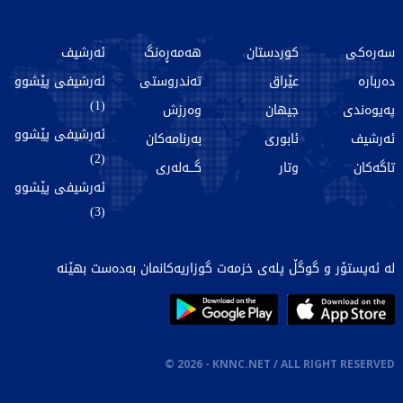
سەرەکی
کوردستان
هەمەڕەنگ
ئەرشیف
دەربارە
عێراق
تەندروستی
ئەرشیفی پێشوو
(1)
پەیوەندی
جیهان
وەرزش
ئەرشیفی پێشوو
ئەرشیف
ئابوری
بەرنامەکان
(2)
تاگەکان
وتار
گـــەلەری
ئەرشیفی پێشوو
(3)
لە ئەپستۆر و گوگڵ پلەی خزمەت گوزاریەکانمان بەدەست بهێنە
©
2026
- KNNC.NET / ALL RIGHT RESERVED