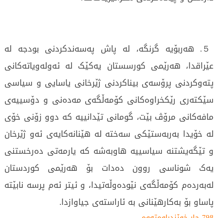
５. هەربۆیە گرنگە، لە پاش پەسەندکردنی بودجە لە
عێراقدا، هەرێمی کورسستان یەکێک لە ئەولەویاتەکانی
پتەوکردنی پرۆسەی بیناکردنی ژێرخانی یاسایی و سیاسی
سێکتەری رێکخراوەکانی کۆمەڵگەی مەدەنی و دۆسییەی
مافەکانی مرۆڤ بێت، گومانی تێدانییە کە دوو زۆنی خۆی
لە خۆیدا بەربەستێکی سەختە لە هێنانەکایەی ئەو ژێرخان
و تێگەیشتنە سیاسییە هاوبەشە کە یارمەتی دەرخستنی
یەک شوناسی روون دەدات بۆ هەرێمی کوردستان
لەبەردەم کۆمەڵگەی نێودەوڵەتیدا، و ئیتر ئەم پرسە نابێتە
پاساو بۆ بەکارهێنانی بە ئاراستەی جیاوازدا.
798 جار خوێندراوەتەوە