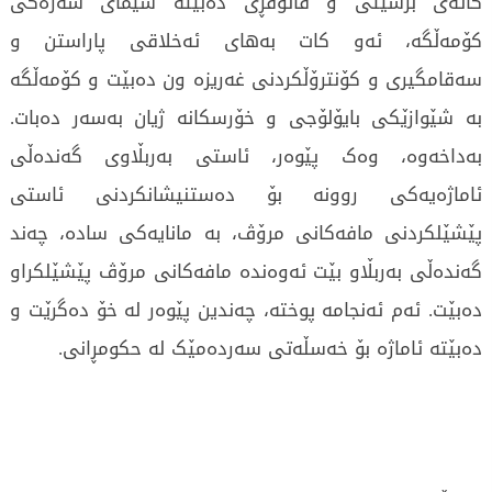
کاتەی برسێتی و قاتوقڕی دەبێتە سیمای سەرەکی
کۆمەڵگە، ئەو کات بەهای ئەخلاقی پاراستن و
سەقامگیری و کۆنترۆڵکردنی غەریزە ون دەبێت و کۆمەڵگە
بە شێوازێکی بایۆلۆجی و خۆرسکانە ژیان بەسەر دەبات.
بەداخەوە، وەک پێوەر، ئاستی بەربڵاوی گەندەڵی
ئاماژەیەکی روونە بۆ دەستنیشانکردنی ئاستی
پێشێلکردنی مافەکانی مرۆڤ، بە مانایەکی سادە، چەند
گەندەڵی بەربڵاو بێت ئەوەندە مافەکانی مرۆڤ پێشێلکراو
دەبێت. ئەم ئەنجامە پوختە، چەندین پێوەر لە خۆ دەگرێت و
دەبێتە ئاماژە بۆ خەسڵەتی سەردەمێک لە حکومڕانی.