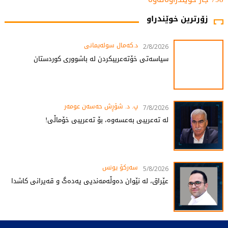
زۆرترین خوێندراو
د.کەمال سولەیمانی
2/8/2026
سیاسەتی خۆتەعریبکردن لە باشووری کوردستان
پ. د. شۆڕش حەسەن عومەر
7/8/2026
لە تەعریبی بەعسەوە، بۆ تەعریبی خۆماڵی!
سەرکۆ یونس
5/8/2026
عێراق، لە نێوان دەوڵەمەندیی یەدەگ و قەیرانی کاشدا