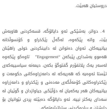
دروستیان هەبێت.
４. دواتر، بەشێکی ئەو دایالۆگە، قسەکردنی هاوبەش
بێت، واتە پێکەوە، لەگەڵ رێکخراو و کۆنسوڵخانە
بیانییەکان. ئەوان دەتوانن لە دابینکردنی خولی راهێنان
هەموو بەشداری پێبکەن “Engagement” تاوەکو پێکەوە
لەسەر یەک پلاتفۆرم گفتوگۆ بکەن، دیمەنە سیاسییەکەی
ئێستا ئەوەیە کە هەریەکە لە دامەزراوەکانی حکومەت و
رێکخراوەکانی کۆمەڵگەی مەدەنی و رێکخراو و دامەزراوە
بیانییەکان هەر یەکەیان لە دۆڵێکی جیاوازدان و گوێیان لە
سەدای یەکتر نییە. ئەو دایالۆگە دەبێتە پردی نێوانیان بۆ
دارشتن و پیادەکردنی ستراتیژیەتەکە.