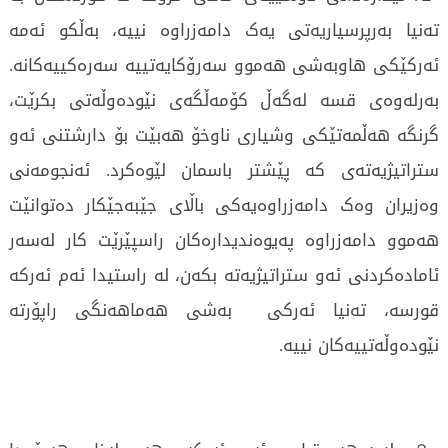
تەنیا بەرپرسیاریەتی یەک دامەزراوە نییە، بەڵکو ئەمە
ئەرکێکی هاوبەشی هەموو سەرۆکایەتییە سەرەکییەکانە.
بەرلەوەی قسە لەگەڵ کۆمەڵگەی نێودەوڵەتی بکرێت،
گرنگە هەڵمەتێکی وشیاری ناوخۆ هەبێت بۆ دارشتنی ئەو
ستراتیژیەتەی کە پێشتر باسمان لێوەکرد. ئەنجومەنی
وەزیران وەک دامەزراوەیەکی باڵای جێبەجێکار دەتوانێت
هەموو دامەزراوە پەیوەندیدارەکان راسپێرێت کار لەسەر
ئامادەکردنی ئەو ستراتیژیەتە بکەن، لە راستیدا ئەم ئەرکە
قورسە، تەنیا ئەرکی بەشی هەماهەنگی راپۆرتە
نێودەوڵەتییەکان نییە.