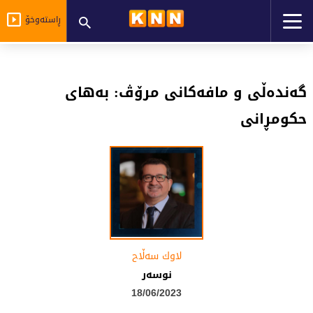
ڕاستەوخۆ
گەندەڵی و مافەکانی مرۆڤ: بەهای
حکومڕانی
لاوك سەڵاح
نوسەر
18/06/2023