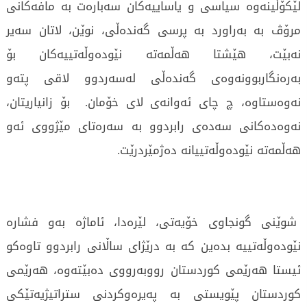
لێکۆڵینەوە سیاسی و یاساییەکان سەبارەت بە مافەکانی
مرۆڤ بە بەراورد بە پرسی گەندەڵی، نوێن، لاتان سەیر
نەبێت، هێشتا هەڵمەتە نێودەوڵەتییەکان بۆ
بەرەنگاربوونەوەی گەندەڵی لەسەردوو لاقی پتەو
نەوەستاوە، چ چای ئەوانەی لای خۆمان. بۆ زانیاریتان،
نەوەدەکانی سەدەی رابردوو بە سەرەتای مێژووی ئەو
هەڵمەتە نێودەوڵەتییانە دەژمێردرێت.
شوێنی گونجاوی خۆیەتی، لێرەدا، ئاماژە بەو فشارە
نێودەوڵەتییە بدەین کە بە درێژای ساڵانی رابردوو تاوەکو
ئیستا هەرێمی کوردستان رووبەرووی دەبێتەوە، هەرێمی
کوردستان پێویستی بە پەیرەوکردنی ستراتیژیەتێکی