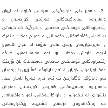
３. دامەزراندنی دایالۆگێکی سیاسی کراوە لە نێوان
دامەزراوە سەرەکییەکانی هەرێمی کوردستان و
رێکخراوەکانی کۆمەڵگەی مەدەنی. دایالۆگێک کە خزمەتی
بیناکردنی کۆڵەکەکانی حکومرانی لە هەرێم دەکات و ئەرک
و بەرپرسیاریەتی پرسی مافی مرۆڤ لە نێوان هەموو
لایەک دابەش دەکات. بۆ ئەم مەبەستەش، گرنگە
رێکخراوەکانی کۆمەڵگەی مەدەنی دەستەیەک یان بۆردێک
وەک نوێنەرانی خۆیان بۆ ئەم دایالۆگە هەڵبژێرن بۆ برەودان
بەو دایالۆگە. ئاگاداریین کە ئەم کارە هەروا ئاسان نییە،
دامەزراوە رەسمییەکانی هەرێمی کوردستان دەتوانن
پێشوازی لە نیگەرانی و داواکارییەکانی، ئەو داواکاریانەی
کە رەنگدانەوەی خزمەتی گشتییە، رێکخراوەکانی