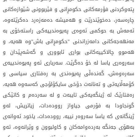
پتەوکردنی فۆرمەکانی حکومڕانی و فێربوونی شێوازەکانی
چارەسەر، دەخوێندرێت و هەمیشە دەمەزەرد دەکرێتەوە،
ئەمەش بە حوکمی ئەوەی پەیوەندییەکی راستەخۆی بە
مەنهەجەکانی دامەزراندنی "حکومڕانی باش"وە هەیە، و
هەموو چالاکییەکانی بواری ئابووری و گەشەپێدان و
سەروەری یاسا لە خۆ دەگرێت. سەرباری ئەو پەیوەندییەی
سەرەوەش، گەندەڵی پەیوەندی بە رەفتاری سیاسی و
کۆمەڵایەتی و تەنانەت دۆخی سایکۆلۆجی کەسەوە هەیە،
رەفتارێک لە ژینگەیەکی تایبەت و لە سەردەم و کاتێکی
گونجاودا بە فۆرمی جیاواز روودەدات، زیاتریش، لەو
ژینگانەی کە یاسا سەروەر نییە، روودەدات، یاخود ئەوانەی
بەهۆی جەنگە بەردەوامەکان و کاولبوون و وێرانەوە، ئەو