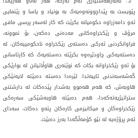
２. لەبەرهەستیاری ئەم ئەرکە، هەر لەناو هەرێمدا
پێویست بە پێداچوونەوەیەک بە بونیاد و یاسا و رێنمایی
ئەو دامەزراوە حکومیانە بکرێت کە کار لەسەر پرسی مافی
مرۆڤ و رێکخراوەکانی مەدەنی دەکەن، بۆ نموونە،
فراوانکردنی ئەرکی دەستەی رێکخراوە ناحکومییەکان، لە
دەستەیەکی چاودێرەوە بکرێتە دەستەیەک کە کارئاسانی
بۆ ئەو رێکخراوانە بکات کە نوێنەری هاوڵاتیانن لە بوارێکی
گەشەسەندنی تایبەتدا. لێرەدا دەستە دەبێتە لایەنێکی
هاوبەش، کە هەم هەموو بەشدار پێدەکات لە دارشتنی
ستراتیژیەتەکەدا، هەم دەبێتە هاوبەشێکی سەرەکی
رێکخراوەکان و میکانیزمی کارەکان پتەو دەکات. سەدای
ئەم پرۆژەیە لە نێو کۆمەڵگەدا بەرز دەبێت.