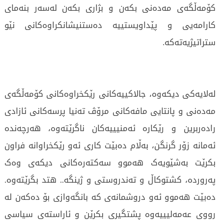
کۆمەڵگەی مەدەنی بکەن و بژاری بکەن لەسەر بنەمای
کارامەیی و پێداویستییە دەستنیشانکراوەکانی نێو
ستراتیژیەتەکە.
لەلایەکی دیکەوە، جالاکییەکانی رێکخراوەکانی کۆمەڵگەی
مەدەنی و پانتایی مافەکانی مرۆڤ تەنیا پرسەکانی ئازادی
رادەربرین و رێکارە ئەمنیییەکان ناگرێتەوە، هەرچەندە
ئەمانە زۆر گرنگن، بەڵام دەبێت کاری ئەو رێکخراوانە فراون
بکرێت بەشێویەک هەموو سەکتەرەکانی دیکەی وەک
پەروردە، کشتوکاڵ و تەندروستی و ژینگە.. هتد بگرێتەوە.
دەبێت هەموو ئەو دروشمانەی کە بانگەوازی بۆ دەکەن لە
رووی عەمەلیییەوە پشتگیری بکرێن و ئاراستەی سیاسی