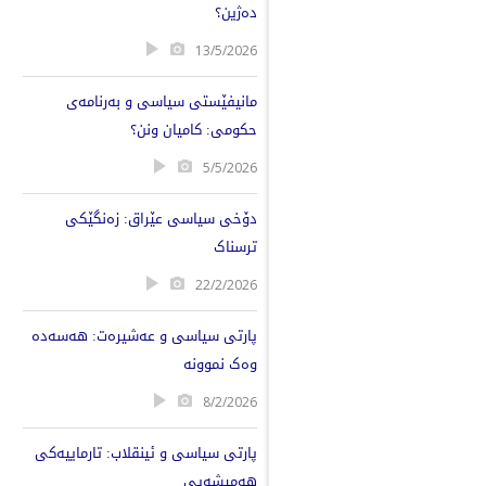
دەژین؟
13/5/2026
مانیفێستی سیاسی و بەرنامەی
حکومی: کامیان ونن؟
5/5/2026
دۆخی سیاسی عێراق: زەنگێکی
ترسناک
22/2/2026
پارتی سیاسی و عەشیرەت: هەسەدە
وەک نموونە
8/2/2026
پارتی سیاسی و ئینقلاب: تارماییەکی
هەمیشەیی