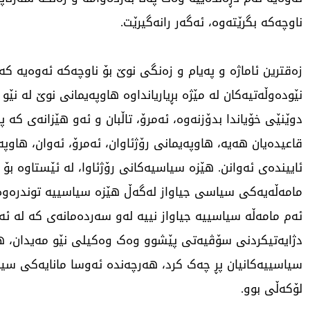
ناوچەکە بگرێتەوە، ئەگەر رانەگیرێت.
زەقترین ئاماژە و پەیام و زەنگی نوێ بۆ ناوچەکە ئەوەیە کە
نێودەوڵەتیەکان لە مێژە بڕیاریانداوە هاوپەیمانی نوێ لە نێو 
دوێنێی خۆیاندا بدۆزنەوە، ئەمرۆ، تاڵبان و ئەو هێزانەی کە 
قاعیدەیان هەیە، هاوپەیمانی رۆژئاوان، ئەمرۆ، ئەوان، هاوپە
ئاییندەی ئەوانن. هێزە سیاسیەکانی رۆژئاوا، لە ئێستاوە بۆ ئ
مامەڵەیەکی سیاسی جیاواز لەگەڵ هێزە سیاسییە توندرەوە
ئەم مامەڵە سیاسییە جیاواز نییە لەو سەردەمانەی کە لە ئە
دژایەتیکردنی سۆڤیەتی پێشوو وەک وەکیلی نێو مەیدان، هێ
سیاسییەکانیان پڕ چەک کرد، هەرچەندە ئەوسا مانایەکی سی
لۆکەڵی بوو.