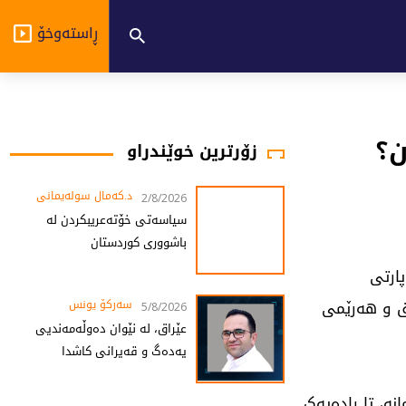
ڕاستەوخۆ
ن؟
زۆرترین خوێندراو
د.کەمال سولەیمانی
2/8/2026
سیاسەتی خۆتەعریبکردن لە
باشووری کوردستان
پارتی
ق و هەرێمی
سەرکۆ یونس
5/8/2026
عێراق، لە نێوان دەوڵەمەندیی
یەدەگ و قەیرانی کاشدا
نە، تا رادەیەک