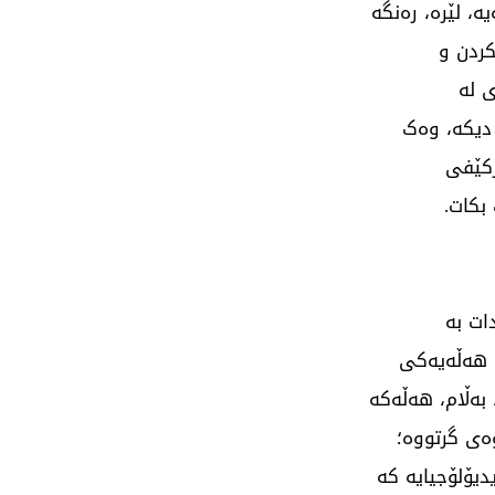
، لێرە، رەنگە
کردن و
 لە
 دیکە، وەک
رکێفی
بکات.
ات بە
 هەڵەیەکی
بەڵام، هەڵەکە
ەی گرتووە؛
دیۆلۆجیایە کە