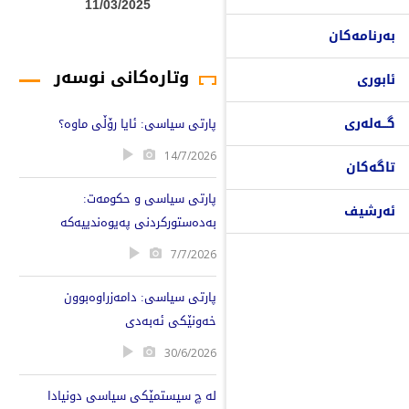
11/03/2025
بەرنامەکان
وتارەکانی نوسەر
ئابوری
گـــەلەری
پارتی سیاسی: ئایا رۆڵی ماوە؟
14/7/2026
تاگەکان
پارتی سیاسی و حکومەت:
ئەرشیف
بەدەستورکردنی پەیوەندییەکە
7/7/2026
پارتی سیاسی: دامەزراوەبوون
خەونێکی ئەبەدی
30/6/2026
لە چ سیستمێکی سیاسی دونیادا