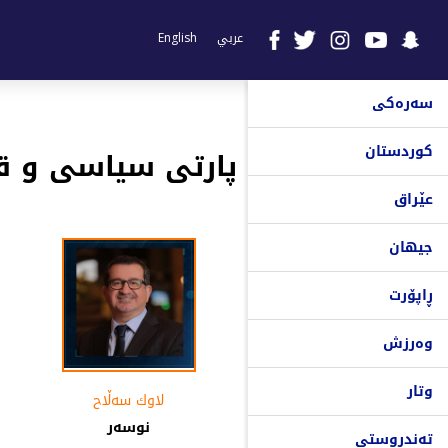
عربي
English
سەرەکی
کوردستان
پارتی سیاسی و قە
عێراق
جیهان
ڕاپۆرت
وەرزش
وتار
لاوك سەڵاح
نوسەر
تەندروستی