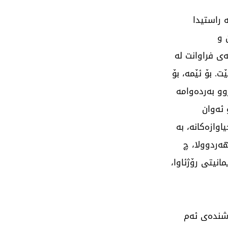
 راستیدا
 و
ی فراوانت لە
. بۆ ئێمە، بۆ
وو بەردەوامە
 ئەوان
وازەکانە، بە
ەردوولا، چ
نیتی رۆژئاوا،
شندەی ئەم