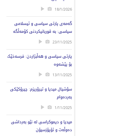
18/1/2026
گەمەی پارتی سیاسی و ئیسلامی
سیاسی: بە قوربانیکردنی کۆمەڵگە
23/11/2025
پارتی سیاسی و هەڵبژاردن: فرسەخێک
بۆ پێشەوە
13/11/2025
سۆشیال میدیا و تیرۆریزم: چیرۆکێکی
بەردەوام
1/11/2025
میدیا و دیموکراسی لە نێو بەرداشی
دەوڵەت و ئۆپۆزسیۆن