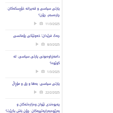
پارتی سیاسی و قەیرانە خۆڕسکەکان:
چارەسەر، چۆن؟
11/3/2025
چەک فرێدان؛ خەونێکی رۆمانسی
8/3/2025
دامەزراوەبونی پارتی سیاسی: لە
کوێوە؟
1/3/2025
پارتی سیاسی: بەها و رق و مۆڕاڵ
22/2/2025
پەیوەندی نێوان وەزارەتەکان و
بەڕێوەبەرایەتییەکان: چۆن باش بکرێت؟