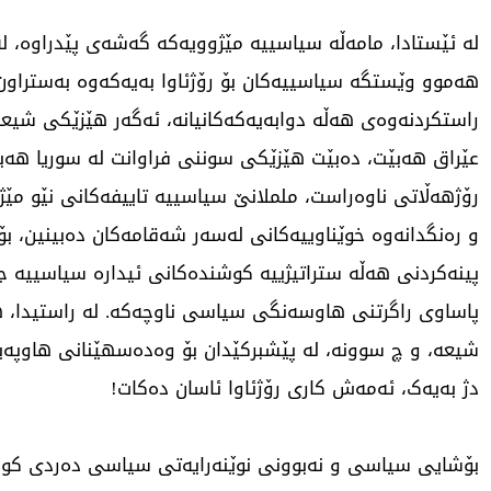
لە ئێستادا، مامەڵە سیاسییە مێژوویەکە گەشەی پێدراوە، لە
هەموو وێستگە سیاسییەکان بۆ رۆژئاوا بەیەکەوە بەستراون
راستکردنەوەی هەڵە دوابەیەکەکانیانە، ئەگەر هێزێکی شیعە
عێراق هەبێت، دەبێت هێزێکی سوننی فراوانت لە سوریا هەبێت
رۆژهەڵاتی ناوەراست، ململانێ سیاسییە تاییفەکانی نێو مێژ
و رەنگدانەوە خوێناوییەکانی لەسەر شەقامەکان دەبینین، بۆ
پینەکردنی هەڵە ستراتیژییە کوشندەکانی ئیدارە سیاسییە جیا
پاساوی راگرتنی هاوسەنگی سیاسی ناوچەکە. لە راستیدا، ه
شیعە، و چ سوونە، لە پێشبرکێدان بۆ وەدەسهێنانی هاوپەیما
دژ بەیەک، ئەمەش کاری رۆژئاوا ئاسان دەکات!
بۆشایی سیاسی و نەبوونی نوێنەرایەتی سیاسی دەردی کو