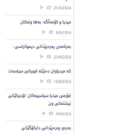
21/9/2024
میدیا و کۆمەڵگە: بەها ونەکان
8/9/2024
بەرنامەی پەرەپێدانی دیموکراسی:
23/8/2024
کە میدیاوان دەبێتە قوربانی سیاسەت
16/8/2024
فۆرمی میدیا سیاسییەکان: لۆجیکێکی
نیشتمانی ون
9/6/2024
بەرەو پەرەپێدانی دایالۆگێکی