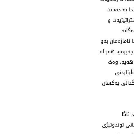
دا بە دەست
راتیژیەت و
گاتە
ئاماژەمان بەو
چەپرەو، هەر لە
 هەیە، وەک
بژاردنی
گدانی یەکسان
 ئاگا
نی توندوتیژی