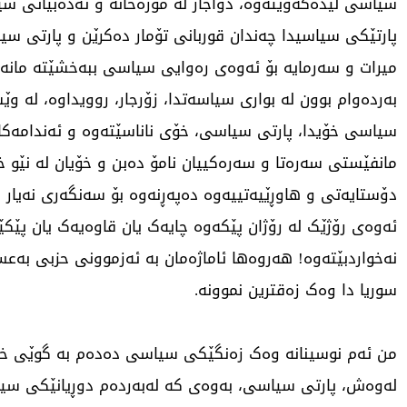
سیاسی لێدەکەوێتەوە، دواجار لە مۆزەخانە و ئەدەبیاتی س
پارتێکی سیاسیدا چەندان قوربانی تۆمار دەکرێن و پارتی سی
میرات و سەرمایە بۆ ئەوەی رەوایی سیاسی ببەخشێتە مانە
بەردەوام بوون لە بواری سیاسەتدا، زۆرجار، روویداوە، لە و
سیاسی خۆیدا، پارتی سیاسی، خۆی ناناسێتەوە و ئەندامەکا
مانفێستی سەرەتا و سەرەکییان نامۆ دەبن و خۆیان لە نێو خۆ
دۆستایەتی و هاوڕێیەتییەوە دەپەڕنەوە بۆ سەنگەری نەیار
ئەوەی رۆژێک لە رۆژان پێکەوە چایەک یان قاوەیەک یان پێکێ
نەخواردبێتەوە! هەروەها ئاماژەمان بە ئەزموونی حزبی بەعس
سوریا دا وەک زەقترین نموونە.
من ئەم نوسینانە وەک زەنگێکی سیاسی دەدەم بە گوێی خوێن
لەوەش، پارتی سیاسی، بەوەی کە لەبەردەم دوڕیانێکی س