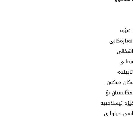
 هێزە
نەیارەکانی
پاشخانی
یمانی
اییندە،
کان دەکەن.
فگانستان بۆ
زە ئیسلامییە
اسی جیاوازی