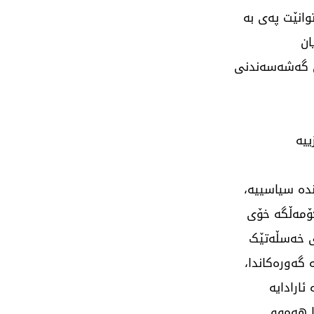
وانێت پەی بە
ان
ەی گەشەسەندنی
ییە
دە سیاسییە،
کۆمەڵگە خۆی
ۆی خەسڵەتێک
 گەورەکاندا،
ارادایە
ا هەموو