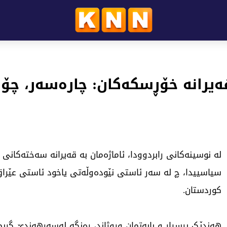
یرانە خۆڕسکەکان: چارەسەر، چۆ
لە نوسینەکانی رابردوودا، ئاماژەمان بە قەیرانە سەختەکانی 
سیاسییدا، چ لە سەر ئاستی نێودەوڵەتی یاخود ئاستی عێرا
کوردستان.
هەندێک پرسیار و بابەتمان وروژاند، رەنگە لەسەرهەندێ گریما