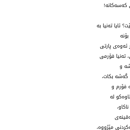
 کەسەکانە!
 ئایا تەنیا بە
بۆنە
 ئەوەی پارتی
 تەنیا فۆرمی
شە و
ی گەشە بکات،
 فۆرم و
اوەکو لە
اکاو،
ەقینەی
کردنی مێژووە،