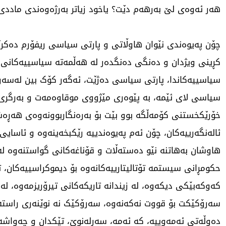
هەر ئەوەی لێ بەرهەم دێت؟ یاخود زیاتر بەرژەوەندی ماددی
چۆن پەیوەندی نێوان هاوڵاتی و پارتی سیاسی ریفۆرم دەکرێت؟
کڕینی ویژدان و دەنگی دەنگدەر لە هەڵمەتە سیاسییەکانی 
سیاسییەکاندا، پارتی سیاسی دەژێت، ئەگەر کۆک بین لەسەر
سیاسی لای ئێمە، بە پێوەری مێژووی موقاوەمەت و بەرگری،
خۆرێکخستنی کۆمەڵگە بوو بێت بۆ بەرەنگاربوونەوەی هەڕە
ئالەنگەرییەکان، چۆن ئەم پەیوەندییە رێکبخەینەوە و ئاسای
هاوشان بەهاتنە نێو دەستەڵات و قۆناغەکانی گواستنەوە لە
حکومڕانی سیستمە تۆتالیتارییەکانەوە بۆ دیموکراسییەکان، ت
کەوکەبێکی دیکەوە، لە زیندانە تاریکەکانی تیرۆریزمەوە، لە ن
سەرۆکێکت بۆ قووت نەکەنەوە، سەرۆکێک نە نوێنەری راست
دەوڵەتی ئەمەوییە، کە ئەمە، سەرلەنوێ، تێکدان و چەواشە