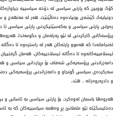
کۆک بووبین کە پارتی سیاسی لە دۆخە سیاسییە جیاوازەکان
دونیایەک کێشەی بونیادەوە دەناڵێنێت، هەر لە مەنهەج و ست
رەوتی پارتی سیاسی و بەکەسێتیکردنی پارتی سیاسی تا دە
پرۆسەکانی کارکردنی لە نێو پەرلەمان و حکومەتدا، هەروەها 
ئەنجامانەدا کە هەموو پارتەکان هەر لە راسترەوە تا دەگاتە 
ئیسلامییەکانەوە تا دەگاتە ئیسلاحییەکان، هەمان گرفتییان
دامەزراندنی پرۆسەیەکی شەفاف بۆ بڕیاردانی سیاسی و هەڵ
سەرکردەی سیاسی گونجاو و دامەزراندنی پرۆسەیەکی دەن
و دادپەروەرانە .. هتد،
هەروەها باسمان لەوەکرد، بۆ پارتی سیاسی بە ئاسانی و بێ
دەخلیسکێتە نێو ململانێ پڕ وەهمە سیاسییەکان کە بە ئاسا