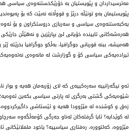
مەترسیداردان و پێویستیان بە خۆرێکخستنەوەی سیاسی هەیە
پێویستیمان بەو تونێڵە درێژ و قووڵانە نەبێت کە بۆ پەیوەندی
یەکبەستنەوەی سیاسی و سەربازی دروستکراون و بۆ ئەوەی
هەرەشەکانی ئاییندە خۆیانی لێ بپارێزین و نەهێڵن جارێکی
هەمیشە، ببنە قوربانی جوگرافیا، بەڵکو جوگرافیا بخرێتە ژێر 
ئیرادەیەکی سیاسی کۆ و گوزارشت لە مانەوەی نەتەوەیەک 
ئەو نیگەرانییە سەرەکییەی کە لای زۆربەمان هەیە و بوار ناد
شێوەیەکی گشتی بەرگری لە پارتی سیاسی بکەین ئەوەیە؛
زەق و کوشندە لە مێژوودا هەیە و ئێستاشی داگیرکردووە، 
لە کوێدایە؟ ئایا گرفتەکان لەناو جەرگی کۆمەڵگەوە سەرچاو
مێژووە، کەلتوورە، رەفتاری سیاسییە؟ یاخود ململانێکانی ئای