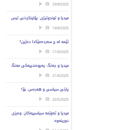
29/9/2025
میدیا و توندوتیژی: پۆلینکردنی ترس
19/9/2025
ئێمە لە چ سەردەمێکدا دەژین؟
17/9/2025
میدیا و جەنگ: پەیوەندییەکی مەنگ
21/6/2025
پارتی سیاسی و هەرەس: بۆ؟ ​
22/5/2025
میدیا و تەوژمە سیاسییەکان: وەرزی
دورینەوە