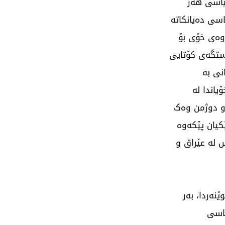
یاسی هەر
اسی دەیانکاتە
وەی خۆی بۆ
ێستگەی کۆتایی
نی بە
یاندا لە
 و دوژمن وەک
کیان پێکەوە
 لە عێراق و
ەردا، بەر
یاسی