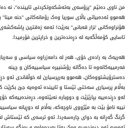
من ناوی دەنێم "پرۆسەی بەئەشکەوتکردنی ئاییندە"، نە دەت
هەموو ئەدەبیاتی باڵای سوریا وەک رۆمانەکانی "حنە مینا" ی
هۆنراوەکانی 'نزار قەبانی" بەرێت! ئەمە زەقترین پاشەکش
ئاسایی کۆمەڵگەیە لە دڕەندەترین و خراپترین فۆرمیدا.
هەریەک بە رادەی خۆی، هەر لە دامەزراوە سیاسی و سەرباز
فەرمییەکانەوە تا دەگاتە رۆشنبیرە سیاسییەکان و چینە
دەسترۆیشتووەکان، هەموو بەرپرسیارن لە خوڵقاندی ئەو دڕن
بەڵام پرسیاری سەختی ئێستا و ئاییندە ئەوەیە جێ بکرێت 
لەو دڕندەییە بپارێزێت و دووبارە نەبێتەوە، دڕەندەییەکە خ
نییە نامۆ بێت بە مێژووی ناوچەکە، بەڵام لە دوڕیانە سیاسییە
گرنگ گەڕانە بە دوای چارەسەردا. ئەو ترسەی کە ئێستاش لە ئ
ئەوەیە ئەم دڕەندەییە وەک پەتا بەردەوامە و رەنگە سەرتاپ