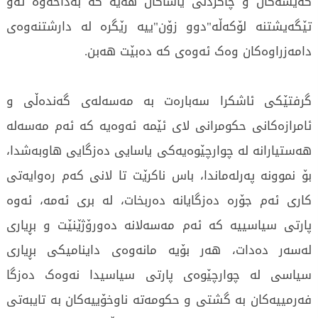
کەیسەکان و چاکردنی یاساکان هەیە کە بەداخەوە ئەو
تێگەیشتنە لۆکەڵە"دوو زۆن"ییە رێگرە لە دارشتنەوەی
دامەزراوەکان وەک ئەوەی کە دەبێت هەبن.
گرفتێکی ئاشکرا سەبارەت بە مەسەلەی گەندەڵی و
ئامرازەکانی حکومرانی لای ئێمە ئەوەیە کە ئەم مەسەلە
هەستیارانە لە چوارچێوەیەکی یاسایی دەزگایی هاوبەشدا،
بۆ نموونە پەرلەماندا، باس ناکرێت تا لانی کەم رەوایەتی
کاری ئەم جۆرە دەزگایانە دەربخات، لە بری ئەمە، ئەوە
پارتی سیاسییە کە ئەم مەسەلانە دەورۆژێنێت و بڕیاری
لەسەر دەدات، هەر بۆیە مانەوەی داینامیکی بڕیاری
سیاسی لە چوارچێوەی پارتی سیاسیدا نەوەک دەزگا
فەرمییەکان بە گشتی و حکومەتە ناوخۆییەکان بە تایبەتی