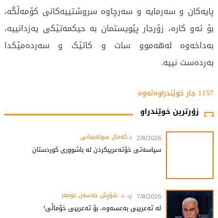
پایەکان و سەرمایە و سەرچاوە سروشتییەکانی کۆمەڵگە،
بۆ ئەو کارە، زۆرجار پێویستمان بە حیکمەتێکی یەزدانییە،
بەداخەوە لەهەموو سات و کاتێک و سەردەمێکدا
بەردەست نییە.
1157 جار خوێندراوەتەوە
زۆرترین خوێندراو
د.کەمال سولەیمانی
2/8/2026
سیاسەتی خۆتەعریبکردن لە باشووری کوردستان
پ. د. شۆڕش حەسەن عومەر
7/8/2026
لە تەعریبی بەعسەوە، بۆ تەعریبی خۆماڵی!