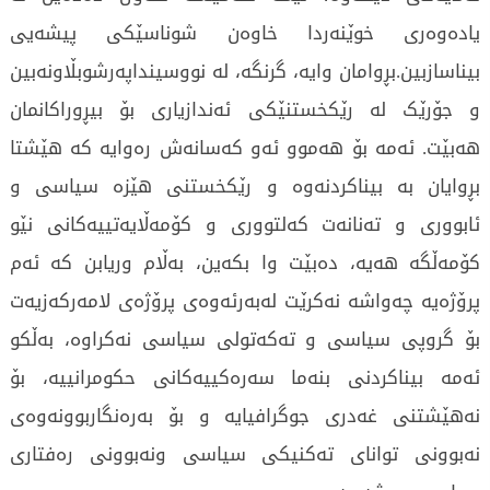
یادەوەری خوێنەردا خاوەن شوناسێکی پیشەیی
بیناسازبین.بڕوامان وایە، گرنگە، لە نووسینداپەرشوبڵاونەبین
و جۆرێک لە رێکخستنێکی ئەندازیاری بۆ بیڕوراکانمان
هەبێت. ئەمە بۆ هەموو ئەو کەسانەش رەوایە کە هێشتا
بڕوایان بە بیناکردنەوە و رێکخستنی هێزە سیاسی و
ئابووری و تەنانەت کەلتووری و کۆمەڵایەتییەکانی نێو
کۆمەڵگە هەیە، دەبێت وا بکەین، بەڵام وریابن کە ئەم
پرۆژەیە چەواشە نەکرێت لەبەرئەوەی پرۆژەی لامەرکەزیەت
بۆ گروپی سیاسی و تەکەتولی سیاسی نەکراوە، بەڵکو
ئەمە بیناکردنی بنەما سەرەکییەکانی حکومرانییە، بۆ
نەهێشتنی غەدری جوگرافیایە و بۆ بەرەنگاربوونەوەی
نەبوونی توانای تەکنیکی سیاسی ونەبوونی رەفتاری