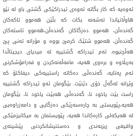
ئەوەیە کە کار بگاتە ئەوەی ئیدراکێکی گشتی باو لە نێو
هاوڵاتیاندا تەشەنە بکات کە بڵێن هەموو تاکەکان
گەندەڵن، هەموو دەزگاکان گەندەڵن،هەموو ئاستەکان
گەندەڵن، هەموو شتێک کرمێ بووە و مۆرانە تەنی پێ
هەڵچنیوە. ئەم ئیدراکە گشتییە لە میدیای دیجیتاڵدا
بەربڵاوە و برەوی هەیە، مامەڵەنەکردن و فەرامۆشکرنی
ئەم پەتایە، گەندەڵی دەکاتە راستییەکی دیفاکتۆ کە
وێرانە لەگەڵ خۆی دێنێت. بێگومان ئەو ئیدراکە گشتییە
راست بێت یاخود نا، گەندەڵی هەبێت یاخود نا، بێگومان
هەیە،پێویستی بە چارەسەرێکی دەزگایی و دامەزراوەیی
لە هەیکەلی کارەکاندا هەیە، پێویستمان بە میکانیزمێکی
واقیعی ریزبەندی و دەستنیشانکردنی پێشینەی