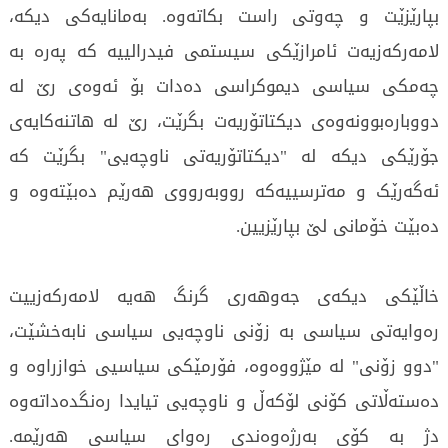
بپارێزێت و چەوتی راست بکاتەوە. بەمانایەکی دیکە،
لامەرکەزیەت ئامرازێکی سیستمی فیدرالییە کە پەرە بە
چەمکی سیاسی دیموکراسی دەدات بۆ ئەوەی رێ لە
دووبارەبوونەوەی دیکتاتۆریەت بگرێت، رێ لە هاتنەکایەی
جۆرێکی دیکە لە "دیکتاتۆریەتی ناوچەیی" بگرێت کە
ئەگەرێک و مەترسییەکە رووبەرووی هەرێم دەبێتەوە و
دەبێت خۆمانی لێ بپارێزیین.
خاڵێکی دیکەی جەوهەری گرنگ هەیە لامەرکەزییت
رەوایەتی سیاسی بە زۆنی ناوچەیی سیاسی نابەخشێت،
"دوو زۆنی" لە مێژووەوە، فۆرمێکی سیاسیی خوازراوە و
دەستەڵاتی کۆنی لۆکەڵ و ناوچەیی تیایدا رەنگدەداتەوە
دژ بە کۆی بەرژەوەندی رەوای سیاسی هەرێمە.