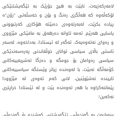
لامەرکەزیەت، نابێت بە هیچ جۆرێک بە تێگەیشتنێکی
لۆکەڵەوە کە هەڵگری رەنگ و بۆن و خەسڵەتی "زۆن"ە
پیادە بکرێت، لەبەرئەوەی دەبێتە هۆکاری کەرتبوونی
یاسایی هەرێم. ئەمە تاوانە دەرهەق بە مافێکی مێژووی
و رەوای نەتەوەیەک. ئەگەر لە ئیستادا، بەداخەوە، لەسەر
ئاستی باڵای سیاسی توانای خوڵقاندنی پەرەسەندێکی
سیاسی رەوامان بۆ جومگە و دەزگا تەشریعییەکانی
کۆمەڵگە نەبێت، با لەوەندە زیاتر وێستگە سیاسییەکانی
ئاییندە نەشێوێنین، لانی کەم ئەوەی لە مێژوودا
پێماننەکراوە با هەر ئەوەندە بێت و لە ئێستادا خراپتری
نەکەین!
سەبارەت بە گەندەڵی، تێگەیشتنی کوشندە بۆ گەندەڵی