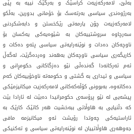
بەڵێ، لامەرکەزیەت کراسێک و بەرگێک نییە بە پێی
بەرژوەندی سیاسی بەرتەسک بۆ خۆمانی بدورین، بەڵکو
لامەرکەزیەت چۆن یارمەتی رێکخستن و دابەشکردنی
سەرچاوە سروشتییەکان بە شێوەیەکی یەکسان بۆ
ناوچەکان دەدات و نوێنەرایەتی سیاسی پتەو دەکات و
کاریگەری سیاسی ناوچەکان بەهەند وەردەگرێت، لەگەڵ
ئەم ئەرکانەدا گەندەڵی نێو دەزگاکانی حکومڕانی و
سیاسی و ئیداری بە گشتی و حکومەتە ناوخۆییەکان کەم
دەکاتەوە، بەبوونی کۆڵەکەکانی لامەرکەزیت میکانیزمێکی
پیشەیی لە نێو پرۆسەی حکومرانیدا دەبێت لە ئارادا بێت
کە دڵنیایی بە هاوڵاتی ببەخشیت هەر کاتێک کارێک بە
ئاراستیەکی چەوتدا رۆیشت ئەو میکانیزمە مافی
جەوهەری هاوڵاتییان لە نوێنەرایەتی سیاسی و تەکنیکی