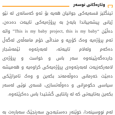
وتارەکانی نوسەر
ئینگلیز قسەیەکی جوانیان هەیە بۆ ئەو کەسانەی لە نێو
ژیانی پیشەییاندا بایەخ بە پرۆژەیەکی تایبەت دەدەن،
دەڵێن “This is my baby project, this is my baby” واتە
ئەم پرۆژەیە وەک کۆرپە و منداڵی خۆم مامەڵەی لەگەڵ
دەکەم ولەلام تایبەتە، لەبەرئەوە ئێمەشجار
جاردەگەرێینەوە سەر باس و خواست و پرۆژەی
لامەرکەزیەت لەبەرئەوەی پرۆژەیەکی کراوەیە و هەمیشە
دەبێت خەرمانی دەوڵەمەند بکەین و وەک ئامرازێکی
سیاسی حکومڕانی و دەوڵەتسازی، قسەی نوێی لەسەر
بکەین بەتایبەتی کە لە پانتایی گشتیدا باس دەکرێتەوە.
لەم نووسینەدا، خوێنەر دەستبەجێ سەرنجێک سەبارەت بە