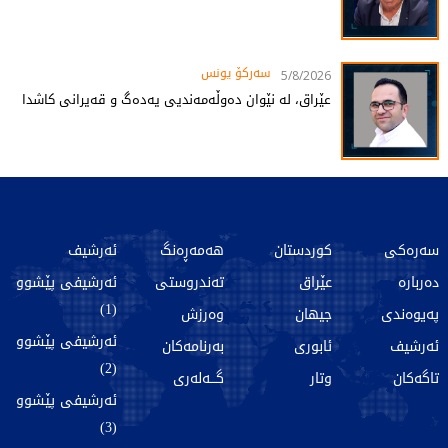
سەرکۆ یونس
5/8/2026
عێراق، لە نێوان دەوڵەمەندیی یەدەگ و قەیرانی کاشدا
سەرەکی
کوردستان
هەمەڕەنگ
ئەرشیف
دەربارە
عێراق
تەندروستی
ئەرشیفی پێشوو
(1)
پەیوەندی
جیهان
وەرزش
ئەرشیفی پێشوو
ئەرشیف
ئابوری
بەرنامەکان
(2)
تاگەکان
وتار
گـــەلەری
ئەرشیفی پێشوو
(3)