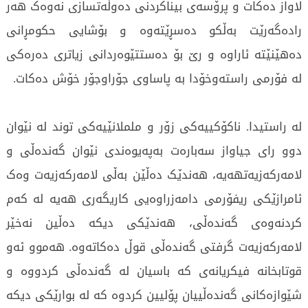
لاواز دەکات و پرۆسەی بیناکردنی دەوڵەتسازی نەوەک هەر
رادەگەرێت بەڵکو دەسڕێتەوە و بۆشایی حکومڕانی
دەهێنێتە ئاراوە و رێ بۆ دەستتێوەردانی زیاتری دەرەکی
لە فۆرمی راستەوخۆدا بە پاساوی جۆراوجۆر خۆش دەکات.
لە راستیدا. ناکۆکییەکی زۆر و ململانێیەکی توند لە نێوان
دوو رای جیاواز سەبارەت بەپەیوەندی نێوان گەندەڵی و
لامەرکەزیەتهەیە، هەندێک دەڵێن بەڵی لامەرکەزیەت وەک
ئامرازێکی ریفۆرمی دامەزراوەیی کاریگەری هەیە لە کەم
کردنەوەی گەندەڵی، هەندێکی دیکە دەڵین نەخێر
لامەرکەزیەت گرفتی گەندەڵی قوڵ دەکاتەوە. هەموو ئەو
قوتابخانە فیکریانەی کە باسیان لە گەندەڵی کردووە و
شێوازەکانی گەندەڵییان پۆلیین کردوە کە لە بوارێکی دیکە