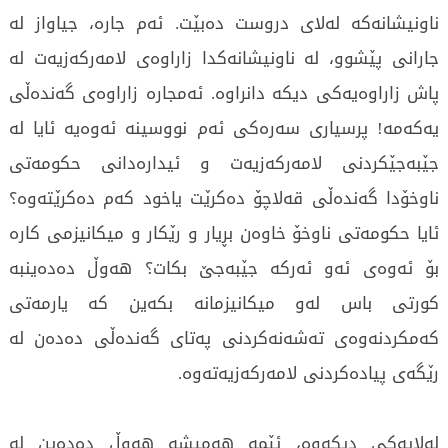
ناونیشانەکە لەلای دروست دەبێت. ئەم جارە، جیاواز لە
جارانی پێشوو، لە ناونیشانەکدا زاراوەی لامەرکەزیەت لە
پاش زاراوەیەکی دیکە دانراوە. ئەمجارە زاراوەی گەندەڵی
یەکەمە! پرسیاری سەرەکی ئەم نووسینە ئەوەیە ئایا لە
جێبەجێکردنی لامەرکەزیەت و ئیدارەدانی حکومەتی
ناوخۆدا گەندەڵی قەلاچۆ دەکرێت یاخود کەم دەکرێتەوە؟
ئایا حکومەتی ناوخۆ خاوەن بڕیار و رێکار و میکانیزمی کارە
بۆ ئەوەی ئەو ئەرکە جێبەجێ بکات؟ هەوڵ دەدەینبە
کورتی باس لەو میکانیزمانە بکەین کە یارمەتی
کەمکردنەوەی تەشەنەکردنی پەتای گەندەڵی دەدەن لە
رێگەی پیادەکردنی لامەرکەزیەتەوە.
لەلایەکی دیکەوە، ئێمە هەمیشە هەوڵ دەدەین لە