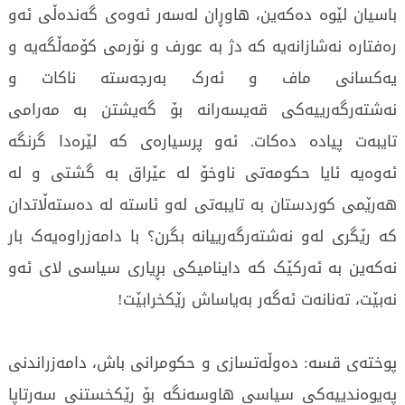
باسیان لێوە دەکەین، هاوڕان لەسەر ئەوەی گەندەڵی ئەو
رەفتارە نەشازانەیە کە دژ بە عورف و نۆرمی کۆمەڵگەیە و
یەکسانی ماف و ئەرک بەرجەستە ناکات و
نەشتەرگەرییەکی قەیسەرانە بۆ گەیشتن بە مەرامی
تایبەت پیادە دەکات. ئەو پرسیارەی کە لێرەدا گرنگە
ئەوەیە ئایا حکومەتی ناوخۆ لە عێراق بە گشتی و لە
هەرێمی کوردستان بە تایبەتی لەو ئاستە لە دەستەڵاتدان
کە رێگری لەو نەشتەرگەرییانە بگرن؟ با دامەزراوەیەک بار
نەکەین بە ئەرکێک کە داینامیکی بڕیاری سیاسی لای ئەو
نەبێت، تەنانەت ئەگەر بەیاساش رێکخرابێت!
پوختەی قسە: دەوڵەتسازی و حکومرانی باش، دامەزراندنی
پەیوەندییەکی سیاسی هاوسەنگە بۆ رێکخستنی سەرتاپا