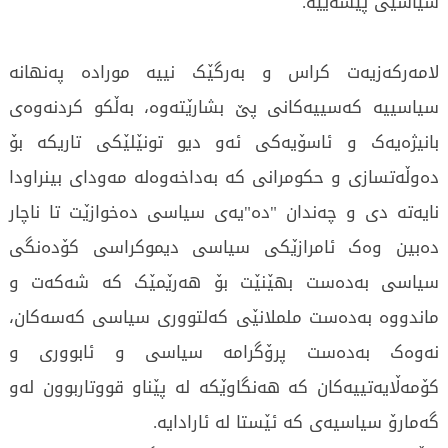
سیاسیی پیشەییە.
لامەرکەزیەت کراس و بەرگێک نییە مورادە پەنهانە
سیاسییە کەسییەکانی پێ بشارێتەوە، بەڵکو کردنەوەی
بانیژەیەک و ئاسۆیەکی ئەو دیو تونێلێکی تاریکە بۆ
دەوڵەتسازی و حکومرانی کە بەداخەوەلە مەودای بینراودا
نایەتە دی و چەندان "دە"یەی سیاسی دەخوازێت تا ناچار
دەبین وەک ئامرازێکی سیاسی دیموکراسی کۆدەنگی
سیاسی بەدەست بهێنێت بۆ هەرێمێک کە شەکەت و
ماندووە بەدەست ململانێی کەلتووری سیاسی کەسەکان،
نەوەک بەدەست پرۆگرامە سیاسی و ئابووری و
کۆمەڵایەتییەکان کە هەنگاوێکە لە پێناو قووتاربوون لەو
گەمارۆ سیاسیەی کە ئێستا لە ئارادایە.