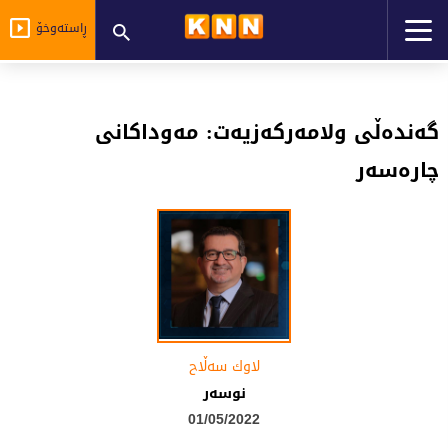
ڕاستەوخۆ
گەندەڵی ولامەرکەزیەت: مەوداکانی
چارەسەر
لاوك سەڵاح
نوسەر
01/05/2022