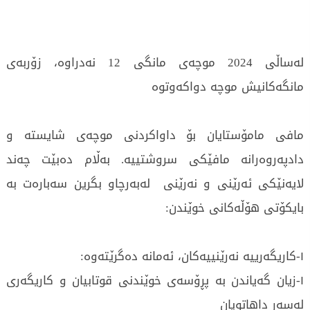
لەساڵی 2024 موچەی مانگی 12 نەدراوە، زۆربەی
مانگەکانیش موچە دواکەوتوە
مافی مامۆستایان بۆ داواکردنی موچەی شایستە و
دادپەروەرانە مافێکی سروشتییە. بەڵام دەبێت چەند
لایەنێکی ئەرێنی و نەرێنی لەبەرچاو بگرین سەبارەت بە
بایکۆتی هۆڵەکانی خوێندن:
١-کاریگەرییە نەرێنییەکان، ئەمانە دەگرێتەوە:
١-زیان گەیاندن بە پڕۆسەی خوێندنی قوتابیان و کاریگەری
لەسەر داهاتویان