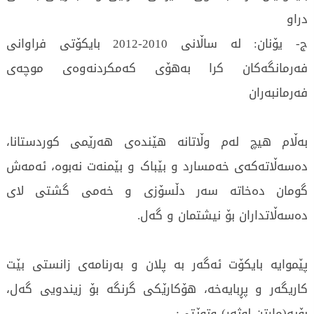
دراو
ج- یۆنان: لە ساڵانی 2010-2012 بایکۆتی فراوانی
فەرمانگەکان کرا بەهۆی کەمکردنەوەی موچەی
فەرمانبەران
بەڵام هیچ لەم وڵاتانە هێندەی هەرێمی کوردستانا،
دەسەڵاتەکەی خەمسارد و بێباک و بێمنەت نەبوە، ئەمەش
گومان دەخاتە سەر دڵسۆزی و خەمی گشتی لای
دەسەڵاتداران بۆ نیشتمان و گەل.
پێموایە بایکۆت ئەگەر بە پلان و بەرنامەی زانستی بێت
کاریگەر و پڕبایەخە، هۆکارێکی گرنگە بۆ زیندویی گەل،
بۆیە(مارتن لوثەر) وتوێتی: