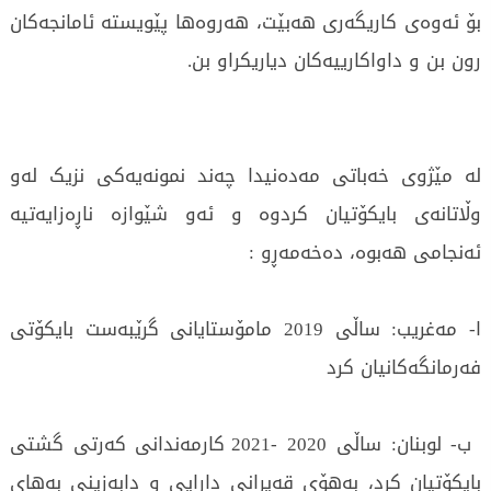
بۆ ئەوەی کاریگەری هەبێت، هەروەها پێویستە ئامانجەکان
رون بن و داواکارییەکان دیاریکراو بن.
لە مێژوی خەباتی مەدەنیدا چەند نمونەیەکی نزیک لەو
وڵاتانەی بایکۆتیان کردوە و ئەو شێوازە ناڕەزایەتیە
ئەنجامی هەبوە، دەخەمەڕو :
ا- مەغریب: ساڵی 2019 مامۆستایانی گرێبەست بایکۆتی
فەرمانگەکانیان کرد
ب- لوبنان: ساڵی 2020 -2021 کارمەندانی کەرتی گشتی
بایکۆتیان کرد، بەهۆی قەیرانی دارایی و دابەزینی بەهای