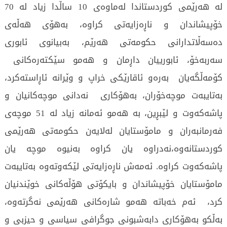
لە هەرێمی کوردستاندا لەماوەی 10 ساڵدا زیاد لە 70
خۆپیشاندان و ناڕەزایەتی کراوە، بەهۆی هەڵەی
دەسەڵاتدارانی حکومەتی هەرێم، بەبیانوی ئابوری
سەربەخۆ، ئابورییان داڕمان و هەمو سێکتەرەکانی
کۆمەڵگەیان بەرەو ئاقارێکی خراپ و وێرانە ئاڕاستەکرد،
بەتایبەت موچەخۆران، بەهۆکاری نەدانی موچەکانیان و
پاشەکەوت و لێبڕین، بە هەمو ئەمانە زیاد لە 51 موچەی
فەرمانبەران و مامۆستایان لەلایەن حکومەتی هەرێمی
کوردستانەوە،نەدراوە یان کراوە بەنیوە موچە یان
پاشەکەوت کراوە. ئەمەش ناڕەزایەتی لێکەوتەوە بەتایبەت
مامۆستایان خۆپیشاندان و بایکۆتی هۆڵەکانی خوێندنیان
کرد، ئەم خەباتە هەمو شارەکانی هەرێمی نەگرتەوە،
بەڵکو بەهۆکاری دابەشبونی جوگرافی سیاسی و حیزبی و