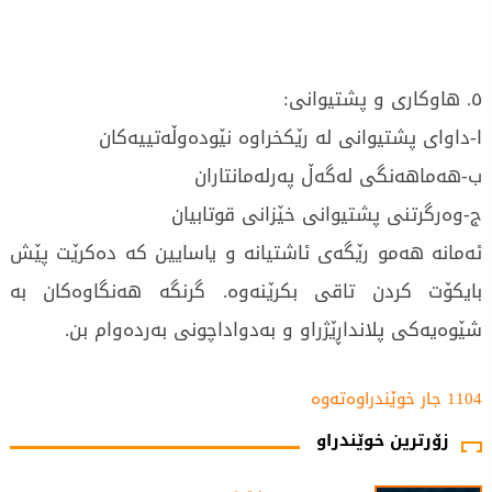
٥. هاوکاری و پشتیوانی:
ا-داوای پشتیوانی لە رێکخراوە نێودەوڵەتییەکان
ب-هەماهەنگی لەگەڵ پەرلەمانتاران
ج-وەرگرتنی پشتیوانی خێزانی قوتابیان
ئەمانە هەمو رێگەی ئاشتیانە و یاسایین کە دەکرێت پێش
بایکۆت کردن تاقی بکرێنەوە. گرنگە هەنگاوەکان بە
شێوەیەکی پلانداڕێژراو و بەدواداچونی بەردەوام بن.
1104 جار خوێندراوەتەوە
زۆرترین خوێندراو