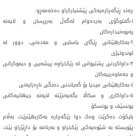
چەند ڕێگەچارەیەکی پێشنیارکراو دەخەمەڕو:
١-گفتوگۆی بەردەوام لەگەڵ بەرپرسان و لایەنە
پەیوەنیدارەکان
٢-بەکارهێنانی ڕێگای یاسایی و مەدەنی، دوور لە
توندوتیژی
٣-داواکردنی پشتیوانی لە رێکخراوە پیشەیی و دیموکراتی
و جەماوەرییەکان
٤-بەکارهێنانی میدیا بۆ گەیاندنی دەنگی ناڕەزایەتی
٥-داواکاری و سکاڵا بگەیەنرێتە لایەنە جیهانیەکانی
یونسێف و یونسکۆ
بایکۆت دەکرێت وەک دوا رێگەچارە بەکاربهێنرێت، بەڵام
پێویستە بە شێوەیەکی رێکخراو و بەرنامە بۆ داڕێژراو بێت،