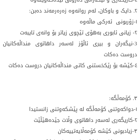
٢. دایک و باوکان، لەم روانەوە زەرەرمەند دەبن:
١-زۆربونی ئەرکی ماڵەوە
٢- زیانی ئابوری بەهۆی تێچوی زیاتر بۆ وانەی تایبەت
3-نیگەران و بیری ئاڵۆز لەسەر داهاتوی منداڵەکانیان
دروست دەکات
٤-کێشە بۆ رێکخستنی کاتی منداڵەکانیان دروست دەکات
٣. کۆمەڵگە:
١-دواکەوتنی کۆمەڵگە لە پێشکەوتنی زانستیدا
٢-کاریگەری لەسەر داهاتوی وڵات جێدەهێڵێت
٣-زیادبونی کێشە کۆمەڵایەتییەکان