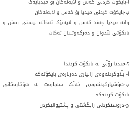
أ-بایکۆت کردنی کەس و لایەنەکان بۆ میدیایەک
ب-بایکۆت کردنی میدیا بۆ کەس و لایەنەکان
واتە میدیا چەند کەس و لایەنێک ئەخاتە لیستی رەش و
بایکۆتی لێدوان و دەرکەوتنیان ئەکات
٢-میدیا رۆڵی لە بایکۆت کردندا
أ- بڵاوکردنەوەی زانیاری دەربارەی بایکۆتەکە
ب-هۆشیارکردنەوەی خەڵک سەبارەت بە هۆکارەکانی
بایکۆت کردنەکە
ج-دروستکردنی رایگشتی و پشتیوانیکردن