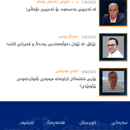
پ. د. شۆڕش حەسەن عومەر
7/8/2026
لە تەعریبی بەعسەوە، بۆ تەعریبی خۆماڵی!
سەرکۆ یونس
5/8/2026
عێراق، لە نێوان دەوڵەمەندیی یەدەگ و قەیرانی کاشدا
ئامانج هەرتەلى
9/8/2026
بۆچی شاشەکان کراونەتە میمبەری بڵاوکردنەوەی
بێئومێدی؟
سەرەکی
کوردستان
هەمەڕەنگ
ئەرشیف