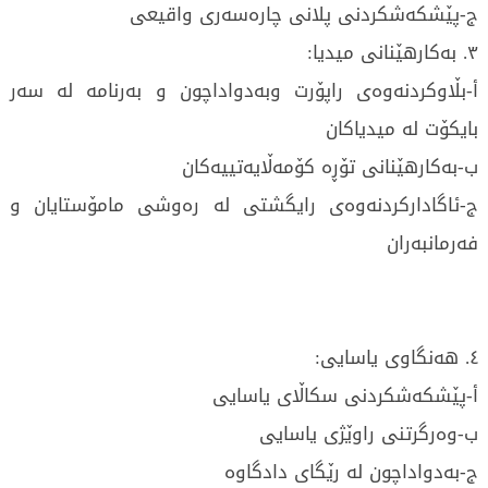
ج-پێشکەشکردنی پلانی چارەسەری واقیعی
٣. بەکارهێنانی میدیا:
أ-بڵاوکردنەوەی راپۆرت وبەدواداچون و بەرنامە لە سەر
بایکۆت لە میدیاکان
ب-بەکارهێنانی تۆڕە کۆمەڵایەتییەکان
ج-ئاگادارکردنەوەی رایگشتی لە رەوشی مامۆستایان و
فەرمانبەران
٤. هەنگاوی یاسایی:
أ-پێشکەشکردنی سکاڵای یاسایی
ب-وەرگرتنی راوێژی یاسایی
ج-بەدواداچون لە رێگای دادگاوە