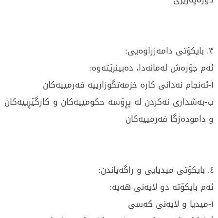
٣. بایکۆتی دامەزراوەیی:
ئەم جۆرەش لەمانەدا، دەبینرێتەوە:
أ-ئەنجام نەدانی کارە خزمەتگوزارییە فەرمییەکان
ب-بەشداری نەکردن لە پڕۆسە حکومییەکان و کارگێڕییەکان
و دامودەزگا فەرمییەکان
٤. بایکۆتی میدیایی و راگەیاندن:
ئەم بایکۆتە دو لایەنی هەیە:
١-میدیا و لایەنی کەسی