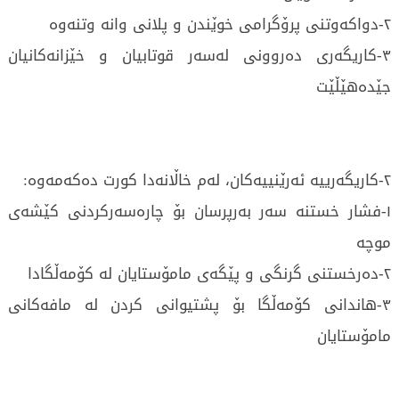
٢-دواکەوتنی پرۆگرامی خوێندن و پلانی وانە وتنەوە
٣-کاریگەری دەروونی لەسەر قوتابیان و خێزانەکانیان
جێدەهێڵێت
٢-کاریگەرییە ئەرێنییەکان، لەم خاڵانەدا کورت دەکەمەوە:
١-فشار خستنە سەر بەرپرسان بۆ چارەسەرکردنی کێشەی
موچە
٢-دەرخستنی گرنگی و پێگەی مامۆستایان لە کۆمەڵگادا
٣-هاندانی کۆمەڵگا بۆ پشتیوانی کردن لە مافەکانی
مامۆستایان