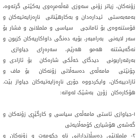
زۆنەکان، زیاتر زۆنی سەوزی قەڵەمڕەوی یەکێتی گرتەوە،
بەمەبەستی ئیدارەدان و بەکارهێنانی ناڕەزایەتیەکان و
قۆستنەوەی بۆ ئامانجی سیاسی و ململانێ و فشار بۆ
سەر لایەنی بەرامبەر، بۆیە دەنگی داواکاریەکان کزبون و
نەگەیشتنە هەمو هەرێم، سەرەڕای جیاوازی
بەرقەراربونی دیدگای خەڵکی شارەکان بۆ ئازادی و
چۆنێتی مامەڵەی دەسەڵاتی زۆنەکان بۆ ماف و
ئازادییەکان، وایکردووە جۆری ناڕەزایەتیەکان جیاواز بێت.
هۆکارەکان زۆرن بەشێک لەوانە:
١-جیاوازی ئاستی مامەڵەی سیاسی و کارگێڕی زۆنەکان و
گەشەی هۆشیاری کۆمەڵایەتی
٢- ململانێی دەسڵاتدارانی ناو حکومەت و زۆنەکان و