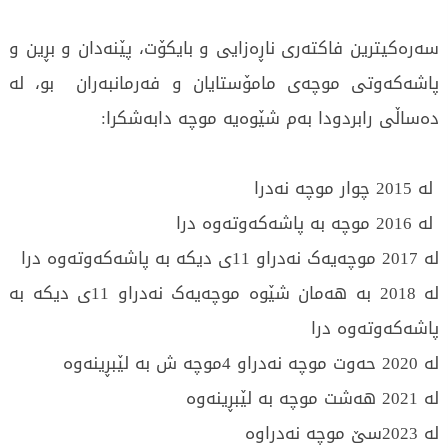
سەرەکیترین فاکتەری ناڕەزایی و بایکۆت، پێنەدان و بڕین و
پاشەکەوتی موچەی مامۆستایان و فەرمانبەران بو، لە
دەساڵی رابردودا بەم شێوەیە موچە دابەشکرا:
لە 2015 چوار موچە نەدرا
لە 2016 موچە بە پاشەکەوتەوە درا
لە 2017 موچەیەک نەدراو 11ی دیکە بە پاشەکەوتەوە درا
له 2018 به هەمان شێوە موچەیەک نەدراو 11ی دیکە بە
پاشەکەوتەوە درا
لە 2020 حەوت موچە نەدراو 4موچە ش بە لێبڕینەوە
لە 2021 هەشت موچە بە لێبڕینەوە
لە 2023سێ موچە نەدراوە