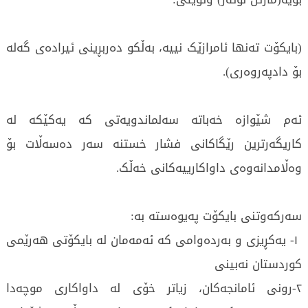
(بایکۆت تەنها ئامرازێک نییە، بەڵکو دەربڕینی ئیرادەی گەلە
بۆ دادپەروەری).
ئەم شێوازە خەباتە سەلماندویەتی کە یەکێکە لە
کاریگەرترین رێگاکانی فشار خستنە سەر دەسەڵات بۆ
وەڵامدانەوەی داواکارییەکانی خەڵک.
سەرکەوتنی بایکۆت پەیوەستە بە:
١- یەکڕیزی و بەردەوامی کە ئەمەمان لە بایکۆتی هەرێمی
کوردستان نەبینی
٢-رونی ئامانجەکان، زیاتر خۆی لە داواکاری موچەدا