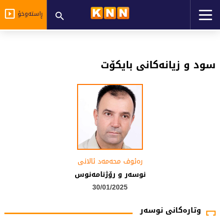
ڕاستەوخۆ
سود و زیانەکانی بایکۆت
رەئوف محەمەد ئالانی
نوسەر و رۆژنامەنوس
30/01/2025
وتارەکانی نوسەر