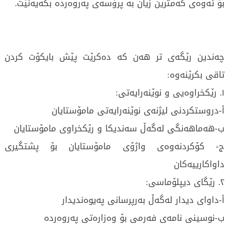
بۆ ئەوەی کەمترین زیان بە پرۆسەی پەروەردە بگەیەنێت.
چەندین رێگەی تر هەن کە دەکرێت پێش بایکۆت کردن
تاقی بکرێنەوە:
١. رێکخراوەیی و نوێنەرایەتی:
أ-دروستکردنی لیژنەی نوێنەرایەتی مامۆستایان
ب-هەماهەنگی لەگەڵ سەندیکا و رێکخراوی مامۆستایان
ج- کۆکردنەوەی واژۆی مامۆستایان بۆ پشتگیری
داواکارییەکان
٢. رێگای دیپلۆماسی:
أ-داوای دیدار لەگەڵ بەرپرسانی پەیوەندیدار
ب-نوسینی نامەی فەرمی بۆ وەزارەتی پەروەردە