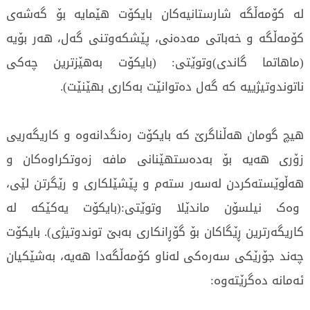
لە کۆمەڵگە شارستانیەکان بایکۆت هێمایە بۆ گەشەی
کۆمەڵگە و خەباتی مەدەنی، پێشکەوتنی گەل، هەر بۆیە
(ماهاتما گاندی)وتوێتی: (بایکۆت بەهێزترین چەکی
ناتوندوتیژییە کە گەل دەتوانێت بەکاری بهێنێت).
هیچ گومان هەڵناگرێ کە بایکۆت رەنگدانەوە و کاریگەریی
زۆری هەیە بۆ بەدەستهێنانی مافە زەوتکراوەکان و
هەڵوێستەکردن لەسەر ستەم و پێشێلکاری و رێگرتن لێی،
وەک نیلسۆن ماندێلا وتوێتی:(بایکۆت یەکێکە لە
کاریگەرترین ڕێگاکان بۆ گۆڕانکاری بەبێ توندوتیژی). بایکۆت
چەند جۆرێکی سەرەکی لەناو کۆمەڵگەدا هەیە، بەشێکیان
ئەمانە دەگرێتەوە: