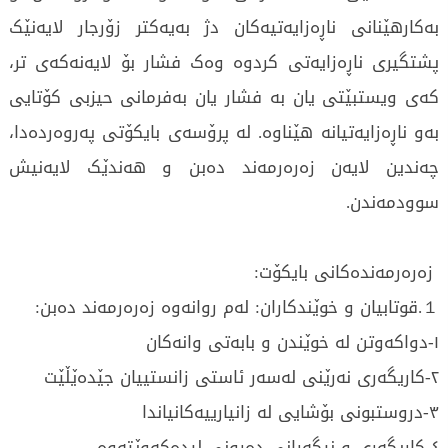
بەکارهێنانی ناڕەزایەتیەکان دژ بەیەکتر زۆرجار لایەنێک
پشتگیری ناڕەزایەتی کردوە وەک فشار بۆ لایەنەکەی تر،
کەی ویستبێتی یان بە فشار یان بەفرمانی حیزبی کۆتایی
بەو ناڕەزایەتیانە هێناوە. لە پرۆسەی بایکۆتی پەروەردەدا،
چەندین لایەن زەرەرمەند دەبن و هەندێک لایەنیش
سوودمەندن.
زەرەرمەندەکانی بایکۆت:
１.قوتابیان و خوێندکاران: لەم روانەوە زەرەرمەند دەبن:
١-دواکەوتن لە خوێندن و بابەتی وانەکان
٢-کاریگەری نەرێنی لەسەر ئاستی زانستییان جێدە‌ێڵێت
٣-دروستبونی بۆشایی لە زانیارییەکانیاندا
٤-کاریگەری و نیگەرانی دەرونی لیدەکەوێتەوە