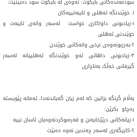
سودمەندەکانی بایکۆت: ئەوەی لە بایکۆت سود دەبینێت:
١. خوێندنگە ئەهلی و تایبەتییەکان
١-زیادبونی داواکاری خواست لەسەر وانەی تایبەت و
خوێندنی ئەهلی
٢-بەرزبونەوەی نرخی وانەکانی خوێندن
٣-زیادبونی داهاتی ئەو خوێندنگە ئەهلییانە لەسەر
گیرفانی خەڵک بەناچاری
بەڵام گرنگە بزانین کە لەم زیان گەیاندنەدا، ئەمانە پێویستە
رەچاو بکرێن:
١-زیانەکانی درێژخایەنن و قەرەبوکردنەوەیان ئاسان نییە
٢-کاریگەری لەسەر چەندین نەوە دەبێت