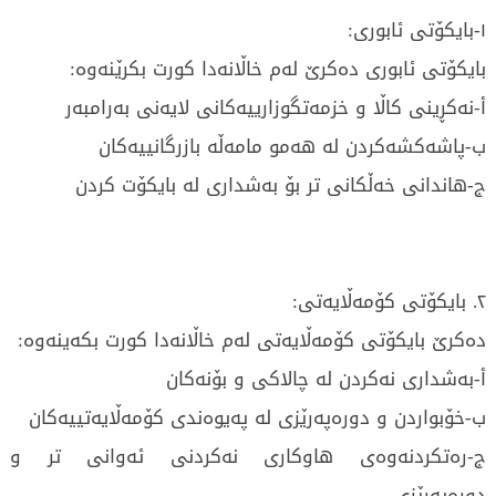
١-بایکۆتی ئابوری:
بایکۆتی ئابوری دەکرێ لەم خاڵانەدا کورت بکرێنەوە:
‌أ-نەکڕینی کاڵا و خزمەتگوزارییەکانی لایەنی بەرامبەر
ب-پاشەکشەکردن لە هەمو مامەڵە بازرگانییەکان
ج-هاندانی خەڵکانی تر بۆ بەشداری لە بایکۆت کردن
٢. بایکۆتی کۆمەڵایەتی:
دەکرێ بایکۆتی کۆمەڵایەتی لەم خاڵانەدا کورت بکەینەوە:
أ-بەشداری نەکردن لە چالاکی و بۆنەکان
ب-خۆبواردن و دورەپەرێزی لە پەیوەندی کۆمەڵایەتییەکان
ج-رەتکردنەوەی هاوکاری نەکردنی ئەوانی تر و
دورەپەرێزی