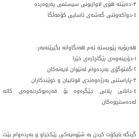
٣-دەبێتە هۆی لاوازبونی سیستمی پەروەردە
٤-دواکەوتنی گەشەی ئاسایی کۆمەڵگا
هەربۆیە پێویستە ئەم هەنگاوانە بگیرێنەبەر:
١-دۆزینەوەی رێگاچارەی خێرا
٢-گفتوگۆی بەردەوام لەنێوان لایەنەکان
٣-پاراستنی بەرژەوەندی قوتابیان و خوێندکاران
٤-دانانی پلانی جێگرەوە بۆ قەرەبوکردنەوەی کاتە
لەدەستچوەکان
گرنگە بایکۆت کردن بە شێوەیەکی رێکخراو و بەردەوام بێت