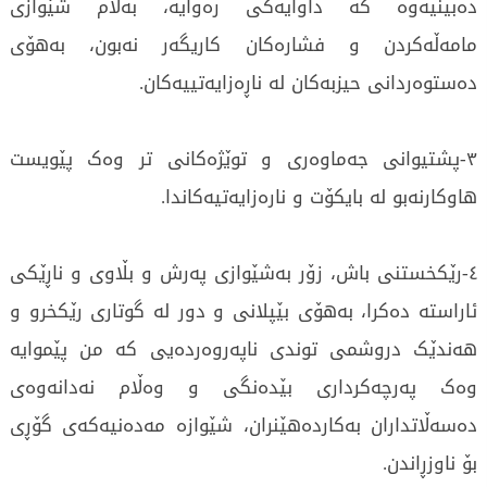
دەبینیەوە کە داوایەکی رەوایە، بەڵام شێوازی
مامەڵەکردن و فشارەکان کاریگەر نەبون، بەهۆی
دەستوەردانی حیزبەکان لە ناڕەزایەتییەکان.
٣-پشتیوانی جەماوەری و توێژەکانی تر وەک پێویست
هاوکارنەبو لە بایکۆت و نارەزایەتیەکاندا.
٤-رێکخستنی باش، زۆر بەشێوازی پەرش و بڵاوی و ناڕێکی
ئاراستە دەکرا، بەهۆی بێپلانی و دور لە گوتاری رێکخرو و
هەندێک دروشمی توندی ناپەروەردەیی کە من پێموایە
وەک پەرچەکرداری بێدەنگی و وەڵام نەدانەوەی
دەسەڵاتداران بەکاردەهێنران، شێوازە مەدەنیەکەی گۆڕی
بۆ ناوزڕاندن.