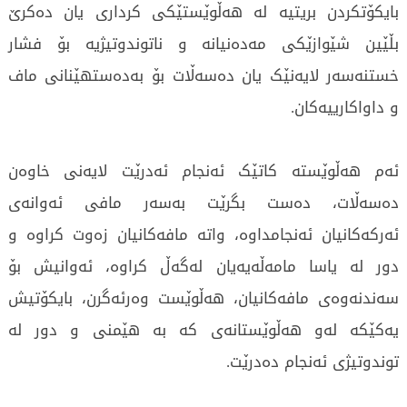
بایکۆتکردن بریتیە لە هەڵوێستێکی کرداری یان دەکرێ
بڵێین شێوازێکی مەدەنیانە و ناتوندوتیژیە بۆ فشار
خستنەسەر لایەنێک یان دەسەڵات بۆ بەدەستهێنانی ماف
و داواکارییەکان.
ئەم هەڵوێستە کاتێک ئەنجام ئەدرێت لایەنی خاوەن
دەسەڵات، دەست بگرێت بەسەر مافی ئەوانەی
ئەرکەکانیان ئەنجامداوە، واتە مافەکانیان زەوت کراوە و
دور لە یاسا مامەڵەیەیان لەگەڵ کراوە، ئەوانیش بۆ
سەندنەوەی مافەکانیان، هەڵوێست وەرئەگرن، بایکۆتیش
یەکێکە لەو هەڵوێستانەی کە بە هێمنی و دور لە
توندوتیژی ئەنجام دەدرێت.