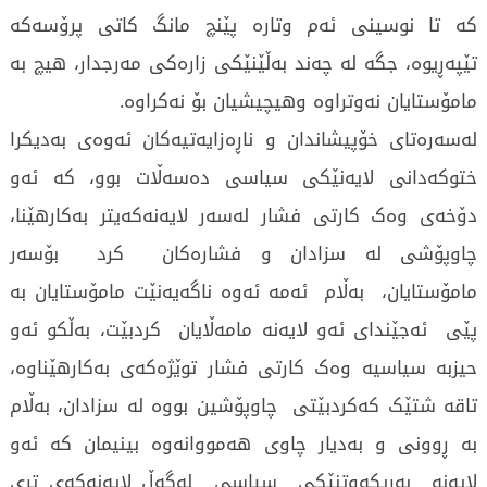
کە تا نوسینی ئەم وتارە پێنچ مانگ کاتی پرۆسەکە
تێپەڕیوە، جگە لە چەند بەڵێنێکی زارەکی مەرجدار، هیچ بە
مامۆستایان نەوتراوە وهیچیشیان بۆ نەکراوە.
لەسەرەتای خۆپیشاندان و ناڕەزایەتیەکان ئەوەی بەدیکرا
ختوکەدانی لایەنێکی سیاسی دەسەڵات بوو، کە ئەو
دۆخەی وەک کارتی فشار لەسەر لایەنەکەیتر بەکارهێنا،
چاوپۆشی لە سزادان و فشارەکان کرد بۆسەر
مامۆستایان، بەڵام ئەمە ئەوە ناگەیەنێت مامۆستایان بە
پێی ئەجێندای ئەو لایەنە مامەڵایان کردبێت، بەڵکو ئەو
حیزبە سیاسیە وەک کارتی فشار توێژەکەی بەکارهێناوە،
تاقە شتێک کەکردبێتی چاوپۆشین بووە لە سزادان، بەڵام
بە ڕوونی و بەدیار چاوی هەمووانەوە بینیمان کە ئەو
لایەنە بەڕیکەوتنێکی سیاسی لەگەڵ لایەنەکەی تری