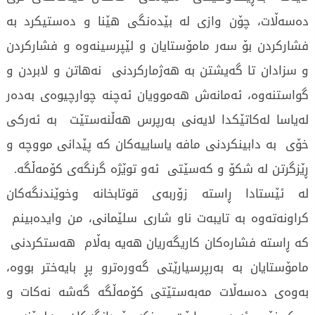
دەسەڵات، چۆن وازی لە بێدەنگی هێنا و دەستیکرد بە
فشارکردن بۆ سەر مامۆستایان و لێپرسینەوە و فشارکردن
و سزادان تا گەیشتن بە هەژمارکردنی نەهاتن و لابردن و
گواستنەوە، ئەمانەش هەموویان ئەچنە چوارچیوەی بەدەر
لەیاسا لەکاتێکدا لایەنی بەرپرس هەڵنەستێت بە ئەرکی
خۆی بە دابینکردنی مافە یاساییەکان کە پێدانی مووچە و
ڕێزگرتن لە شکۆ و کەسێتی ئەو توێژە گرنگەی کۆمەڵگە.
لە ئێستادا ڕاستە زۆربەی قوتابخانە وخوێندنگەکان
کراونەتەوە بە تایبەت ناو شاری سلێمانی، من وایدەبینم
کە ڕاستە فشارەکان کاریگەریان هەیە بەڵام هەستکردنی
مامۆستایان بە بەرپرسیارێتی گەورەترو پڕ بایەختر بووە،
بەوەی دەسەڵات مەبەستێتی کۆمەڵگە گەشە نەکات و