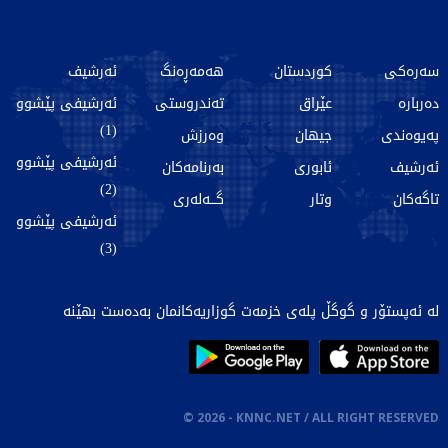
سەرەکی
کوردستان
هەمەڕەنگ
ئەرشیف
دەربارە
عێراق
تەندروستی
ئەرشیفی پێشوو
(1)
پەیوەندی
جیهان
وەرزش
ئەرشیفی پێشوو
ئەرشیف
ئابوری
بەرنامەکان
(2)
تاگەکان
وتار
گـــەلەری
ئەرشیفی پێشوو
(3)
لە ئەپستۆر و گوگڵ پلەی خزمەت گوزاریەکانمان بەدەست بهێنە
©
2026
- KNNC.NET / ALL RIGHT RESERVED