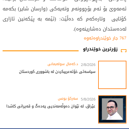
ئەمەوێ بۆ ئەم بۆچوونەم وتەیەکی (وارسان شایر) بکەمە
کۆتایی وتارەکەم کە دەڵێت: (ئێمە بە پێکەنین ئازاری
لەدەستدان دەشارینەوە).
767 جار خوێندراوەتەوە
زۆرترین خوێندراو
د.کەمال سولەیمانی
2/8/2026
سیاسەتی خۆتەعریبکردن لە باشووری کوردستان
سەرکۆ یونس
5/8/2026
عێراق، لە نێوان دەوڵەمەندیی یەدەگ و قەیرانی کاشدا