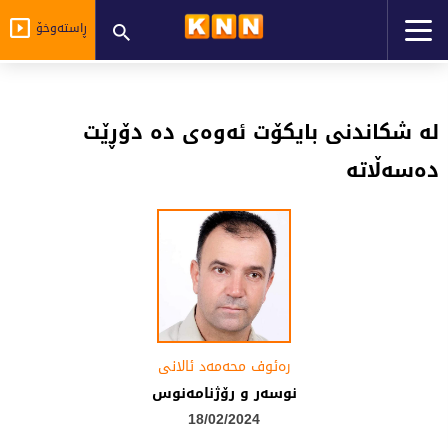
ڕاستەوخۆ
لە شکاندنی بایکۆت ئەوەی دە دۆڕێت
دەسەڵاتە
رەئوف محەمەد ئالانی
نوسەر و رۆژنامەنوس
18/02/2024