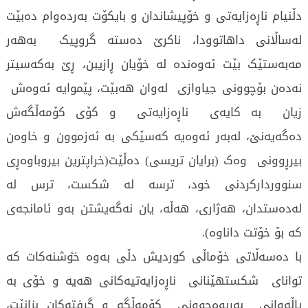
دڵنیام ناڕەزایەتی و خۆپیشاندان و بایکۆت بەردەوام دەبێت
لەساڵانی داهاتوودا، ناکرێ دەستە گروپیک بەهەر
مەبەستێک بێت ئەوەندە لە خۆیان ڕازیبن، ڕێ بەکەسیتر
نەدەن بۆچوونی جیاوازی لەوان هەبێت، پێموایە ئەوەش
زیان بە کایەی ناڕەزایەتی و کۆی کۆمەڵگەش
دەگەیەنێ، لەبەر ئەوەیە کەسێکی بە ئەزموون و خاوەن
بیرڕوونی وەک (برایان تریسی) دەڵێت(خراپترین بیروباوەڕی
سنووردارکردنی خود، ترسە لە شکست، ترس لە
لەدەستدان، هەژاری، هەڵە، یان نەگەیشتن بەو ئامانجەی
کە بۆ خۆتت داناوە).
با دەسەڵاتی خۆماڵی کوردیش دڵی بەوە خٶشنەکات کە
توانای شکستهێنانی ناڕەزایەتیەکانی هەیە و خۆی بە
پاڵەوانی بەڕیوەچوونی کۆمەڵگە و گرفتەکان بزانێت،