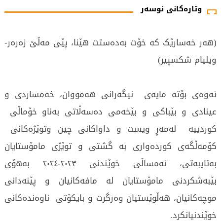
وتارەکانی نوسەر
(هەر خەسارێک کە خۆت بەدەستت هێنا، پێی مەڵێ زەرەر-
ویلیام شکسپیر)
ئەوەی بۆتە مایەی نیگەرانی هەمووان، خەمساردی و
عینادی و بێباکی و بێخەمی دەسەڵاتی بەناو خۆماڵی
کوردییە لەمەڕ ویست و داواکانی چین وتوێژەکانی
کۆمەڵگەی کوردەواری بە گشتی و توێژی مامۆستایان
بەتایبەتی، ئەمساڵی خوێندنی ٢٠٢٣-٢٠٢٤ بەهۆی
بێبەشکردنی مامۆستایان لە مافەکانیان و پێنەدانی
موچەکانیان، هەڵوێستیان وەرگرت و بایکۆتی ناوەندەکانی
خوێندنیانکرد.