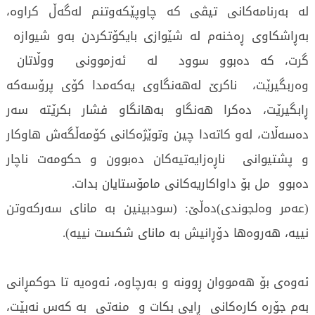
لە بەرنامەکانی تیڤی کە چاوپێکەوتنم لەگەڵ کراوە،
بەڕاشکاوی ڕەخنەم لە شێوازی بایکۆتکردن بەو شیوازە
گرت، کە دەبوو سوود لە ئەزموونی ووڵاتان
وەربگیرێت، ناکرێ لەهەنگاوی یەکەمدا کۆی پرۆسەکە
ڕابگیرێت، دەکرا هەنگاو بەهانگاو فشار بکرێتە سەر
دەسەڵات، لەو کاتەدا چین وتوێژەکانی کۆمەڵگەش هاوکار
و پشتیوانی ناڕەزایەتیەکان دەبوون و حکومەت ناچار
دەبوو مل بۆ داواکاریەکانی مامۆستایان بدات.
(عەمر وەلجوندی)دەڵێ: (سودبینین بە مانای سەرکەوتن
نییە، هەروەها دۆڕانیش بە مانای شکست نییە).
ئەوەی بۆ هەمووان ڕوونە و بەرچاوە، ئەوەیە تا حوکمڕانی
بەم جۆرە کارەکانی ڕایی بکات و منەتی بە کەس نەبێت،