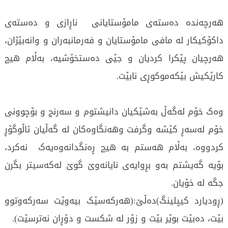
هەرچەندە دەستەی مامۆستایانی ناڕازی و دەستەی
داکۆکیکار لە مافی مامۆستایان و فەرمانبەران و وانەبێژان،
هەرچیان پێکرا کردیان و جێی دەستخۆشیە، بەڵام هیچ
کارێکیش بێکەموکوڕی نابێت.
وەک خۆم لەگەڵ بەشێکیان دانیشتوم و سەرنج و بۆچوونی
خۆم لەسەڕ کێشە وگرفت وهەنگاوەکان لە گەڵیان ئاڵوگۆڕ
کردووە، بەڵام هەستم بە هیچ ڕەنگدانەوەیەک نەکرد،
بۆیە گەیشتم بەو بڕوایەی نایانەوێ گوێ لەکەسیتر بگرن
جگە لە خۆیان.
(ڕودیارد کیپلینگ)دەڵێ:(هەرکەسێک بیەوێت سەرکەوتوو
بێت، دەبێت بوێر بێت و زۆر لە شکست و دۆڕان نەترسێت).