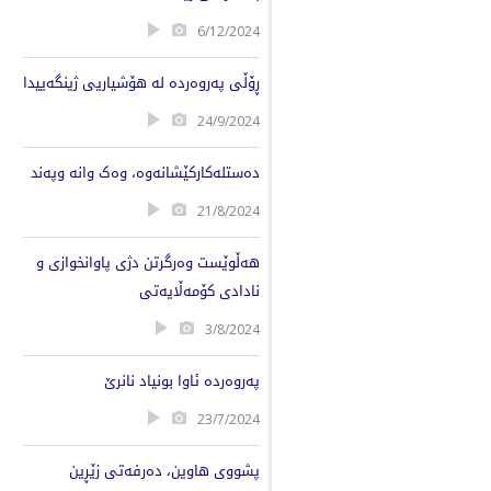
6/12/2024
ڕۆڵی پەروەردە لە هۆشیاریی ژینگەییدا
24/9/2024
دەستلەکارکێشانەوە، وەک وانە وپەند
21/8/2024
هەڵوێست وەرگرتن دژی پاوانخوازی و
نادادی کۆمەڵایەتی
3/8/2024
پەروەردە ئاوا بونیاد نانرێ
23/7/2024
پشووی هاوین، دەرفەتی زێڕین