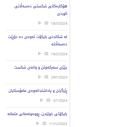
هۆکارەکانی شکستی دەسەڵاتی
کوردی
18/3/2024
لە شکاندنی بایکۆت ئەوەی دە دۆڕێت
دەسەڵاتە
18/2/2024
چێژی سەرکەوتن و وانەی شکست
29/1/2024
ڕێزگرتن و پاداشتدانەوەی مامۆستایان
3/1/2024
بایکۆتی خوێندن، ڕووەونەمانی متمانە
11/12/2023