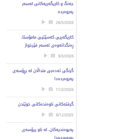
جەنگ و کاریگەریەکانی لەسەر
پەروەردە
26/3/2026
کاریگەریی کەسێتیی مامۆستا،
ڕەنگدانەوەی لەسەر فێرخواز
9/3/2026
گرنگی ئەدەبی منداڵان لە پڕۆسەی
پەروەردەدا
11/2/2026
گرفتەکانی ناوەندەکانی خوێندن
8/12/2025
پەیوەندیەکان، لە ناو پرۆسەی
پەروەردەدا