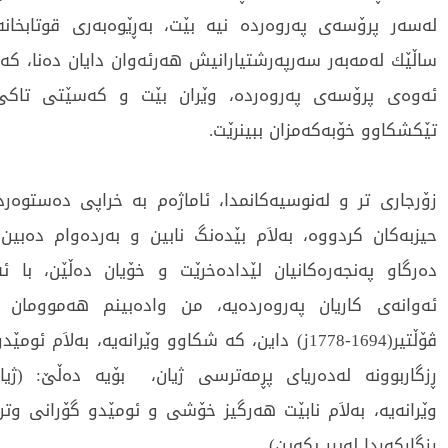
له‌سه‌ر پرۆسه‌ی‌ په‌روه‌رده‌ نیه‌ بێت، به‌ڕێوه‌به‌ری‌ قوتابخان
ساڵێك له‌مه‌به‌ر سه‌رپه‌رشتیارانیش هه‌رئه‌وان دایان ده‌نا، كه‌ئ
ئه‌وه‌ی‌ پرۆسه‌ی‌ په‌روه‌رده‌، وێران بێت و كه‌سێتی‌ تاك
تێكشكاوو خۆبه‌كه‌مزان ببینرێت.
زۆرجاری‌ تر و له‌نوسیه‌كانمدا، ئاماژه‌م به‌ خراپی‌ ده‌ستوه‌
حیزبه‌كان كردووه‌، به‌لاَم بێده‌نگ نابین و به‌رده‌وام ده‌بین،
ده‌رگاو په‌نجه‌ره‌كانیان لێداده‌خرێت و خۆیان ده‌ڵێن، با ئه
ئه‌وانه‌ی‌ كاریان په‌روه‌رده‌یه‌، من واده‌بینم هه‌موومان له‌
ڤۆڵتیر(1694-1778ز) داین، كه‌ شكاوو وێرانه‌یه‌، به‌لاَم 
ڕزگاربوونه‌ له‌ده‌ریای‌ پڕمه‌ترسی‌ ژیان، بۆیه‌ ده‌ڵێ‌: (ژی
وێرانه‌یه‌، به‌لاَم نابێت هه‌رگیز خۆشی‌ و ئومێدو گۆرانی‌ وتن ل
ڕزگاركه‌ردا له‌بیر بكه‌ین).