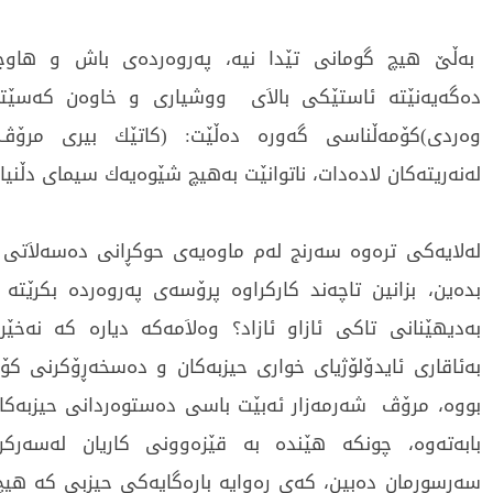
به‌ڵێ‌ هیچ گومانی‌ تێدا نیه‌، په‌روه‌رده‌ی‌ باش و هاوچ
ده‌گه‌یه‌نێته‌ ئاستێكی‌ بالاَی‌ ووشیاری‌ و خاوه‌ن كه‌سێتی‌
وه‌ردی‌)كۆمه‌ڵناسی‌ گه‌وره‌ ده‌ڵێت: (كاتێك بیری‌ مرۆڤ
له‌نه‌ریته‌كان لاده‌دات، ناتوانێت به‌هیچ شێوه‌یه‌ك سیمای‌ دڵنیای
له‌لایه‌كی‌ تره‌وه‌ سه‌رنج له‌م ماوه‌یه‌ی‌ حوكڕانی‌ ده‌سه‌لاَتی
بده‌ین، بزانین تاچه‌ند كاركراوه‌ پرۆسه‌ی‌ په‌روه‌رده‌ بكرێته‌ ب
به‌دیهێنانی‌ تاكی‌ ئازاو ئازاد؟ وه‌لاَمه‌كه‌ دیاره‌ كه‌ نه‌خێر 
به‌ئاقاری‌ ئایدۆلۆژیای‌ خواری‌ حیزبه‌كان و ده‌سخه‌ڕۆكرنی‌ كۆ
بووه‌، مرۆڤ شه‌رمه‌زار ئه‌بێت باسی‌ ده‌ستوه‌ردانی‌ حیزبه‌كان
بابه‌ته‌وه‌، چونكه‌ هێنده‌ به‌ قێزه‌وونی‌ كاریان له‌سه‌رك
سه‌رسوڕمان ده‌بین، كه‌ی‌ ڕه‌وایه‌ باره‌گایه‌كی‌ حیزبی‌ كه‌ هیچ