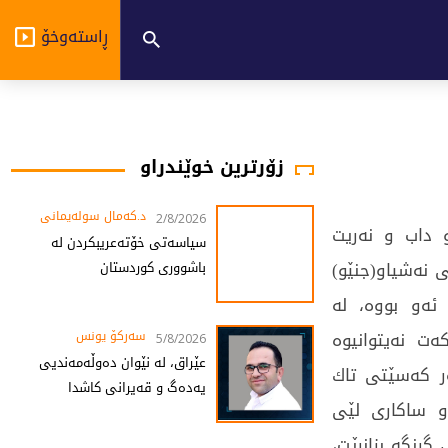
ڕاستەوخۆ
زۆرترین خوێندراو
د.کەمال سولەیمانی
2/8/2026
و داب و نه‌ریت
سیاسەتی خۆتەعریبکردن لە
‌ نه‌شیاو(جنێو)
باشووری کوردستان
ئه‌و بووه‌، له‌
ه‌ت نه‌یتوانیوه‌
سەرکۆ یونس
5/8/2026
عێراق، لە نێوان دەوڵەمەندیی
‌ر كه‌سێتی‌ تاك
یەدەگ و قەیرانی کاشدا
 و ساكاری‌ لێی‌
 گرنگه‌ بزانرێت،