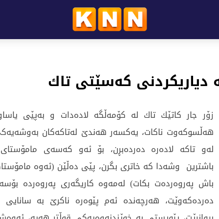
له‌ دیاریكردنی‌ كه‌سێتی‌ تاك
زۆر جار كاتێك تاك له‌ كۆمه‌ڵگه‌ لاده‌دات و به‌پێی‌ یاسا
هه‌ڵسوكه‌وت ناكات، یه‌كسه‌ر هه‌ندێ‌ له‌تاكه‌كان به‌وشه‌یه‌كی
له‌و تاكه‌ لاده‌ره‌ ده‌رده‌بڕن، بۆ ئه‌و كه‌سه‌ی‌ مامۆستای‌ 
باشترین وشه‌دا كه‌ خاتری‌ بگرن، پێی‌ ده‌ڵێن (ئه‌وه‌ مامۆستاك
باش په‌روه‌رده‌ت بكات) له‌مه‌وه‌ كاریگه‌ری‌ په‌روه‌رده‌ بۆسه
ده‌رده‌كه‌وێت، هه‌رچه‌نده‌ ئه‌م پێوه‌ره‌ ناكرێ‌ به‌ سانایی‌
بڕوانرێت، پێویستی‌ به‌ خوێندنه‌وه‌یه‌كی‌ قوڵتر هه‌یه‌، ئه‌وه‌ش