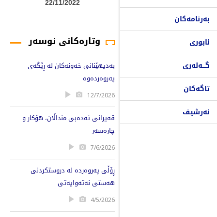
22/11/2022
بەرنامەکان
وتارەکانی نوسەر
ئابوری
گـــەلەری
بەدیهێنانی خەونەکان لە ڕێگەی
پەروەردەوە
تاگەکان
12/7/2026
ئەرشیف
قەیرانی ئەدەبی منداڵان، هۆکار و
چارەسەر
7/6/2026
ڕۆڵی پەروەردە لە دروستکردنی
هەستی نەتەوایەتی
4/5/2026