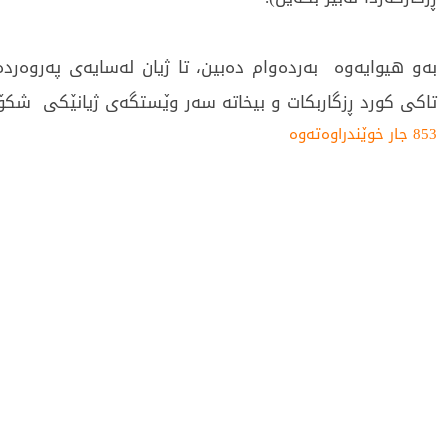
به‌و هیوایه‌وه‌ به‌رده‌وام ده‌بین، تا ژیان له‌سایه‌ی‌ په‌روه‌رده
تاكی‌ كورد ڕزگاربكات و بیخاته‌ سه‌ر وێستگه‌ی‌ ژیانێكی‌ شكۆم
853 جار خوێندراوەتەوە