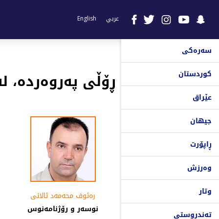
عربي
English
سەرەکی
کوردستان
ڕۆڵی‌ په‌روه‌رده‌، 
عێراق
جیهان
ڕاپۆرت
وەرزش
وتار
رەئوف محەمەد ئالانی
نوسەر و رۆژنامەنوس
تەندروستی