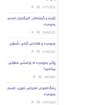
1/11/2025
کێشە و گرفتەکان، کاریگەریان لەسەر
پەروەردە
19/9/2025
پەروەردە و هاندانی گیانی دڵسۆزی
27/8/2025
ڕۆڵی پەروەردە لە پاراستنی نەهێنی
پیشەییدا
3/8/2025
ڕەنگدانەوەی قەیرانی ئابوری، لەسەر
پەروەردە
14/7/2025