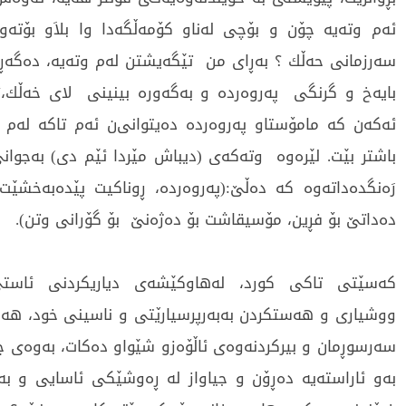
ئه‌م وته‌یه‌ چۆن و بۆچی‌ له‌ناو كۆمه‌ڵگه‌دا وا بلاَو بۆته‌وه
سه‌رزمانی‌ حه‌ڵك ؟ به‌ڕای‌ من تێگه‌یشتن له‌م وته‌یه‌، ده‌گه‌ڕ
بایه‌خ و گرنگی‌ په‌روه‌رده‌ و به‌گه‌وره‌ بینینی‌ لای‌ خه‌ڵك
ئه‌كه‌ن كه‌ مامۆستاو په‌روه‌رده‌ ده‌یتوانی‌ن ئه‌م تاكه‌ له‌م ل
باشتر بێت. لێره‌وه‌ وته‌كه‌ی‌ (دیباش مێردا ئێم دی‌) به‌جوان
رَه‌نگده‌داته‌وه‌ كه‌ ده‌ڵێ‌:(په‌روه‌رده‌، ڕوناكیت پێده‌به‌خشێ
ده‌داتێ‌ بۆ فڕین، مۆسیقاشت بۆ ده‌ژه‌نێ‌ بۆ گۆرانی‌ وتن).
كه‌سێتی‌ تاكی‌ كورد، له‌هاوكێشه‌ی‌ دیاریكردنی‌ ئاستی‌
ووشیاری‌ و هه‌ستكردن به‌به‌رپرسیارێتی‌ و ناسینی‌ خود، هه
سه‌رسوڕمان و بیركردنه‌وه‌ی‌ ئاڵۆه‌زو شێواو ده‌كات، به‌وه‌ی‌ چ
به‌و ئاراسته‌یه‌ ده‌ڕۆن و جیاواز له‌ ڕه‌وشێكی‌ ئاسایی‌ و به‌