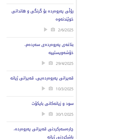
رۆڵی پەروەردە بۆ گرنگی و هاندانی
خوێندنەوە
2/6/2025
بناغەی پەروەردەی سەردەم،
خۆشەویستییە
29/4/2025
قەیرانی پەروەردەیی، قەیرانی ژیانە
10/3/2025
سود و زیانەکانی بایکۆت
30/1/2025
چارەسەرکردنی قەیرانی پەروەردە،
باشکردنی ژیانە