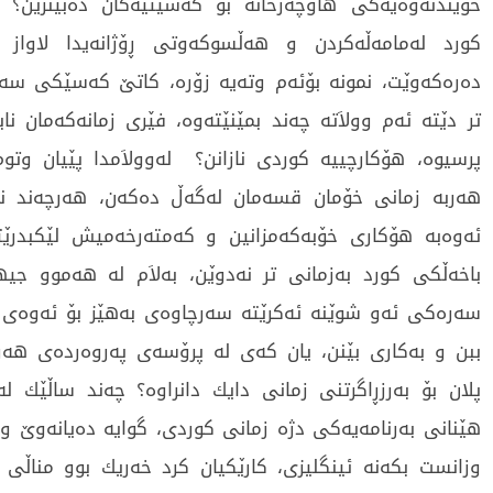
خوێندنه‌وه‌یه‌كی‌ هاوچه‌رخانه‌ بۆ كه‌سێتیه‌كان ده‌بینرێن؟
كورد له‌مامه‌ڵه‌كردن و هه‌ڵسوكه‌وتی‌ ڕۆژانه‌یدا لاواز 
ده‌ره‌كه‌وێت، نمونه‌ بۆئه‌م وته‌یه‌ زۆره‌، كاتێ‌ كه‌سێكی‌ سه‌ربه
تر دێته‌ ئه‌م وولاَته‌ چه‌ند بمێنێته‌وه‌، فێری‌ زمانه‌كه‌مان ناب
پرسیوه‌، هۆكارچییه‌ كوردی‌ نازانن؟ له‌وولاَمدا پێیان وتوم
هه‌ربه‌ زمانی‌ خۆمان قسه‌مان له‌گه‌ڵ ده‌كه‌ن، هه‌رچه‌ند نا
ئه‌وه‌به‌ هۆكاری‌ خۆبه‌كه‌مزانین و كه‌مته‌رخه‌میش لێكبدرێت
باخه‌ڵكی‌ كورد به‌زمانی‌ تر نه‌دوێن، به‌لاَم له‌ هه‌موو جیه
سه‌ره‌كی‌ ئه‌و شوێنه‌ ئه‌كرێته‌ سه‌رچاوه‌ی‌ به‌هێز بۆ ئه‌وه‌ی‌ 
ببن و به‌كاری‌ بێنن، یان كه‌ی‌ له‌ پرۆسه‌ی‌ په‌روه‌رده‌ی‌ هه
پلان بۆ به‌رزڕاگرتنی‌ زمانی‌ دایك دانراوه‌؟ چه‌ند ساڵێك له‌م
هێنانی‌ به‌رنامه‌یه‌كی‌ دژه‌ زمانی‌ كوردی‌، گوایه‌ ده‌یانه‌وێ‌ وا
وزانست بكه‌نه‌ ئینگلیزی‌، كارێكیان كرد خه‌ریك بوو مناڵی‌ ك