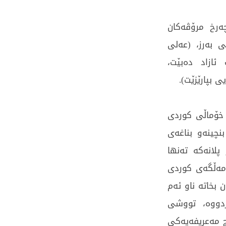
ه‌رخ مرۆڤه‌كان
 به‌رز، (عه‌لی‌
 ئازاد ده‌بێت،
ی‌ بپارێزێت).
‌ خۆماڵی‌ كوردی‌
نچینه‌و بناغه‌ی‌
پلانه‌كه‌ ته‌نها
مه‌ڵگه‌ی‌ كوردی‌
 بخاته‌ ناو ئه‌م
ردووه‌، تووشی‌
 مه‌عریفه‌یه‌كی‌