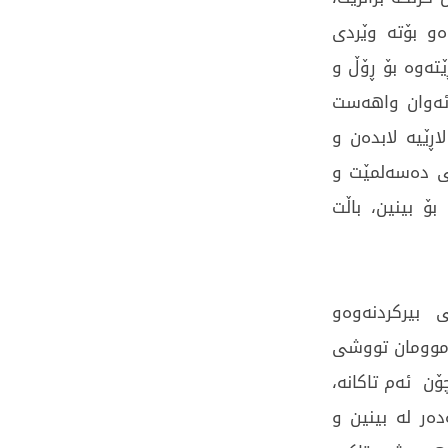
‌و بۆته‌ وێردی‌
ێته‌وه‌ بۆ ڕۆڵ و
،ئه‌وان واهه‌ست
اڕێیه‌ لابده‌ن و
ی‌ ده‌سه‌لمێت و
ت بۆ بینین، باڵت
 بیركردنه‌وه‌و
‌موومان تووشی‌
ۆن ئه‌م تاكانه‌،
ده‌ر له‌ بینین و