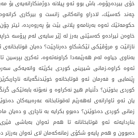
خۆی‌ بیرده‌چۆوه‌، باش بوو ئه‌و پیلانه‌ دوژمنكارانه‌یه‌ی‌ بۆ مه‌
چه‌ند كه‌سێك، لادراو وانه‌كانی‌ زانست و بیركاری‌ كرانه‌وه‌
حكومه‌تێك ئه‌وه‌ به‌رنامه‌و پلانی‌ بێت بۆ په‌روه‌رده‌، ئیتر چ
خاوه‌ن ئیراده‌و كه‌سێتی‌ به‌رز له‌ ژێر سایه‌ی‌ له‌م پرۆسه‌ خراپه
نازانێت و مرۆڤێكی‌ تێكشكاو ده‌رناچێت؟ ده‌یان قوتابخانه‌ی‌ ئه
به‌ناوی‌ جیاوه‌ له‌م هه‌رێمه‌دا كراونه‌ته‌وه‌، ئه‌كرێ‌ بپرسین تا
ئه‌وه‌ كراوه‌،زمانی‌ شیرینی‌ كوردی‌ بكرێته‌ وانه‌یه‌كی‌ سه‌ر
ڕێنمایی‌ و فه‌رمان ئه‌و قوتابخانه‌و خوێندنگه‌یانه‌ ناچاربكرێن
كوردی‌ بخوێنن؟ دڵنیام هیچ نه‌كراوه‌ و نه‌بۆته‌ بابه‌تێكی‌ گرنگ ل
یان ئه‌و ئاوارانه‌ی‌ له‌هه‌رێم له‌قوتابخانه‌ عه‌ره‌بیه‌كان ده‌خوێ
زمانی‌ كوردی‌ ده‌خوێنن؟ ده‌بوو بكرایه‌ به‌ ناچاری‌ و ده‌یان م
بناردایه‌ته‌ ئه‌و قوتابخانانه‌ تا هه‌م ئه‌وان به‌باشی‌ فێری
ده‌بوون و هه‌م پایه‌و شكۆی‌ زمانه‌كه‌مان لای‌ ئه‌وان به‌رزتر ده