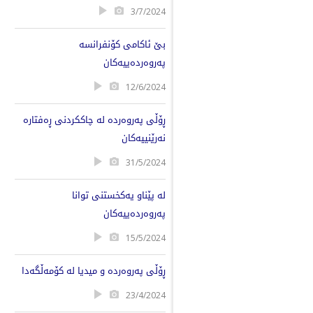
3/7/2024
بێ ئاکامی کۆنفرانسە
پەروەردەییەکان
12/6/2024
ڕۆڵی پەروەردە لە چاککردنی ڕەفتارە
نەرێنییەکان
31/5/2024
لە پێناو یەکخستنی توانا
پەروەردەییەکان
15/5/2024
ڕۆڵی پەروەردە و میدیا لە کۆمەڵگەدا
23/4/2024