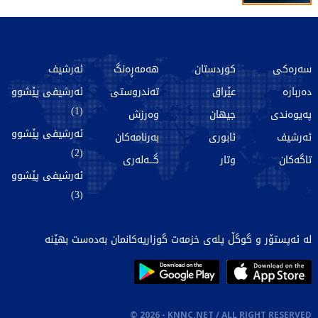
سەرەکی
کوردستان
هەمەڕەنگ
ئەرشیف
دەربارە
عێراق
تەندروستی
ئەرشیفی پێشوو
(1)
پەیوەندی
جیهان
وەرزش
ئەرشیفی پێشوو
ئەرشیف
ئابوری
بەرنامەکان
(2)
تاگەکان
وتار
گـــەلەری
ئەرشیفی پێشوو
(3)
لە ئەپستۆر و گوگڵ پلەی خزمەت گوزاریەکانمان بەدەست بهێنە
©
2026
- KNNC.NET / ALL RIGHT RESERVED