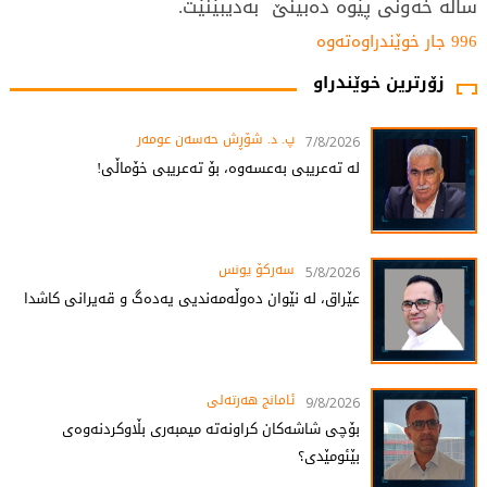
ساڵه‌ خه‌ونی‌ پێوه‌ ده‌بینێ‌ به‌دیبێنێت.
996 جار خوێندراوەتەوە
زۆرترین خوێندراو
پ. د. شۆڕش حەسەن عومەر
7/8/2026
لە تەعریبی بەعسەوە، بۆ تەعریبی خۆماڵی!
سەرکۆ یونس
5/8/2026
عێراق، لە نێوان دەوڵەمەندیی یەدەگ و قەیرانی کاشدا
ئامانج هەرتەلى
9/8/2026
بۆچی شاشەکان کراونەتە میمبەری بڵاوکردنەوەی
بێئومێدی؟