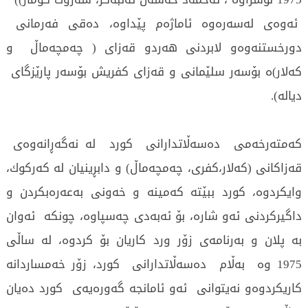
ئه‌وه‌ی‌ له‌سه‌ره‌وه‌ ئاماژه‌م پێداوه‌، ده‌قی‌ فه‌رمانی‌
دورخستنه‌وه‌و لابردنی‌ هه‌ردو قه‌زای‌ ( چه‌مچه‌ماڵ و
كه‌لار)ه‌ بۆسه‌ر سلێمانی‌ و قه‌زای‌ كفریش بۆسه‌ر پارێزگای‌
دیاله‌).
كه‌مته‌رخه‌می‌ ده‌سه‌ڵاتدارانی‌ كورد له‌ نه‌گه‌ڕانه‌وه‌ی‌
قه‌زاكانی‌ (كه‌لار،كفری‌، چه‌مچه‌ماڵ) و دابڕینیان له‌ كه‌ركوك،
وایكردوه‌، كورد ببێته‌ كه‌مینه‌ و خه‌ونی‌ به‌عه‌ره‌بكردن و
داگیركردنی‌ ئه‌و شاره‌، بۆ ئه‌به‌دی‌ چه‌سپاوه‌، چونكه‌ ئه‌وان
به‌ پلان و به‌رنامه‌ی‌ زۆر ورد كاریان بۆ كردوه‌، له‌ ساڵی‌
1975 وه‌ به‌ڵام ده‌سه‌ڵاتدارانی‌ كورد، زۆر خه‌مساردانه‌
كاریكردوه‌و نه‌یتوانی‌ ئه‌و ئامانجه‌ گه‌وره‌یه‌ی‌ كورد ده‌یان