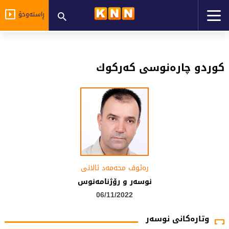
ڕاستەوخۆ
كوردو چاره‌نوسی‌ كه‌ركوك
رەئوف محەمەد ئالانی
نوسەر و رۆژنامەنوس
06/11/2022
وتارەکانی نوسەر