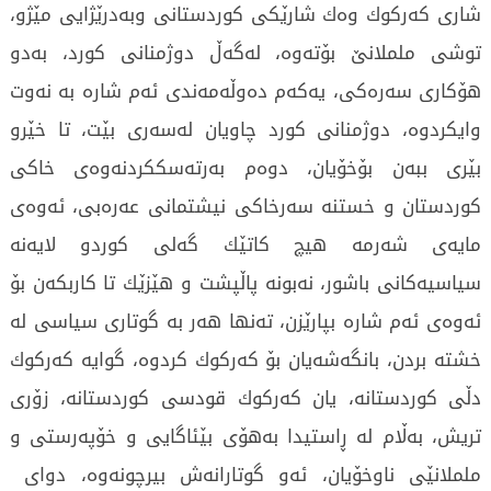
شاری‌ كه‌ركوك وه‌ك شارێكی‌ كوردستانی‌ وبه‌درێژایی‌ مێژو،
توشی‌ ململانێ بۆته‌وه‌، له‌گه‌ڵ دوژمنانی‌ كورد، به‌دو
هۆكاری‌ سه‌ره‌كی‌، یه‌كه‌م ده‌وڵه‌مه‌ندی‌ ئه‌م شاره‌ به‌ نه‌وت
وایكردوه‌، دوژمنانی‌ كورد چاویان له‌سه‌ری‌ بێت، تا خێرو
بێری‌ ببه‌ن بۆخۆیان، دوه‌م به‌رته‌سككردنه‌وه‌ی‌ خاكی‌
كوردستان و خستنه‌ سه‌رخاكی‌ نیشتمانی‌ عه‌ره‌بی‌، ئه‌وه‌ی‌
مایه‌ی‌ شه‌رمه‌ هیچ كاتێك گه‌لی‌ كوردو لایه‌نه‌
سیاسیه‌كانی‌ باشور، نه‌بونه‌ پاڵپشت و هێزێك تا كاربكه‌ن بۆ
ئه‌وه‌ی‌ ئه‌م شاره‌ بپارێزن، ته‌نها هه‌ر به‌ گوتاری‌ سیاسی‌ له‌
خشته‌ بردن، بانگه‌شه‌یان بۆ كه‌ركوك كردوه‌، گوایه‌ كه‌ركوك
دڵی‌ كوردستانه‌، یان كه‌ركوك قودسی‌ كوردستانه‌، زۆری‌
تریش، به‌ڵام له‌ ڕاستیدا به‌هۆی‌ بێئاگایی‌ و خۆپه‌رستی‌ و
ململانێی‌ ناوخۆیان، ئه‌و گوتارانه‌ش بیرچونه‌وه‌، دوای‌