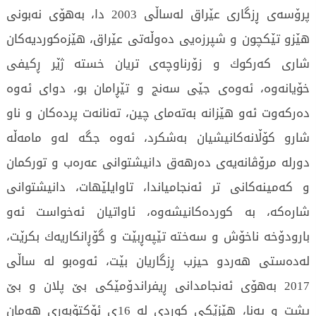
پرۆسه‌ی‌ ڕزگاری‌ عێراق له‌ساڵی‌ 2003 دا، به‌هۆی‌ نه‌بونی‌
هێزو تێكچون و شپرزه‌یی‌ ده‌وڵه‌تی‌ عێراق، هێزه‌كوردیه‌كان
شاری‌ كه‌ركوك و زۆرناوچه‌ی‌ تریان خسته‌ ژێر ڕكیفی‌
خۆیانه‌وه‌، ئه‌وه‌ی‌ جێی‌ سه‌نج و تێڕامان بو، دوای‌ ئه‌وه‌
ده‌ركه‌وت ئه‌و هێزانه‌ به‌ته‌مای‌ چین، ته‌نانه‌ت پرده‌كان و ناو
شارو كۆڵانه‌كانیشیان به‌شكرد، ئه‌وه‌ جگه‌ له‌و مامه‌ڵه‌
دورله‌ مرۆڤانه‌یه‌ی‌ ده‌رهه‌ق دانیشتوانی‌ عه‌ره‌ب و توركمان
و كه‌مینه‌كانی‌ تر ئه‌نجامیاندا، تاوایلێهات، دانیشتوانی‌
شاره‌كه‌، به‌ كورده‌كانیشه‌وه‌، ئاواتیان ئه‌خواست ئه‌و
بارودۆخه‌ ناخۆش و سه‌خته‌ تێپه‌ڕبێت و گۆڕانكاریه‌ك بكرێت،
له‌ده‌ستی‌ هه‌ردو حیزب ڕزگاریان بێت، ئه‌وه‌بو له‌ ساڵی‌
2017 به‌هۆی‌ ئه‌نجامدانی‌ ڕیفراندۆمێكی‌ بێ‌ پلان و بێ
پشت و په‌نا، هێزێكی‌ كوردی‌ له‌ 16ی‌ ئۆكتۆبه‌ری‌ هه‌مان