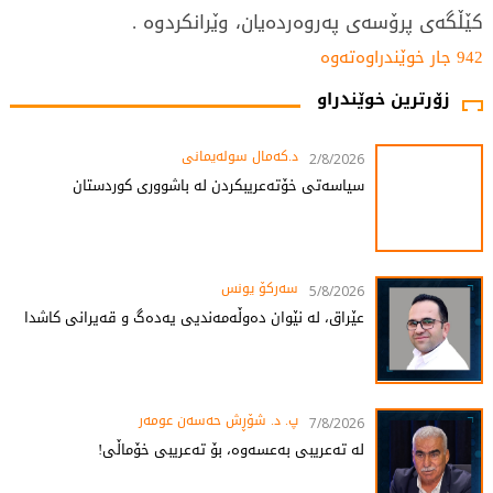
كێڵگه‌ی‌ پرۆسه‌ی‌ په‌روه‌رده‌یان، وێرانكردوه‌ .
942 جار خوێندراوەتەوە
زۆرترین خوێندراو
د.کەمال سولەیمانی
2/8/2026
سیاسەتی خۆتەعریبکردن لە باشووری کوردستان
سەرکۆ یونس
5/8/2026
عێراق، لە نێوان دەوڵەمەندیی یەدەگ و قەیرانی کاشدا
پ. د. شۆڕش حەسەن عومەر
7/8/2026
لە تەعریبی بەعسەوە، بۆ تەعریبی خۆماڵی!