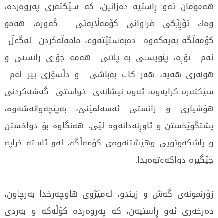
هه‌مومان ئه‌و ڕاستیه‌ ده‌زانین، كه‌ سێكته‌ری‌ په‌روه‌رده‌،
وه‌ك تۆڕێكی‌ فراوانی‌ کۆمەڵایەتی گه‌وره‌، هه‌مو
كۆمه‌ڵگه‌ به‌یه‌كه‌وه‌ ده‌به‌ستێته‌وه‌، مامه‌ڵه‌كردن له‌گه‌ڵ
ئه‌م تۆڕه‌، پێویستی‌ به‌ پلانی‌ هه‌مه‌ جۆری‌ زانستی‌ و
هونه‌ری‌ هه‌یه‌، هه‌ر كات به‌باشی‌ و دڵسۆزی‌ بیر له‌م
سێكته‌ره‌ كرایه‌وه‌، ئه‌وه‌ نیشانه‌ی‌ خواستی‌ گه‌شه‌كردنی‌
هۆشیاری‌ و زانستی‌ ئه‌سه‌لمێنێ‌، به‌پێچه‌وانه‌شه‌وه‌،
پشتگوێخستن و ئاوڕنه‌دانه‌وه‌ لێی‌، هه‌نگاوه‌ بۆ دواخستن
و پاشكه‌وتویی وهێشتنه‌وه‌ی‌ كۆمه‌ڵگه‌، له‌و ئاسته‌ خراپه‌
جێگیره‌ دواكه‌وتوه‌یدا.
زۆرنمونه‌ی‌ گه‌ش و زیندو، له‌مێژوی‌ هاوچه‌رخدا به‌رچاون،
ده‌رخه‌ری‌ ئه‌و ڕاستیه‌ن، كه‌ په‌روه‌رده‌ كۆڵه‌كه‌ و به‌ردی‌