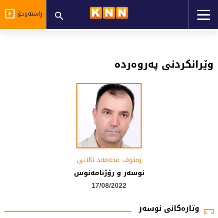
ڕاستەوخۆ
وێرانكردنی‌ په‌روه‌رده‌
رەئوف محەمەد ئالانی
نوسەر و رۆژنامەنوس
17/08/2022
وتارەکانی نوسەر