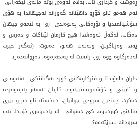
ڕه‌وشت و كرداری‌ تاك، به‌لاَم ئه‌وه‌ی‌ بۆته‌ مایه‌ی‌ نیگه‌رانی‌
ئه‌م هه‌مو ئاڵو گۆڕو داهێنانه‌ گه‌ورانه‌ له‌جیهاندا به‌ هۆی‌
سۆشیالمیدیا و تۆڕه‌كانی‌ په‌یوه‌ندی‌ زو به‌ ئێمه‌و جیهان
ده‌گات، له‌گه‌ڵ ئه‌وه‌شدا هیچ كارمان لێناكات و ده‌رس و
په‌ند وه‌رناگرین، وته‌یه‌ك هه‌بو، ده‌یوت: (ئه‌گه‌ر حیزب
له‌ده‌رگاوه‌ چوه‌ ژور، زانست له‌ په‌نجه‌ره‌وه‌، ده‌ڕواته‌ده‌ر).
جاران مامۆستا و فێركاره‌كانی‌ كورد به‌گیانێكی‌ نه‌ته‌وه‌یی‌
و ئایینی‌ و خۆشه‌ویستییه‌وه‌، كاریان له‌سه‌ر په‌ره‌وه‌رده‌
ده‌كرد، چه‌ندین سرودی‌ جوانیان، ده‌خسته‌ ناو هزرو بیری‌
منالاَنی‌ كورده‌وه‌، كێ‌ ده‌توانێ‌ له‌ یاده‌وه‌ری‌ خۆیدا، ئه‌و
سرودانه‌ بسڕێته‌وه‌؟