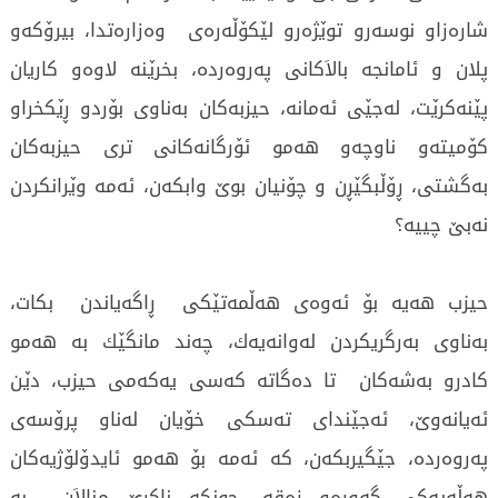
شاره‌زاو نوسه‌رو توێژه‌رو لێكۆڵه‌ره‌ی‌ وه‌زاره‌تدا، بیرۆكه‌و
پلان و ئامانجه‌ بالاَكانی‌ په‌روه‌رده‌، بخرێنه‌ لاوه‌و كاریان
پێنه‌كرێت، له‌جێی‌ ئه‌مانه‌، حیزبه‌كان به‌ناوی‌ بۆردو ڕێكخراو
كۆمیته‌و ناوچه‌و هه‌مو ئۆرگانه‌كانی‌ تری‌ حیزبه‌كان
به‌گشتی‌، ڕۆڵبگێڕن و چۆنیان بوێ‌ وابكه‌ن، ئه‌مه‌ وێرانكردن
نه‌بێ چییه‌؟
حیزب هه‌یه‌ بۆ ئه‌وه‌ی‌ هه‌ڵمه‌تێكی‌ ڕاگه‌یاندن بكات،
به‌ناوی‌ به‌رگریكردن له‌وانه‌یه‌ك، چه‌ند مانگێك به‌ هه‌مو
كادرو به‌شه‌كان تا ده‌گاته‌ كه‌سی‌ یه‌كه‌می‌ حیزب، دێن
ئه‌یانه‌وێ‌، ئه‌جێندای‌ ته‌سكی‌ خۆیان له‌ناو پرۆسه‌ی‌
په‌روه‌رده‌، جێگیربكه‌ن، كه‌ ئه‌مه‌ بۆ هه‌مو ئایدۆلۆژیه‌كان
هه‌ڵه‌یه‌كی‌ گه‌وره‌و زه‌قه‌، چونكه‌ ناكرێ‌ منالاَن به‌