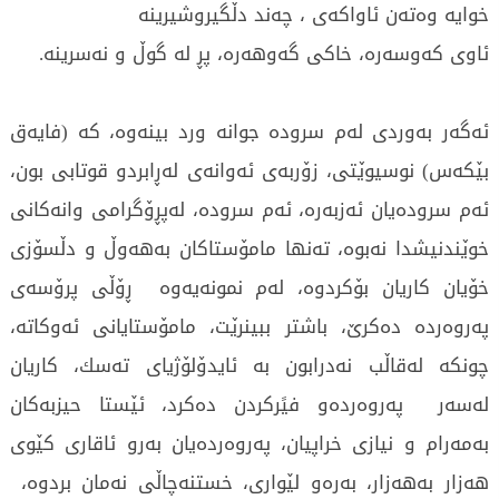
خوایه‌ وه‌ته‌ن ئاواكه‌ی‌ ، چه‌ند دڵگیروشیرینه‌
ئاوی‌ كه‌وسه‌ره‌، خاكی‌ گه‌وهه‌ره‌، پڕ له‌ گوڵ و نه‌سرینه‌.
ئه‌گه‌ر به‌وردی‌ له‌م سروده‌ جوانه‌ ورد بینه‌وه‌، كه‌ (فایه‌ق
بێكه‌س) نوسیوێتی‌، زۆربه‌ی‌ ئه‌وانه‌ی‌ له‌ڕابردو قوتابی بون،
ئه‌م سروده‌یان ئه‌زبه‌ره‌، ئه‌م سروده‌، له‌پڕۆگرامی‌ وانه‌كانی‌
خوێندنیشدا نه‌بوه‌، ته‌نها مامۆستاكان به‌هه‌وڵ و دڵسۆزی‌
خۆیان كاریان بۆكردوه‌، له‌م نمونه‌یه‌وه‌ ڕۆڵی‌ پرۆسه‌ی‌
په‌روه‌رده‌ ده‌كرێ‌، باشتر ببینرێت، مامۆستایانی‌ ئه‌وكاته‌،
چونكه‌ له‌قاڵب نه‌درابون به‌ ئایدۆلۆژیای‌ ته‌سك، كاریان
له‌سه‌ر په‌روه‌رده‌و فیًركردن ده‌كرد، ئێستا حیزبه‌كان
به‌مه‌رام و نیازی‌ خراپیان، په‌روه‌رده‌یان به‌رو ئاقاری‌ كێوی‌
هه‌زار به‌هه‌زار، به‌ره‌و لێواری‌، خستنه‌چاڵی‌ نه‌مان بردوه‌،