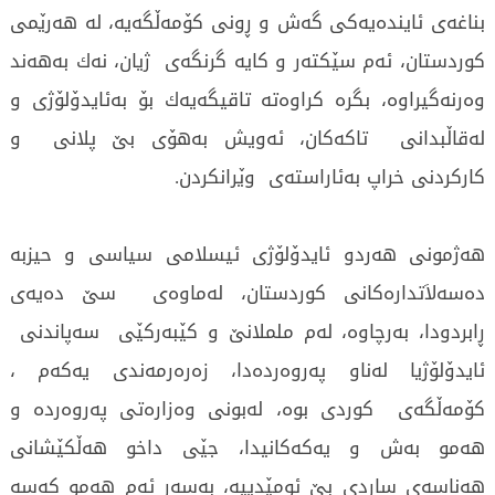
بناغه‌ی‌ ئاینده‌یه‌كی‌ گه‌ش و ڕونی‌ كۆمه‌ڵگه‌یه‌، له‌ هه‌رێمی‌
كوردستان، ئه‌م سێكته‌ر و كایه‌ گرنگه‌ی‌ ژیان، نه‌ك به‌هه‌ند
وه‌رنه‌گیراوه‌، بگره‌ كراوه‌ته‌ تاقیگه‌یه‌ك بۆ به‌ئایدۆلۆژی‌ و
له‌قاڵبدانی‌ تاكه‌كان، ئه‌ویش به‌هۆی‌ بێ پلانی‌ و
كاركردنی‌ خراپ به‌ئاراسته‌ی‌ وێرانكردن.
هه‌ژمونی‌ هه‌ردو ئایدۆلۆژی‌ ئیسلامی‌ سیاسی‌ و حیزبه‌
ده‌سه‌لاَتداره‌كانی‌ كوردستان، له‌ماوه‌ی‌ سێ ده‌یه‌ی‌
ڕابردودا، به‌رچاوه‌، له‌م ململانێ‌ و كێبەر‌كێی‌ سه‌پاندنی‌
ئایدۆلۆژیا له‌ناو په‌روه‌رده‌دا، زه‌ره‌رمه‌ندی‌ یه‌كه‌م ،
كۆمه‌ڵگه‌ی‌ كوردی‌ بوه‌، له‌بونی‌ وه‌زاره‌تی‌ په‌روه‌رده‌ و
هه‌مو به‌ش و یه‌كه‌كانیدا، جێی‌ داخو هه‌ڵكێشانی‌
هه‌ناسه‌ی‌ ساردی‌ بێ‌ ئومێدییه‌، به‌سه‌ر ئه‌م هه‌مو كه‌سه‌