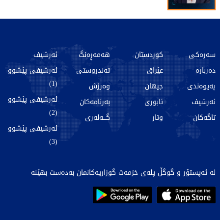
سەرەکی
کوردستان
هەمەڕەنگ
ئەرشیف
دەربارە
عێراق
تەندروستی
ئەرشیفی پێشوو
(1)
پەیوەندی
جیهان
وەرزش
ئەرشیفی پێشوو
ئەرشیف
ئابوری
بەرنامەکان
(2)
تاگەکان
وتار
گـــەلەری
ئەرشیفی پێشوو
(3)
لە ئەپستۆر و گوگڵ پلەی خزمەت گوزاریەکانمان بەدەست بهێنە