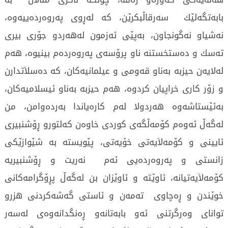
بابه‌تگه‌لێك سه‌رقاڵبكرێن، كه‌ له‌ڕوی‌ په‌روه‌رده‌ییه‌وه‌،
نه‌شیاو نه‌گونجاون، به‌پێی‌ ئه‌زمون له‌هه‌ردو جۆری‌ بیری‌
ته‌سك و ده‌ستخستنه‌ ناو پرۆسه‌ی‌ په‌روه‌رده‌م بینیوه‌، هه‌م
له‌لایه‌ن حیزبه‌ به‌ناو قه‌ومی‌ و عیلمانیه‌كان، كه‌ ده‌سلاَتدارن
و زۆر كاری‌ خراپیان كردوه‌، هه‌م حیزبه‌ به‌ناو ئیسلامیه‌كان،
به‌ئێستاشه‌وه‌ هه‌ردولا له‌م كاره‌یاندا به‌رده‌وامن، من
له‌گه‌ڵ ئه‌وه‌م كۆمه‌ڵگه‌ی‌ كوردی‌ خاوه‌ن كه‌لتورو ڕۆشنبیری‌
ئایینی‌ و كۆمه‌لاَیه‌تی‌ خۆیه‌تی‌، پێویسته‌ به‌ شێوازێكی‌
زانستی‌ و په‌روه‌رده‌یی ئه‌م نه‌ریت و ڕۆشنبیریه‌
كۆمه‌لاَیه‌تیانه‌، ئاوێته‌ و ئاوێزان بن له‌گه‌ڵ پڕۆگرامه‌كانی‌
خوێندن و ڕه‌چاوی‌ ته‌مه‌ن و ئاستی‌ گه‌شه‌كردنی‌ هزرو
توانای‌ وه‌رگرتنی‌ ئه‌و بابه‌تانه‌و ڕه‌نگدانه‌وه‌ی‌ له‌سه‌ر