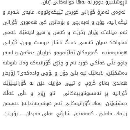
ناڕۆشنبیرو دوور له‌ به‌ها جوانه‌كانی‌ ژیان،
ئه‌وه‌ی‌ ئه‌مڕۆ گۆرانی‌ كوردی‌ تێیكه‌وتووه‌، مایه‌ی‌ شه‌رم و
نیگه‌رانیه‌، چۆن و له‌به‌رچی‌ و بۆحاتری‌ كێ‌ هه‌موری‌ گۆرانی‌
ئه‌م میلله‌ته‌ وێران بكرێت و كه‌س و هیچ لایه‌نێك خه‌می‌
نه‌خوات؟ ده‌یان كه‌سی‌ ده‌نگ ناشاز دروست بوون، گۆرانی‌
هونه‌رمه‌نده‌ گه‌وره‌كان ئه‌ڵێنه‌وه‌و خراپیان ده‌كه‌ن و له‌به‌ر
چاوو دڵی‌ خه‌ڵكی‌ كورد تام و چێژی‌ گۆرانیه‌كه‌ وه‌ك شوشه‌
ده‌شكێنن، لایه‌نێك نیه‌ بڵێ‌ چۆن و بۆچی‌ واده‌كه‌ی‌؟ زۆرجار
هه‌ندێ‌ به‌ناو گروپ و تیپی‌ مۆزیك دێن به‌ گۆرانیبێژێك
گۆرانیه‌ پڕ ئه‌فسوناوییه‌كانی‌ ناو ڕۆح و دڵی‌ خه‌ڵك
ده‌شێوێنن، وه‌ك گۆرانیه‌كانی‌ ئه‌م هونه‌رمه‌ندانه‌( حه‌سه‌ن
زیره‌ك، ماملێ‌ ، كه‌مه‌ندی‌، شارۆخ، عه‌لی‌ مه‌ردان..... زۆریتر).