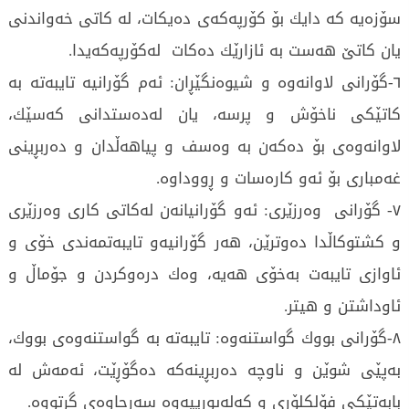
سۆزه‌یه‌ كه‌ دایك بۆ كۆرپه‌كه‌ی‌ ده‌یكات، له‌ كاتی‌ خه‌واندنی
یان كاتێ‌ هه‌ست به‌ ئازارێك ده‌كات له‌كۆرپه‌كه‌یدا.
٦-گۆرانی‌ لاوانه‌وه‌ و شیوه‌نگێڕان: ئه‌م گۆرانیه‌ تایبه‌ته‌ به‌
كاتێكی‌ ناخۆش و پرسه‌، یان له‌ده‌ستدانی‌ كه‌سێك،
لاوانه‌وه‌ی‌ بۆ ده‌كه‌ن به‌ وه‌سف و پیاهه‌ڵدان و ده‌ربڕینی‌
غه‌مباری‌ بۆ ئه‌و كاره‌سات و ڕووداوه‌.
٧- گۆرانی‌ وه‌رزێری‌: ئه‌و گۆرانیانه‌ن له‌كاتی‌ كاری‌ وه‌رزێری‌
و كشتوكاڵدا ده‌وترێن، هه‌ر گۆرانیه‌و تایبه‌تمه‌ندی‌ خۆی‌ و
ئاوازی‌ تایبه‌ت به‌خۆی‌ هه‌یه‌، وه‌ك دره‌وكردن و جۆماڵ و
ئاوداشتن و هیتر.
٨-گۆرانی‌ بووك گواستنه‌وه‌: تایبه‌ته‌ به‌ گواستنه‌وه‌ی‌ بووك،
به‌پێی‌ شوێن و ناوچه‌ ده‌ربڕینه‌كه‌ ده‌گۆڕێت، ئه‌مه‌ش له‌
بابه‌تێكی‌ فۆلكلۆری‌ و كه‌له‌پورییه‌وه‌ سه‌رچاوه‌ی‌ گرتووه‌.