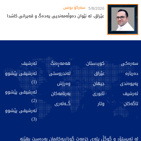
سەرکۆ یونس
5/8/2026
عێراق، لە نێوان دەوڵەمەندیی یەدەگ و قەیرانی کاشدا
سەرەکی
کوردستان
هەمەڕەنگ
ئەرشیف
دەربارە
عێراق
تەندروستی
ئەرشیفی پێشوو
(1)
پەیوەندی
جیهان
وەرزش
ئەرشیفی پێشوو
ئەرشیف
ئابوری
بەرنامەکان
(2)
تاگەکان
وتار
گـــەلەری
ئەرشیفی پێشوو
(3)
لە ئەپستۆر و گوگڵ پلەی خزمەت گوزاریەکانمان بەدەست بهێنە