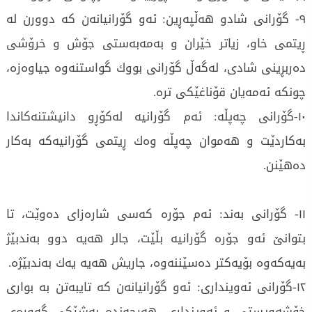
٩- گۆرانی‌ شادو هه‌ڵپه‌ڕین: ئه‌و گۆرانیانه‌ن كه‌ دوورن له‌
ڕیتمی‌ خاو، زیاتر خێران و به‌مه‌به‌ستی‌ جۆش و خرۆشی‌
ده‌ربڕینی‌ شادی‌، له‌گه‌ڵ گۆرانی‌ بووك گواستنه‌وه‌ جیاوه‌زه‌،
چونكه‌ ئه‌مه‌یان قۆناغێكی‌ تره‌.
١٠-گۆرانی‌ چه‌پڵه‌: ئه‌م گۆرانیه‌ له‌كۆڕو دانیشتنه‌كاندا
به‌كاردێت و هه‌موان چه‌پڵه‌ وه‌ك ڕیتمی‌ گۆرانیه‌كه‌ به‌كار
ده‌هێنن.
١١- گۆرانی‌ به‌ند: ئه‌م جۆره‌ كه‌سی‌ شاره‌زای‌ ده‌وێت، تا
بتوانێ‌ ئه‌و جۆره‌ گۆرانیه‌ بڵێت، جالر هه‌یه‌ دوو به‌ندبێژ
به‌یه‌كه‌وه‌ بۆیه‌كتر ده‌سێننه‌وه‌، جاریش هه‌یه‌ یه‌ك به‌ندبێژه‌.
١٢-گۆرانی‌ ئه‌وینداری‌: ئه‌و گۆرانیانه‌ن كه‌ تایبه‌تن به‌ بواری‌
خۆشه‌ویستی‌ و ئه‌وینداری‌، هه‌رچه‌نده‌ به‌شێكی‌ گه‌وره‌ی‌