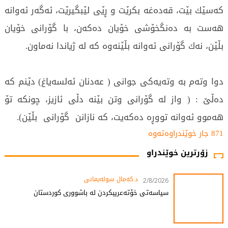
كه‌سێك بێت، قه‌ده‌غه‌ بكرێت و ڕێی‌ لێبگیرێت، ئه‌گه‌ر ئه‌وانه‌
هه‌ست به‌ ده‌نگخۆشی‌ خۆیان ده‌كه‌ن، با گۆرانی‌ خۆیان
بڵێن، نه‌ك گۆرانی‌ ئه‌وانه‌ بڵێنه‌وه‌ كه‌ له‌ ژیاندا نه‌ماون.
دوا وته‌م به‌ وته‌یه‌كی‌ جوانی‌ ( عه‌دنان ئه‌لسه‌یاغ) دێنم كه‌
ده‌ڵێ‌ : ( واز له‌ گۆرانی‌ وتن بێنه‌ دڵی‌ ئازیز، چونكه‌ تۆ
هه‌موو ئه‌وانه‌ تووڕه‌ ده‌كه‌یت، كه‌ نازانن گۆرانی‌ بڵێن).
871 جار خوێندراوەتەوە
زۆرترین خوێندراو
د.کەمال سولەیمانی
2/8/2026
سیاسەتی خۆتەعریبکردن لە باشووری کوردستان