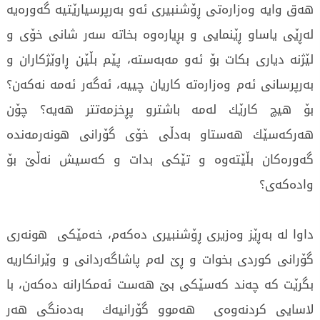
هه‌ق وایه‌ وه‌زاره‌تی‌ ڕۆشنبیری‌ ئه‌و به‌رپرسیارێتیه‌ گه‌وره‌یه‌
له‌ڕێی‌ یاساو ڕێنمایی‌ و بڕیاره‌وه‌ بخاته‌ سه‌ر شانی‌ خۆی‌ و
لێژنه‌ دیاری‌ بكات بۆ ئه‌و مه‌به‌سته‌، پێم بڵێن ڕاوێژكاران و
به‌رپرسانی‌ ئه‌م وه‌زاره‌ته‌ كاریان چییه‌، ئه‌گه‌ر ئه‌مه‌ نه‌كه‌ن؟
بۆ هیچ كارێك له‌مه‌ باشترو پڕخزمه‌تتر هه‌یه‌؟ چۆن
هه‌ركه‌سێك هه‌ستاو به‌دڵی‌ خۆی‌ گۆرانی‌ هونه‌رمه‌نده‌
گه‌وره‌كان بڵێته‌وه‌ و تێكی‌ بدات و كه‌سیش نه‌ڵێ‌ بۆ
واده‌كه‌ی‌؟
داوا له‌ به‌ڕێز وه‌زیری‌ ڕۆشنبیری‌ ده‌كه‌م، خه‌مێكی‌ هونه‌ری‌
گۆرانی‌ كوردی‌ بخوات و ڕێ له‌م پاشاگه‌ردانی‌ و وێرانكاریه‌
بگرێت كه‌ چه‌ند كه‌سێكی‌ بێ‌ هه‌ست ئه‌مكارانه‌ ده‌كه‌ن، با
لاسایی‌ كردنه‌وه‌ی‌ هه‌موو گۆرانیه‌ك به‌ده‌نگی‌ هه‌ر