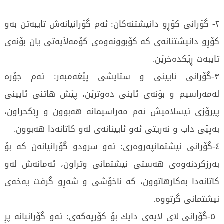
٢- گۆرانی‌ كۆڕو دانیشتنه‌كان: ئه‌م گۆرانیانه‌ش تایبه‌تن به‌و
كۆڕو دانیشتنانه‌ی‌ كه‌ كۆبوونه‌وه‌ی‌ كۆمه‌لاَیه‌تی‌ یان بۆنه‌ی‌
تایبه‌ت ڕێكده‌خرێن.
٣-گۆرانی‌ ئایینی‌ و ستایشی‌ پێغه‌مبه‌ر: ئه‌م جۆره‌
له‌مه‌راسیم و بۆنه‌ی‌ ئاینی‌ ده‌وترێن، پێش هاتنی‌ ئایینی‌
پیرۆزی‌ ئیسلامیش ئه‌م مه‌راسیمانه‌ هه‌بوون و ڕبَكحراون،
به‌پێی‌ داب و نه‌ریتی‌ ئه‌و ئایینانه‌ی‌ له‌و كاتانه‌دا هه‌بوون.
٤-گۆرانی‌ نیشتمانپه‌روه‌ری‌: ئه‌و سرودو گۆرانیانه‌ن كه‌ بۆ
به‌رزكردنه‌وه‌ی‌ هه‌ستی‌ نیشتمانی‌ وتراون، ئه‌مانه‌ش له‌و
كاتانه‌دا به‌كارهاتوون، كه‌ ناخۆشی‌ و شه‌ڕو گرفت یه‌خه‌ی‌
نیشتمانی‌ گرتووه‌.
٥-گۆرانی‌ لای‌ لایه‌ی‌ دایك بۆ كۆرپه‌كه‌ی‌: ئه‌و گۆرانیانه‌ پڕ