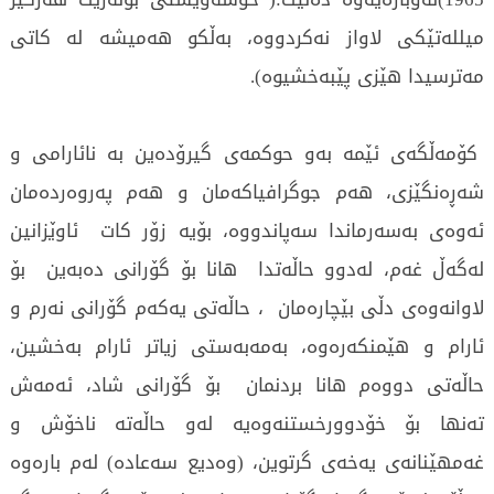
میلله‌تێكی‌ لاواز نه‌كردووه‌، به‌ڵكو هه‌میشه‌ له‌ كاتی‌
مه‌ترسیدا هێزی‌ پێبه‌خشیوه‌).
كۆمه‌ڵگه‌ی‌ ئێمه‌ به‌و حوكمه‌ی‌ گیرۆده‌ین به‌ نائارامی‌ و
شه‌ڕه‌نگێزی‌، هه‌م جوگرافیاكه‌مان و هه‌م په‌روه‌رده‌مان
ئه‌وه‌ی‌ به‌سه‌رماندا سه‌پاندووه‌، بۆیه‌ زۆر كات ئاوێزانین
له‌گه‌ڵ غه‌م، له‌دوو حاڵه‌تدا هانا بۆ گۆرانی ده‌به‌ین بۆ
لاوانه‌وه‌ی‌ دڵی‌ بێچاره‌مان ‌، حاڵه‌تی‌ یه‌كه‌م گۆرانی‌ نه‌رم و
ئارام و هێمنكه‌ره‌وه‌، به‌مه‌به‌ستی‌ زیاتر ئارام به‌خشین،
حاڵه‌تی‌ دووه‌م هانا بردنمان بۆ گۆرانی‌ شاد، ئه‌مه‌ش
ته‌نها بۆ خۆدوورخستنه‌وه‌یه‌ له‌و حاڵه‌ته‌ ناخۆش و
غه‌مهێنانه‌ی‌ یه‌خه‌ی‌ گرتوین، (وه‌دیع سه‌عاده‌) له‌م باره‌وه‌