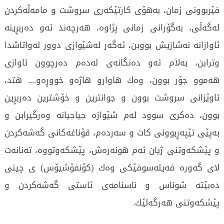
فێربوونی‌ زمان، به‌هۆی‌ كارتێكه‌ری‌ سروشت و مامه‌ڵه‌كردن
له‌گه‌ڵی‌، به‌گۆرانی‌ زمانی‌ پژاوه‌، هه‌رچه‌ند ئه‌و ده‌ربڕینه‌
ئاوازانه‌ نه‌شازیش بووبن، ئه‌گه‌ر له‌شێوازی‌ دوور له‌واتاشدا
وترابن، به‌لاَم ئه‌و ده‌نگانه‌ی‌ له‌ده‌م ده‌رچوون ئاوازی
هه‌موو جۆر بوون، وه‌ك هاوارو هاژه‌و خووڕه‌و.... هتد،
ئاوێزانی‌ سروشت بوون و جوانترین و خۆشترین ده‌ربڕین
بوون، ده‌كرێ‌ سوود له‌م شێوازه‌ جیاجیانه‌ وه‌رگیرابن و
به‌پێی‌ تێپه‌ڕبوونی‌ كات و سه‌رده‌م، قۆناغه‌كانی‌ گه‌شه‌كردن
و پێشكه‌وتنی‌ ژیان ئه‌م هونه‌ره‌ش، پێشكه‌وتووه‌، ته‌نانه‌ت
لای‌ گه‌وره‌ فه‌یله‌سوفێكی‌ وه‌ك (كۆنفۆشیۆس) ی‌ چینی‌
ده‌بێته‌ شوناس و ناسنامه‌ی‌ ئاستی‌ گه‌شه‌كردن و
پێشكه‌وتنی‌ هه‌رگه‌لێك.