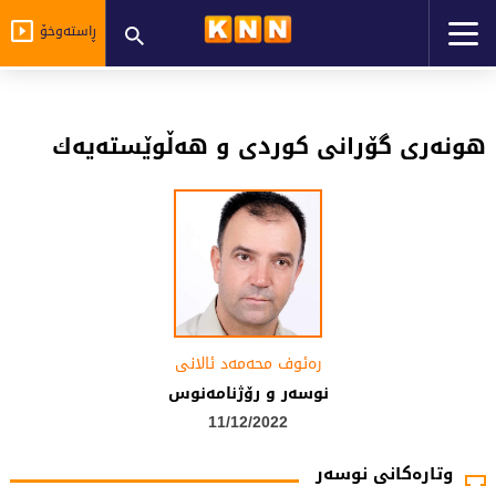
ڕاستەوخۆ
هونه‌ری‌ گۆرانی‌ كوردی‌ و هه‌ڵوێسته‌یه‌ك
رەئوف محەمەد ئالانی
نوسەر و رۆژنامەنوس
11/12/2022
وتارەکانی نوسەر