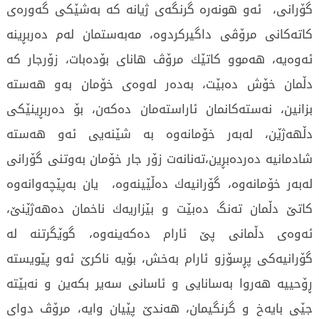
گۆرانی‌، ئه‌و هونه‌ره‌ گرنگه‌ی‌ ژیانه‌ كه‌ به‌شێكی‌ گه‌وره‌ی‌
كاته‌كانی‌ مرۆڤی‌ داگیركردوه‌، مه‌به‌ستمان له‌م ده‌ربڕینه‌
ئه‌وه‌یه‌، هه‌موو كاتێك مرۆڤ هانای‌ بۆده‌بات، زۆرجار كه‌
دڵمان خۆش ده‌بێت، به‌ده‌ر له‌وه‌ی‌ خۆمان به‌و هه‌سته‌
بزانین، نه‌سته‌كانمان ئاراسته‌مان ده‌كه‌ن، بۆ ده‌ربڕینێكی‌
دڵهه‌ژێن، له‌به‌ر خۆمانه‌وه‌ به‌ شێنه‌یی‌ ئه‌و هه‌سته‌
شادمانیه‌ ده‌رده‌بڕین،ته‌نانه‌ت زۆر جار خۆمان به‌وتنی‌ گۆرانی‌
له‌به‌ر خۆمانه‌وه‌، گۆرانیه‌ك ده‌ڵێینه‌وه‌، یان به‌پێچه‌وانه‌وه‌
كاتێ‌ دڵمان ته‌نگ ده‌بێت و بێزاریه‌ك ناخمان ده‌هه‌ژێنێ‌،
ئه‌وه‌ی‌ دڵمانی‌ پێ ئارام ده‌كه‌ینه‌وه‌، گوێگرتنه‌ له‌
گۆرانیه‌كی‌ پڕسۆزو ئارام به‌خش، بۆیه‌ ناكرێ‌ ئه‌و پێویسته‌
ڕۆحییه‌ هه‌روا به‌سانایی‌ و ئاسانی‌ سه‌یر بكه‌ین و نه‌بێته‌
جێی‌ بایه‌خ و گرنگیمان، هه‌ندێ‌ پێیان وایه‌، مرۆڤ دوای‌