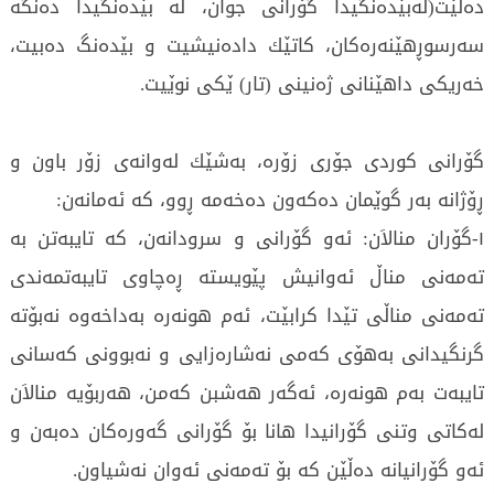
ده‌ڵێت(له‌بێده‌نگیدا گۆرانی‌ جوان، له‌ بێده‌نگیدا ده‌نگه‌
سه‌رسوڕهێنه‌ره‌كان، كاتێك داده‌نیشیت و بێده‌نگ ده‌بیت،
خه‌ریكی‌ داهێنانی‌ ژه‌نینی‌ (تار) ێكی‌ نوێیت.
گۆرانی‌ كوردی‌ جۆری‌ زۆره‌، به‌شێك له‌وانه‌ی‌ زۆر باون و
ڕۆژانه‌ به‌ر گوێمان ده‌كه‌ون ده‌خه‌مه‌ ڕوو، كه‌ ئه‌مانه‌ن:
١-گۆران منالاَن: ئه‌و گۆرانی‌ و سرودانه‌ن، كه‌ تایبه‌تن به‌
ته‌مه‌نی‌ مناڵ ئه‌وانیش پێویسته‌ ڕه‌چاوی‌ تایبه‌تمه‌ندی‌
ته‌مه‌نی‌ مناڵی‌ تێدا كرابێت، ئه‌م هونه‌ره‌ به‌داخه‌وه‌ نه‌بۆته‌
گرنگیدانی‌ به‌هۆی‌ كه‌می‌ نه‌شاره‌زایی‌ و نه‌بوونی‌ كه‌سانی‌
تایبه‌ت به‌م هونه‌ره‌، ئه‌گه‌ر هه‌شبن كه‌من، هه‌ربۆیه‌ منالاَن
له‌كاتی‌ وتنی‌ گۆرانیدا هانا بۆ گۆرانی‌ گه‌وره‌كان ده‌به‌ن و
ئه‌و گۆرانیانه‌ ده‌ڵێن كه‌ بۆ ته‌مه‌نی‌ ئه‌وان نه‌شیاون.