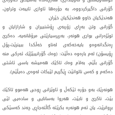
گۆرانی‌ داگیركردووه‌، به‌ جۆره‌ها ئاوازی‌ تایبه‌ت وتراون،
هه‌ندێكیان خاوو هه‌ندێكیان خێران.
گۆرانی‌ وتن به‌ڕای‌ زۆربه‌ی‌ ڕۆشنبیران و شارازایان و
توێژه‌رانی‌ بواری‌ هونه‌ر، به‌رپرسیارێتی‌ مرۆڤانه‌یه‌، ده‌كرێ‌
ڕه‌نگدانه‌وه‌و بایه‌خه‌كه‌ی‌ له‌ناو خه‌ڵكدا ببینرێت،پۆل
ڕۆیسۆن) له‌م باره‌وه‌ ده‌ڵێت: (وه‌ك گۆرانیبێژێك ئه‌ركی‌ منه‌
گۆرانی‌ بڵێم، به‌لاَم وه‌ك تاكێك هه‌میشه‌ باسی‌ ئاشتی‌
ده‌كه‌م و كه‌س ناتوانێت ڕێگریم لێبكات له‌وه‌ی‌ ده‌یڵێم).
هونه‌رێك به‌و جۆره‌ تێكه‌ڵ و ئاوێزانی‌ ڕوحی‌ هه‌موو تاكێك
بێت، ناكرێ‌ و نابێت، هه‌روا به‌سانایی‌ و ساده‌یی‌ لێی‌
بڕوانرێت، یان ئه‌م هونه‌ره‌ بكرێته‌ گاڵته‌جاڕی‌ چه‌ند كه‌سێكی‌