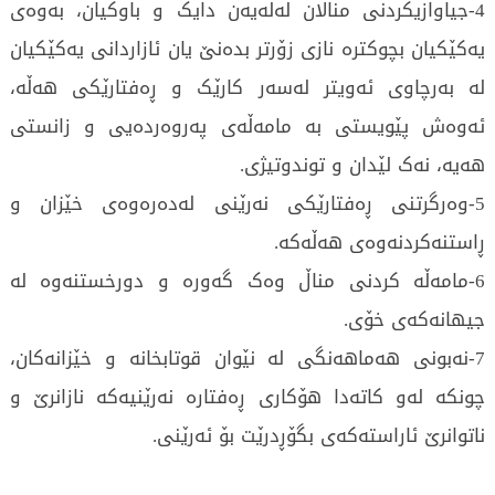
4-جیاوازیکردنی مناڵان لەلەیەن دایک و باوکیان، بەوەی
یەکێکیان بچوکترە نازی زۆرتر بدەنێ یان ئازاردانی یەکێکیان
لە بەرچاوی ئەویتر لەسەر کارێک و ڕەفتارێکی هەڵە،
ئەوەش پێویستی بە مامەڵەی پەروەردەیی و زانستی
هەیە، نەک لێدان و توندوتیژی.
5-وەرگرتنی ڕەفتارێکی نەرێنی لەدەرەوەی خێزان و
ڕاستنەکردنەوەی هەڵەکە.
6-مامەڵە کردنی مناڵ وەک گەورە و دورخستنەوە لە
جیهانەکەی خۆی.
7-نەبونی هەماهەنگی لە نێوان قوتابخانە و خێزانەکان،
چونکە لەو کاتەدا هۆکاری ڕەفتارە نەرێنیەکە نازانرێ و
ناتوانرێ ئاراستەکەی بگۆڕدرێت بۆ ئەرێنی.