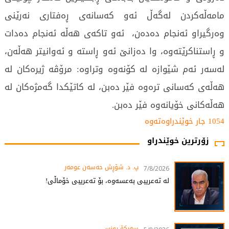
مامەڵەکردن لەگەڵ ئەو کەسانەی ڕەفتاری نەرێنی
وەرگیراو ئەنجام دەدەن، ئەو تاکەی هەڵە ئەنجام دەدات
و ڕاستناکرێتەوە، وا دەزانێ ئەو ڕاستە و ئەوانیتر هەڵەن،
لەسەر ئەم شێوازە لە کۆنەوە وتراوە: مرۆڤە ژیرەکان لە
هەڵەی کەسانی ترەوە فێر دەبن، لە کاتێکدا گەمژەکان لە
هەڵەکانی خۆیانەوە فێر دەبن.
1054 جار خوێندراوەتەوە
زۆرترین خوێندراو
پ. د. شۆڕش حەسەن عومەر
7/8/2026
لە تەعریبی بەعسەوە، بۆ تەعریبی خۆماڵی!
سەرکۆ یونس