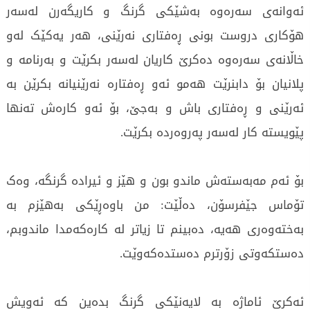
ئەوانەی سەرەوە بەشێکی گرنگ و کاریگەرن لەسەر
هۆکاری دروست بونی ڕەفتاری نەرێنی، هەر یەکێک لەو
خاڵانەی سەرەوە دەکرێ کاریان لەسەر بکرێت و بەرنامە و
پلانیان بۆ دابنرێت هەمو ئەو ڕەفتارە نەرێنیانە بکرێن بە
ئەرێنی و ڕەفتاری باش و بەجێ، بۆ ئەو کارەش تەنها
پێویستە کار لەسەر پەروەردە بکرێت.
بۆ ئەم مەبەستەش ماندو بون و ‌هێز و ئیرادە گرنگە، وەک
تۆماس جێفرسۆن، دەڵێت: من باوەڕێکی بەهێزم بە
بەختەوەری هەیە، دەبینم تا زیاتر لە کارەکەمدا ماندوبم،
دەستکەوتی زۆرترم دەستدەکەوێت.
ئەکرێ ئاماژە بە لایەنێکی گرنگ بدەین کە ئەویش