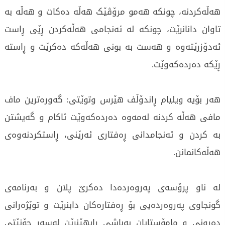
هەڵەکردنە، چونکە هەمو مرۆڤێک هەڵە دەکات و هەڵە بە
تاوان دانانرێت، چونکە لە ئەنجامی هەڵەکردن ڕێی ڕاست
ئەدۆزرێتەوە و هەست بە بونی هەڵەکە دەکرێت و ڕاستە
ڕێکە دەردەکەوێت.
هەر بۆیە ویلیام ڕاندۆڵف هێرس وتوێتی: گەورەترین ماف
مافی هەڵە کردنە لەمەوە دەردەکەوێت ئاکام و گەیشتن
بە کردن و ئەنجامدانی ڕەفتاری ئەرێنی، ڕاستکردنەوەی
هەڵەکانمانن.
لە ناو پرۆسەی پەروەردەدا دەکرێ پلان و بەرنامەی
گونجاوی پەروەردەیی بۆ ڕەفتارەکان دابنرێت و توێژەرانی
دەرونی و مامۆستایان بەباشی ڕابهێنرێن لەسەر چۆنێتی