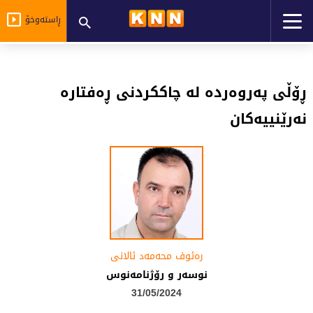
ڕاستەوخۆ
ڕۆڵی پەروەردە لە چاککردنی ڕەفتارە
نەرێنییەکان
رەئوف محەمەد ئالانی
نوسەر و رۆژنامەنوس
31/05/2024