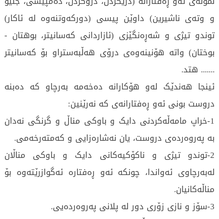
نمونەی ئەو ڕەفتارانە (دزیکردن، درۆکردن، دەمپیسی، جنێو
و وتەی ناشیرین) داوێن پیسی (دورکەوتنەوە لە ئاکار)
توندو تیژی و شەڕەنگێزی (ئازاردانی کەسانیتر، بوهتان -
بوختان) واتە هۆنینەوەی درۆی هەڵبەستراو بۆ کەسانیتر
....... هتد.
ئینجا هەندێک لەو هۆکارانە دەخەمە بەرچاو کە دەبنە
دروست بونی ئەو ڕەفتارانەی کە نەرێنین:
1-خراپ مامەڵەکردنی دایک و باوکی مناڵ و گرنگی نەدان
بە پەروەردەی دروست، یان نەشارەزایی و کەمتەرخەمی.
2-توندو تیژی و ناکۆکیەکانی دایک و باوکی مناڵان
لەبەرچاوی ئەواندا، چونکە ئەو ڕەفتارە ئەگوازرێتەوە بۆ
مناڵەکانیان.
3-سۆز و نازی زۆری دور لە پلانی پەروەردەیی.