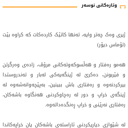
وتارەکانی نوسەر
ژیری وەک چەتر وایە، تەنها کاتێک کاردەکات کە کراوە بێت
(تۆماس دیۆر)
هەمو رەفتار و هەڵسوکەوتەکانی مرۆڤ، زادەی وەرگرتن
و فێربونن، دەکرێ لە ژینگەیەکی لەبار و تەندروستدا
بیرکردنەوە و رەفتاری باش ببینین، بەپێچەوانەشەوە لە
ژینگەی خراپ و دور لە رەچاوکردنی هەنگاوە باشەکان،
رەفتاری نەرێنی و خراپ ڕەنگدەداتەوە.
لە شێوازی دیاریکردنی ئاراستەی باشەکان یان خراپەکاندا