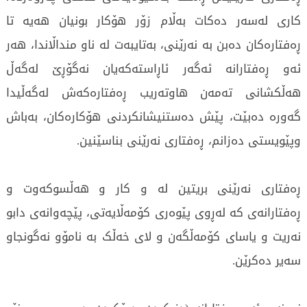
کاری لەسەر دەکات بەڵام زۆر هۆکار بونیان هەیە تا
ڕەفتارەکان دەبن بە نەرێنی، بەتایبەت لە ناو منداڵاندا، هەر
ئەو ڕەفتارانە ئەگەر ئاڕاستەکەیان نەگۆڕێ لەگەڵ
هەڵکشانی تەمەن هاوتەریب ڕەفتارەکەش لەگەڵیدا
گەورە دەبێت، پێش دەستنیشانکردنی هۆکارەکان، بەباش
وپێویستی دەزانم، ڕەفتاری نەرێنی بناسێنین.
ڕەفتاری نەرێنی بریتین لە و کار و هەڵسوکەوت و
ڕەفتارانەی کە لەڕوی پێوەری کۆمەڵایەتی، پێچەوانەی دابو
نەریت و یاسای کۆمەڵگەن و لای خەڵک بە نامۆو نەگونجاو
سەیر دەکرێن.