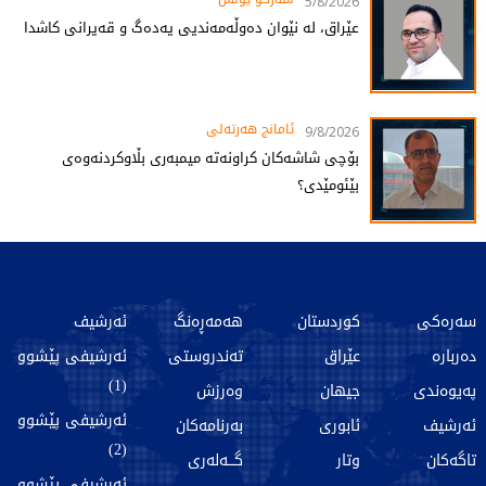
5/8/2026
عێراق، لە نێوان دەوڵەمەندیی یەدەگ و قەیرانی کاشدا
ئامانج هەرتەلى
9/8/2026
بۆچی شاشەکان کراونەتە میمبەری بڵاوکردنەوەی
بێئومێدی؟
سەرەکی
کوردستان
هەمەڕەنگ
ئەرشیف
دەربارە
عێراق
تەندروستی
ئەرشیفی پێشوو
(1)
پەیوەندی
جیهان
وەرزش
ئەرشیفی پێشوو
ئەرشیف
ئابوری
بەرنامەکان
(2)
تاگەکان
وتار
گـــەلەری
ئەرشیفی پێشوو