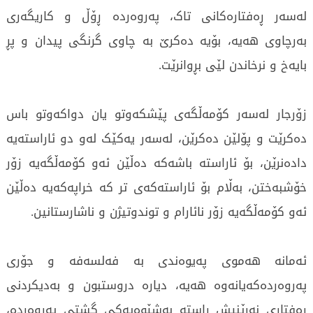
لەسەر ڕەفتارەکانی تاک، پەروەردە ڕۆڵ و کاریگەری
بەرچاوی هەیە، بۆیە دەکرێ بە چاوی گرنگی پیدان و پڕ
بایەخ و نرخاندن لێی بڕوانرێت.
زۆرجار لەسەر کۆمەڵگەی پێشکەوتو یان دواکەوتو باس
دەکرێت و پۆلێن دەکرێن، لەسەر یەکێک لەو دو ئاراستەیە
دادەنرێن، بۆ ئاراستە باشەکە دەڵێن ئەو کۆمەڵگەیە زۆر
خۆشبەختن، بەڵام بۆ ئاراستەکەی تر کە خراپەکەیە دەڵێن
ئەو کۆمەڵگەیە زۆر نائارام و توندوتیژن و ناشارستانین.
ئەمانە هەموی پەیوەندی بە فەلسەفە و جۆری
پەروەردەکەیانەوە هەیە، دیارە دروستبون و بەدیکردنی
ڕەفتاری نەرێنیش ڕاستە بەشێوەیەکی گشتی پەروەردە،