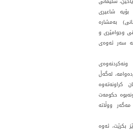
اخین، سلێمانی
 بۆیە شاعیری
انی) بەمشارە
نی وجوامێری و
نە سەر ئەوەی
ونەکردنەوەی
دەوامە، لەگەڵ
ان کراونەتەوە
ونەبوە حکومەت
ەگەر ووڵاتە
ز بکرێت، ئەوە