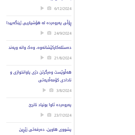
6/12/2024
ڕۆڵی پەروەردە لە هۆشیاریی ژینگەییدا
24/9/2024
دەستلەکارکێشانەوە، وەک وانە وپەند
21/8/2024
هەڵوێست وەرگرتن دژی پاوانخوازی و
نادادی کۆمەڵایەتی
3/8/2024
پەروەردە ئاوا بونیاد نانرێ
23/7/2024
پشووی هاوین، دەرفەتی زێڕین