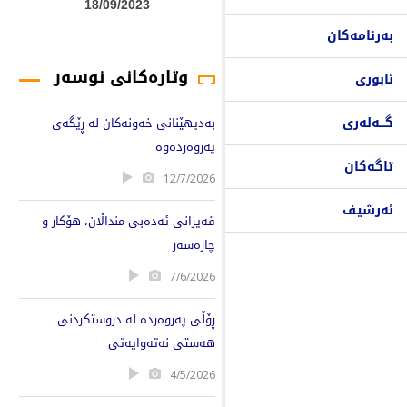
18/09/2023
بەرنامەکان
وتارەکانی نوسەر
ئابوری
گـــەلەری
بەدیهێنانی خەونەکان لە ڕێگەی
پەروەردەوە
تاگەکان
12/7/2026
ئەرشیف
قەیرانی ئەدەبی منداڵان، هۆکار و
چارەسەر
7/6/2026
ڕۆڵی پەروەردە لە دروستکردنی
هەستی نەتەوایەتی
4/5/2026