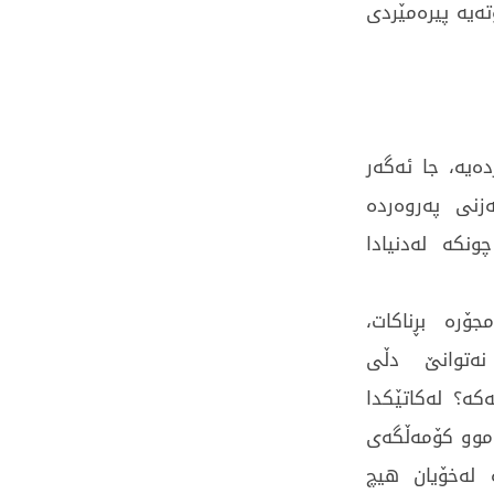
ەیە پیرەمێردی
ەیە، جا ئەگەر
زنی پەروەردە
ونکە لەدنیادا
ۆرە بڕناکات،
نەتوانێ دڵی
کە؟ لەکاتێکدا
ەموو کۆمەڵگەی
 لەخۆیان هیچ