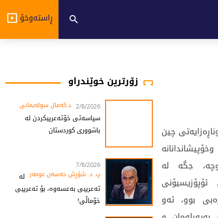
ڕاستەوخۆ
زۆرترین خوێندراو
د.کەمال سولەیمانی
2/8/2026
سیاسەتی خۆتەعریبکردن لە
ن وناڕەزایەتی چین
باشووری کوردستان
خۆپیشاندانانە
وچە، جگە لە
7/8/2026
پ. د. شۆڕش حەسەن عومەر
لە
ە زیاترهاندانی ئۆپۆزیسیۆنی
تەعریبی بەعسەوە، بۆ تەعریبی
ەبی بوو، ئەو
خۆماڵی!
ر بەپەرلەمان و