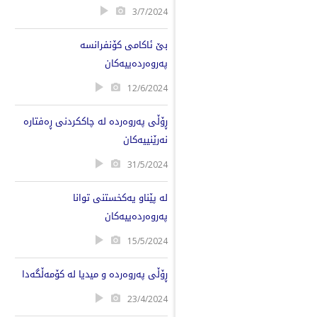
3/7/2024
بێ ئاکامی کۆنفرانسە
پەروەردەییەکان
12/6/2024
ڕۆڵی پەروەردە لە چاککردنی ڕەفتارە
نەرێنییەکان
31/5/2024
لە پێناو یەکخستنی توانا
پەروەردەییەکان
15/5/2024
ڕۆڵی پەروەردە و میدیا لە کۆمەڵگەدا
23/4/2024