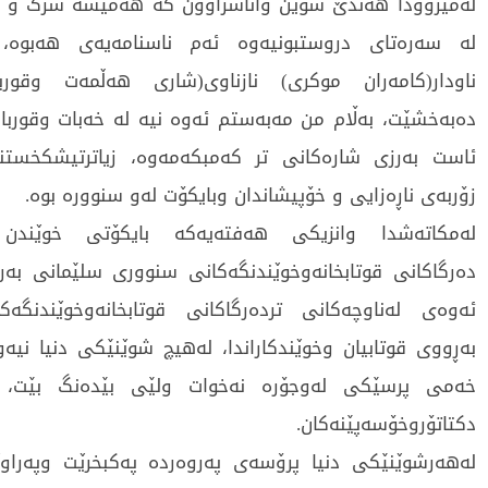
لەمێژوودا هەندێ شوێن واناسراوون کە هەمیشە سرک و ی
لە سەرەتای دروستبونیەوە ئەم ناسنامەیەی هەبوە،
ناودار(کامەران موکری) نازناوی(شاری هەڵمەت وقورب
دەبەخشێت، بەڵام من مەبەستم ئەوە نیە لە خەبات وقوربا
ئاست بەرزی شارەکانی تر کەمبکەمەوە، زیاترتیشکخست
زۆربەی ناڕەزایی و خۆپیشاندان وبایکۆت لەو سنوورە بوە.
لەمکاتەشدا وانزیکی هەفتەیەکە بایکۆتی خوێندن 
دەرگاکانی قوتابخانەوخوێندنگەکانی سنووری سلێمانی بەر
ئەوەی لەناوچەکانی تردەرگاکانی قوتابخانەوخوێندنگەک
بەڕووی قوتابیان وخوێندکاراندا، لەهیچ شوێنێکی دنیا نیە
خەمی پرسێکی لەوجۆرە نەخوات ولێی بێدەنگ بێت، م
دکتاتۆروخۆسەپێنەکان.
لەهەرشوێنێکی دنیا پرۆسەی پەروەردە پەکبخرێت وپەراوێ