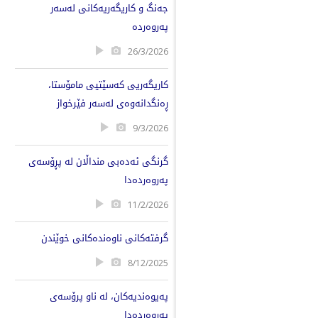
جەنگ و کاریگەریەکانی لەسەر
پەروەردە
26/3/2026
کاریگەریی کەسێتیی مامۆستا،
ڕەنگدانەوەی لەسەر فێرخواز
9/3/2026
گرنگی ئەدەبی منداڵان لە پڕۆسەی
پەروەردەدا
11/2/2026
گرفتەکانی ناوەندەکانی خوێندن
8/12/2025
پەیوەندیەکان، لە ناو پرۆسەی
پەروەردەدا