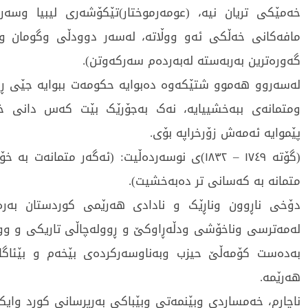
خەمێکی تریان نیە، (عومەرموختار)تێکۆشەری لیبیا وسەر
مافەکانی خەڵکی ئەو ووڵاتە، لەسەر دوودڵی وگومان وت
گەورەترین بەربەستە لەبەردەم سەرکەوتن).
لەسەروو هەموو شتێکەوە دەبوایە حکومەت ببوایە جێی ڕ
ومتمانەی ببەخشییایە، نەک بەجۆرێک بێت کەس دانی خێر
پێموایە ئەمەش زۆرخراپە بۆی.
(گۆتە ١٧٤٩ – ١٨٣٢)ی نوسەردەڵیت: (ئەگەر متمانەت 
متمانە بە کەسانی تر دەبەخشیت).
دۆخی ناڕوون وناڕێک و نادادی هەرێمی کوردستان بەرەو
لەمەترسی وناخۆشی ودڵەڕاوکێ و ڕوولەچاڵی تاریکی و وو
بەدەست کۆمەڵێ حیزب وبەناوسەرکردەی بێخەم و بێئاگا
هەرێمە.
ناچارم، خەمساردی وبێنمەتی وبێباکی بەرپرسانی کورد وایک