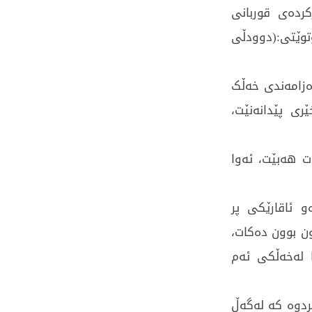
کردەی قوربانی
وێتی:(دوودڵی
ەزامەندی خەڵک
ی پێدانەنێت،
بە خۆت هەبێت، ئەوا
 ئاقارێکی پر
ن بوون دەکات،
 لەخەڵکی ئەم
ردوە کە لەگەڵ