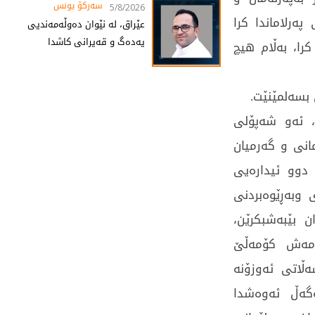
سەرکۆ یونس
5/8/2026
ەرلاماندا کرا
عێراق، لە نێوان دەوڵەمەندیی
یەدەگ و قەیرانی کاشدا
ن کرا، بەڵام هیچ
 بسەلمێنێت.
ن، ئەو شەپۆلی
انی و گەرمیان
دوو ئیدارەیی
وبەڕێوەبردنی
ن بێبەشبکرێن،
ئەمەش کۆمەڵێ
ەڵاتی ئەوزۆنە
ەگەڵ ئەوەشدا