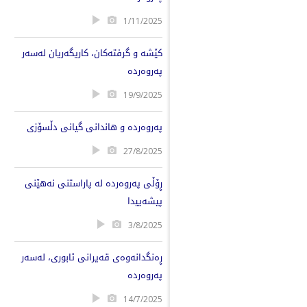
1/11/2025
کێشە و گرفتەکان، کاریگەریان لەسەر
پەروەردە
19/9/2025
پەروەردە و هاندانی گیانی دڵسۆزی
27/8/2025
ڕۆڵی پەروەردە لە پاراستنی نەهێنی
پیشەییدا
3/8/2025
ڕەنگدانەوەی قەیرانی ئابوری، لەسەر
پەروەردە
14/7/2025