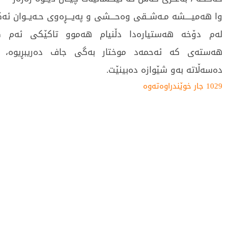
وا ھەمیــــشە مـەشــقی وەحـــشی و پەیـــڕەوی حـەیــوان ئە
لەم دۆخە هەستیارەدا دڵنیام هەموو تاکێکی ئەم ک
هەستەی کە ئەحمەد موختار بەگی جاف دەریبڕیوە، 
دەسەڵاتە بەو شێوازە دەبینێت.
1029 جار خوێندراوەتەوە