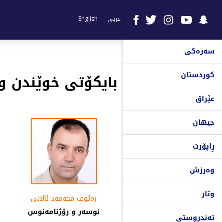
عربي
English
سەرەکی
کوردستان
بایکۆتی خوێندن و
عێراق
جیهان
ڕاپۆرت
وەرزش
وتار
رەئوف محەمەد ئالانی
نوسەر و رۆژنامەنوس
تەندروستی