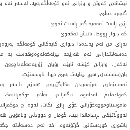
نیشانەی کەوتن و وێرانی ئەو کۆمەڵگەیەیە، لەسەر ئەم وت
گەورە دەڵێ:
ڕێی ڕاست ئەمەیە گەر ڕاستت ئەوێ
کە دیوار ڕووخا، بانیش ئەکەوێ
بەڕای من لەم پەندەدا دیواری کایەکانی کۆمەڵگە پەروەرد
دەسەڵاتدارانی ئەم هەرێمە بیرنەکەنەوەوهەست بە مە
نەکەن، وابزانن کێشە نابێت بۆیان، زۆربەهەڵەداچوون، چ
بان(سەقف)ی هیچ بینایەک بەبێ دیوار ناوەستێت.
ئەمشێوازی بەڕێوەبردن وکارگێڕیەی هەرێم تاسەر بەمج
کەوادەڵیم لەدڵەوە نیگەرانم، بەڵام حوکمڕانیەک 
مامۆستاوموچەخۆرانی خۆی ڕازی بکات، ئەوە چ حوکمڕانیە
لەووڵاتێکی پڕساماندا بیت، گومان و دوودڵی ونامۆیی ه
باشوری کوردستانی گرتۆتەوە، کە ئەم دەسەڵاتە جگە