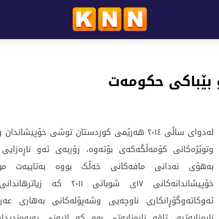
 بێباکی حکومەت
لەدوای ساڵی ٢٠١٤ هەرێمی کوردستان توشی خۆپیشاندا
وتوێژەکانی کۆمەڵگەکەی بۆتەوە، زۆربەی ئەو ناڕەزایی و
بەهۆی نەدانی مافەکانی خەڵک بووە بەتایبەت م
خۆپیشاندانەکانی ١٧ی شوباتی ٢٠١١ ک
ئەوکاتەوگۆڕانکاری ناوچەیی وشەپۆلەکانی بەهاری عەر
ناڕەزایەتیە، تاقە ناڕەزایەتی بوو کە لایەنی پەیوەندیدا