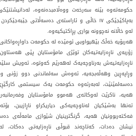
حکومەتەوە بێنە سەرخەت ووەڵامبدەنەوە، لەدانیشتنێکی پ
بەپاکێجێکی ١٧ خاڵی و ئاراستەی دەسەڵاتی جێبەجێکرد
لەو خاڵانە نەچوونە بواری پڕاکتیکیەوە.
هەربۆیە خەڵک بێهیواوبی ئومێدە لە حکومەت داواڕەواکانی
زۆربەی ناڕەزایەتیەکان توێژی مامۆستایان پێی هەستاو
ناڕەزایەتیەش بەرناوچەیەک لەهەرێم کەوتوە، ئەویش سلێم
وڕاپەڕین وهەڵەبجەیە، ئەوەش سەلماندنی دوو زۆنی و 
دەسەلمێنێت، لەبەرئەوە حکومەت یەک سیستمی کارگێڕی 
هەیە، ناکرێت لەوکاتەی هەموو مامۆستایان وفەرمانبەرا
تەنها بەشێکیان لەناوچەیەکی دیاریکراو ناڕازیبن، بۆ
فەکتەربوونیان هەیە، گرنگترینیان شێوازی مامەڵەی دەس
نیشان دەدات، کەتاچەند قبوڵی ناڕەزایەتی دەکات، ل