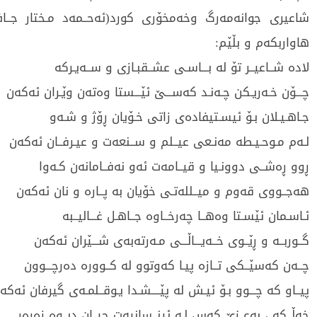
شاعیری جوانەمەرگ وخەمخۆری کورد(ئەحــمەد مـختار جــا
هاواربکەم و بڵێم:
لادە شــاعیــر تۆ لە بـــاسـی عشــقبـازی و ســەیـرکە
چـــۆن خـەریـکن چـەنـد کەســـێ ئێـــستا وەتەن وێـران ئەکەن
جـاھـیـلان بـۆ ئیسـتیفادەی زاتی خـۆیان ڕۆژ و شـەو
لـەم مـوحـیـطە مەنـعی عیــلم و ســنعەت و عیـرفــان ئەکەن
ڕوو ڕەشــی دوونـیا و قیــامەت ئەو نەفــامانەن کـەوا
ھەجــووی قەوم و میــللەتـی خۆیان بە پــارە و نان ئەکەن
ئـاسـمان ئێسـتا وەھــا چەرخــاوە جــاھـل غـــالیــبە
گــوربــە و ڕێــوی خــەیـــاڵـــی مـەرتەبەی شـــێران ئەکەن
چــەن کەسێــکی تــازە پیـا کەوتوو لە کــوورە دەرچـــوون
پیــاو کە چـــوو بـۆ ئیـش لە پێــــشـدا یـوقــلمـەی گیرفان ئەکە
خەڵــکە ، بەعــزێ کەس لـە ئینــسانیەت چیــان دیــوە زەرەر