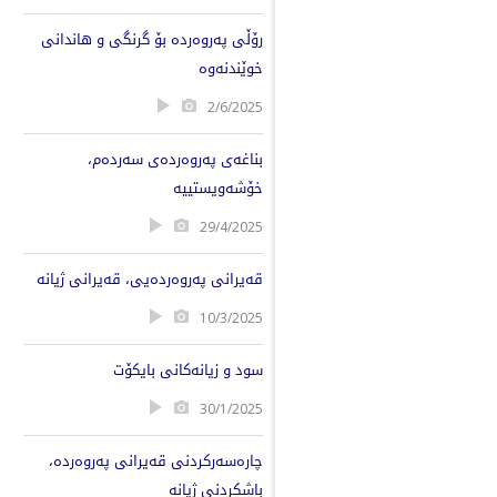
رۆڵی پەروەردە بۆ گرنگی و هاندانی
خوێندنەوە
2/6/2025
بناغەی پەروەردەی سەردەم،
خۆشەویستییە
29/4/2025
قەیرانی پەروەردەیی، قەیرانی ژیانە
10/3/2025
سود و زیانەکانی بایکۆت
30/1/2025
چارەسەرکردنی قەیرانی پەروەردە،
باشکردنی ژیانە