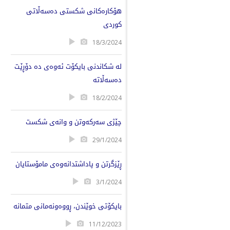
هۆکارەکانی شکستی دەسەڵاتی
کوردی
18/3/2024
لە شکاندنی بایکۆت ئەوەی دە دۆڕێت
دەسەڵاتە
18/2/2024
چێژی سەرکەوتن و وانەی شکست
29/1/2024
ڕێزگرتن و پاداشتدانەوەی مامۆستایان
3/1/2024
بایکۆتی خوێندن، ڕووەونەمانی متمانە
11/12/2023