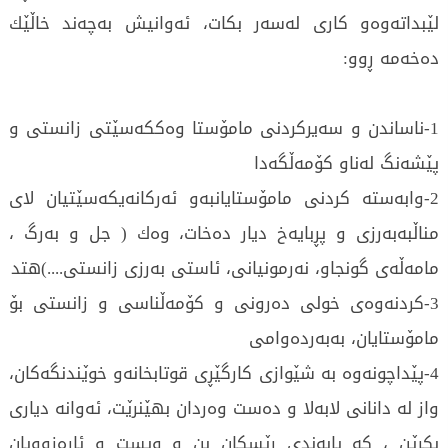
لێبداتەوەو كاری لەسەر بكات، ئەوانیش بەچەند خاڵێك
دەخەمە ڕوو:
1-ناساندن و سەیركردنی مامۆستا وەككەسێتی زانستی و
پێشەنگ لەناو كۆمەڵگەدا
2-وابەستە كردنی مامۆستایانبەو ئەركانەیكەسێتیان لای
مناڵبەبەرزی و پڕبایەخ دیار دەخات، وەك ( جل و بەرگ ،
مامەڵەی گونجاو، نەرمونیانی، ئاستی بەرزی زانستی....)هتد
3-كردنەوەی خولی دەرونی و كۆمەڵناسی و زانستی بۆ
مامۆستایان، بەبەردەوامی
4-پێداچونەوە بە شێوازی كارگێڕی قوتابخانەو خوێندنگەكان،
واز لە دانانی لابەلا و دەست وەردان بهێنرێت، ئەوانە دیاری
بكرێن ، كە پابەندی ڕێسكان بن و ویست و ئارەزوویان