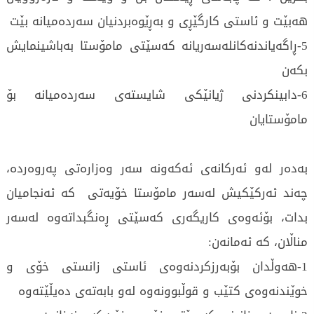
هەبێت و ئاستی كارگێڕی و بەڕێوەبردنیان سەردەمیانە بێت
5-ڕاگەیاندنەكانلەسەریانە كەسێتی مامۆستا بەباشینمایش
بكەن
6-دابینكردنی ژیانێكی شایستەی سەردەمیانە بۆ
مامۆستایان
بەدەر لەو ئەركانەی ئەكەونە سەر وەزارەتی پەروەردە،
چەند ئەركێكیش لەسەر مامۆستا خۆیەتی كە ئەنجامیان
بدات، بۆئەوەی كاریگەری كەسێتی ڕەنگبداتەوە لەسەر
مناڵان، كە ئەمانەن:
1-هەوڵدان بۆبەرزكردنەوەی ئاستی زانستی خۆی و
خوێندنەوەی كتێب و قوڵبوونەوە لەو بابەتەی دەیڵێتەوە