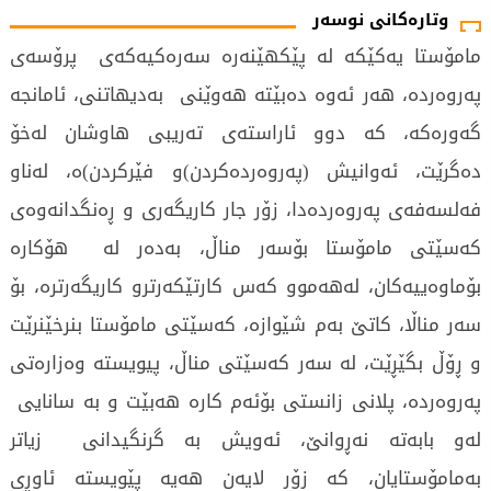
وتارەکانی نوسەر
مامۆستا یەكێكە لە پێكهێنەرە سەرەكیەكەی پرۆسەی
پەروەردە، هەر ئەوە دەبێتە هەوێنی بەدیهاتنی، ئامانجە
گەورەكە، كە دوو ئاراستەی تەریبی هاوشان لەخۆ
دەگرێت، ئەوانیش (پەروەردەكردن)و فێركردن)ە، لەناو
فەلسەفەی پەروەردەدا، زۆر جار كاریگەری و ڕەنگدانەوەی
كەسێتی مامۆستا بۆسەر مناڵ، بەدەر لە هۆكارە
بۆماوەییەكان، لەهەموو كەس كارتێكەرترو كاریگەرترە، بۆ
سەر مناڵا، كاتێ‌ بەم شێوازە، كەسێتی مامۆستا بنرخێنرێت
و ڕۆڵ بگێڕێت، لە سەر كەسێتی مناڵ، پیویستە وەزارەتی
پەروەردە، پلانی زانستی بۆئەم كارە هەبێت و بە سانایی
لەو بابەتە نەڕوانێ‌، ئەویش بە گرنگیدانی زیاتر
بەمامۆستایان، كە زۆر لایەن هەیە پێویستە ئاوڕی