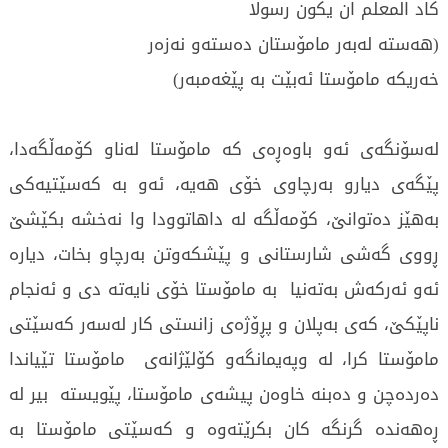
كاد المعلم ان یكون رسولا
(هەستە لەبەر مامۆستان دەستەو نەزەر
خەریكە مامۆستا ئەبێت بە پێغەمبەر)
لەسۆنگەی ئەو باوەڕەی كە مامۆستا لەناو كۆمەڵگەدا،
پێگەی دیارو بەرچاوی خۆی هەیە، ئەو بە كەسێتیەكی
بەهێز دەتوانێ‌، كۆمەڵگە لە داهاتوودا وا نەخشە بكێشێ‌
ڕووی گەشی شارستانی و پێشكەوتن بەرچاو بخات، دیارە
ئەو ئەركەش بەتەنیا بە مامۆستا خۆی نایەتە دی و ئەنجام
ناپێكێ‌، كەی بەپلان و پڕۆژەی زانستی كار لەسەر كەسێتی
مامۆستا كرا، لە وپەیمانگەو كۆلێژانەی مامۆستا تێیاندا
دەردەچن و دەبنە خاوەن پیشەی مامۆستا، پێویستە بیر لە
ڕەهەندە گرنگە كان بكرێتەوە و كەسێتی مامۆستا بە