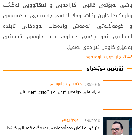
باشی لەبۆتەی قاڵبی كارامەیی و لێهاتوویی لەگشت
بوارەكاندا دابین بكات، وەك لایەنی جەستەیی و دەروونی
و كۆمەڵایەتی، ئەمەش وادەكات نەوەكانی ئایندە
لەسایەی ئەو پلانەی دانراوە، ببنە خاوەنی كەسێتی
بەهێزو خاوەن ئیرادەی بەهێز.
2042 جار خوێندراوەتەوە
زۆرترین خوێندراو
د.کەمال سولەیمانی
2/8/2026
سیاسەتی خۆتەعریبکردن لە باشووری کوردستان
سەرکۆ یونس
5/8/2026
عێراق، لە نێوان دەوڵەمەندیی یەدەگ و قەیرانی کاشدا