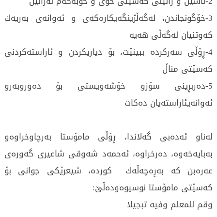
2-ناسین و زانینی كەسێتی خۆی و خۆبەكەم نەزانین
3-خۆگونجاندن، لەگەڵژینگەیكارەكەی و ئەوانەی بەریەك
كەوتنیان لەگەڵی هەیە
4-ڕۆڵی سەركردە ببینێت، بۆ دیاریكردن و ئاراستەكردنی
كەسێتی مناڵ
5-دەربڕینی سۆزو خۆشەویستی بۆ دەوروبەرو
ئەوانەیئاراستەیان دەكات
لەناو ئەدەبی گەلاندا، ڕۆڵی مامۆستا بەرچاوخراوەو
بەبایەخەوە، دەرخراوە، ئەحمەد شەوقی شاعیری گەورەی
عەرەبن كە بەڕەچەڵەك كوردە، شیعرێكی جوانی بۆ
كەسێتی مامۆستا نوسیوەودەڵێ‌:
وقم للمعلم وفیە تبجیلا