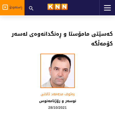
ڕاستەوخۆ
كەسێتی مامۆستا و ڕەنگدانەوەی لەسەر
كۆمەڵگە
رەئوف محەمەد ئالانی
نوسەر و رۆژنامەنوس
28/10/2021