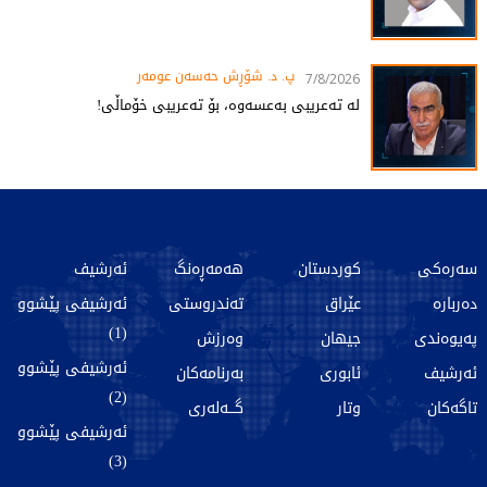
پ. د. شۆڕش حەسەن عومەر
7/8/2026
لە تەعریبی بەعسەوە، بۆ تەعریبی خۆماڵی!
سەرەکی
کوردستان
هەمەڕەنگ
ئەرشیف
دەربارە
عێراق
تەندروستی
ئەرشیفی پێشوو
(1)
پەیوەندی
جیهان
وەرزش
ئەرشیفی پێشوو
ئەرشیف
ئابوری
بەرنامەکان
(2)
تاگەکان
وتار
گـــەلەری
ئەرشیفی پێشوو
(3)