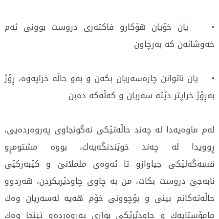
• یان خۆیان هۆكارو فاكته‌ری‌ دروست بوونی‌ ئه‌م
خه‌وشانه‌ن كه‌ به‌رچاون
• یان ناتوانن چاره‌سه‌ریان بكه‌ن و به‌و حاڵه‌ خراپه‌وه‌، ڕۆژ
به‌ڕۆژ خراپتر دێته‌ سه‌ریان و كه‌ڵه‌كه‌ ده‌بن
له‌م ماوه‌یه‌دا له‌ چه‌ند حاڵه‌تێكی‌ نه‌گونجاوی‌ په‌روه‌رده‌یی،
ڕوویدا له‌ چه‌ند خوێندنگه‌یه‌ك، بووه‌ مشتومڕو
قسه‌گه‌لێكی‌ جیاوازو تا ئه‌وه‌ی‌ ململانێ‌ و كێبه‌ركێی‌
نابه‌جێ‌ دروست بكات، من به‌ چاوی‌ چاودێریكردن، هه‌ردوو
حاڵه‌ته‌كانم بینی‌ و بۆچوونی‌ خۆم هه‌یه‌ له‌سه‌ریان وه‌ك
مامۆستایه‌ك و چاودێرێكی‌ بواری‌ په‌روه‌رده‌و ئینجا وه‌ك