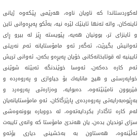
له‌كوردستاندا كه‌ ناویان ناوه‌، هه‌رێمی‌ پێكه‌وه‌ ژیانی‌
ئاینه‌كان، واته‌ ته‌نها ئاینێك لێره‌ نیه‌، به‌ڵكو په‌یڕه‌وانی‌ ئاین
و ئاینزای‌ تر، بوونیان هه‌یه‌، پێویسته‌ ڕێز له‌ بیرو ڕای‌
ئه‌وانیش بگیرێت، ئه‌گه‌ر ئه‌و مامۆستایانه‌ ئه‌م نه‌ریتی‌
ئایینیه‌ له‌ قوتابخانه‌كانی‌ خۆیان په‌یڕه‌و بكه‌ن، ئه‌وانی‌ تریش
ئه‌م كاره‌ ده‌كه‌ن، ئه‌وسا خوێندنگه‌ ئه‌بێته‌ شوێنی‌
خواپه‌رستی‌ و هیچ مانایه‌ك بۆ جیاوازی‌ و په‌روه‌رده‌ و
فێربوون نامێنێته‌وه‌، ده‌بوایه‌، وه‌زاره‌تی‌ په‌روه‌رد و
به‌ڕێوه‌به‌رایه‌تی‌ په‌روه‌رده‌ی‌ پارێزگاكان، ئه‌و مامۆستایانه‌یان
له‌م كاره‌ ئاگادار بكردایه‌ته‌وه‌، له‌ دووباره‌ بوونه‌وه‌شی‌
سزای‌ توندیان بده‌ن، یان هه‌ندێ‌ مامۆستا كه‌ وانه‌ی‌ تایبه‌ت
ئه‌ڵێنه‌وه‌، هه‌ستاون به‌ به‌خشینی‌ دیاری‌ بۆئه‌و