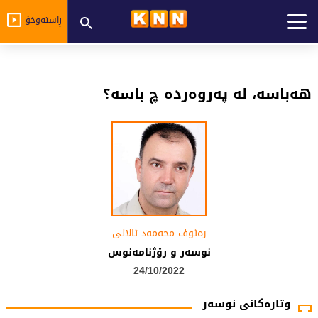
ڕاستەوخۆ
هه‌باسه‌، له‌ په‌روه‌رده‌ چ باسه‌؟
رەئوف محەمەد ئالانی
نوسەر و رۆژنامەنوس
24/10/2022
وتارەکانی نوسەر