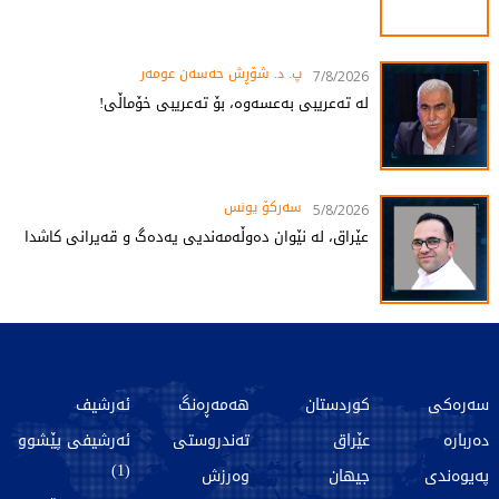
پ. د. شۆڕش حەسەن عومەر
7/8/2026
لە تەعریبی بەعسەوە، بۆ تەعریبی خۆماڵی!
سەرکۆ یونس
5/8/2026
عێراق، لە نێوان دەوڵەمەندیی یەدەگ و قەیرانی کاشدا
سەرەکی
کوردستان
هەمەڕەنگ
ئەرشیف
دەربارە
عێراق
تەندروستی
ئەرشیفی پێشوو
(1)
پەیوەندی
جیهان
وەرزش