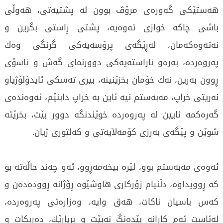
هه‌ستێكی‌ گه‌وره‌ی‌ مرۆڤ بوون له‌ پشتیه‌تی‌، هه‌وڵی‌
باشی‌ چاكه‌ خوازی‌ ئه‌وه‌یه‌، پشتی‌ ڕاستی‌ بگرین و
نه‌ته‌وه‌كه‌مان، له‌ڕێگه‌ی‌ پرۆسه‌یه‌كی‌ گرنگی‌ وه‌ك
په‌روه‌رده‌، به‌ره‌و ئاراسته‌یه‌كی‌ دوورنمای‌ گه‌ش و ئاسۆی‌
ڕوون به‌رین، نه‌ك خۆمان بخزێنینه‌، بیری‌ ته‌سكی‌ ئایدۆلۆژیاو
نه‌ریتی‌ خراپ، مه‌به‌ستم نیه‌ ئاین به‌ خراپ دابنێم، ئه‌وه‌نده‌ی‌
گه‌ره‌كمه‌ ئایین له‌ په‌روه‌رده‌ خوێندنگه‌ دوور بێت، بخرێته‌
شوێن و پێگه‌ی‌ به‌رزی‌ كۆمه‌لاَیه‌تی‌ و كه‌لتوری‌ ژیان.
ئه‌وه‌ی‌ مه‌به‌ستم بوو، لێره‌ بیخه‌مه‌ڕوو، ئه‌و چه‌ند حاڵه‌ته‌ بو
كه‌ ڕوویداوه‌، دڵنیام زۆركاری‌ هاوشێوه‌ ڕۆژانه‌ ڕووده‌ده‌ن و
كه‌س باسیان ناكات، هه‌ق وایه‌، وه‌زاره‌تی‌ په‌روه‌رده‌،
له‌ئاست ئه‌م كارانه‌ بێده‌نگ نه‌بێت و بڕیارێك، ده‌ربكات و