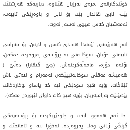
خوێندكارانه‌ی‌ نمره‌ی‌ به‌رزیان هێناوه‌، دیاریه‌كه‌ هه‌رشتێك
بێت، نابێ‌ هاندان بێت بۆ ئاین و باوه‌ڕێكی‌ تایبه‌ت،
ئه‌مه‌شیان كه‌س هیچی‌ له‌سه‌ر نه‌وت.
له‌م هه‌رێمه‌ی‌ ئێمه‌دا هه‌ندێ‌ كه‌س و لایه‌ن، بۆ مه‌رامی‌
تایبه‌تی‌ خۆیان، سوكایه‌تی‌ به‌ پرۆسه‌ی‌ په‌روه‌رده‌ ده‌كه‌ن،
بۆئه‌م جۆره‌، مامه‌ڵه‌كردنه‌ش، (چێ‌ گیڤارا) ده‌ڵێ‌ (
هه‌میشه‌ عه‌قڵی‌ سوكایه‌تیپێكه‌ر، له‌مه‌رام و نیه‌تی‌ باش
تێناگات، بۆیه‌ هیچ سودێكی‌ نیه‌ كه‌ پاساو بۆكاره‌كانت
بێهێنێت به‌رامبه‌ریان، بۆیه‌ هیچ كات داوای‌ لێبوردن مه‌كه‌).
جا ئه‌م هه‌موو بابه‌ت و چاودێریكردنه‌ بۆ پرۆسه‌یه‌كی‌
گرنگی‌ ژیانی‌ وه‌ك په‌روه‌رده‌، له‌خۆڕا نیه‌ و ئامانجێك و