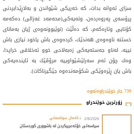
سزای‌ ئه‌وانه‌ بدات، كه‌ خه‌ریكی‌ شێواندن و به‌لاڕێدابردنی‌
پرۆسه‌ی‌ په‌روه‌رده‌ن، وته‌یه‌كی‌(محه‌مه‌د غه‌زالی‌) ده‌كه‌مه‌
كۆتایی‌ وتاره‌كه‌م، كه‌ ده‌ڵێت (نوێبوونه‌وه‌ی‌ ژیان به‌مانای‌
خستنه‌ ناوه‌وه‌ی‌ هه‌ندێك، كرده‌وه‌ی‌ باش یاخود نیازی‌ باش
نییه‌، له‌ناو جه‌سته‌یه‌كی‌ زه‌به‌لاحی‌ خوو ئه‌خلاقی‌ خراپدا،
وه‌ك چۆن ئه‌م سه‌رلێشێواوییه‌ مرۆڤێك به‌ ئاینده‌یه‌كی‌
باش یان ڕێره‌وێكی‌ شكۆمه‌نده‌وه‌ جێگیرناكات).
739 جار خوێندراوەتەوە
زۆرترین خوێندراو
د.کەمال سولەیمانی
2/8/2026
سیاسەتی خۆتەعریبکردن لە باشووری کوردستان