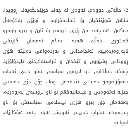
2- حاڵه‌تی‌ دووه‌م، ئه‌وه‌ی‌ له‌ چه‌ند خوێندنگه‌یه‌ك ڕوویدا،
منالاَن شوێنێكیان بۆ ئاماده‌كراوه‌ و نوێژی‌ به‌كۆمه‌ڵ
ده‌كه‌ن، هه‌رچه‌ند من ڕێزی‌ تایبه‌تم بۆ ئاین و بیرو باوه‌ڕو
كه‌لتوری‌ خه‌ڵك هه‌یه‌، به‌لاَم ئه‌مه‌ش كارێكی‌
ناپه‌روه‌رده‌ییه‌، ئه‌نجامدانی‌ و به‌رده‌وامی‌ ده‌بێته‌ هۆی‌
ڕوودانی‌ پشێویی‌ و تێكدان و ئاراسته‌كردنی‌ ئایدۆلۆژیا،
چونكه‌ خه‌ڵكانی‌ ترو لایه‌نی‌ سیاسی‌ به‌ناو دینی‌ ئه‌مانه‌
ده‌قۆزنه‌وه‌و ده‌ستی‌ تێده‌خه‌ن، وه‌ك چۆن دژی‌ ده‌ستی‌
حیزبه‌ نه‌ته‌وه‌یی‌ و عیلمانیه‌كانم بۆ ناو پرۆسه‌ی‌ په‌روه‌رده‌،
به‌هه‌مان جۆر بیرو هزری‌ ئیسلامی سیاسیش بۆ ناو
په‌روه‌رده‌ به‌خراپ ده‌بینم، ئه‌ویش له‌به‌ر چه‌ند هۆكارێك،
له‌وانه‌: