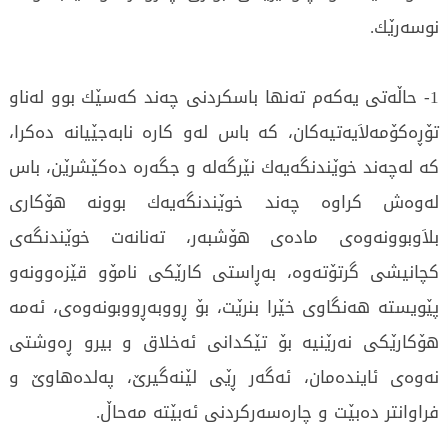
نوسه‌رێك.
1- حاڵه‌تی‌ یه‌كه‌م ته‌نها باسكردنی‌ چه‌ند كه‌سێك بوو له‌ناو
تۆڕه‌كۆمه‌لاَیه‌تیه‌كان، كه‌ باس له‌و كاره‌ نابه‌جێیانه‌ ده‌كرا،
كه‌ له‌چه‌ند خوێندنگه‌یه‌ك نێرگه‌له‌ و جگه‌ره‌ ده‌كێشرێن، باس
له‌وه‌ش كراوه‌ چه‌ند خوێندنگه‌یه‌ك بوونه‌ هۆكاری‌
بلاَوبوونه‌وه‌ی‌ ماده‌ی‌ هۆشبه‌ر، ته‌نانه‌ت خوێندنگه‌ی‌
كچانیشی‌ گرتۆته‌وه‌، به‌ڕاستی‌ كارێكی‌ نامۆو قێزه‌وونه‌و
پێویسته‌ هه‌نگاوی‌ خێرا بنرێت، بۆ ڕووبه‌ڕووبونه‌وه‌ی‌، ئه‌مه‌
هۆكارێكی‌ نه‌رێنیه‌ بۆ تێكدانی‌ ئه‌خلاق و بیرو ڕه‌وشتی‌
نه‌وه‌ی‌ ئاینده‌مان، ئه‌گه‌ر ڕێی‌ لێنه‌گیرێ‌، په‌لده‌هاوێ‌ و
فراوانتر ده‌بێت و چاره‌سه‌ركردنی‌ ئه‌بێته‌ مه‌حاڵ.