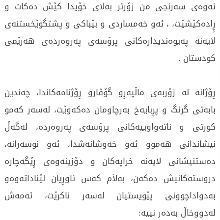
ئه‌وه‌ی‌ سه‌رنجی‌ من زۆرتر به‌لای‌ خۆیدا كێش ده‌كات و
ڕِاده‌كێشێت، ، ئه‌و خه‌مساردی‌ و بێباكی‌ و پشتگوێخستنه‌ی‌
لایه‌نه‌ په‌یوه‌ندیداره‌كانی‌ پرۆسه‌ی‌ په‌روه‌رده‌ی‌ هه‌رێمی‌
كودستان .
ڕۆژانه‌ له‌ زۆربه‌ی‌ ماڵپه‌ڕو گۆڤارو ڕۆژنامه‌كاندا، چه‌ندین
بابه‌تی‌ گرنگ و پڕبایه‌خ به‌رچاومان ده‌كه‌وێت، له‌سه‌ر كه‌مو
كورتی‌ و ناته‌واوییه‌كانی‌ پرۆسه‌ی‌ په‌روه‌رده‌، له‌گه‌ڵ
نیشاندانی‌ هه‌موو ئه‌و خه‌وشانه‌شدا، ئه‌و نوسه‌رانه‌،
ده‌ستنیشانی‌ لایه‌نه‌ خراپه‌كان و دۆزینه‌وه‌ی‌ ڕێگه‌چاره‌
دروسته‌كانیش ده‌كه‌ن، به‌لاَم كه‌س ئاوڕیان لێناداته‌وه‌و
به‌دواداچوونی‌ پێویستیان له‌سه‌ر ناكرێت، ئه‌مه‌ش
له‌دووخاڵ به‌ده‌ر نییه‌: