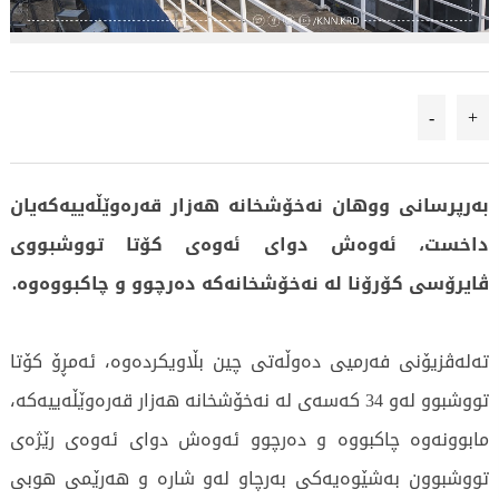
-
+
بەرپرسانی ووهان نەخۆشخانە هەزار قەرەوێڵەییەکەیان
داخست، ئه‌وه‌ش دوای ئەوەی کۆتا تووشبووی
ڤایرۆسی کۆرۆنا لە نەخۆشخانەکە دەرچوو و چاکبووەوە.
تەلەڤزیۆنی فەرمیی دەوڵەتی چین بڵاویکردەوە، ئەمڕۆ کۆتا
تووشبوو لەو 34 کەسەی لە نەخۆشخانە هەزار قەرەوێڵەییەکە،
مابوونەوە چاکبووە و دەرچوو ئەوەش دوای ئەوەی رێژەی
تووشبوون بەشێوەیەکی بەرچاو لەو شارە و هەرێمی هوبی