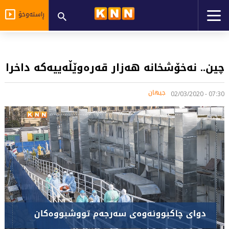
ڕاستەوخۆ
چین.. نەخۆشخانە هەزار قەرەوێڵەییەکە داخرا
جیهان
07:30 - 02/03/2020