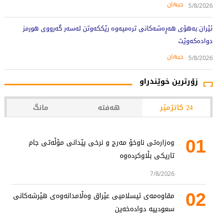
جیهان
5/8/2026
ئێران:بەهۆی هەڕەشەکانی ترەمپەوە رێککەوتن لەسەر گەرووی هورمز
دوادەکەوێت
جیهان
5/8/2026
زۆرترین خوێندراو
24 کاتژمێر
هەفتە
مانگ
01
وەزارەتی ناوخۆ مەرج و نرخی پێدانی مۆڵەتی جام
تاریکی بڵاوکردەوە
7/8/2026
02
مقاوەمەی ئیسلامیی عێراق وەڵامدانەوەی هێرشەکانی
سعودییە دوادەخەین