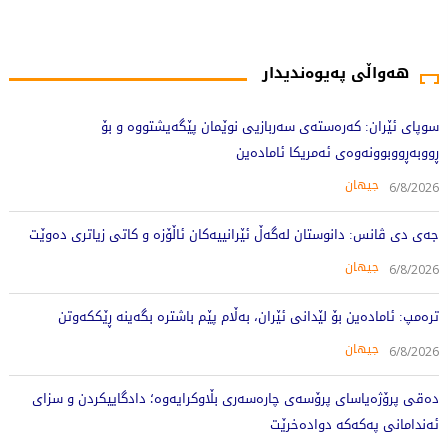
11147 جار خوێندراوەتەوە
هەواڵی پەیوەندیدار
سوپای ئێران: کەرەستەی سەربازیی نوێمان پێگەیشتووە و بۆ
ڕووبەڕووبوونەوەی ئەمریکا ئامادەین
جیهان
6/8/2026
جەی دی ڤانس: دانوستان لەگەڵ ئێرانییەکان ئاڵۆزە و کاتی زیاتری دەوێت
جیهان
6/8/2026
ترەمپ: ئامادەین بۆ لێدانی ئێران، بەڵام پێم باشترە بگەینە ڕێککەوتن
جیهان
6/8/2026
دەقی پرۆژەیاسای پرۆسەی چارەسەری بڵاوکرایەوە؛ دادگاییکردن و سزای
ئەندامانی پەکەکە دوادەخرێت