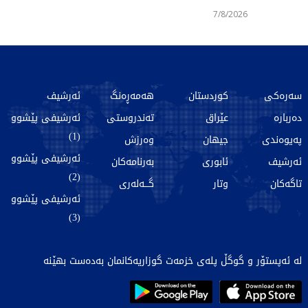
7/8/2026
سەرەکی
کوردستان
هەمەڕەنگ
ئەرشیف
دەربارە
عێراق
تەندروستی
ئەرشیفی پێشوو
(1)
پەیوەندی
جیهان
وەرزش
ئەرشیفی پێشوو
ئەرشیف
ئابوری
بەرنامەکان
(2)
تاگەکان
وتار
گـــەلەری
ئەرشیفی پێشوو
(3)
لە ئەپستۆر و گوگڵ پلەی خزمەت گوزاریەکانمان بەدەست بهێنە