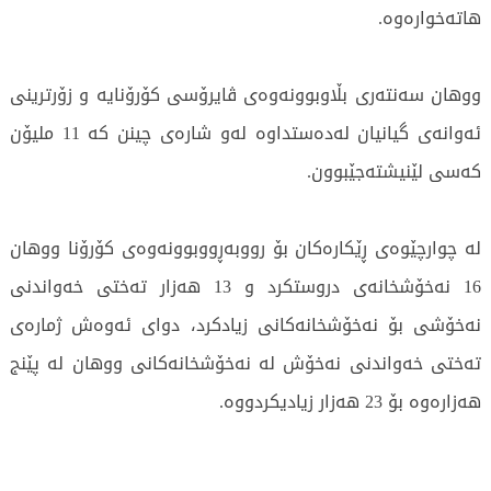
هاتەخوارەوە.
ووهان سەنتەری بڵاوبوونەوەی ڤایرۆسی کۆرۆنایە و زۆرترینی
ئەوانەی گیانیان لەدەستداوە لەو شارەی چینن کە 11 ملیۆن
کەسی لێنیشتەجێبوون.
له‌ چوارچێوه‌ى ڕێكاره‌كان بۆ رووبەڕووبوونەوەی کۆرۆنا ووهان
16 نەخۆشخانەی دروستکرد و 13 هەزار تەختی خەواندنی
نەخۆشی بۆ نەخۆشخانەکانی زیادکرد، دوای ئەوەش ژمارەی
تەختی خەواندنی نەخۆش لە نەخۆشخانەکانی ووهان لە پێنج
هەزارەوە بۆ 23 هەزار زیادیکردووە.