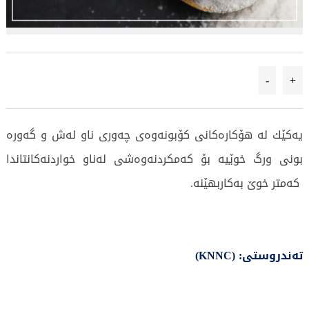
-
+
یەكێك لە هۆكارەكانی كۆبونەوەی چەوری ناو لەش و گەورە
بونی ورگ خوێیە بۆ كەمكردنەوەشی لەناو خواردنەكانتاندا
كەمتر خوێ بەكاربهێنە.
تەندروستی: (KNNC)