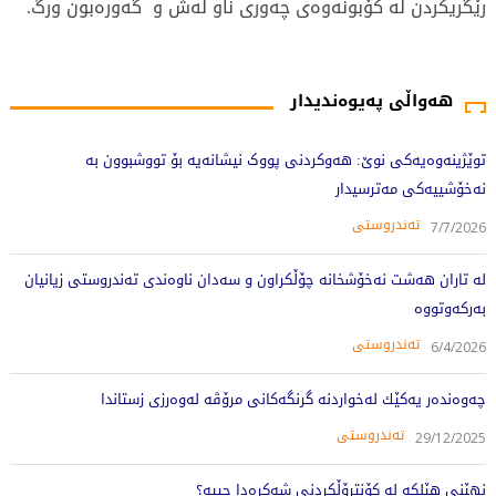
رێگریكردن لە كۆبونەوەی چەوری ناو لەش و گەورەبون ورگ.
1186 جار خوێندراوەتەوە
هەواڵی پەیوەندیدار
توێژینەوەیەکی نوێ: هەوکردنی پووک نیشانەیە بۆ تووشبوون بە
نەخۆشییەکی مەترسیدار
تەندروستی
7/7/2026
لە تاران هەشت نەخۆشخانە چۆڵکراون و سەدان ناوەندی تەندروستی زیانیان
بەرکەوتووە
تەندروستی
6/4/2026
چه‌وه‌نده‌ر یه‌كێك له‌خواردنه‌ گرنگه‌كانی مرۆڤه‌ له‌وه‌رزی زستاندا
تەندروستی
29/12/2025
نهێنی هێلکە لە کۆنتڕۆڵکردنی شەکرەدا چییە؟