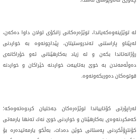
لە توێژینەوەكەیاندا، توێژەرەكانی زانكۆی تولان داوا دەکەن،
لەپێناو پاراستنی تەندروستیتان، پێداچونەوە بە خواردنی
رۆژانەتاندا بكەن و لە زیاد بەكارهێنانی ئەو خۆراکانەی
دەوڵەمەندن بە خوێ بەتایبەت خواردنە خێراکان و خواردنە
قوتوەکان دەوربكەونەوە.
لەراپۆرتی كۆتاییاندا توێژەرەكان جەختیان كردوەتەوەكە؛
کەمکردنەوەی بەكارهێنان و خواردنی خوێ نەك تەنها یارمەتی
کۆنتڕۆڵکردنی پەستانی خوێن دەدات، بەڵکو یارمەتیدەرە بۆ