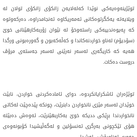
توێژینەوەیەكی نوێدا كەلەلایەن زانكۆی زانکۆی تولان لە
ویلایەتە یەكگرتوەكانی ئەمەریکاوە ئەنجامدراوە، دەركەوتوە
كە پەیوەندییەکی راستەوخۆ لە نێوان زۆربەكارهێنانی خوێ
(سۆدیۆم) لەناو خواردنەكاندا و كەڵەكەبون و گەورەبونی ورگدا
هەیە كە كاریگەری لەسەر نەرێنی لەسەر جەستەی مرۆڤ
دروست دەكات.
توێژەران ئاشكرایانكردوە، دوای ئامادەكردنی خواردن، نابێت
خوێدان لەسەر مێزی نانخواردن دابنرێت، چونكە پێدەچێت لەكاتی
نانخواردندا بڕێكی ددیكە خوێ بەكاربهێنرێت، ئەوەش دەبێتە
هۆی تێكچونی بەرگری ئەنسۆلین و لەگەڵیشیدا کۆبونەوەی
چەوری لەناوپۆشی لەشدا.