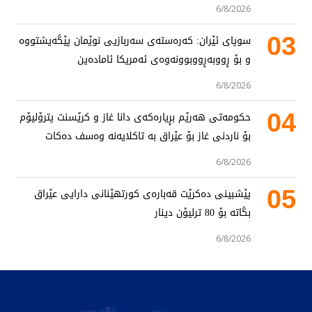
6/8/2026
03
سوپای ئێران: کەرەستەی سەربازیی نوێمان پێگەیشتووە
و بۆ ڕووبەڕووبوونەوەی ئەمریکا ئامادەین
6/8/2026
04
حکومەتی هەرێم بڕیارەکەی دانا غاز و کرێسنت پترۆلیۆم
بۆ ناردنی غاز بۆ عێراق بە تاکلایەنە وەسف دەکات
6/8/2026
05
پێشبینی دەکرێت قەبارەی کورتهێنانی دارایی عێراق
بگاتە بۆ 80 ترلیۆن دینار
6/8/2026