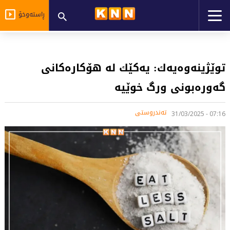
ڕاستەوخۆ
توێژینەوەیەك: یەكێك لە هۆكارەكانی
گەورەبونی ورگ خوێیە
تەندروستی
07:16 - 31/03/2025