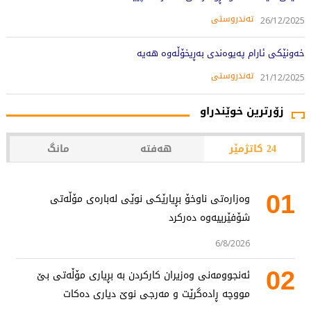
تەندروستی
26/12/2025
خه‌ونێكی ئارام په‌یوه‌ندی به‌ڕیخۆڵه‌وه‌ هه‌یه‌
تەندروستی
21/12/2025
زۆرترین خوێندراو
24 کاتژمێر
هەفتە
مانگ
01
وەزارەتی ناوخۆ بڕیارێکی نوێی لەبارەی مۆڵەتی
شۆفێرییەوە دەرکرد
6/8/2026
02
ئەنجوومەنی وەزیران کارکردن بە بڕیاری مۆڵەتی بێ
مووچە ڕادەگرێت و مەرجی نوێ دیاری دەکات