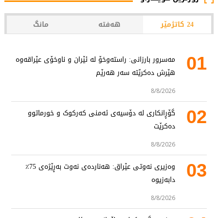
24 کاتژمێر
هەفتە
مانگ
01
مەسرور بارزانی: راستەوخۆ لە ئێران و ناوخۆی عێراقەوە
هێرش دەکرێتە سەر هەرێم
8/8/2026
02
گۆڕانکاری لە دۆسیەی ئەمنی کەرکوک و خورماتوو
دەکرێت
8/8/2026
03
وەزیری نەوتی عێراق: هەناردەی نەوت بەڕێژەی 75٪
دابەزیوە
8/8/2026