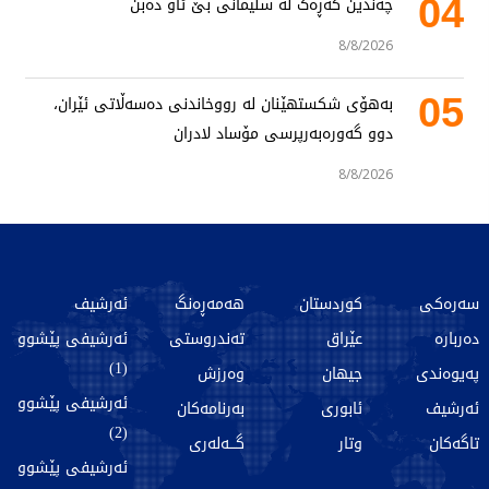
04
چەندین گەڕەک لە سلێمانی بێ ئاو دەبن
8/8/2026
05
بەهۆی شکستهێنان لە رووخاندنی دەسەڵاتی ئێران،
دوو گەورەبەرپرسی مۆساد لادران
8/8/2026
سەرەکی
کوردستان
هەمەڕەنگ
ئەرشیف
دەربارە
عێراق
تەندروستی
ئەرشیفی پێشوو
(1)
پەیوەندی
جیهان
وەرزش
ئەرشیفی پێشوو
ئەرشیف
ئابوری
بەرنامەکان
(2)
تاگەکان
وتار
گـــەلەری
ئەرشیفی پێشوو