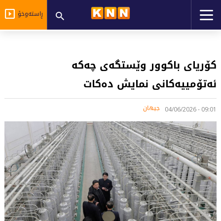
ڕاستەوخۆ
کۆریای باکوور وێستگەی چەکە
ئەتۆمییەکانی نمایش دەکات
جیهان
09:01 - 04/06/2026