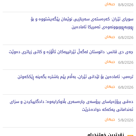
جیهان
8/8/2026
سوپای ئێران: کەرەستەی سەربازیی نوێمان پێگەیشتووە و بۆ
ڕووبەڕووبوونەوەی ئەمریکا ئامادەین
جیهان
6/8/2026
جەی دی ڤانس: دانوستان لەگەڵ ئێرانییەکان ئاڵۆزە و کاتی زیاتری دەوێت
جیهان
6/8/2026
ترەمپ: ئامادەین بۆ لێدانی ئێران، بەڵام پێم باشترە بگەینە ڕێککەوتن
جیهان
6/8/2026
دەقی پرۆژەیاسای پرۆسەی چارەسەری بڵاوکرایەوە؛ دادگاییکردن و سزای
ئەندامانی پەکەکە دوادەخرێت
جیهان
5/8/2026
زۆرترین خوێندراو