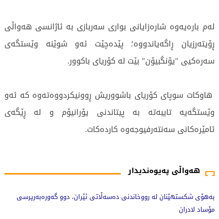
لەم بارەیەوە شارەزایانی بواری سەربازی بە ئاژانسی هەواڵی
ڕۆیتەرزیان ڕاگەیاندووە؛ پێدەچێت ئەو شوێنە وێستگەی
سەرەکیی "یۆنگبیۆن" بێت لە کۆریای باکوور.
هاوکات سوپای کۆریای باشووریش ڕوونیکردووەتەوە کە ئەو
وێستگەیە تایبەتە بە پیتاندنی یۆرانیۆم و لە ڕێگەی
ئامێرەکانی سەنتەرفیوجەوە کاردەکات.
650 جار خوێندراوەتەوە
هەواڵی پەیوەندیدار
بەهۆی شکستهێنان لە رووخاندنی دەسەڵاتی ئێران، دوو گەورەبەرپرسی
مۆساد لادران