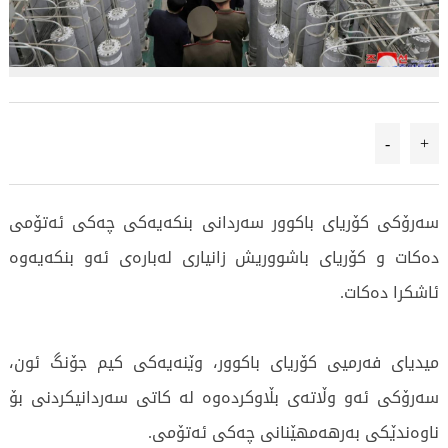
-
+
سەرۆکی کۆریای باکوور سەردانی بنکەیەکی چەکی ئەتۆمی
دەکات و کۆریای باشووریش زانیاری لەبارەی ئەو بنکەیەوە
ئاشکرا دەکات.
میدیای فەرمیی کۆریای باکوور، وێنەیەکی کیم جۆنگ ئون،
سەرۆکی ئەو وڵاتەی بڵاوکردەوە لە کاتی سەردانیکردنی بۆ
ناوەندێکی بەرهەمهێنانی چەکی ئەتۆمی.