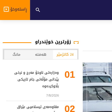
ڕاستەوخۆ
زۆرترین خوێندراو
24 کاتژمێر
هەفتە
مانگ
01
وەزارەتی ناوخۆ مەرج و نرخی
پێدانی مۆڵەتی جام تاریکی
بڵاوکردەوە
7/8/2026
02
مقاوەمەی ئیسلامیی عێراق