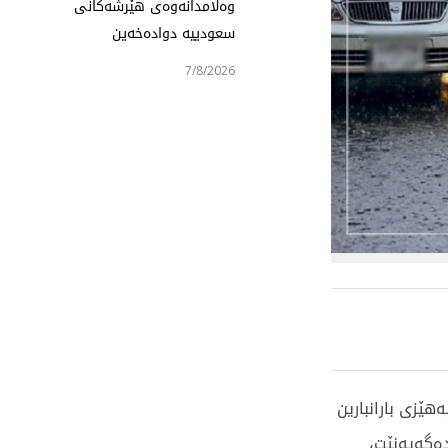
وەڵامدانەوەی هێرشەکانی
سعودییە دوادەخەین
7/8/2026
زی بارانبارین
دەگەیەنێت،