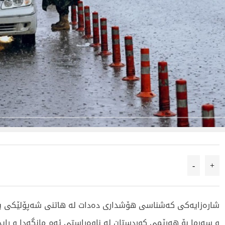
-
+
شارەزایەکی کەشناسی هۆشداری دەدات لە هاتنی شەپۆلێکی بەهێ
و سەرما بۆ هەرێمی کوردستان لە ناوەڕاستی ئەم مانگەدا و ڕای