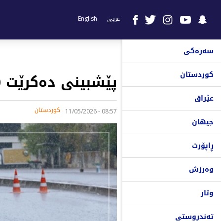
عربي
English
سەرەکی
کوردستان
پێشبینی دەکرێت 40 بۆ 70 ملم باران ببارێت
عێراق
کوردستان
08:57 - 11/05/2026
جیهان
ڕاپۆرت
وەرزش
وتار
تەندروستی