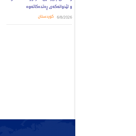
و لێدوانەکەی ڕەتدەکاتەوە
کوردستان
6/8/2026