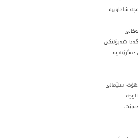
 ببارێت و لە ناوچە شاخاوییە
ەکانی
وە، لە نێوان 15 بۆ 19ی ئەم مانگەدا شەپۆلێکی
 دەگرێتەوە.
 دهۆک، سلێمانی
ناوچە