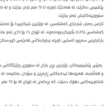
پێشبینی دەکرێت لە هەندێک ناوچە تا 70 ملم باران
سنوورییەکانیش بەفر ببارێت.
ئاراس جەبار، شارەزای کەشناسی، لە نوێترین شیکارییدا بۆ نەخش
کەشناسی (GFS) بڵاویکردووەتە
بارانبارینی سەروو ئاسایی ناوچە جیاوازەکانی هەرێمی کوردستان
بەپێی پێشبینییەکان، زۆرترین بڕی باران لە سنووری پارێزگاکانی
و هەڵەبجە، هەروەها ئیدارەکانی ڕاپەڕین و سۆران، بەتایبەت لە 
شاخاوییەکانی دهۆک دەبێت، کە بڕەکەی لە نێوان 40 بۆ 70 ملم دەبێت.