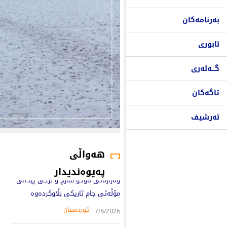
بەرنامەکان
ئابوری
گـــەلەری
تاگەکان
ئەرشیف
هەواڵی
پەیوەندیدار
وەزارەتی ناوخۆ مەرج و نرخی پێدانی
مۆڵەتی جام تاریکی بڵاوکردەوە
کوردستان
7/8/2026