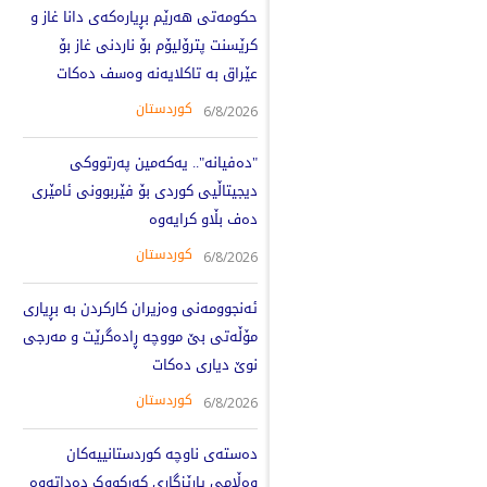
حکومەتی هەرێم بڕیارەکەی دانا غاز و
کرێسنت پترۆلیۆم بۆ ناردنی غاز بۆ
عێراق بە تاکلایەنە وەسف دەکات
کوردستان
6/8/2026
"دەفیانە".. یەکەمین پەرتووکی
دیجیتاڵیی کوردی بۆ فێربوونی ئامێری
دەف بڵاو کرایەوە
کوردستان
6/8/2026
ئەنجوومەنی وەزیران کارکردن بە بڕیاری
مۆڵەتی بێ مووچە ڕادەگرێت و مەرجی
نوێ دیاری دەکات
کوردستان
6/8/2026
دەستەی ناوچە کوردستانییەکان
وەڵامی پارێزگاری کەرکووک دەداتەوە