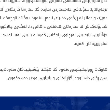
ئەو شارەزایەی کەشناسی ئاماژەی بەوەشکردووە، شەپۆلەکە 
نزمەپاڵەپەستۆیەکی جەمسەریی ساردە کە سەرەتا کاریگەری لەس
دەبێت و دواتر لە ڕێگەی دەریای ناوەڕاستەوە دەگاتە ناوچەکە.
شەپۆلەکەش لە سەرەتای هەفتەی داهاتوودا، ئەگەری چالاکبوون
خۆڵبارین، دابەزینی بەرچاوی پلەکانی گەرما و بارینی بەفر لەسەر چ
سنوورییەکان هەیە.
هاوکات ڕوونیشیکردووەتەوە کە هێشتا پێشبینییەکان سەرەتایین 
سێ ڕۆژی داهاتوودا گۆڕانکاری و زانیاریی وردتر دەردەکەون.
7484 جار خوێندراوەتەوە