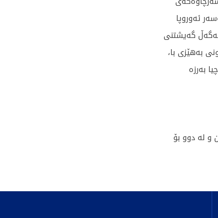
سەرچاوەکەی
ەر ئەوروپا
 لەگەڵ گەیشتنی
ی بەهێزی با،
یا بەرزە
و لە دوو بۆ