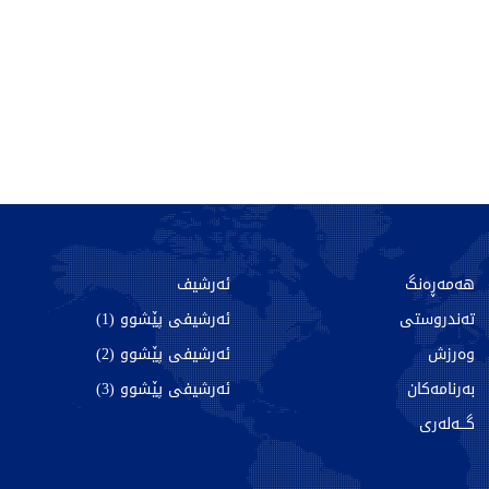
هەمەڕەنگ
ئەرشیف
تەندروستی
ئەرشیفی پێشوو (1)
وەرزش
ئەرشیفی پێشوو (2)
بەرنامەکان
ئەرشیفی پێشوو (3)
گـــەلەری