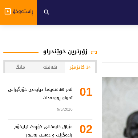
ڕاستەوخۆ
زۆرترین خوێندراو
24 کاتژمێر
هەفتە
مانگ
01
لەم هەفتەیەدا دیاردەی خۆرگیرانی
تەواو ڕوودەدات
9/8/2026
02
عێراق کارەکانی کۆڕەک تیلیکۆم
ڕادەگرێت و دەست بەسەر