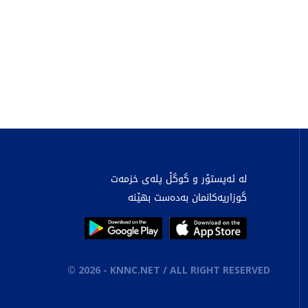
لە ئەپستۆر و گوگڵ پلەی خزمەت
گوزاریەکانمان بەدەست بهێنە
©
2026
- KNNC.NET / ALL RIGHT RESERVED