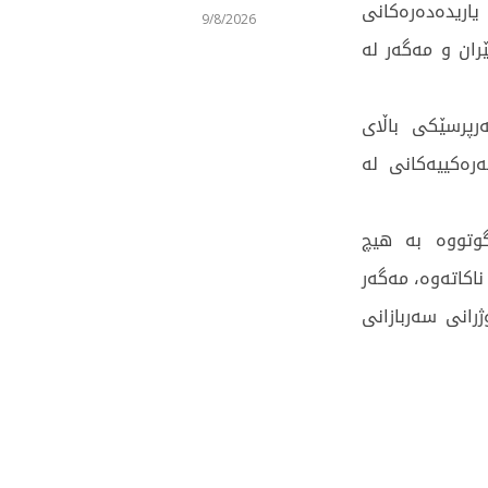
یاریدەدەرەکانی
9/8/2026
ران و مەگەر لە
رپرسێکی باڵای
ەرەکییەکانی لە
گوتووە بە هیچ
اکاتەوە، مەگەر
رانی سەربازانی