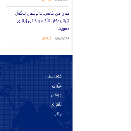
جەی دی ڤانس: دانوستان لەگەڵ
ئێرانییەکان ئاڵۆزە و کاتی زیاتری
دەوێت
جیهان
6/8/2026
سەرەکی
کوردستان
دەربارە
عێراق
پەیوەندی
جیهان
ئەرشیف
ئابوری
تاگەکان
وتار