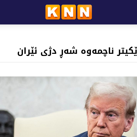
ێکیتر ناچمەوە شەڕ دژی ئێران