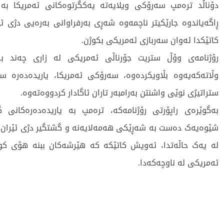
دۆناڵد ترەمپ سەرۆکی ویلایەتە یەکگرتوەکانی ئەمریکا بە 
ڕاگەیاندوە جارێکیتر ناچمەوە شەڕی بەرفراوانی بەرەیی دژی ئێ
کاتێکدا ئەوان سەربازی ئەمریکی بکوژن.
رۆژنامەی وۆڵ ستریت جۆرناڵی ئەمریکی لە زاری چەند بە
وڵاتەکەیەوە بڵاویکردەوە، سەرۆکی ئەمریکا، یاریدەدەرە س
ستراتیژی نوێی واشنتن بەرامبەر تاران ئاگادار کردووەتەوە.
بەگوێرەی راپۆرتی رۆژنامەکە، ترەمپ بە یاریدەدەرەکانی 
شێوەیەک دەست بە شەڕێکی هەمەلایەنە و گشتگیر دژی ئێران ن
لە یەک حاڵەتدا، ئەویش کاتێکە کە هێرشەکان ببنە هۆی کوژ
ئەمریکی لە ناوچەکەدا.
421 جار خوێندراوەتەوە