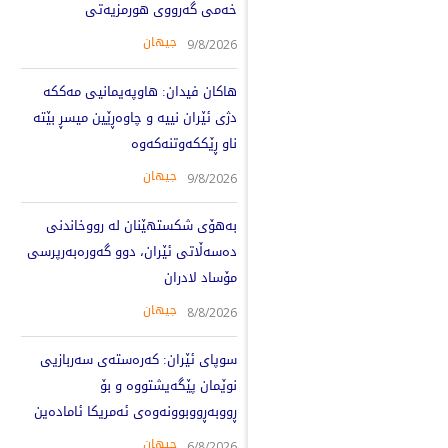
خەمی گەرووی هورمزیەتی
جیهان
9/8/2026
هاکان فیدان: هاوپەیمانیی مەککە
دژی ئێران نییە و چاوەڕێین میسڕ بێتە
ناو ڕێککەوتنەکەوە
جیهان
9/8/2026
بەهۆی شکستهێنان لە رووخاندنی
دەسەڵاتی ئێران، دوو گەورەبەرپرسی
مۆساد لادران
جیهان
8/8/2026
سوپای ئێران: کەرەستەی سەربازیی
نوێمان پێگەیشتووە و بۆ
ڕووبەڕووبوونەوەی ئەمریکا ئامادەین
جیهان
6/8/2026