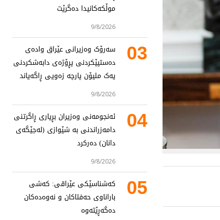
موڵکەکانیدا دەگرێت
9/8/2026
03
سەرۆک وەزیرانی عێراق وادەی
دەستپێکردنی پڕۆژەی دابەشکردنی
یەک ملیۆن پارچە زەویی ڕاگەیاند
9/8/2026
04
ئەنجومەنی وەزیران بڕیاری ڕاگرتنی
دامەزراندنی بە شێوازی (لەجێگەی
دانان) دەرکرد
9/8/2026
05
کەشناسێکی عێراقی: کەشی
باراناوی حەفتاکان و نەوەدەکان
دەگەڕێتەوە