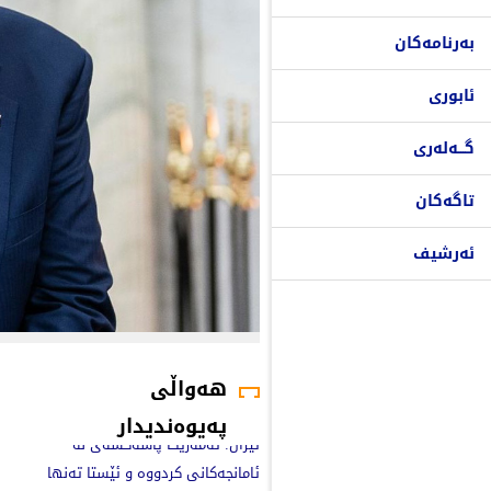
بەرنامەکان
ئابوری
گـــەلەری
تاگەکان
ئەرشیف
هەواڵی
پەیوەندیدار
ئێران: ئەمەریکا پاشەکشەی لە
ئامانجەکانی کردووە و ئێستا تەنها