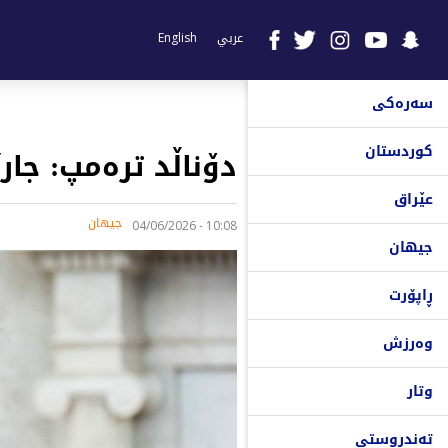
عربي
English
سەرەکی
کوردستان
دۆناڵد ترەمپ: جار
عێراق
جیهان
10:08 - 04/06/2026
جیهان
ڕاپۆرت
وەرزش
وتار
تەندروستی