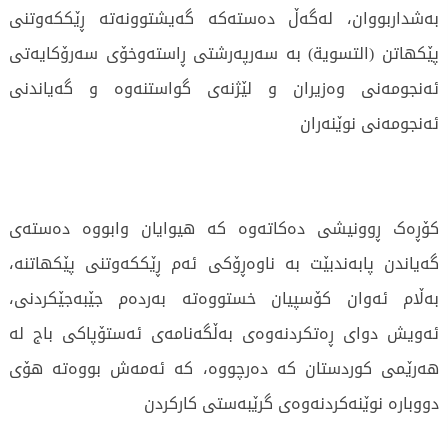
بەشداربووان، لەگەڵ دەستەکە گەیشتوونەتە ڕێککەوتنی
پێکهاتن (التسویة) بە سەرپەرشتی ڕاستەوخۆی سەرۆکایەتی
ئەنجومەنی وەزیران و لێژنەی گواستنەوە و گەیاندنی
ئەنجومەنی نوێنەران
کۆڕەک ڕوونیشی دەکاتەوە کە هیوایان وابووە دەستەی
گەیاندن پابەندبێت بە ناوەڕۆکی ئەم ڕێککەوتنی پێکهاتنە،
بەڵام ئەوان کۆسپیان خستووەتە بەردەم جێبەجێکردنی،
ئەویش دوای ڕەتکردنەوەی بەڵگەنامەی ئەستۆپاکی باج لە
هەرێمی کوردستان کە دەرچووە، کە ئەمەش بووەتە هۆی
دووبارە نوێنەکردنەوەی گرێبەستی کارکردن