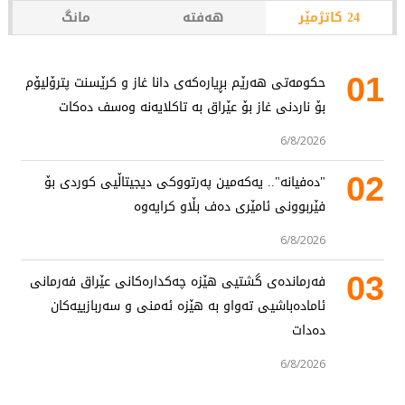
24 کاتژمێر
هەفتە
مانگ
01
حکومەتی هەرێم بڕیارەکەی دانا غاز و کرێسنت پترۆلیۆم
بۆ ناردنی غاز بۆ عێراق بە تاکلایەنە وەسف دەکات
6/8/2026
02
"دەفیانە".. یەکەمین پەرتووکی دیجیتاڵیی کوردی بۆ
فێربوونی ئامێری دەف بڵاو کرایەوە
6/8/2026
03
فەرماندەی گشتیی هێزە چەکدارەکانی عێراق فەرمانی
ئامادەباشیی تەواو بە هێزە ئەمنی و سەربازییەکان
دەدات
6/8/2026