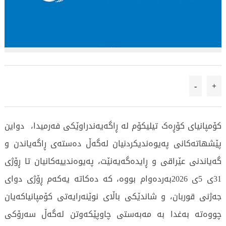
-
+
کۆمپانیای کۆڕەک تیلیکۆم لە ڕاگەیەندراوێکی فەرمیدا، دواین
پێشهاتەکانی پەیوەندیکردنیان لەگەڵ دەستەی ڕاگەیاندن و
گەیاندنی عێراقی و ڕایدەگەیەنێت، پەیوەندییەکانیان تا ڕۆژی
31ی 5ی 2026بەردەوام بووە، کە دەکاتە یەکەم ڕۆژی دوای
جەژنی قوربان، و شاندێکی باڵای نوێنەرایەتی کۆمپانیاکەیان
چووەتە بەغدا بە مەبەستی چاوپێکەوتن لەگەڵ سەرۆکی