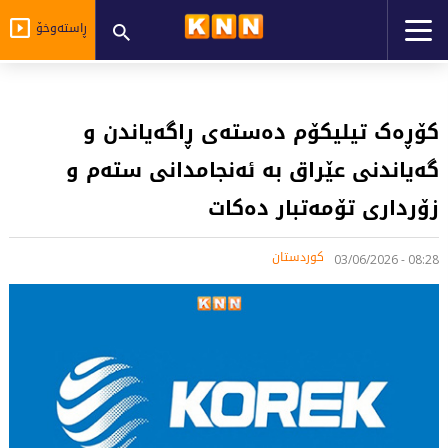
ڕاستەوخۆ
کۆڕەک تیلیکۆم دەستەی ڕاگەیاندن و
گەیاندنی عێراق بە ئەنجامدانی ستەم و
زۆرداری تۆمەتبار دەکات
کوردستان
08:28 - 03/06/2026