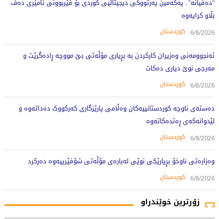
"دەفیانە".. یەکەمین پەرتووکی دیجیتاڵیی کوردی بۆ فێربوونی ئامێری دەف
بڵاو کرایەوە
کوردستان
6/8/2026
ئەنجوومەنی وەزیران کارکردن بە بڕیاری مۆڵەتی بێ مووچە ڕادەگرێت و
مەرجی نوێ دیاری دەکات
کوردستان
6/8/2026
دەستەی ناوچە کوردستانییەکان وەڵامی پارێزگاری کەرکووک دەداتەوە و
لێدوانەکەی ڕەتدەکاتەوە
کوردستان
6/8/2026
وەزارەتی ناوخۆ بڕیارێکی نوێی لەبارەی مۆڵەتی شۆفێرییەوە دەرکرد
کوردستان
6/8/2026
زۆرترین خوێندراو