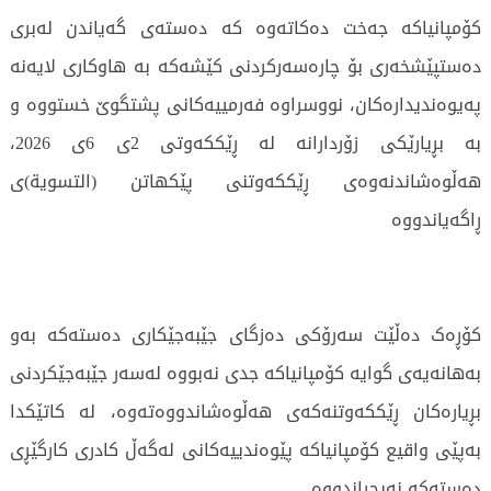
کۆمپانیاکە جەخت دەکاتەوە کە دەستەی گەیاندن لەبری
دەستپێشخەری بۆ چارەسەرکردنی کێشەکە بە هاوکاری لایەنە
پەیوەندیدارەکان، نووسراوە فەرمییەکانی پشتگوێ خستووە و
بە بڕیارێکی زۆردارانە لە ڕێککەوتی 2ی 6ی 2026،
هەڵوەشاندنەوەی ڕێککەوتنی پێکهاتن (التسویة)ی
ڕاگەیاندووە
کۆڕەک دەڵێت سەرۆکی دەزگای جێبەجێکاری دەستەکە بەو
بەهانەیەی گوایە کۆمپانیاکە جدی نەبووە لەسەر جێبەجێکردنی
بڕیارەکان ڕێککەوتنەکەی هەڵوەشاندووەتەوە، لە کاتێکدا
بەپێی واقیع کۆمپانیاکە پێوەندییەکانی لەگەڵ کادری کارگێڕی
دەستەکە نەپچڕاندووە