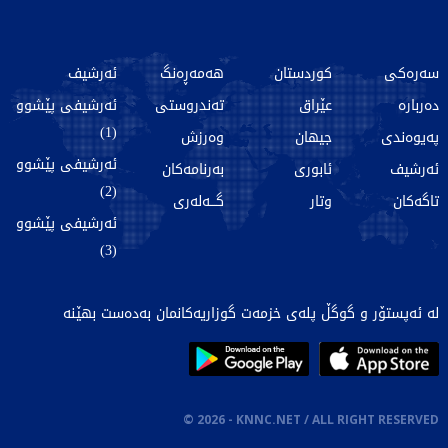
سەرەکی
کوردستان
هەمەڕەنگ
ئەرشیف
دەربارە
عێراق
تەندروستی
ئەرشیفی پێشوو
(1)
پەیوەندی
جیهان
وەرزش
ئەرشیفی پێشوو
ئەرشیف
ئابوری
بەرنامەکان
(2)
تاگەکان
وتار
گـــەلەری
ئەرشیفی پێشوو
(3)
لە ئەپستۆر و گوگڵ پلەی خزمەت گوزاریەکانمان بەدەست بهێنە
©
2026
- KNNC.NET / ALL RIGHT RESERVED