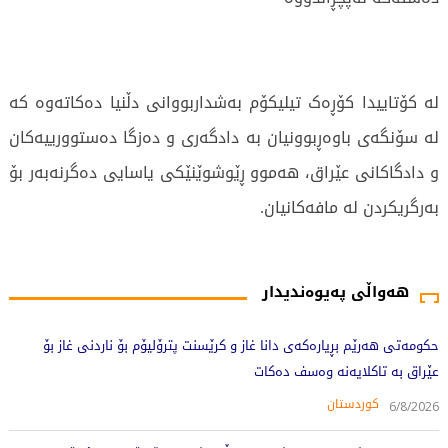
لە کۆتاییدا کۆڕەک تیلیکۆم بەشداربووانی دڵنیا دەکاتەوە کە
لە سۆنگەی باوەڕبوونیان بە دادگەری و دەزگا دەستوورییەکان
و دادگاکانی عێراق، هەموو ڕێوشوێنێکی یاسایی دەگرنەبەر بۆ
بەرگریکردن لە مافەکانیان.
375 جار خوێندراوەتەوە
هەواڵی پەیوەندیدار
حکومەتی هەرێم بڕیارەکەی دانا غاز و کرێسنت پترۆلیۆم بۆ ناردنی غاز بۆ
عێراق بە تاکلایەنە وەسف دەکات
کوردستان
6/8/2026