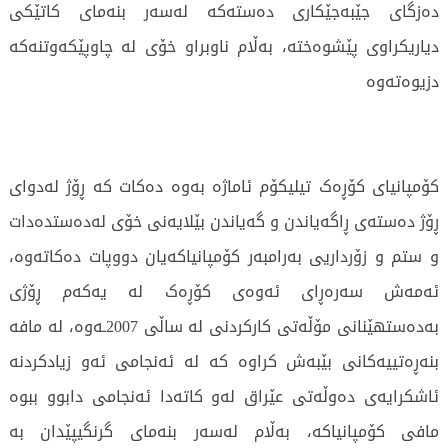
دەزگای جێبەجێکاری دەستەکە لەسەر بنەمای کاتێکی
دیاریکراوی پێشوەختە، بەڵام ناوبراو خۆی لە چاوپێکەوتنەکە
دزیوەتەوە
کۆمپانیای کۆڕەک تیلیکۆم ئاماژە بەوە دەکات کە ڕۆژ لەدوای
ڕۆژ دەستەی ڕاگەیاندن و گەیاندن بێلایەنی خۆی لەدەستدەدات
و ستم و زۆرداریی بەرامبەر کۆمپانیاکەیان دووپات دەکاتەوە،
ئەمەش سەرەڕای ئەوەی کۆڕەک لە یەکەم ڕۆژی
بەدەستهێنانی مۆڵەتی کارکردنی لە ساڵی 2007ـەوە، لە مافە
بنەڕەتییەکانی بێبەش کراوە کە لە ئەنجامی ئەو زیادکردنە
ئاشکرایەی دەوڵەتی عێراق لەو کاتەدا ئەنجامی دابوو ببوە
مافی کۆمپانیاکە، بەڵام لەسەر بنەمای گرنگیپێدان بە