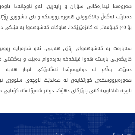
هەروەها ئیدارەکانی سۆران و ڕاپەڕین. لەو ناوچانەدا تاوەبا
بۆ 40) کیلۆمەتر لە کاتژمێرێکدا، هاوکات کەشوهەوا بە فێنکی دەمێنێتەوە.
سەبارەت بە کەشوهەوای ڕۆژی هەینی، ئەو شارەزایە ڕوونی
کاریگەریی بارستە هەوا فێنکەکە بەردەوام دەبێت و بەگشتی 
دەبێت، بەڵام لە دوانیوەڕۆدا ئەگەرێکی لاواز هەیە ب
هەورەبرووسکەی کورتخایەن لە هەندێک ناوچەی سنووری ئی
ناوچە شاخاوییەکانی پارێزگای دهۆک، دواتر شەپۆلەکە کۆتایی د
3551 جار خوێندراوەتەوە