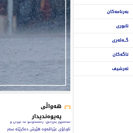
بەرنامەکان
ئابوری
گـــەلەری
تاگەکان
ئەرشیف
هەواڵی
پەیوەندیدار
مەسرور بارزانی: راستەوخۆ لە ئێران و
ناوخۆی عێراقەوە هێرش دەکرێتە سەر