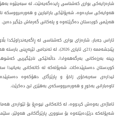
شارەزایەکی بواری کەشناسی ڕایدەگەیەنێت، لە سبەینێوە بەهۆ
هەوایەکی ساردەوە، شەپۆلێکی بارانبارین و هەورەبرووسکە ناو
هەرێمی کوردستان دەگرێتەوە و پلەکانی گەرماش جێگیر دەبن.
ئاراس جەبار، شارەزای بواری کەشناسی لە ڕاگەیەندراوێکدا بڵا
پێنجشەممە (21ی ئایاری 2026)، لە ئەنجامی تێپەڕینی 
چینە بەرزەکانی بەرگەهەوادا، حاڵەتێکی ناجێگیریی کەشوه
کوردستان دەستپێدەکات. شەپۆلەکە لە کاتەکانی بەیانیدا سە
ئیدارەی سەربەخۆی زاخۆ و پارێزگای دهۆکەوە دەستپێدە
تاوەبارانی بەخوڕ و هەورەبرووسکەی بەهێزی لێ دەکرێت.
ئاماژەی بەوەش کردووە، لە کاتەکانی نیوەڕۆ بۆ ئێوارەی هەمان
شەپۆلەکە درێژدەبێتەوە بۆ سنووری پارێزگاکانی هەولێر، سلێما