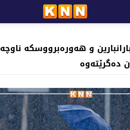
رانبارین و هەورەبرووسکە ناوچە
 دەگرێتەوە