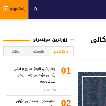
ڕاستەوخۆ
کانی
زۆرترین خوێندراو
24 کاتژمێر
هەفتە
مانگ
01
وەزارەتی ناوخۆ مەرج و نرخی
پێدانی مۆڵەتی جام تاریکی
بڵاوکردەوە
7/8/2026
02
مقاوەمەی ئیسلامیی عێراق