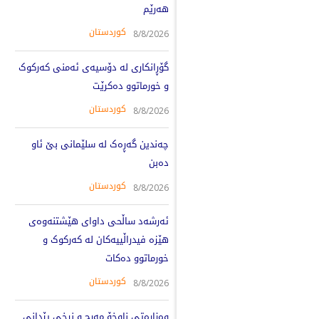
هەرێم
کوردستان
8/8/2026
گۆڕانکاری لە دۆسیەی ئەمنی کەرکوک
و خورماتوو دەکرێت
کوردستان
8/8/2026
چەندین گەڕەک لە سلێمانی بێ ئاو
دەبن
کوردستان
8/8/2026
ئەرشەد ساڵحی داوای هێشتنەوەی
هێزە فیدراڵییەکان لە کەرکوک و
خورماتوو دەکات
کوردستان
8/8/2026
وەزارەتی ناوخۆ مەرج و نرخی پێدانی