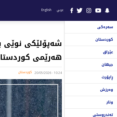
عربي
English
سەرەکی
کوردستان
شەپۆلێکی نوێی با
عێراق
هەرێمی کوردستان
جیهان
کوردستان
10:24 - 20/05/2026
ڕاپۆرت
وەرزش
وتار
تەندروستی