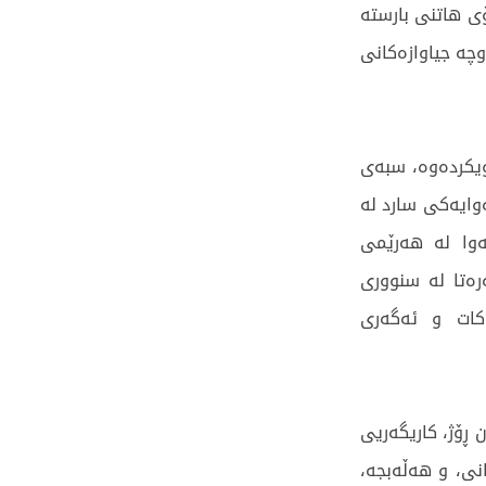
ی هاتنی بارستە
چە جیاوازەکانی
ویکردەوە، سبەی
بارستە هەوایەکی سارد لە
ەوا لە هەرێمی
رەتا لە سنووری
کات و ئەگەری
 ڕۆژ، کاریگەریی
نی، و هەڵەبجە،