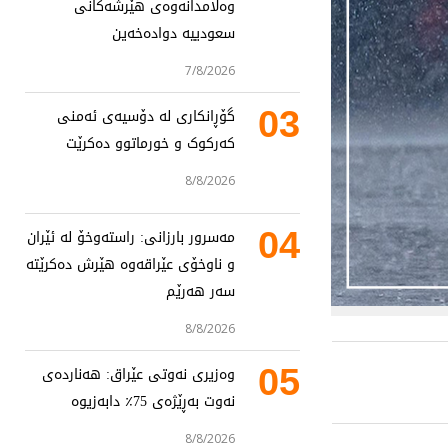
وەڵامدانەوەی هێرشەکانی
سعودییە دوادەخەین
7/8/2026
03
گۆڕانکاری لە دۆسیەی ئەمنی
کەرکوک و خورماتوو دەکرێت
8/8/2026
04
مەسرور بارزانی: راستەوخۆ لە ئێران
و ناوخۆی عێراقەوە هێرش دەکرێتە
سەر هەرێم
8/8/2026
05
وەزیری نەوتی عێراق: هەناردەی
نەوت بەڕێژەی 75٪ دابەزیوە
8/8/2026