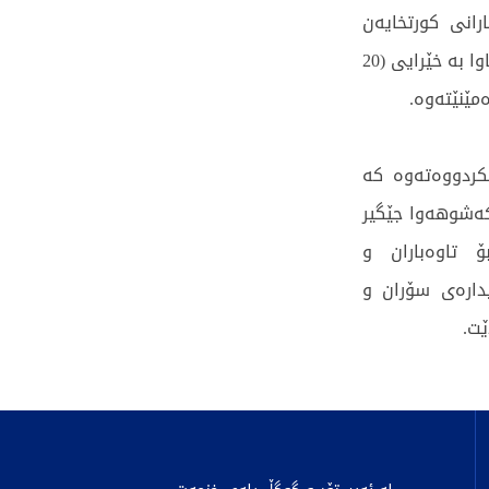
رانی کورتخایەن
دەبارێت لەگەڵ چالاکبوونی هەورەبرووسکە و بای باشووری ڕۆژئاوا بە خێرایی (20
کردووەتەوە کە
کەشوهەوا جێگیر
ۆ تاوەباران و
دارەی سۆران و
ێت.