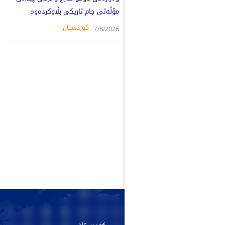
مۆڵەتی جام تاریکی بڵاوکردەوە
کوردستان
7/8/2026