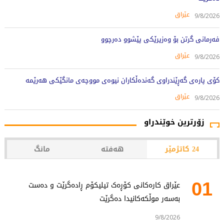
عێراق
9/8/2026
فەرمانی گرتن بۆ وەزیرێکی پێشوو دەرچوو
عێراق
9/8/2026
کۆی پارەی گەڕێندراوی گەندەڵکاران نیوەی مووچەی مانگێکی هەرێمە
عێراق
9/8/2026
زۆرترین خوێندراو
24 کاتژمێر
هەفتە
مانگ
01
عێراق کارەکانی کۆڕەک تیلیکۆم ڕادەگرێت و دەست
بەسەر موڵکەکانیدا دەگرێت
9/8/2026