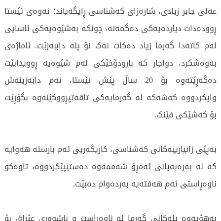
عەلی جابر زیادی، شارەزای کەشناسی ڕایگەیاند؛ ئەوەی ئێستا
ڕوودەدات دیاردەیەکی دەگمەنە، چونکە بەشێوەیەکی ئاسایی
لەم کاتەدا گەرما زیاد دەکات نەک نۆ پلە داببەزێت. ئاماژەی
بەوەشکرد، دواجار کە بارودۆخێکی لەم شێوەیە ڕوویدابێت
دەگەڕێتەوە بۆ 20 ساڵ پێش ئێستا، ئەم دابەزینەش
وایکردووە کەشەکە لە گەرمایەکی تاقەتپڕووکێنەوە بگۆڕێت
بۆ کەشێکی فێنک.
بەپێی زانیارییەکانی کەشناسی، کاریگەریی ئەم بارستە هەوایە
کە لە بەرەبەیانی ئەمڕۆ شەممەوە دەستیپێکردووە، تاوەکو
ناوەڕاستی ئەم هەفتەیە بەردەوام دەبێت.
بەهۆیەوە پلەکانی گەرما لە ناوەڕاست و باشووری عێراق بۆ