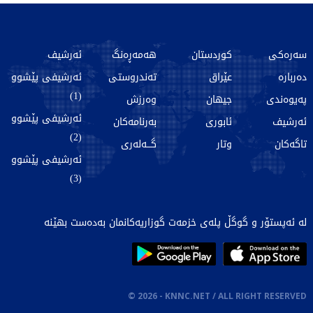
سەرەکی
کوردستان
هەمەڕەنگ
ئەرشیف
دەربارە
عێراق
تەندروستی
ئەرشیفی پێشوو
(1)
پەیوەندی
جیهان
وەرزش
ئەرشیفی پێشوو
ئەرشیف
ئابوری
بەرنامەکان
(2)
تاگەکان
وتار
گـــەلەری
ئەرشیفی پێشوو
(3)
لە ئەپستۆر و گوگڵ پلەی خزمەت گوزاریەکانمان بەدەست بهێنە
©
2026
- KNNC.NET / ALL RIGHT RESERVED