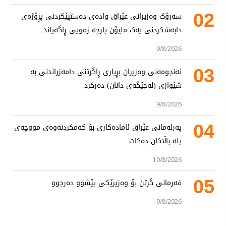
02
سەرۆک وەزیرانی عێراق وادەی دەستپێکردنی پڕۆژەی
دابەشکردنی یەک ملیۆن پارچە زەویی ڕاگەیاند
9/8/2026
03
ئەنجومەنی وەزیران بڕیاری ڕاگرتنی دامەزراندنی بە
شێوازی (لەجێگەی دانان) دەرکرد
9/8/2026
04
پەرلەمانی عێراق ئامادەکاری بۆ کەمکردنەوەی مووچەی
پلە باڵاکان دەکات
10/8/2026
05
فەرمانی گرتن بۆ وەزیرێکی پێشوو دەرچوو
9/8/2026