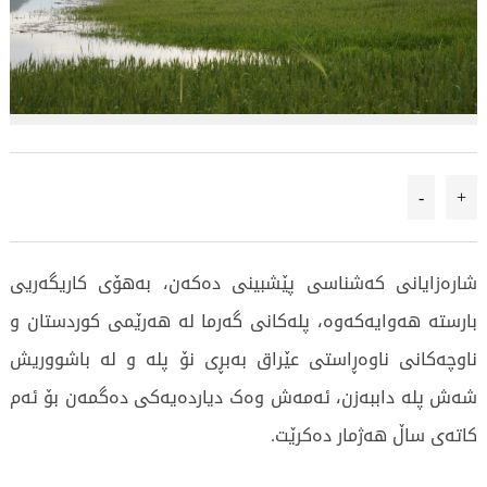
-
+
شارەزایانی کەشناسی پێشبینی دەکەن، بەهۆی کاریگەریی
بارستە هەوایەکەوە، پلەکانی گەرما لە هەرێمی کوردستان و
ناوچەکانی ناوەڕاستی عێراق بەبڕی نۆ پلە و لە باشووریش
شەش پلە داببەزن، ئەمەش وەک دیاردەیەکی دەگمەن بۆ ئەم
کاتەی ساڵ هەژمار دەکرێت.