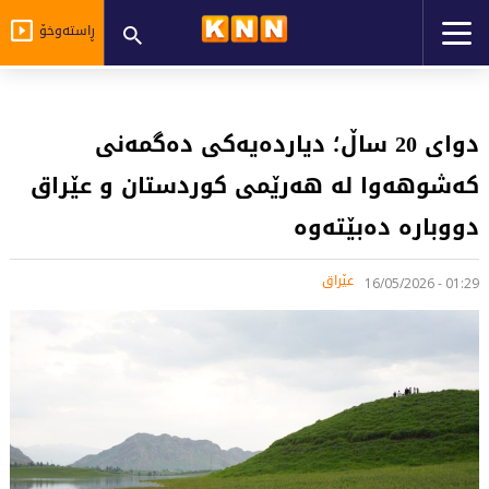
ڕاستەوخۆ
دوای 20 ساڵ؛ دیاردەیەکی دەگمەنی
کەشوهەوا لە هەرێمی کوردستان و عێراق
دووبارە دەبێتەوە
عێراق
01:29 - 16/05/2026