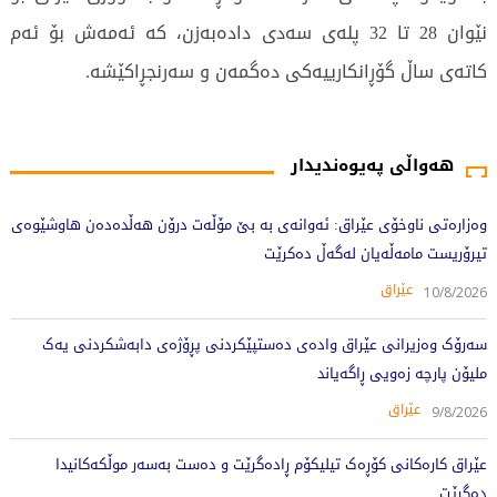
نێوان 28 تا 32 پلەی سەدی دادەبەزن، کە ئەمەش بۆ ئەم
کاتەی ساڵ گۆڕانکارییەکی دەگمەن و سەرنجڕاکێشە.
2473 جار خوێندراوەتەوە
هەواڵی پەیوەندیدار
وەزارەتی ناوخۆی عێراق: ئەوانەی بە بێ مۆڵەت درۆن هەڵدەدەن هاوشێوەی
تیرۆریست مامەڵەیان لەگەڵ دەکرێت
عێراق
10/8/2026
سەرۆک وەزیرانی عێراق وادەی دەستپێکردنی پڕۆژەی دابەشکردنی یەک
ملیۆن پارچە زەویی ڕاگەیاند
عێراق
9/8/2026
عێراق کارەکانی کۆڕەک تیلیکۆم ڕادەگرێت و دەست بەسەر موڵکەکانیدا
دەگرێت