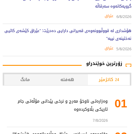
گروپەکانەوە سەرقاڵە
عێراق
6/8/2026
هۆشداری لە قووڵبوونەوەی قەیرانی دارایی دەدرێت؛ "عێراق کێشەی کاتیی
نەختینەی نییە"
عێراق
5/8/2026
زۆرترین خوێندراو
24 کاتژمێر
هەفتە
مانگ
01
وەزارەتی ناوخۆ مەرج و نرخی پێدانی مۆڵەتی جام
تاریکی بڵاوکردەوە
7/8/2026