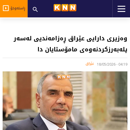
ڕاستەوخۆ
وەزیری دارایی عێراق ڕەزامەندیی لەسەر
پلەبەرزکردنەوەی مامۆستایان دا
عێراق
04:19 - 18/05/2026