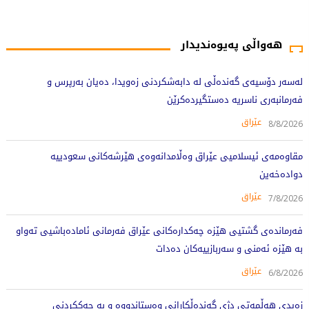
2797 جار خوێندراوەتەوە
هەواڵی پەیوەندیدار
لەسەر دۆسیەی گەندەڵی لە دابەشکردنی زەویدا، دەیان بەرپرس و
فەرمانبەری ناسریە دەستگیردەکرێن
عێراق
8/8/2026
مقاوەمەی ئیسلامیی عێراق وەڵامدانەوەی هێرشەکانی سعودییە
دوادەخەین
عێراق
7/8/2026
فەرماندەی گشتیی هێزە چەکدارەکانی عێراق فەرمانی ئامادەباشیی تەواو
بە هێزە ئەمنی و سەربازییەکان دەدات
عێراق
6/8/2026
زەیدی هەڵمەتی دژی گەندەڵکارانی وەستاندووە و بە چەککردنی