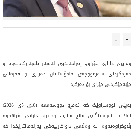
-
+
وەزیری دارایی عێراق، ڕەزامەندیی لەسەر پلەبەرزکردنەوە و
خەرجکردنی سەرمووچەی مامۆستایان دەربڕی و فەرمانی
جێبەجێکردنی خێرای بۆ دەرکرد
بەپێی نووسراوێک کە ئەمڕۆ دووشەممە (18ی 5ی 2026)
لەلایەن نووسینگەی فالح ساری، وەزیری دارایی عێراقەوە
بڵاوکراوەتەوە، لە وەڵامی داواکارییەکی پەرلەمانتارێکدا کە