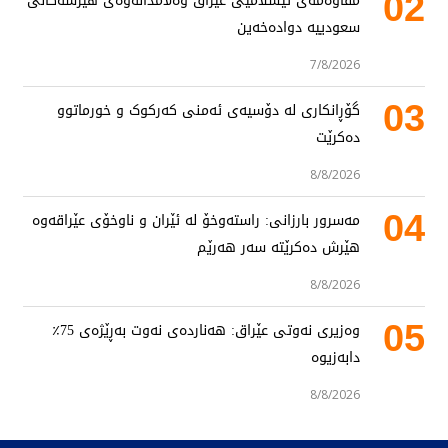
02
مقاوەمەی ئیسلامیی عێراق وەڵامدانەوەی هێرشەکانی
سعودییە دوادەخەین
7/8/2026
03
گۆڕانکاری لە دۆسیەی ئەمنی کەرکوک و خورماتوو
دەکرێت
8/8/2026
04
مەسرور بارزانی: راستەوخۆ لە ئێران و ناوخۆی عێراقەوە
هێرش دەکرێتە سەر هەرێم
8/8/2026
05
وەزیری نەوتی عێراق: هەناردەی نەوت بەڕێژەی 75٪
دابەزیوە
8/8/2026