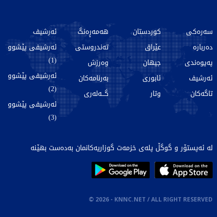
سەرەکی
کوردستان
هەمەڕەنگ
ئەرشیف
دەربارە
عێراق
تەندروستی
ئەرشیفی پێشوو
(1)
پەیوەندی
جیهان
وەرزش
ئەرشیفی پێشوو
ئەرشیف
ئابوری
بەرنامەکان
(2)
تاگەکان
وتار
گـــەلەری
ئەرشیفی پێشوو
(3)
لە ئەپستۆر و گوگڵ پلەی خزمەت گوزاریەکانمان بەدەست بهێنە
©
2026
- KNNC.NET / ALL RIGHT RESERVED