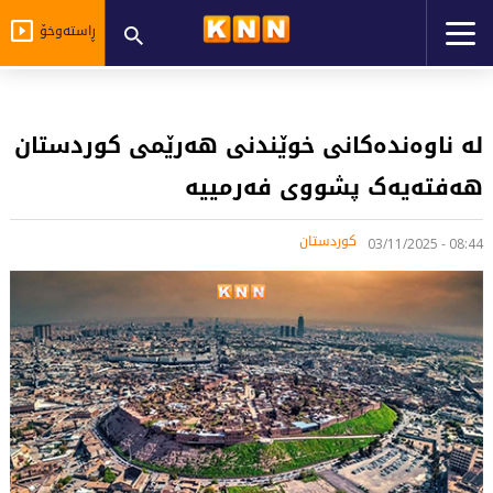
ڕاستەوخۆ
لە ناوەندەکانی خوێندنی هەرێمی کوردستان
هەفتەیەک پشووی فەرمییە
کوردستان
08:44 - 03/11/2025