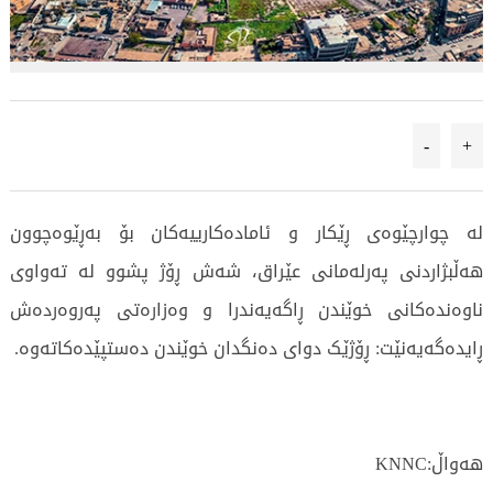
-
+
لە چوارچێوەی ڕێکار و ئامادەکارییەکان بۆ بەڕێوەچوون
هەڵبژاردنی پەرلەمانی عێراق، شەش ڕۆژ پشوو لە تەواوی
ناوەندەکانی خوێندن ڕاگەیەندرا و وەزارەتی پەروەردەش
ڕایدەگەیەنێت: ڕۆژێک دوای دەنگدان خوێندن دەستپێدەکاتەوە.
هەواڵ:KNNC