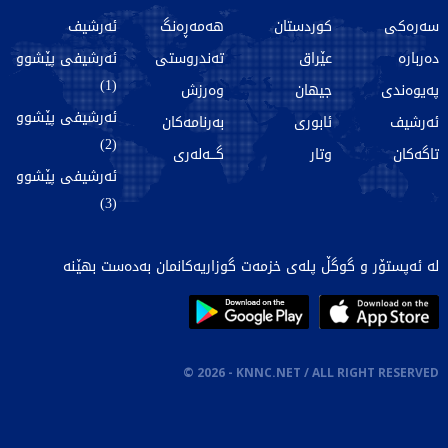
سەرەکی
کوردستان
هەمەڕەنگ
ئەرشیف
دەربارە
عێراق
تەندروستی
ئەرشیفی پێشوو
(1)
پەیوەندی
جیهان
وەرزش
ئەرشیفی پێشوو
ئەرشیف
ئابوری
بەرنامەکان
(2)
تاگەکان
وتار
گـــەلەری
ئەرشیفی پێشوو
(3)
لە ئەپستۆر و گوگڵ پلەی خزمەت گوزاریەکانمان بەدەست بهێنە
©
2026
- KNNC.NET / ALL RIGHT RESERVED