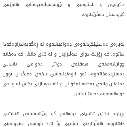
حکومیی و ناحکومیی و نێوەدەوڵەتییەکانی هەرێمی
کوردستان دەگرێتەوە.
لەبارەی دەستپێکردنەوەی دەوامیشەوە لە ڕەگەیەندراوەکەدا
هاتوە، کە ڕۆژێک دوای هەڵبژاردن و لە 12ی مانگ، کە دەکاتە
چوارشەممەی هەفتەی دواتر دەوامی ئاسایی
دەستپێدەکاتەوە، ئەو ناوەندانەشی بنکەی دەنگدان بوون
دەتوانن وانەی یەکەم نەخوێنن و ئامادەسازیی بکەن لە وانەی
دووهەمەوە دەستپێبکەن.
بڕیارە لە11ی تشرینی دووهەم کە سێشەممەی هەفتەی
داهاتووە هەڵبژاردنی گشتیی بۆ 320 کورسی ئەنجومەنی