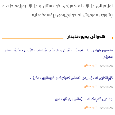
نوێنەرانی عێراق، لە هەرێمی کوردستان و عێراق بەڕێوەبچێت و
پشووی فەرمیش لە چوارچێوەی پڕۆسەکەدایە....
26084 جار خوێندراوەتەوە
هەواڵی پەیوەندیدار
مەسرور بارزانی: راستەوخۆ لە ئێران و ناوخۆی عێراقەوە هێرش دەکرێتە سەر
هەرێم
کوردستان
8/8/2026
گۆڕانکاری لە دۆسیەی ئەمنی کەرکوک و خورماتوو دەکرێت
کوردستان
8/8/2026
چەندین گەڕەک لە سلێمانی بێ ئاو دەبن
کوردستان
8/8/2026