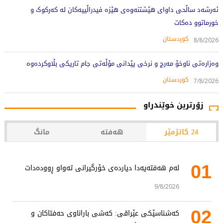
ئەرشەد ساڵحی داوای هێشتنەوەی هێزە فیدراڵییەکان لە کەرکوک و
خورماتوو دەکات
کوردستان
8/8/2026
وەزارەتی ناوخۆ مەرج و نرخی پێدانی مۆڵەتی جام تاریکی بڵاوکردەوە
کوردستان
7/8/2026
زۆرترین خوێندراو
24 کاتژمێر
هەفتە
مانگ
01
لەم هەفتەیەدا دیاردەی خۆرگیرانی تەواو ڕوودەدات
9/8/2026
02
کەشناسێکی عێراقی: کەشی باراناوی حەفتاکان و