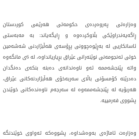
وەزارەتی پەروەردەی حکومەتی هەرێمی کوردستان
ڕاگەیەندراوێکی بڵاوکردەوە و ڕایگەیاند: بە مەبەستی
ئاسانکاریی لە بەڕێوەچوونی پڕۆسەی هەڵبژاردنی شەشەمین
خولی ئەنجومەنی نوێنەرانی عێراق بڕیاریانداوە، لە 6ی مانگەوە
واتە پێنجشەممە ئەو ناوەندانەی دەبنە بنکەی دەنگدان
دەدرێنە کۆمسۆنی باڵای سەربەخۆی هەڵبژاردنەکانی عێراق،
هەربۆیە لە پێنجشەممەوە لە سەرجەم ناوەندەکانی خوێندن
پشووی فەرمییە.
وەزارەت ئاماژەی بەوەشداوە، پشووەکە تەواوی خوێندنگە