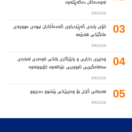
نەوەدەکان دەگەڕێتەوە
9/8/2026
03
کۆی پارەی گەڕێندراوی گەندەڵکاران نیوەی مووچەی
مانگێکی هەرێمە
9/8/2026
04
وەزیری دارایی و پارێزگاری بانکی ناوەندی لەبارەی
سەقامگیریی ئابووریی عێراقەوە کۆبوونەوە
9/8/2026
05
فەرمانی گرتن بۆ وەزیرێکی پێشوو دەرچوو
9/8/2026