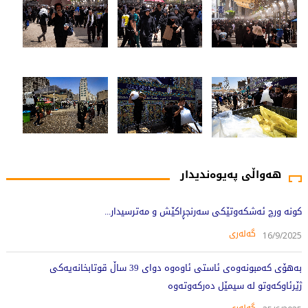
هەواڵی پەیوەندیدار
کونە ورچ ئەشکەوتێکی سەرنجڕاکێش و مەترسیدار...
گەلەری
16/9/2025
بەهۆى کەمبونەوەى ئاستى ئاوەوە دواى 39 ساڵ قوتابخانەیەکى
ژێرئاوکەوتو لە سیمێل دەرکەوتەوە
گەلەری