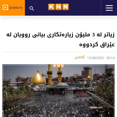
ڕاستەوخۆ
زیاتر لە 3 ملیۆن زیارەتکاری بیانی روویان لە
عێراق کردووە
گەلەری
05:14 - 12/08/2025