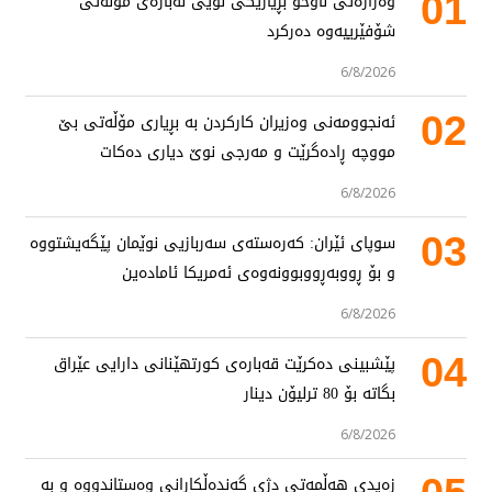
01
وەزارەتی ناوخۆ بڕیارێکی نوێی لەبارەی مۆڵەتی
شۆفێرییەوە دەرکرد
6/8/2026
02
ئەنجوومەنی وەزیران کارکردن بە بڕیاری مۆڵەتی بێ
مووچە ڕادەگرێت و مەرجی نوێ دیاری دەکات
6/8/2026
03
سوپای ئێران: کەرەستەی سەربازیی نوێمان پێگەیشتووە
و بۆ ڕووبەڕووبوونەوەی ئەمریکا ئامادەین
6/8/2026
04
پێشبینی دەکرێت قەبارەی کورتهێنانی دارایی عێراق
بگاتە بۆ 80 ترلیۆن دینار
6/8/2026
زەیدی هەڵمەتی دژی گەندەڵکارانی وەستاندووە و بە