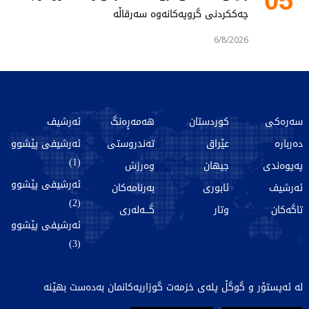
05
چەککردنی گروپەکانەوە سەرقاڵە
6/8/2026
سەرەکی
کوردستان
هەمەڕەنگ
ئەرشیف
دەربارە
عێراق
تەندروستی
ئەرشیفی پێشوو
(1)
پەیوەندی
جیهان
وەرزش
ئەرشیفی پێشوو
ئەرشیف
ئابوری
بەرنامەکان
(2)
تاگەکان
وتار
گـــەلەری
ئەرشیفی پێشوو
(3)
لە ئەپستۆر و گوگڵ پلەی خزمەت گوزاریەکانمان بەدەست بهێنە