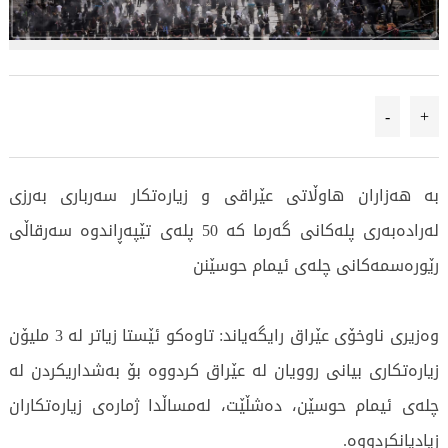
-
+
بە هەزاران هاوڵاتی عێراقی و زیارەتکار سەرباری بەرزی
لەرادەبەری پلەکانی گەرما کە 50 پلەی تێپەڕاندوە سەرقاڵی
رێورەسمەکانی چلەی ئیمام حوسێنن
وەزیری ناوخۆی عێراق رایگەیاند: تاوەکو ئێستا زیاتر لە 3 ملیۆن
زیارەتکاری بیانی روویان لە عێراق کردووە بۆ بەشداریکردن لە
چلەی ئیمام حوسێن، دەشڵێت، لەمساڵدا ژمارەی زیارەتکاران
زیادیانکردووە.