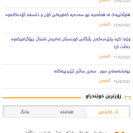
25/6/2025
هاوڵاتییەک لە هەڵەبجە نیو سەدەیە کەلوپەلی کۆن و دانسقە کۆدەکاتەوە
گەلەری
23/6/2025
وێنە؛ کچە پارێزەرەکەى پڵنگانى کوردستان لەلایەن ناشناڵ جیۆگرافیکەوە
خەڵات کرا
گەلەری
11/6/2025
چوارشەممەی سور... سەری ساڵی ئێزیدییەکانە
گەلەری
16/4/2025
زۆرترین خوێندراو
24 کاتژمێر
هەفتە
مانگ