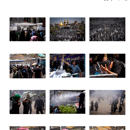
3451 جار خوێندراوەتەوە