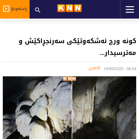
ڕاستەوخۆ
کونە ورچ ئەشکەوتێکی سەرنجڕاکێش و
مەترسیدار...
گەلەری
08:04 - 16/09/2025