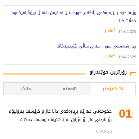
وێنە؛ کچە پارێزەرەکەى پڵنگانى کوردستان لەلایەن ناشناڵ جیۆگرافیکەوە
خەڵات کرا
گەلەری
11/6/2025
چوارشەممەی سور... سەری ساڵی ئێزیدییەکانە
گەلەری
16/4/2025
زۆرترین خوێندراو
24 کاتژمێر
هەفتە
مانگ
01
حکومەتی هەرێم بڕیارەکەی دانا غاز و کرێسنت پترۆلیۆم
بۆ ناردنی غاز بۆ عێراق بە تاکلایەنە وەسف دەکات
6/8/2026