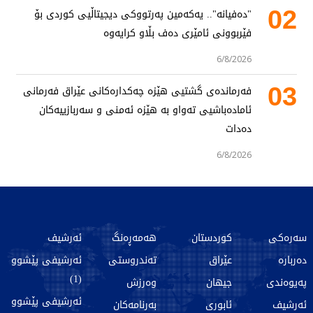
02
"دەفیانە".. یەکەمین پەرتووکی دیجیتاڵیی کوردی بۆ
فێربوونی ئامێری دەف بڵاو کرایەوە
6/8/2026
03
فەرماندەی گشتیی هێزە چەکدارەکانی عێراق فەرمانی
ئامادەباشیی تەواو بە هێزە ئەمنی و سەربازییەکان
دەدات
6/8/2026
سەرەکی
کوردستان
هەمەڕەنگ
ئەرشیف
دەربارە
عێراق
تەندروستی
ئەرشیفی پێشوو
(1)
پەیوەندی
جیهان
وەرزش
ئەرشیفی پێشوو
ئەرشیف
ئابوری
بەرنامەکان