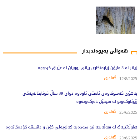
هەواڵی پەیوەندیدار
زیاتر لە 3 ملیۆن زیارەتکاری بیانی روویان لە عێراق کردووە
گەلەری
12/8/2025
بەهۆى کەمبونەوەى ئاستى ئاوەوە دواى 39 ساڵ قوتابخانەیەکى
ژێرئاوکەوتو لە سیمێل دەرکەوتەوە
گەلەری
25/6/2025
هاوڵاتییەک لە هەڵەبجە نیو سەدەیە کەلوپەلی کۆن و دانسقە کۆدەکاتەوە
گەلەری
23/6/2025