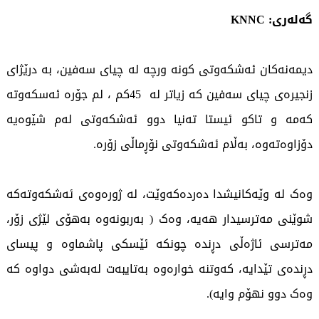
گەلەری: KNNC
دیمەنەکان ئەشکەوتی کونە ورچە لە چیای سەفین، بە درێژای
زنجیرەی چیای سەفین کە زیاتر لە 45کم ، لم جۆرە ئەسکەوتە
کەمە و تاکو ئیستا تەنیا دوو ئەشکەوتی لەم شێوەیە
دۆزاوەتەوە، بەڵام ئەشکەوتی نۆڕماڵی زۆرە.
وەک لە وێەکانیشدا دەردەکەوێت، لە ژورەوەی ئەشکەوتەکە
شوێنی مەترسیدار هەیە، وەک ( بەربونەوە بەهۆی لێژی زۆر،
مەترسی ئاژەڵی دڕندە چونکە ئێسکی پاشماوە و پیسای
دڕندەی تێدایە، کەوتنە خوارەوە بەتایبەت لەبەشی دواوە کە
وەک دوو نهۆم وایە).