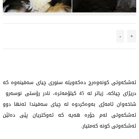
-
+
ئەشکەوتی کونەوەرچ دەکەویتە سنوری چیای سەفینەوە کە
دریژای چیاکە، زیاتر لە 45 کیلۆمەترە، نادر رۆستی نوسەرو
شاخەوان ئامەژی بەوەکردوە لە چیای سەفیندا تەنها دوو
ئەشکەوتی لەم جۆرە هەیە کە ئەوکتریان پێی دەلێن
ئەشکەوتی کونە کەمتیار.