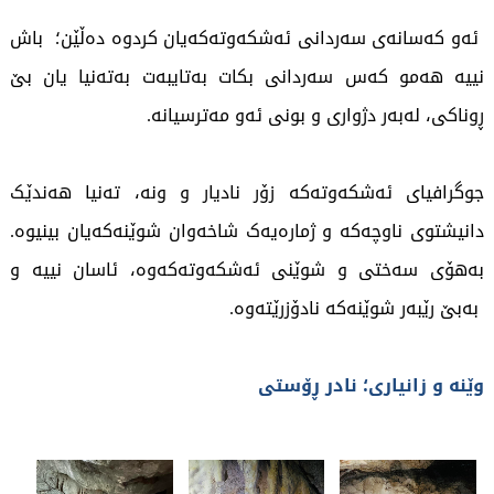
ئەو کەسانەی سەردانی ئەشکەوتەکەیان کردوە دەڵێن؛ باش
نییە هەمو کەس سەردانی بکات بەتایبەت بەتەنیا یان بێ
ڕوناکی، لەبەر دژواری و بونی ئەو مەترسیانە.
جوگرافیای ئەشکەوتەکە زۆر نادیار و ونە، تەنیا هەندێک
دانیشتوی ناوچەکە و ژمارەیەک شاخەوان شوێنەکەیان بینیوە.
بەهۆی سەختی و شوێنی ئەشکەوتەکەوە، ئاسان نییە و
بەبێ رێبەر شوێنەکە نادۆزرێتەوە.
وێنە و زانیاری؛ نادر ڕۆستی
4087 جار خوێندراوەتەوە