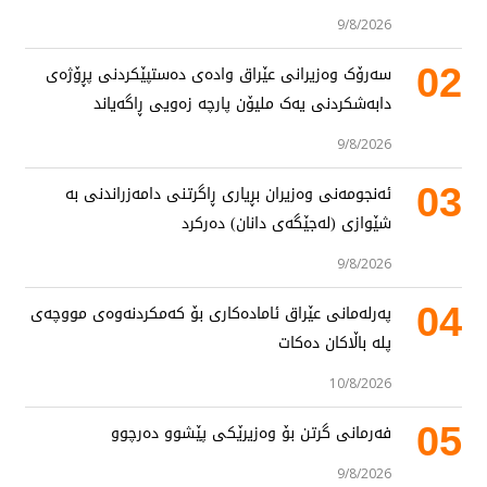
9/8/2026
02
سەرۆک وەزیرانی عێراق وادەی دەستپێکردنی پڕۆژەی
دابەشکردنی یەک ملیۆن پارچە زەویی ڕاگەیاند
9/8/2026
03
ئەنجومەنی وەزیران بڕیاری ڕاگرتنی دامەزراندنی بە
شێوازی (لەجێگەی دانان) دەرکرد
9/8/2026
04
پەرلەمانی عێراق ئامادەکاری بۆ کەمکردنەوەی مووچەی
پلە باڵاکان دەکات
10/8/2026
05
فەرمانی گرتن بۆ وەزیرێکی پێشوو دەرچوو
9/8/2026