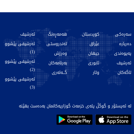
سەرەکی
کوردستان
هەمەڕەنگ
ئەرشیف
دەربارە
عێراق
تەندروستی
ئەرشیفی پێشوو
(1)
پەیوەندی
جیهان
وەرزش
ئەرشیفی پێشوو
ئەرشیف
ئابوری
بەرنامەکان
(2)
تاگەکان
وتار
گـــەلەری
ئەرشیفی پێشوو
(3)
لە ئەپستۆر و گوگڵ پلەی خزمەت گوزاریەکانمان بەدەست بهێنە