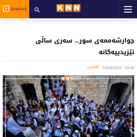
ڕاستەوخۆ
چوارشەممەی سور... سەری ساڵی
ئێزیدییەکانە
گەلەری
09:40 - 16/04/2025