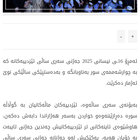
-
+
ئەمڕۆ 16ـی نیسانی 2025 جەژنی سەری ساڵی ئێزدییەكانە كە
بە چوارشەممەی سور بەناوبانگە و بەدەستپێكی ساڵێكی نوێ‌
ئەژمار دەكرێت‌.
بەبۆنەی سەری ساڵەوە، ئێزدییەكان ماڵەكانیان بە گوڵاڵە
سورە دەڕازێننەوە‌و خواردن بەسەر هەژاراندا دابەش دەكەن،
هاوشێوەی ئاینەكانی تر ئێزدییەكانیش چەندین جەژنی تایبەت
بە خۆیان هەیە، یەكێكیش لەو جەژنانە جەژنی سەری ساڵی