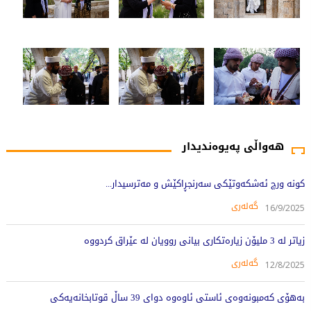
هەواڵی پەیوەندیدار
کونە ورچ ئەشکەوتێکی سەرنجڕاکێش و مەترسیدار...
گەلەری
16/9/2025
زیاتر لە 3 ملیۆن زیارەتکاری بیانی روویان لە عێراق کردووە
گەلەری
12/8/2025
بەهۆى کەمبونەوەى ئاستى ئاوەوە دواى 39 ساڵ قوتابخانەیەکى