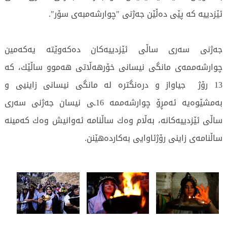
ئێزدییە كە پێی دەڵێن جەژنی "چوارشەمبەی سۆر".
جەژنی سەری ساڵی ئێزدییەكان دەكەوێتە یەكەمین
چوارشەممەی مانگی نیسانی خۆرهەڵاتی هەموو ساڵێك، كە
13 رۆژ جیاواز و درەنگترە لە مانگی نیسانی زاینیی و
بەمشێوەیە ئەمڕۆ چوارشەممە 16ـی نیسان جەژنی سەری
ساڵی ئێزدییەكانە، بەڵام وەك ساڵنامە ئەوانیش وەك كەمینە
ساڵنامەی زاینی رۆژئاوایی بەكاردەهێنن.
2746 جار خوێندراوەتەوە