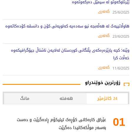
ژێرئاوکەوتو لە سیمێل دەرکەوتەوە
گەلەری
25/6/2025
هاوڵاتییەک لە هەڵەبجە نیو سەدەیە کەلوپەلی کۆن و دانسقە کۆدەکاتەوە
گەلەری
23/6/2025
وێنە؛ کچە پارێزەرەکەى پڵنگانى کوردستان لەلایەن ناشناڵ جیۆگرافیکەوە
خەڵات کرا
گەلەری
11/6/2025
زۆرترین خوێندراو
24 کاتژمێر
هەفتە
مانگ
01
عێراق کارەکانی کۆڕەک تیلیکۆم ڕادەگرێت و دەست
بەسەر موڵکەکانیدا دەگرێت