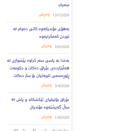
سەپاند
وەرزش
13/7/2026
بەهۆی مۆندیالەوە کاتی دەوام لە
ئوردن کەمکرایەوە
وەرزش
3/6/2026
بەغدا بە پاسی سەر کراوە پێشوازی لە
هەڵبژاردەی عێراق دەکات و حکومەت
ڕێوڕەسمی تایبەتیان بۆ ساز دەکات
وەرزش
3/4/2026
عێراق بۆلیڤیای تێکشکاند و پاش 40
ساڵ گەیشتەوە مۆندیال
وەرزش
1/4/2026