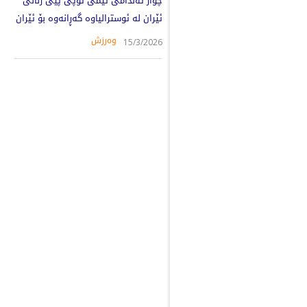
چوار ئەندامی تیمی تۆپی پێی ژنانی
ئێران لە ئوسترالیاوە گەڕانەوە بۆ ئێران
وەرزش
15/3/2026