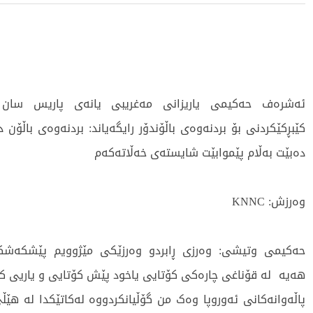
ئەشرەف حەکیمی یاریزانی مەغریبی یانەی پاریس سان 
کێبڕکێکردنی بۆ بردنەوەی باڵۆندۆر رایگەیاند: بردنەوەی باڵۆن
دەبێت بەڵام پێموابێت شایستەی خەڵاتەكەم
وەرزش: KNNC
حەکیمی وتیشی: وەرزی ڕابردو وەرزێكی مێژوویم پێشكەشكرد
هەیە لە قۆناغی چارەكی كۆتایی یاخود پێش كۆتایی و یاریی كۆ
پاڵەوانەکانی ئەوروپا وەک من گۆڵیانكردووە لەکاتێکدا لە هێڵی