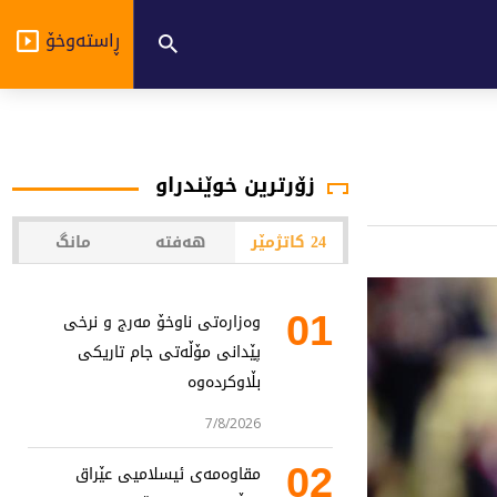
ڕاستەوخۆ
زۆرترین خوێندراو
24 کاتژمێر
هەفتە
مانگ
01
وەزارەتی ناوخۆ مەرج و نرخی
پێدانی مۆڵەتی جام تاریکی
بڵاوکردەوە
7/8/2026
02
مقاوەمەی ئیسلامیی عێراق