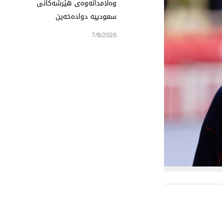
وەڵامدانەوەی هێرشەکانی
سعودییە دوادەخەین
7/8/2026