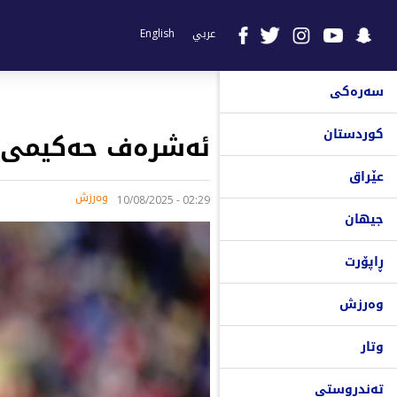
عربي
English
سەرەکی
کوردستان
ئەشرەف حەکیمی: ب
عێراق
وەرزش
02:29 - 10/08/2025
جیهان
ڕاپۆرت
وەرزش
وتار
تەندروستی