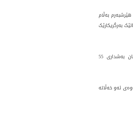
هێرشبەرم بەڵام
اتێک بەرگریكارێک
وەرزی رابردوو ئەشرەف حەكیمی لەگەڵ پاریس سان جێرمان بەشداری 55
ان بۆ بردنەوەی ئەو خەڵاتە