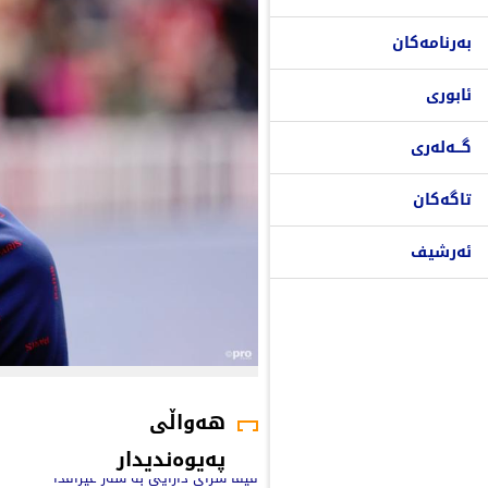
بەرنامەکان
ئابوری
گـــەلەری
تاگەکان
ئەرشیف
هەواڵی
پەیوەندیدار
فیفا سزای دارایی بە سەر عێراقدا