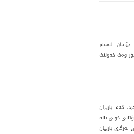
جێرمان لەسەر
 دۆر وەک خەونێک
، كەم یاریزان
تایی خولی یانە
 بەرگری یارییان