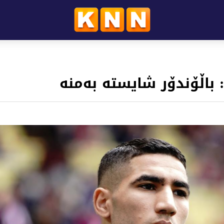
اڵۆندۆر شایستە بەمنە