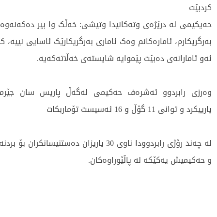
کردبێت
حەیکیمی لە درێژەی وتەکانیدا وتیشی: خەڵک وا بیر دەكەنەوە 
بەرگریكارم، ئامارەكانم وەک ئاماری بەرگریكارێک ئاسایی نییە، ك
ئەو ئامارانەی دەبێت پێموایە شایستەی خەڵاتەكەیە.
یارییکرد و توانی 11 گۆڵ و 16 ئەسیست تۆماربکات
لە چەند رۆژی رابردوودا ناوی 30 یاریزان دەستنیسانکر
و حەكیمیش یەکێکە لە پاڵێوراوەکان.
1452 جار خوێندراوەتەوە