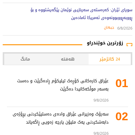
سوپای ئێران: کەرەستەی سەربازیی نوێمان پێگەیشتووە و بۆ
ڕووبەڕووبوونەوەی ئەمریکا ئامادەین
جیهان
6/8/2026
زۆرترین خوێندراو
24 کاتژمێر
هەفتە
مانگ
01
عێراق کارەکانی کۆڕەک تیلیکۆم ڕادەگرێت و دەست
بەسەر موڵکەکانیدا دەگرێت
9/8/2026
02
سەرۆک وەزیرانی عێراق وادەی دەستپێکردنی پڕۆژەی
دابەشکردنی یەک ملیۆن پارچە زەویی ڕاگەیاند
9/8/2026