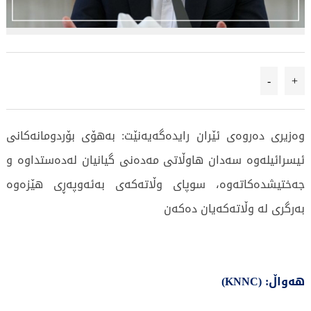
-
+
وەزیری دەروەی ئێران رایدەگەیەنێت: بەهۆی بۆردومانەكانی
ئیسرائیلەوە سەدان هاوڵاتی مەدەنی گیانیان لەدەستداوە و
جەختیشدەكاتەوە، سوپای وڵاتەكەی بەئەوپەڕی هێزەوە
بەرگری لە وڵاتەكەیان دەكەن
هەواڵ: (KNNC)