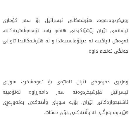
رونیكردوەتەوە، هێرشەكانی ئیسرائیل بۆ سەر كۆماری
ئیسلامی ئێران پێشێلكردنی هەمو یاسا نێودەوڵەتییەكانە،
ئەوەش ناپاكییە لە دیپلۆماسییەتدا و لە هێرشەكانیدا تاوانی
جەنگی ئەنجام داوە.
وەزیری دەرەوەی ئێران ئاماژەی بۆ ئەوەشكرد، سوپای
ئیسرائیل هێرشیكردوەتە سەر دامەزراوە ئەتۆمییە
ئاشتیخوازەكانی ئێران، بۆیە سوپای وڵاتەكەی بەئەوپەڕی
هێزەوە بەرگری لە وڵاتەكەی خۆی دەكات.
446 جار خوێندراوەتەوە