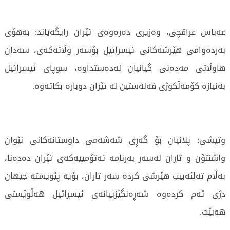
عەباس عراقچی، وەزیری دەرەوەی ئێران رایگەیاند: بەهۆی
بەردەوامی هێرشەكانی ئیسرائیل بۆسەر وڵاتەكەی، سەدان
هاوڵاتی مەدەنی گیانیان لەدەستداوە، سوپای ئیسرائیل
بەنیازە كۆمەڵكوژی فەلەستین لە ئێران دوبارە بكاتەوە.
وتیشی: پلانیان بۆ گەڕی شەشەمی داوستانەكانی نێوان
واشنتۆن و تاران لەسەر بەرنامە ئەتۆمییەكەی ئێران دەدەنا،
بەڵام تەلئەبیب هێرشی كردە سەر تاران، بۆیە پێویستە جیهان
دژی ئەم كردەوە شەڕەنگێزییانەی ئیسرائیل هەڵوێستی
هەبێت.