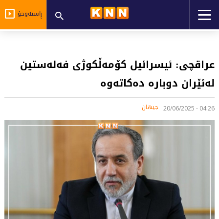
ڕاستەوخۆ
عراقچی: ئیسرائیل كۆمەڵكوژی فەلەستین
لەئێران دوبارە دەكاتەوە
جیهان
04:26 - 20/06/2025