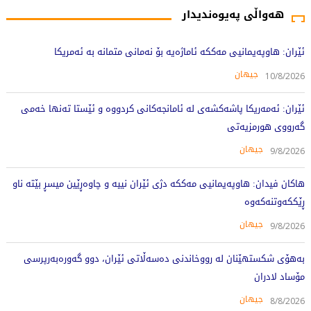
هەواڵی پەیوەندیدار
ئێران: هاوپەیمانیی مەککە ئاماژەیە بۆ نەمانی متمانە بە ئەمریکا
جیهان
10/8/2026
ئێران: ئەمەریکا پاشەکشەی لە ئامانجەکانی کردووە و ئێستا تەنها خەمی
گەرووی هورمزیەتی
جیهان
9/8/2026
هاکان فیدان: هاوپەیمانیی مەککە دژی ئێران نییە و چاوەڕێین میسڕ بێتە ناو
ڕێککەوتنەکەوە
جیهان
9/8/2026
بەهۆی شکستهێنان لە رووخاندنی دەسەڵاتی ئێران، دوو گەورەبەرپرسی
مۆساد لادران
جیهان
8/8/2026