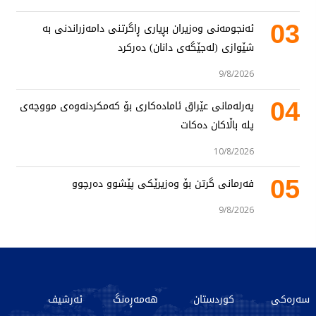
03
ئەنجومەنی وەزیران بڕیاری ڕاگرتنی دامەزراندنی بە
شێوازی (لەجێگەی دانان) دەرکرد
9/8/2026
04
پەرلەمانی عێراق ئامادەکاری بۆ کەمکردنەوەی مووچەی
پلە باڵاکان دەکات
10/8/2026
05
فەرمانی گرتن بۆ وەزیرێکی پێشوو دەرچوو
9/8/2026
سەرەکی
کوردستان
هەمەڕەنگ
ئەرشیف