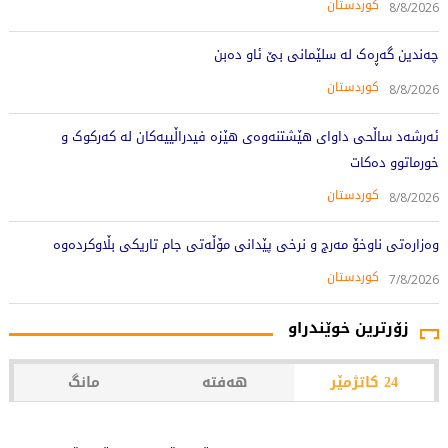
کوردستان
8/8/2026
چەندین گەڕەک لە سلێمانی بێ ئاو دەبن
کوردستان
8/8/2026
ئەرشەد ساڵحی داوای هێشتنەوەی هێزە فیدراڵییەکان لە کەرکوک و
خورماتوو دەکات
کوردستان
8/8/2026
وەزارەتی ناوخۆ مەرج و نرخی پێدانی مۆڵەتی جام تاریکی بڵاوکردەوە
کوردستان
7/8/2026
زۆرترین خوێندراو
24 کاتژمێر
هەفتە
مانگ