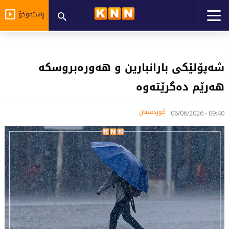
ڕاستەوخۆ
شەپۆلێکی بارانبارین و هەورەبروسکە
هەرێم دەگرێتەوە
کوردستان
09:40 - 06/06/2026