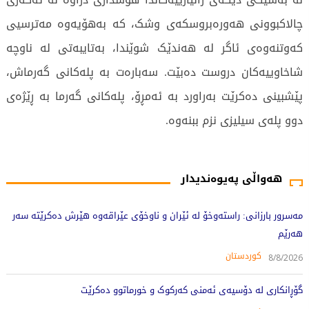
چالاکبوونی هەورەبروسکەی وشک، کە بەهۆیەوە مەترسیی
کەوتنەوەی ئاگر لە هەندێک شوێندا، بەتایبەتی لە ناوچە
شاخاوییەکان دروست دەبێت. سەبارەت بە پلەکانی گەرماش،
پێشبینی دەکرێت بەراورد بە ئەمڕۆ، پلەکانی گەرما بە ڕێژەی
دوو پلەی سیلیزی نزم ببنەوە.
2858 جار خوێندراوەتەوە
هەواڵی پەیوەندیدار
مەسرور بارزانی: راستەوخۆ لە ئێران و ناوخۆی عێراقەوە هێرش دەکرێتە سەر
هەرێم
کوردستان
8/8/2026
گۆڕانکاری لە دۆسیەی ئەمنی کەرکوک و خورماتوو دەکرێت