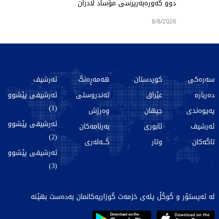
دوو گەورەبەرپرسی مۆساد لادران
8/8/2026
سەرەکی
کوردستان
هەمەڕەنگ
ئەرشیف
دەربارە
عێراق
تەندروستی
ئەرشیفی پێشوو
(1)
پەیوەندی
جیهان
وەرزش
ئەرشیفی پێشوو
ئەرشیف
ئابوری
بەرنامەکان
(2)
تاگەکان
وتار
گـــەلەری
ئەرشیفی پێشوو
(3)
لە ئەپستۆر و گوگڵ پلەی خزمەت گوزاریەکانمان بەدەست بهێنە