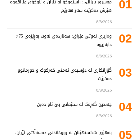
01
مەسرور بارزانی: راستەوخۆ لە ئێران و ناوخۆی عێراقەوە
هێرش دەکرێتە سەر هەرێم
8/8/2026
02
وەزیری نەوتی عێراق: هەناردەی نەوت بەڕێژەی 75٪
دابەزیوە
8/8/2026
03
گۆڕانکاری لە دۆسیەی ئەمنی کەرکوک و خورماتوو
دەکرێت
8/8/2026
04
چەندین گەڕەک لە سلێمانی بێ ئاو دەبن
8/8/2026
05
بەهۆی شکستهێنان لە رووخاندنی دەسەڵاتی ئێران،