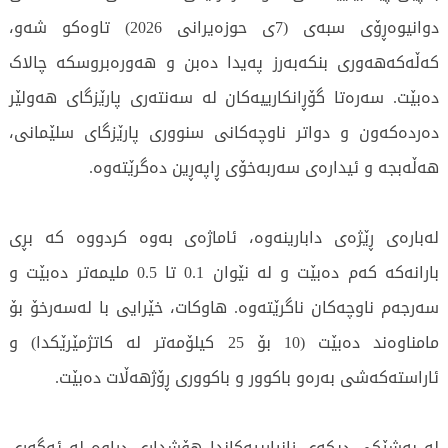
دوانیوەڕۆی سبەی (7ی حوزەیرانی 2026) تاوەکو شەو،
کەڵەکەهەوری بنکەبەرز پەیدا دەبن و هەورەبروسکە چالاک
دەبێت. سەرەتا گۆڕانکارییەکان لە سەنتەری پارێزگای هەولێر
دەردەکەون و دواتر ناوچەکانی سنووری پارێزگای سلێمانی،
هەڵەبجە و ئیدارەی سەربەخۆی ڕاپەڕین دەگرێتەوە.
لەبارەی ڕێژەی دابارینەوە، ئاماژەی بەوە کردووە کە بڕی
بارانەکە کەم دەبێت و لە نێوان 0.1 تا 0.5 ملیمەتر دەبێت و
سەرجەم ناوچەکان ناگرێتەوە. هاوکات، خێرایی با لەسەرخۆ بۆ
مامناوەند دەبێت (10 بۆ 25 کیلۆمەتر لە کاتژمێرێکدا) و
ئاراستەکەشی بەرەو باکوور و باکووری ڕۆژهەڵات دەبێت.
لە بەشێکی دیکەی زانیارییەکاندا هۆشداری دراوە لە ئەگەری