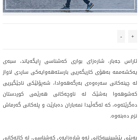
-
+
ئاراس جەبار، شارەزای بواری کەشناسی ڕایگەیاند، سبەی
یەکشەممە بەهۆی کاریگەریی بارستەهەوایەکی ساردی لاواز
لە چینەکانی سەرەوەی بەرگەهەوادا، شەپۆلێکی ناجێگیریی
کەشوهەوا بەشێک لە ناوچەکانی هەرێمی کوردستان
دەگرێتەوە، کە لەگەڵیدا نمەباران دەبارێت و پلەکانی گەرماش
نزم دەبنەوە.
بەپێی پێشبینییەکانی ئەو شارەزایەی کەشناسی، لە کاتەکانی