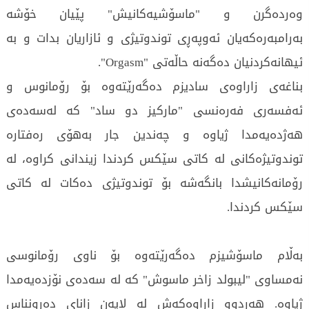
وەردەگرن و "ماسۆشیەکانیش" پێیان خۆشە
بەرامبەرەکەیان ئەوپەڕی توندوتیژی و ئازاریان بدات و بە
ئیهانەکردنیان دەگەنە حاڵەتی "Orgasm".
بناغەی زاراوەی سادیزم دەگەرێتەوە بۆ رۆمانوس و
ئەفسەری فەرەنسی "ماركيز دو ساد" کە لەسەدەی
هەژدەیەمدا ژیاوە و چەندین جار بەهۆی رەفتارە
توندوتیژەکانی لە کاتی سێکس کردندا زیندانی کراوە، لە
رۆمانەکانیشدا بانگەشە بۆ توندوتیژی دەکات لە کاتی
سێکس کردندا.
بەڵام ماسۆشیزم دەگەرێتەوە بۆ ناوی رۆمانوسی
نەمساوی "ليبولد زاخر ماسوش" کە لە سەدەی نۆزدەیەمدا
ژیاوە. هەردوو زاراوەکەش لە لایەن زانای دەرونناس