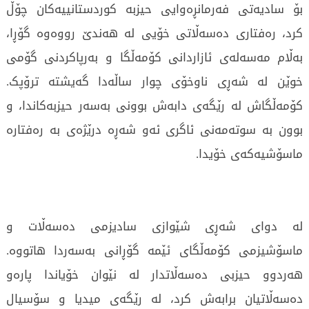
بۆ سادیەتی فەرمانڕەوایی حیزبە کوردستانییەکان چۆڵ
کرد، رەفتاری دەسەڵاتی خۆیی لە هەندێ رووەوە گۆڕا،
بەڵام مەسەلەی ئازاردانی کۆمەڵگا و بەرپاکردنی گۆمی
خوێن لە شەڕی ناوخۆی چوار ساڵەدا گەیشتە ترۆپک.
کۆمەڵگاش لە رێگەی دابەش بوونی بەسەر حیزبەکاندا، و
بوون بە سوتەمەنی ئاگری ئەو شەڕە درێژەی بە رەفتارە
ماسۆشیەکەی خۆیدا.
لە دوای شەڕی شێوازی سادیزمی دەسەڵات و
ماسۆشیزمی کۆمەڵگای ئێمە گۆڕانی بەسەردا هاتووە.
هەردوو حیزبی دەسەڵاتدار لە نێوان خۆیاندا پارەو
دەسەڵاتیان برابەش کرد، لە رێگەی میدیا و سۆسیال