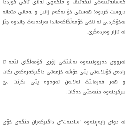
کەسایەتییەکی نێگەتیڤ و ملکەچی لەلای تاکی کورددا
دروست کردوە؛ هەستی خۆ بەکەم زانین و نەمانی متمانە
بەخۆکردنی لە ناخی کۆمەڵگاکەماندا بەرادەیەک چاندوە چێز
لە ئازار وەردەگرێ.
لەرووی دەروونییەوە بەشێکی زۆری کۆمەڵگای ئێمە تا
رادەی کۆیلایەتی پێی خۆشە خزمەتی داگیرکەرەکەی بکات
و هەر فەرمانێک لەلایەن ئەوەوە پێی بکرێت بێ
بیرکردنەوە جێبەجێی دەکات.
لە دوای راپەڕینەوە "سادیەت"ی داگیرکەران جێگەی خۆی