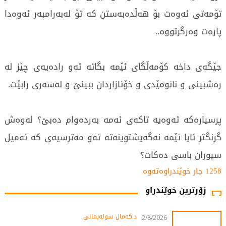
تۆمەتی ئەوەت بۆ هەڵدەبەستن کە تۆ لەبەرامبەر ئەوەدا
پارەت وەرگرتووە..
جێگەی داخە کۆمەڵگای ئێمە بگاتە ئەو رادەیەی چێز لە
رەشبینی و نائومێدی و خۆئازاردان ببینێ و لەسەری رابێت.
پرسیارەکە ئەوەیە تاکەی ئەمە بەردەوام دەبێ؟ لەوەش
گرنگتر ئایا ئێمە نەگەیشتوینەتە ئەو مەترسیەی کە ئەمیل
سیوران باسی دەکات؟
1258 جار خوێندراوەتەوە
زۆرترین خوێندراو
د.کەمال سولەیمانی
2/8/2026