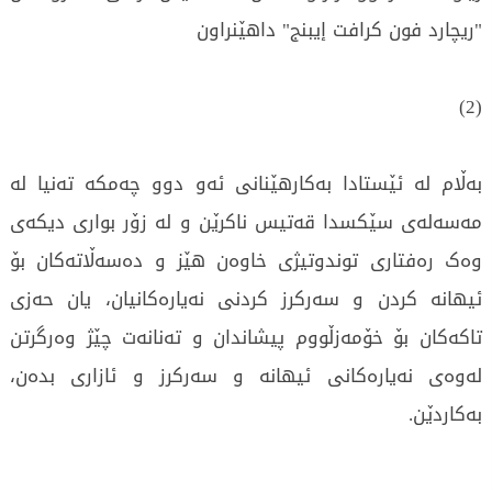
"ریچارد فون كرافت إيبنج" داهێنراون
(2)
بەڵام لە ئێستادا بەکارهێنانی ئەو دوو چەمکە تەنیا لە
مەسەلەی سێکسدا قەتیس ناکرێن و لە زۆر بواری دیکەی
وەک رەفتاری توندوتیژی خاوەن هێز و دەسەڵاتەکان بۆ
ئیهانە کردن و سەرکرز کردنی نەیارەکانیان، یان حەزی
تاکەکان بۆ خۆمەزڵووم پیشاندان و تەنانەت چێژ وەرگرتن
لەوەی نەیارەکانی ئیهانە و سەرکرز و ئازاری بدەن،
بەکاردێن.