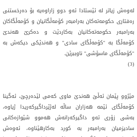
لەوەش زیاتر لە ئێستادا ئەو دوو زاراوەیە بۆ دەرخستنی
رەفتاری حکومەتەکان بەرامبەر کۆمەڵگانیان و کۆمەڵگاکان
بەرامبەر حکومەتەکانیان بەکاردێت و دەکرێ هەندێ
کۆمەڵگا بە "کۆمەڵگای سادی" و هەندێکی دیکەش بە
"کۆمەڵگای ماسۆشی" ناوببرێن.
(3)
مێژوو پێمان ئەڵێ هەندێ ماوی کەمی لێدەرچێ، ئەگینا
کۆمەڵگای ئێمە هەزاران ساڵە لەژێرداگیرکەریدا ژیاوە،
بەشی زۆری ئەو داگیرکەرانەش هەموو شێوازەکانی
سادیزمیان بەرامبەر بە کورد بەکارهێناوە، ئەوەش