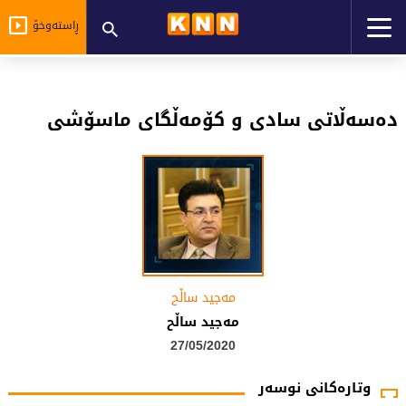
ڕاستەوخۆ
دەسەڵاتی سادی و کۆمەڵگای ماسۆشی
مەجید ساڵح
مەجید ساڵح
27/05/2020
وتارەکانی نوسەر