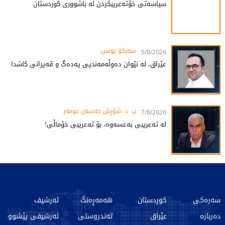
سیاسەتی خۆتەعریبکردن لە باشووری کوردستان
سەرکۆ یونس
5/8/2026
عێراق، لە نێوان دەوڵەمەندیی یەدەگ و قەیرانی کاشدا
پ. د. شۆڕش حەسەن عومەر
7/8/2026
لە تەعریبی بەعسەوە، بۆ تەعریبی خۆماڵی!
سەرەکی
کوردستان
هەمەڕەنگ
ئەرشیف
دەربارە
عێراق
تەندروستی
ئەرشیفی پێشوو