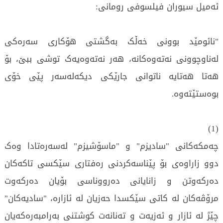
ئەمیل سیوران فیلسوفی رومانی:
"نائومێد بوونی خەڵک بەگشتی هۆکاری سەرەکی
لەناوچوونی نەتەوەکانە، هەر نەتەوەیەک توشی ببێ، بۆ
هەتا هەتایە ناتوانی جارێکی دیکەلەسەر پێی خۆی
بوەستێتەوە.
(1)
چەمکەکانی "سادیزم" و "ماسۆشیزم" لەسەرەتادا وەک
دوو زاراوەی بۆ پێناسەکردنی رەفتاری سێکسی تاکەکان
دەرکەوتن و زانایانی دەرووناسی بۆیان دەرکەوت
مرۆڤەکان لە کاتی سێکسدا حەزیان لە ئازارە، "سادیەکان"
چێژ لە ئازار و ئەزیەت و تەنانەت کوشتنی بەرامبەرەکەیان