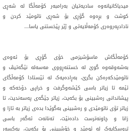
میدیاکانیانەوە سادیەتیان بەرامبەر کۆمەڵگا لە شەڕی
کوشت و بڕەوە گۆڕی بۆ شەڕی نائومێد کردن و
نادادپەروەری کۆمەڵایەتی و ژێر پێخستنی یاسا....
کۆمەڵگاش ماسۆشیزمی خۆی گۆڕی بۆ ئەوەی
بەشەوقەوە گوێ لە خستنەڕووی مەسەلە نێگەتیڤ و
نائومێدکەرەکن بگرێ، بەڕادەیەک لە ئێستادا کۆمەڵگای
ئێمە تا زیاتر باسی کێشەوگرفت و خراپی دۆخەکە و
پیشاندانی رەشبینی بۆ بکەیت، زیاتر جێگەی پەسەندیت، تا
زیاتر تۆی نائومێدی و رەشبینی بەگوێدا بدەی زیاتر بە ئازا و
زانا و چاونەترست دادەنێت، تەنانەت ئەگەر باسی
تروسکایەک لە ئومێد و خۆشبینی بۆ بکەیت، یەکسەر